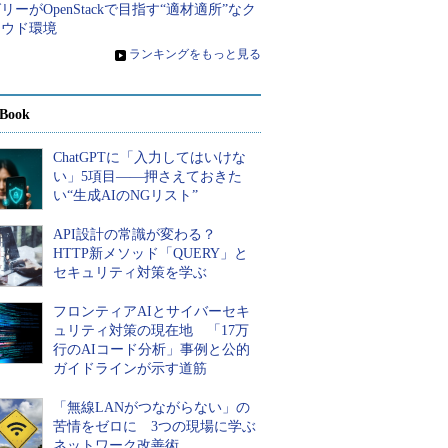
リーがOpenStackで目指す“適材適所”なク
ラウド環境
»
ランキングをもっと見る
Book
ChatGPTに「入力してはいけな
い」5項目――押さえておきた
い“生成AIのNGリスト”
API設計の常識が変わる？
HTTP新メソッド「QUERY」と
セキュリティ対策を学ぶ
フロンティアAIとサイバーセキ
ュリティ対策の現在地 「17万
行のAIコード分析」事例と公的
ガイドラインが示す道筋
「無線LANがつながらない」の
苦情をゼロに 3つの現場に学ぶ
ネットワーク改善術