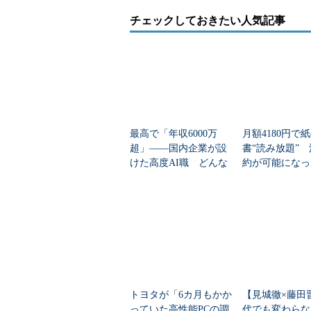
チェックしておきたい人気記事
最高で「年収6000万
月額4180円で
超」――国内企業が設
書“読み放題”
けた高度AI職 どんな
約が可能になっ
スキルが求められるの
エンジニア向け
か
館」とは
トヨタが「6カ月もかか
【見城徹×藤田
っていた高性能PCの調
代でも変わらな