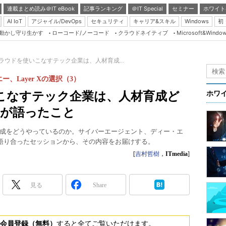
連載まとめ読み＠IT eBook
記事ランキング
＠IT Special
セミナー
ホワイト
AI IoT
アジャイル/DevOps
セキュリティ
キャリア&スキル
Windows
初
り動かし守り生かす
ローコード/ノーコード
クラウドネイティブ
Microsoft&Windo
Server & Storage
HTML5 + UX
ラウドを使いこなすテック企業は、人材育成...
Smart & Social
Layer Xの選択（3）
Coding Edge
こなすテック企業は、人材育成ど
ホワ
Java Agile
Oが語ったこと
Database Expert
成をどうやっているのか。サイバーエージェント、ディー・エ
Linux ＆ OSS
プが語り合ったセッションから、その内容をお届けする。
Master of IP Networ
[
吉村哲樹
，
ITmedia
]
Security & Trust
見る
Share
Test & Tools
Insider.NET
ブログ
会員登録（無料）
すると全てご覧いただけます。