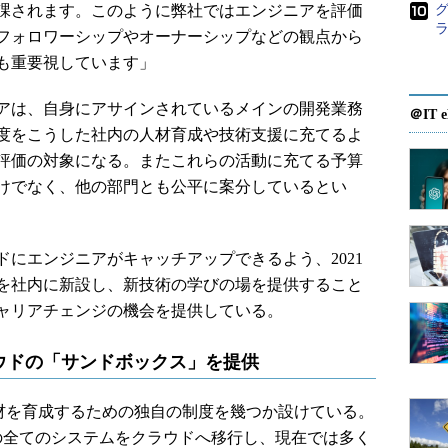
課されます。このように弊社ではエンジニアを評価
グ
フォロワーシップやオーナーシップなどの観点から
も重要視しています」
アは、自身にアサインされているメインの開発業務
＠IT e
程度をこうした社内の人材育成や技術支援に充てるよ
評価の対象になる。またこれらの活動に充てる予算
けでなく、他の部門とも公平に案分しているとい
にエンジニアがキャッチアップできるよう、2021
」を社内に新設し、新技術の学びの場を提供すること
ャリアチェンジの機会を提供している。
ウドの「サンドボックス」を提供
材を育成するための独自の制度を幾つか設けている。
内の全てのシステムをクラウドへ移行し、現在では多く