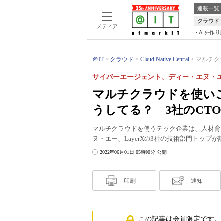
連載一覧
クラウド
メディア
AIを作
＠IT
クラウド
Cloud Native Central
マルチク
サイバーエージェント、ディー・エヌ・エー、
マルチクラウドを使い
うしてる？ 3社のCT
マルチクラウドを使うテック企業は、人材育
ヌ・エー、LayerXの3社の技術部門トッ
2022年06月01日 05時00分 公開
印刷
通知
この記事は会員限定です。