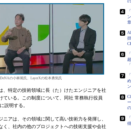
「
ン
担
C
NAの小林篤氏、LayerXの松本勇気氏
め
ン
は、特定の技術領域に長（た）けたエンジニアを社
C
けている。この制度について、同社 常務執行役員
うに説明する。
「
ジニアは、その領域に関して高い技術力を発揮し、
得
なく、社内の他のプロジェクトへの技術支援や会社