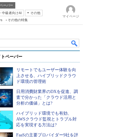
ペーパー
・中級者向けAI
その他
マイページ
ws
その他の特集
イトペーパー
リモートでもユーザー体験を向
上させる、ハイブリッドクラウ
ド環境の管理術
日用消費財業界のDXを促進、調
k
査で分かった「クラウド活用と
分析の価値」とは?
ハイブリッド環境でも有効、
AWSクラウド監視とトラブル対
応を実現する方法は?
FaaSの主要プロバイダー9社を評