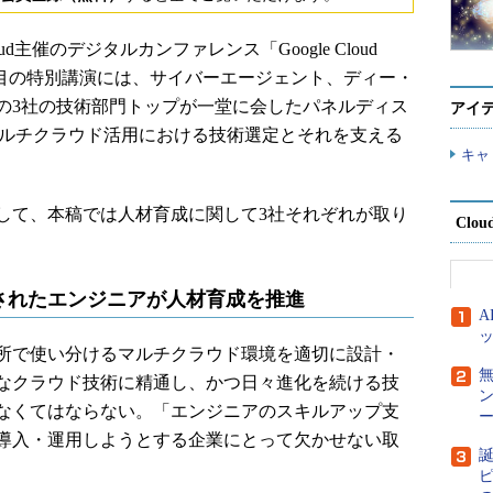
loud主催のデジタルカンファレンス「Google Cloud
された。3日目の特別講演には、サイバーエージェント、ディー・
r Xの3社の技術部門トップが一堂に会したパネルディス
アイ
聞く、マルチクラウド活用における技術選定とそれを支える
キャ
て、本稿では人材育成に関して3社それぞれが取り
Clou
されたエンジニアが人材育成を推進
所で使い分けるマルチクラウド環境を適切に設計・
なクラウド技術に精通し、かつ日々進化を続ける技
なくてはならない。「エンジニアのスキルアップ支
ー
導入・運用しようとする企業にとって欠かせない取
誕
ピ