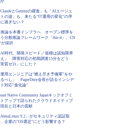
のか
ClaudeとGeminiの躍進」も「AIエージェ
トの波」も、来たる“IT運用の変化”の序
章に過ぎない？
AI推論を本番インフラへ オープン標準を
う分散推論フレームワーク「llm-d」、CN
Fが採択
「AI時代、開発スピード／規模は認知限界
超え」 障害対応の初期調査15分をどう
「実質ゼロ」にした？
「運用エンジニアは“燃え尽き予備軍”をや
るべし」 PagerDuty会長が語るインシデ
ト対応“進化論”
loud Native Community Japanキックオフミ
ートアップで語られたクラウドネイティブ
の現在と日本の貢献
AlmaLinux 9.2」がセキュリティ認証取
、企業の“OS選定”にどう影響する？