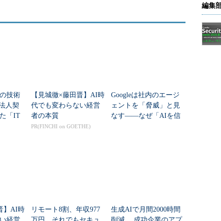
編集
紙の技術
【見城徹×藤田晋】AI時
Googleは社内のエージ
 法人契
代でも変わらない経営
ェントを「脅威」と見
た「IT
者の本質
なす――なぜ「AIを信
図書
じない」のか？
PR(FINCHI on GOETHE)
晋】AI時
リモート8割、年収977
生成AIで月間2000時間
い経営
万円 それでもセキュ
削減 成功企業のアプ