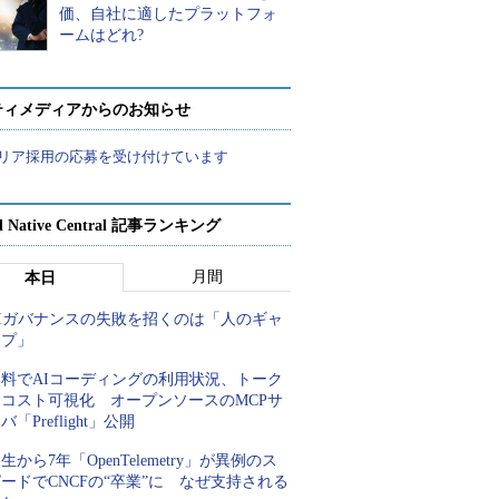
価、自社に適したプラットフォ
ームはどれ?
ティメディアからのお知らせ
リア採用の応募を受け付けています
d Native Central 記事ランキング
月間
本日
AIガバナンスの失敗を招くのは「人のギャ
ップ」
無料でAIコーディングの利用状況、トーク
ンコスト可視化 オープンソースのMCPサ
バ「Preflight」公開
生から7年「OpenTelemetry」が異例のス
ードでCNCFの“卒業”に なぜ支持される