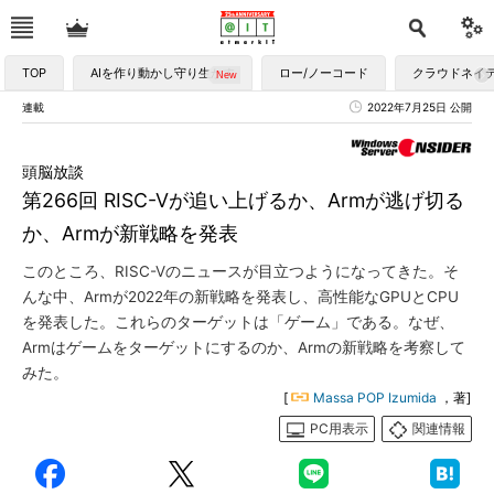
TOP
AIを作り動かし守り生かす
ロー/ノーコード
クラウドネイ
連載
2022年7月25日 公開
頭脳放談
第266回 RISC-Vが追い上げるか、Armが逃げ切る
か、Armが新戦略を発表
このところ、RISC-Vのニュースが目立つようになってきた。そ
んな中、Armが2022年の新戦略を発表し、高性能なGPUとCPU
を発表した。これらのターゲットは「ゲーム」である。なぜ、
Armはゲームをターゲットにするのか、Armの新戦略を考察して
みた。
[
Massa POP Izumida
，著]
PC用表示
関連情報