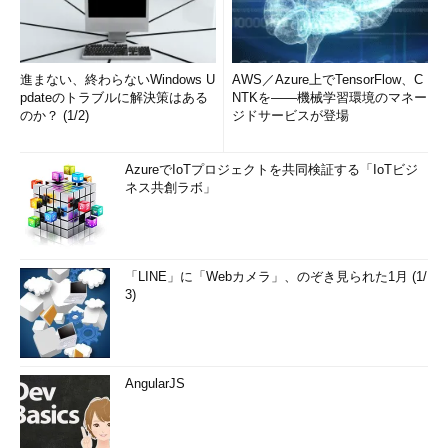
進まない、終わらないWindows U
AWS／Azure上でTensorFlow、C
pdateのトラブルに解決策はある
NTKを――機械学習環境のマネー
のか？ (1/2)
ジドサービスが登場
AzureでIoTプロジェクトを共同検証する「IoTビジ
ネス共創ラボ」
「LINE」に「Webカメラ」、のぞき見られた1月 (1/
3)
AngularJS