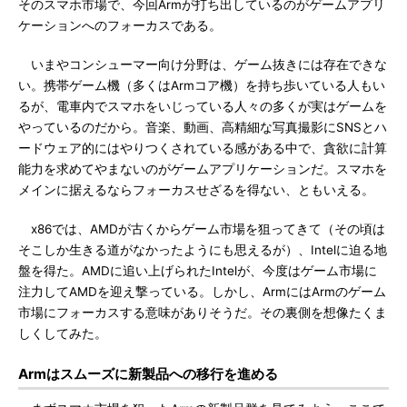
そのスマホ市場で、今回Armが打ち出しているのがゲームアプリ
ケーションへのフォーカスである。
いまやコンシューマー向け分野は、ゲーム抜きには存在できな
い。携帯ゲーム機（多くはArmコア機）を持ち歩いている人もい
るが、電車内でスマホをいじっている人々の多くが実はゲームを
やっているのだから。音楽、動画、高精細な写真撮影にSNSとハ
ードウェア的にはやりつくされている感がある中で、貪欲に計算
能力を求めてやまないのがゲームアプリケーションだ。スマホを
メインに据えるならフォーカスせざるを得ない、ともいえる。
x86では、AMDが古くからゲーム市場を狙ってきて（その頃は
そこしか生きる道がなかったようにも思えるが）、Intelに迫る地
盤を得た。AMDに追い上げられたIntelが、今度はゲーム市場に
注力してAMDを迎え撃っている。しかし、ArmにはArmのゲーム
市場にフォーカスする意味がありそうだ。その裏側を想像たくま
しくしてみた。
Armはスムーズに新製品への移行を進める