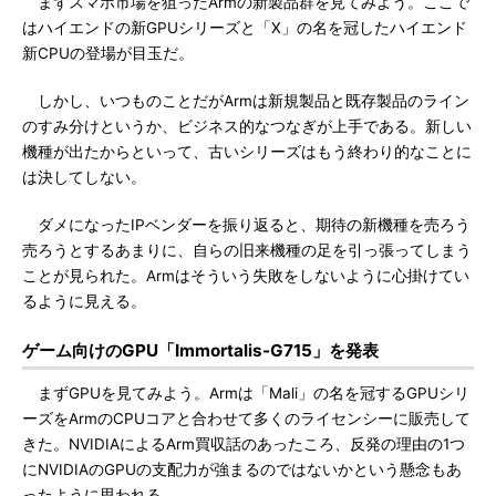
まずスマホ市場を狙ったArmの新製品群を見てみよう。ここで
はハイエンドの新GPUシリーズと「X」の名を冠したハイエンド
新CPUの登場が目玉だ。
しかし、いつものことだがArmは新規製品と既存製品のライン
のすみ分けというか、ビジネス的なつなぎが上手である。新しい
機種が出たからといって、古いシリーズはもう終わり的なことに
は決してしない。
ダメになったIPベンダーを振り返ると、期待の新機種を売ろう
売ろうとするあまりに、自らの旧来機種の足を引っ張ってしまう
ことが見られた。Armはそういう失敗をしないように心掛けてい
るように見える。
ゲーム向けのGPU「Immortalis-G715」を発表
まずGPUを見てみよう。Armは「Mali」の名を冠するGPUシリ
ーズをArmのCPUコアと合わせて多くのライセンシーに販売して
きた。NVIDIAによるArm買収話のあったころ、反発の理由の1つ
にNVIDIAのGPUの支配力が強まるのではないかという懸念もあ
ったように思われる。