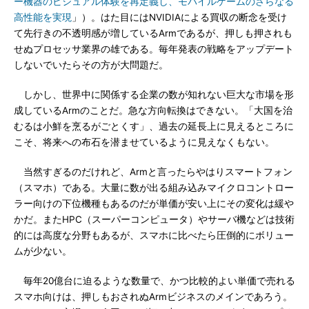
ー機器のビジュアル体験を再定義し、モバイルゲームのさらなる
高性能を実現
」）。はた目にはNVIDIAによる買収の断念を受け
て先行きの不透明感が増しているArmであるが、押しも押されも
せぬプロセッサ業界の雄である。毎年発表の戦略をアップデート
しないでいたらその方が大問題だ。
しかし、世界中に関係する企業の数が知れない巨大な市場を形
成しているArmのことだ。急な方向転換はできない。「大国を治
むるは小鮮を烹るがごとくす」、過去の延長上に見えるところに
こそ、将来への布石を潜ませているように見えなくもない。
当然すぎるのだけれど、Armと言ったらやはりスマートフォン
（スマホ）である。大量に数が出る組み込みマイクロコントロー
ラー向けの下位機種もあるのだが単価が安い上にその変化は緩や
かだ。またHPC（スーパーコンピュータ）やサーバ機などは技術
的には高度な分野もあるが、スマホに比べたら圧倒的にボリュー
ムが少ない。
毎年20億台に迫るような数量で、かつ比較的よい単価で売れる
スマホ向けは、押しもおされぬArmビジネスのメインであろう。