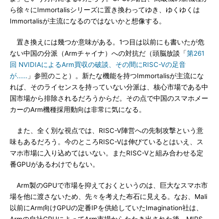
ら徐々にImmortalisシリーズに置き換わってゆき、ゆくゆくは
Immortalisが主流になるのではないかと想像する。
置き換えには幾つか意味がある。1つ目は以前にも書いたが危
ない中国の分派（Armチャイナ）への対抗だ（頭脳放談「
第261
回 NVIDIAによるArm買収の破談、その間にRISC-Vの足音
が……
」参照のこと）。新たな機能を持つImmortalisが主流にな
れば、そのライセンスを持っていない分派は、核心市場である中
国市場から排除されるだろうからだ。その点で中国のスマホメー
カーのArm機種採用動向は非常に気になる。
また、全く別な視点では、RISC-V陣営への先制攻撃という意
味もあるだろう。今のところRISC-Vは伸びているとはいえ、ス
マホ市場に入り込めてはいない。またRISC-Vと組み合わせる定
番GPUがあるわけでもない。
Arm製のGPUで市場を抑えておくというのは、巨大なスマホ市
場を他に渡さないため、先々を考えた布石に見える。なお、Mali
以前にArm向けGPUの定番IPを供給していたImagination社は、