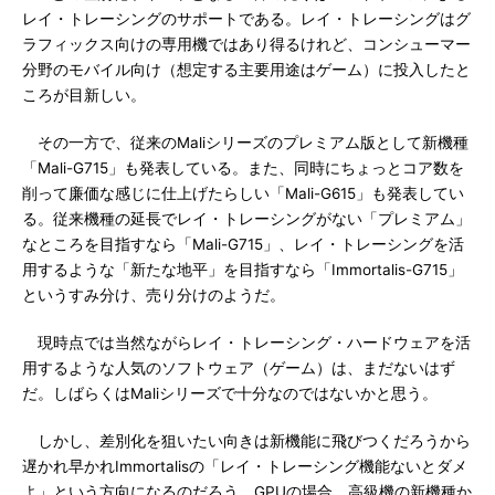
レイ・トレーシングのサポートである。レイ・トレーシングはグ
ラフィックス向けの専用機ではあり得るけれど、コンシューマー
分野のモバイル向け（想定する主要用途はゲーム）に投入したと
ころが目新しい。
その一方で、従来のMaliシリーズのプレミアム版として新機種
「Mali-G715」も発表している。また、同時にちょっとコア数を
削って廉価な感じに仕上げたらしい「Mali-G615」も発表してい
る。従来機種の延長でレイ・トレーシングがない「プレミアム」
なところを目指すなら「Mali-G715」、レイ・トレーシングを活
用するような「新たな地平」を目指すなら「Immortalis-G715」
というすみ分け、売り分けのようだ。
現時点では当然ながらレイ・トレーシング・ハードウェアを活
用するような人気のソフトウェア（ゲーム）は、まだないはず
だ。しばらくはMaliシリーズで十分なのではないかと思う。
しかし、差別化を狙いたい向きは新機能に飛びつくだろうから
遅かれ早かれImmortalisの「レイ・トレーシング機能ないとダメ
よ」という方向になるのだろう。GPUの場合、高級機の新機種か