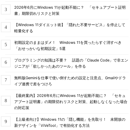
2026年6月にWindows 11が起動不能に？ 「セキュアブート証明
書」期限切れリスクと対策
【Windows 11ダイエット術】「隠れた不要サービス」を停止して
軽量化する
初期設定のままはダメ！ Windows 11を買ったらすぐ消すべき
「おせっかいな初期設定」5選
プログラミングの知識は不要？ 話題の「Claude Code」で非エン
ジニアが「欲しかったあのツール」を作る
無料版Geminiを仕事で使い倒すための設定と注意点、Gmailやドラ
イブ連携で差をつけろ
【最終案内】2026年6月にWindows 11が起動不能に？ 「セキュ
アブート証明書」の期限切れリスクと対策、起動しなくなった場合
の対応策
【上級者向け】Windows 11の「隠し機能」を先取り！ 未開放の
新デザインを「ViVeTool」で有効化する方法