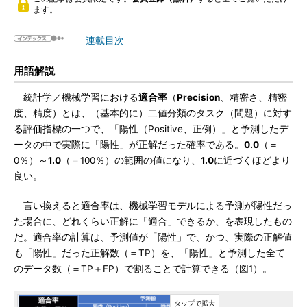
ます。
連載目次
用語解説
統計学／機械学習における
適合率
（
Precision
、精密さ、精密
度、精度）とは、（基本的に）二値分類のタスク（問題）に対す
る評価指標の一つで、「陽性（Positive、正例）」と予測したデ
ータの中で実際に「陽性」が正解だった確率である。
0.0
（＝
0％）～
1.0
（＝100％）の範囲の値になり、
1.0
に近づくほどより
良い。
言い換えると適合率は、機械学習モデルによる予測が陽性だっ
た場合に、どれくらい正解に「適合」できるか、を表現したもの
だ。適合率の計算は、予測値が「陽性」で、かつ、実際の正解値
も「陽性」だった正解数（＝TP）を、「陽性」と予測した全て
のデータ数（＝TP＋FP）で割ることで計算できる（図1）。