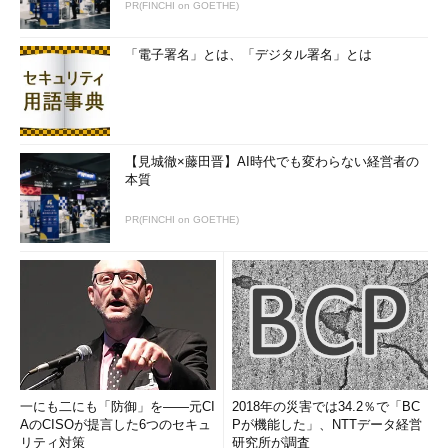
PR(FINCHI on GOETHE)
「電子署名」とは、「デジタル署名」とは
【見城徹×藤田晋】AI時代でも変わらない経営者の
本質
PR(FINCHI on GOETHE)
一にも二にも「防御」を――元CI
2018年の災害では34.2％で「BC
AのCISOが提言した6つのセキュ
Pが機能した」、NTTデータ経営
リティ対策
研究所が調査