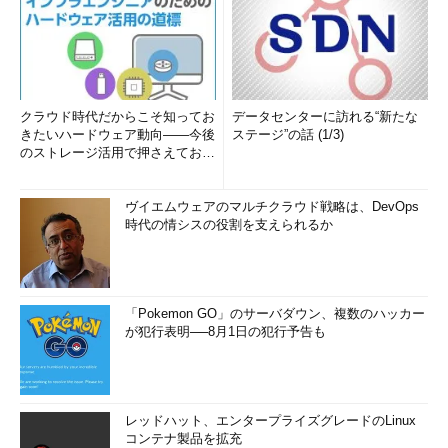
クラウド時代だからこそ知ってお
データセンターに訪れる“新たな
きたいハードウェア動向――今後
ステージ”の話 (1/3)
のストレージ活用で押さえておき
たい3つのキーワードとは (1...
ヴイエムウェアのマルチクラウド戦略は、DevOps
時代の情シスの役割を支えられるか
「Pokemon GO」のサーバダウン、複数のハッカー
が犯行表明──8月1日の犯行予告も
レッドハット、エンタープライズグレードのLinux
コンテナ製品を拡充