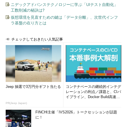
ニデックアドバンステクノロジーに学ぶ「UIテスト自動化」
工数削減の秘訣は?
仮想環境を見直すための鍵は「データ分離」、次世代インフ
ラ基盤の在り方とは
チェックしておきたい人気記事
Jeep 抽選で3万円分ギフト当たる
コンテナベースの継続的インテグ
レーションの利点／課題と、CIパ
イプライン、Docker Build高速化
のコツ (1/2...
PR(Jeep Japan)
FINCHI主催「IVS2026」トークセッションが話題
に！