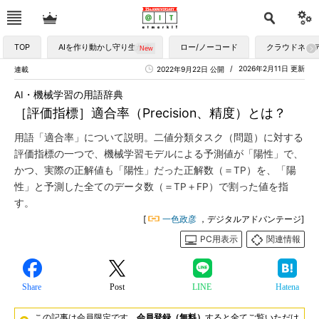
TOP
AIを作り動かし守り生かす
ロー/ノーコード
クラウドネイ
2026年2月11日 更新
連載
2022年9月22日 公開
AI・機械学習の用語辞典
［評価指標］適合率（Precision、精度）とは？
用語「適合率」について説明。二値分類タスク（問題）に対する
評価指標の一つで、機械学習モデルによる予測値が「陽性」で、
かつ、実際の正解値も「陽性」だった正解数（＝TP）を、「陽
性」と予測した全てのデータ数（＝TP＋FP）で割った値を指
す。
[
一色政彦
，デジタルアドバンテージ]
PC用表示
関連情報
Share
Post
LINE
Hatena
この記事は会員限定です。
会員登録（無料）
すると全てご覧いただけ