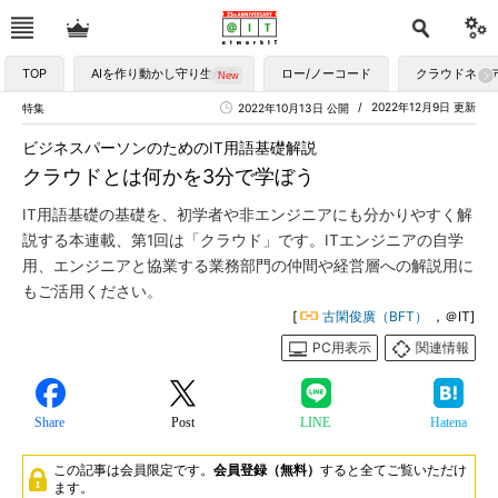
TOP
AIを作り動かし守り生かす
ロー/ノーコード
クラウドネイ
2022年12月9日 更新
特集
2022年10月13日 公開
ビジネスパーソンのためのIT用語基礎解説
クラウドとは何かを3分で学ぼう
IT用語基礎の基礎を、初学者や非エンジニアにも分かりやすく解
説する本連載、第1回は「クラウド」です。ITエンジニアの自学
用、エンジニアと協業する業務部門の仲間や経営層への解説用に
もご活用ください。
[
古閑俊廣（BFT）
，＠IT]
PC用表示
関連情報
Share
Post
LINE
Hatena
この記事は会員限定です。
会員登録（無料）
すると全てご覧いただけ
ます。