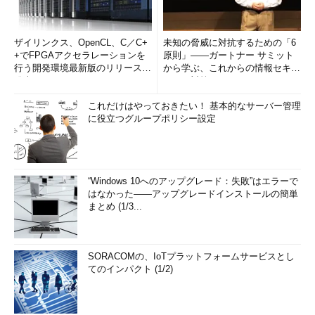
ザイリンクス、OpenCL、C／C+
未知の脅威に対抗するための「6
+でFPGAアクセラレーションを
原則」――ガートナー サミット
行う開発環境最新版のリリースを
から学ぶ、これからの情報セキュ
発表
リティ対策
これだけはやっておきたい！ 基本的なサーバー管理
に役立つグループポリシー設定
“Windows 10へのアップグレード：失敗”はエラーで
はなかった――アップグレードインストールの簡単
まとめ (1/3...
SORACOMの、IoTプラットフォームサービスとし
てのインパクト (1/2)