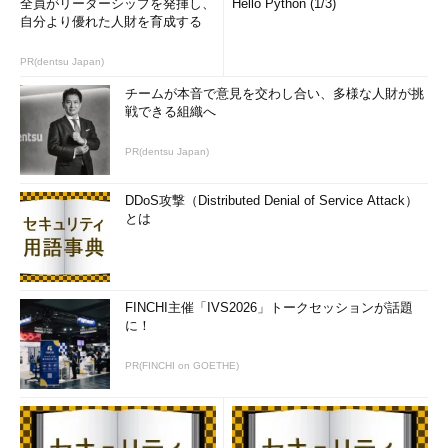
全員がリーダーシップを発揮し、
Hello Python (1/3)
自分より優れた人財を育成する
PR(dentsu Japan)
チームが本音で意見を交わし合い、多様な人財が挑
戦できる組織へ
PR(dentsu Japan)
DDoS攻撃（Distributed Denial of Service Attack）
とは
FINCHI主催「IVS2026」トークセッションが話題
に！
PR(FINCHI on GOETHE)