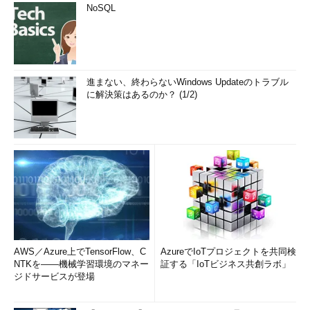
NoSQL
進まない、終わらないWindows Updateのトラブル
に解決策はあるのか？ (1/2)
AWS／Azure上でTensorFlow、C
AzureでIoTプロジェクトを共同検
NTKを――機械学習環境のマネー
証する「IoTビジネス共創ラボ」
ジドサービスが登場