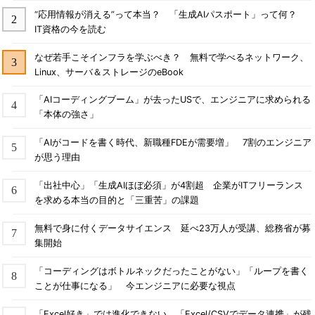
“応用情報が消える”って本当？ 「生成AIパスポート」って何？
IT資格の今を読む
なぜ若手こそインフラを学ぶべき？ 無料で学べるネットワーク、
Linux、サーバ＆ストレージのeBook
「AIコーディングブーム」が去ったUSで、エンジニアに求められる
「本体の強さ」
「AIがコードを書く時代、新職種FDEが需要増」 7割のエンジニア
が思う理由
「出社中心」「生成AIほぼ必須」が4割超 企業がITフリーランス
を求める本当の目的と「三重苦」の課題
無料で身に付くデータサイエンス 延べ23万人が受講、総務省が募
集開始
「コーディングはボトルネックだったことがない」「ループを書く
ことが仕事になる」 今エンジニアに必要な視点
「Excel好き」では進化できない、「Excel/CSVでデータ連携」が残