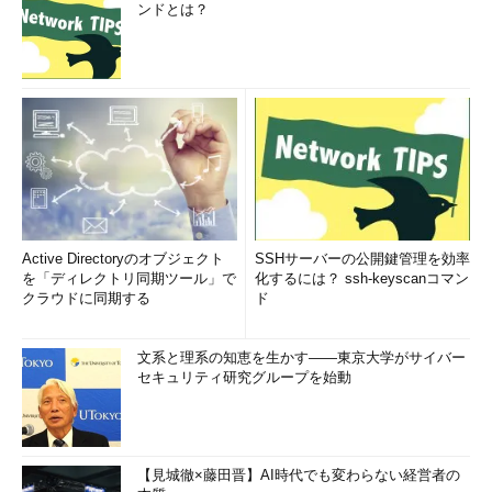
ンドとは？
Active Directoryのオブジェクト
SSHサーバーの公開鍵管理を効率
を「ディレクトリ同期ツール」で
化するには？ ssh-keyscanコマン
クラウドに同期する
ド
文系と理系の知恵を生かす――東京大学がサイバー
セキュリティ研究グループを始動
【見城徹×藤田晋】AI時代でも変わらない経営者の