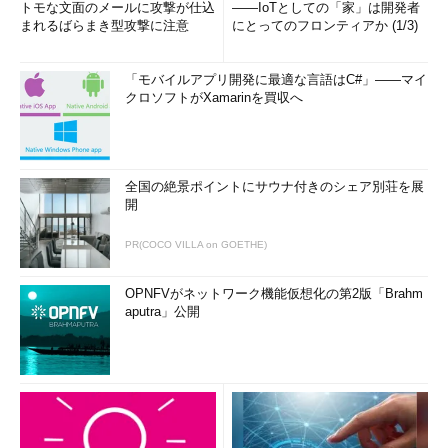
トモな文面のメールに攻撃が仕込
――IoTとしての「家」は開発者
まれるばらまき型攻撃に注意
にとってのフロンティアか (1/3)
「モバイルアプリ開発に最適な言語はC#」――マイ
クロソフトがXamarinを買収へ
全国の絶景ポイントにサウナ付きのシェア別荘を展
開
PR(COCO VILLA on GOETHE)
OPNFVがネットワーク機能仮想化の第2版「Brahm
aputra」公開