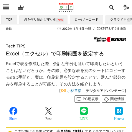
TOP
AIを作り動かし守り生かす
ロー/ノーコード
クラウドネイ
2022年12月15日 更新
連載
2022年11月16日 公開
Tech TIPS
Excel（エクセル）で印刷範囲を設定する
Excelで表を作成した際、余計な部分を除いて印刷したいという
ことはないだろうか。その際、必要な表を別のシートにコピーす
るのは手間だ。実は、印刷範囲を設定することで、選んだ部分の
みを印刷することが可能だ。その方法を紹介しよう。
[
小林章彦
，デジタルアドバンテージ]
PC用表示
関連情報
Share
Post
LINE
Hatena
この記事は会員限定です。
会員登録（無料）
すると全てご覧いただけ