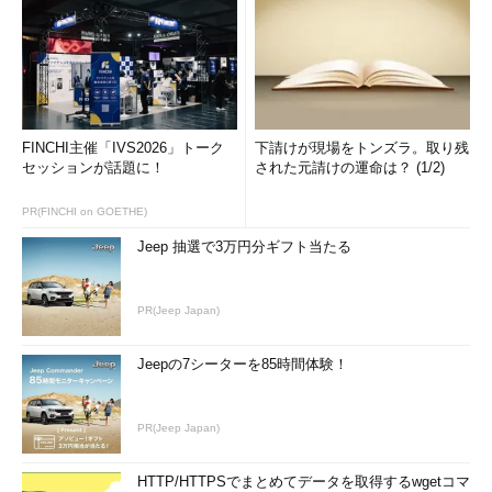
FINCHI主催「IVS2026」トーク
下請けが現場をトンズラ。取り残
セッションが話題に！
された元請けの運命は？ (1/2)
PR(FINCHI on GOETHE)
Jeep 抽選で3万円分ギフト当たる
PR(Jeep Japan)
Jeepの7シーターを85時間体験！
PR(Jeep Japan)
HTTP/HTTPSでまとめてデータを取得するwgetコマ