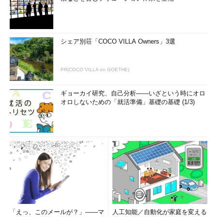
シェア別荘「COCO VILLA Owners」3選
PR(COCO VILLA on GOETHE)
ギョーカイ研究、自己分析――いざという時にオロ
オロしないための「就活準備」基礎の基礎 (1/3)
「えっ、このメールが？」――マ
人工知能／自動化が家庭を変える