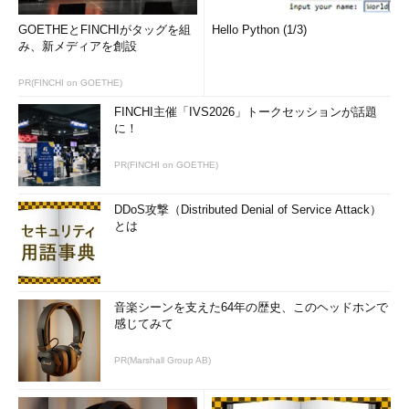
GOETHEとFINCHIがタッグを組
Hello Python (1/3)
み、新メディアを創設
PR(FINCHI on GOETHE)
FINCHI主催「IVS2026」トークセッションが話題
に！
PR(FINCHI on GOETHE)
DDoS攻撃（Distributed Denial of Service Attack）
とは
音楽シーンを支えた64年の歴史、このヘッドホンで
感じてみて
PR(Marshall Group AB)