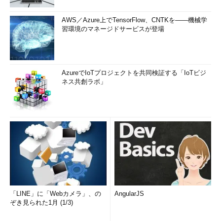
AWS／Azure上でTensorFlow、CNTKを――機械学
習環境のマネージドサービスが登場
AzureでIoTプロジェクトを共同検証する「IoTビジ
ネス共創ラボ」
「LINE」に「Webカメラ」、の
AngularJS
ぞき見られた1月 (1/3)