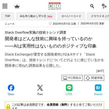
TOP
AIを作り動かし守り生かす
ロー/ノーコード
クラウドネイ
2023年4月12日 更新
ニュース
2023年4月11日 公開
Stack Overflow実施の技術トレンド調査
開発者はどんな技術に興味を持っているのか
――AIは実用性はないもののポジティブな印象
Stack Exchangeが運営する開発者向けQ＆Aサイト「Stack
Overflow」は、技術トレンドについてどのように感じているかを
開発者に尋ねた調査結果を公開した。
[＠IT]
PC用表示
関連情報
Share
Post
LINE
Hatena
この記事は会員限定です。
会員登録（無料）
すると全てご覧いただけ
ます。