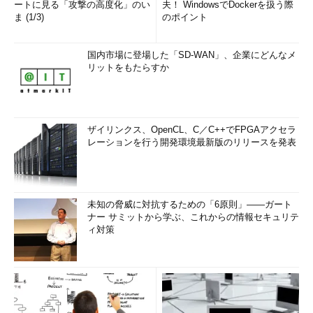
ートに見る「攻撃の高度化」のい
夫！ WindowsでDockerを扱う際
ま (1/3)
のポイント
国内市場に登場した「SD-WAN」、企業にどんなメ
リットをもたらすか
ザイリンクス、OpenCL、C／C++でFPGAアクセラ
レーションを行う開発環境最新版のリリースを発表
未知の脅威に対抗するための「6原則」――ガート
ナー サミットから学ぶ、これからの情報セキュリテ
ィ対策