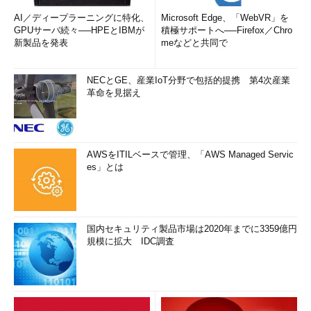
AI／ディープラーニングに特化、
Microsoft Edge、「WebVR」を
GPUサーバ続々──HPEとIBMが
積極サポートへ──Firefox／Chro
新製品を発表
meなどと共同で
NECとGE、産業IoT分野で包括的提携 第4次産業
革命を見据え
AWSをITILベースで管理、「AWS Managed Servic
es」とは
国内セキュリティ製品市場は2020年までに3359億円
規模に拡大 IDC調査