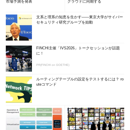
市場予測を発表
クラウドに同期する
文系と理系の知恵を生かす――東京大学がサイバー
セキュリティ研究グループを始動
FINCHI主催「IVS2026」トークセッションが話題
に！
PR(FINCHI on GOETHE)
ルーティングテーブルの設定をテストするには？ ro
uteコマンド