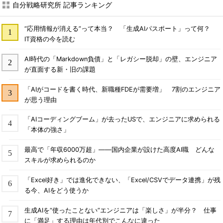
自分戦略研究所 記事ランキング
“応用情報が消える”って本当？ 「生成AIパスポート」って何？
IT資格の今を読む
AI時代の「Markdown負債」と「レガシー脱却」の壁、エンジニア
が直面する新・旧の課題
「AIがコードを書く時代、新職種FDEが需要増」 7割のエンジニア
が思う理由
「AIコーディングブーム」が去ったUSで、エンジニアに求められる
「本体の強さ」
最高で「年収6000万超」――国内企業が設けた高度AI職 どんな
スキルが求められるのか
「Excel好き」では進化できない、「Excel/CSVでデータ連携」が残
る今、AIをどう使うか
生成AIを“使ったことない”エンジニアは「楽しさ」が半分？ 仕事
に「満足」する理由は年代別でこんなに違った