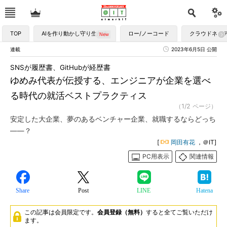
TOP
AIを作り動かし守り生かす
ロー/ノーコード
クラウドネイ
連載
2023年6月5日 公開
SNSが履歴書、GitHubが経歴書
ゆめみ代表が伝授する、エンジニアが企業を選べ
る時代の就活ベストプラクティス
（1/2 ページ）
安定した大企業、夢のあるベンチャー企業、就職するならどっち
――？
[
岡田有花
，＠IT]
PC用表示
関連情報
Share
Post
LINE
Hatena
この記事は会員限定です。
会員登録（無料）
すると全てご覧いただけ
ます。