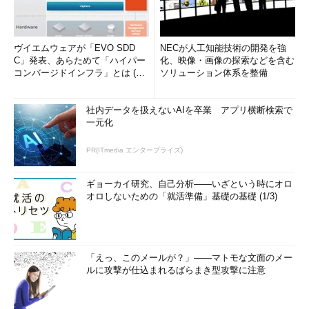
ヴイエムウェアが「EVO SDD
NECが人工知能技術の開発を強
C」発表、あらためて「ハイパー
化、映像・画像の探索などを含む
コンバージドインフラ」とは (1/
ソリューション体系を整備
2)
社内データを扱えないAIを卒業 アプリ横断検索で
一元化
PR(ITmedia エンタープライズ)
ギョーカイ研究、自己分析――いざという時にオロ
オロしないための「就活準備」基礎の基礎 (1/3)
「えっ、このメールが？」――マトモな文面のメー
ルに攻撃が仕込まれるばらまき型攻撃に注意