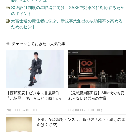
&セキュリティとは
SCS評価制度の星取得に向け、SASEで効率的に対応するため
のポイント
元富士通の責任者に学ぶ、新規事業創出の成功確率を高める
ためのヒント
チェックしておきたい人気記事
【西野亮廣】ビジネス書最新刊
【見城徹×藤田晋】AI時代でも変
『北極星 僕たちはどう働くか』
わらない経営者の本質
PR(FINCHI on GOETHE)
PR(FINCHI on GOETHE)
下請けが現場をトンズラ。取り残された元請けの運
命は？ (1/2)