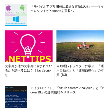
「モバイルアプリ開発に最適な言語はC#」――マイ
クロソフトがXamarinを買収へ
文字列が他の文字列に含まれてい
自動運転トラクターに学ぶ、「運
るかを調べるには？［JavaScrip
用自動化」と「運用自律化」の本
t］
質 (1/3)
マイクロソフト、「Azure Stream Analytics」と「P
ower BI」の連携機能をリリース