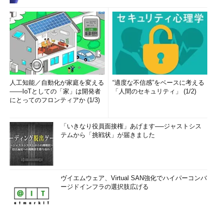
人工知能／自動化が家庭を変える
“適度な不信感”をベースに考える
――IoTとしての「家」は開発者
「人間のセキュリティ」 (1/2)
にとってのフロンティアか (1/3)
「いきなり役員面接権」あげます──ジャストシス
テムから「挑戦状」が届きました
ヴイエムウェア、Virtual SAN強化でハイパーコンバ
ージドインフラの選択肢広げる