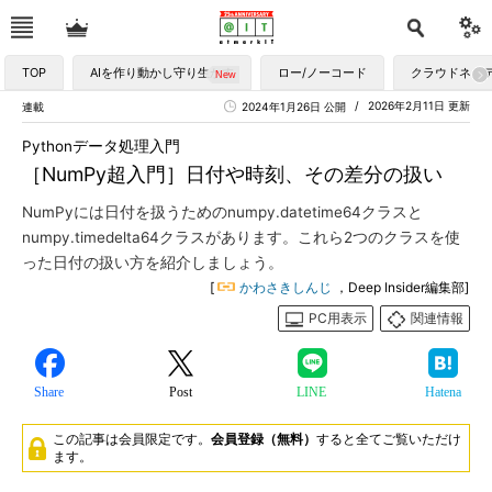
TOP
AIを作り動かし守り生かす
ロー/ノーコード
クラウドネイ
2026年2月11日 更新
連載
2024年1月26日 公開
Pythonデータ処理入門
［NumPy超入門］日付や時刻、その差分の扱い
NumPyには日付を扱うためのnumpy.datetime64クラスと
numpy.timedelta64クラスがあります。これら2つのクラスを使
った日付の扱い方を紹介しましょう。
[
かわさきしんじ
，Deep Insider編集部]
PC用表示
関連情報
Share
Post
LINE
Hatena
この記事は会員限定です。
会員登録（無料）
すると全てご覧いただけ
ます。