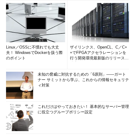
Linux／OSSに不慣れでも大丈
ザイリンクス、OpenCL、C／C+
夫！ WindowsでDockerを扱う際
+でFPGAアクセラレーションを
のポイント
行う開発環境最新版のリリースを
発表
未知の脅威に対抗するための「6原則」――ガート
ナー サミットから学ぶ、これからの情報セキュリテ
ィ対策
これだけはやっておきたい！ 基本的なサーバー管理
に役立つグループポリシー設定