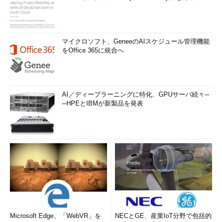
マイクロソフト、GeneeのAIスケジュール管理機能
をOffice 365に統合へ
AI／ディープラーニングに特化、GPUサーバ続々─
─HPEとIBMが新製品を発表
Microsoft Edge、「WebVR」を
NECとGE、産業IoT分野で包括的