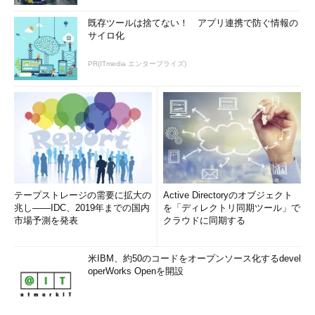
既存ツールは捨てない！ アプリ連携で防ぐ情報の
サイロ化
PR(ITmedia エンタープライズ)
テープストレージの需要に拡大の
Active Directoryのオブジェクト
兆し――IDC、2019年までの国内
を「ディレクトリ同期ツール」で
市場予測を発表
クラウドに同期する
米IBM、約50のコードをオープンソース化するdevel
operWorks Openを開設