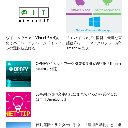
ヴイエムウェア、Virtual SAN強
「モバイルアプリ開発に最適な言
化でハイパーコンバージドインフ
語はC#」――マイクロソフトがX
ラの選択肢広げる
amarinを買収へ
OPNFVがネットワーク機能仮想化の第2版「Brahm
aputra」公開
文字列が他の文字列に含まれているかを調べるに
は？［JavaScript］
自動運転トラクターに学ぶ、「運用自動化」と「運