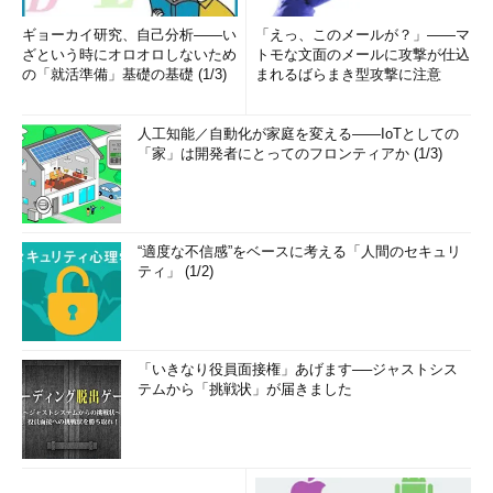
ギョーカイ研究、自己分析――い
「えっ、このメールが？」――マ
ざという時にオロオロしないため
トモな文面のメールに攻撃が仕込
の「就活準備」基礎の基礎 (1/3)
まれるばらまき型攻撃に注意
人工知能／自動化が家庭を変える――IoTとしての
「家」は開発者にとってのフロンティアか (1/3)
“適度な不信感”をベースに考える「人間のセキュリ
ティ」 (1/2)
「いきなり役員面接権」あげます──ジャストシス
テムから「挑戦状」が届きました