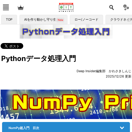
TOP
AIを作り動かし守り生かす
ロー/ノーコード
クラウドネイ
Pythonデータ処理入門
Deep Insider編集部 かわさきしんじ
2025/12/26
更新
NumPy超入門 目次