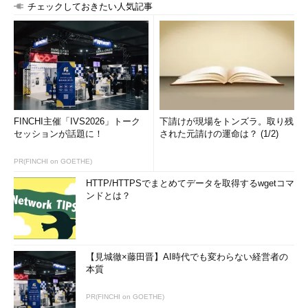
チェックしておきたい人気記事
FINCHI主催「IVS2026」トーク
下請けが現場をトンズラ。取り残
セッションが話題に！
された元請けの運命は？ (1/2)
PR(FINCHI on GOETHE)
HTTP/HTTPSでまとめてデータを取得するwgetコマ
ンドとは？
【見城徹×藤田晋】AI時代でも変わらない経営者の
本質
PR(FINCHI on GOETHE)