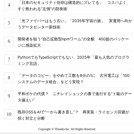
「日本のセキュリティ信仰は構造的にズレてる」 コスパよく、
すぐ救われる“左側”の防衛術
「光ファイバーはもう古い」「2035年宇宙の旅」 実運用へ向か
うデータセンター新技術
開発者を狙う“自己拡散型npmワーム”の全貌 400超のパッケー
ジに感染拡大
PythonでもTypeScriptでもない、2025年「最も人気のプログラ
ミング言語」
「データのコピー」をやめて工数を8分の1に 古河電工は「100
システムのデータ統合」をどう実現？
平和ボケの代償？ ニチレイショックの裏で進行する“ド級のデー
タ漏えい”
既存OSSをAIで“一から書き直し”？ 再実装・ライセンス回避が
招く対立と分断
Copyright © ITmedia Inc. All Rights Reserved.