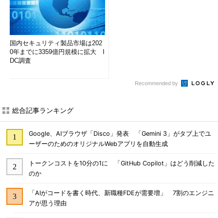
国内セキュリティ製品市場は202
0年までに3359億円規模に拡大 I
DC調査
Recommended by
総合記事ランキング
Google、AIブラウザ「Disco」発表 「Gemini 3」がタブ上でユ
ーザーのためのオリジナルWebアプリを自動生成
トークンコストを10分の1に 「GitHub Copilot」はどう削減した
のか
「AIがコードを書く時代、新職種FDEが需要増」 7割のエンジニ
アが思う理由