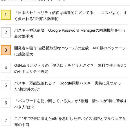
「日本のセキュリティ信仰は構造的にズレてる」 コスパよく、す
ぐ救われる“左側”の防衛術
パスキー神話崩壊 Google Password Managerの同期機能を狙う
新攻撃手法
開発者を狙う“自己拡散型npmワーム”の全貌 400超のパッケージ
に感染拡大
GitHubリポジトリの「侵入口」をどうふさぐ？ 無料で使える6つ
のセキュリティ設定
パスキー万能説破れる？ Google同期パスキー実装に見つかっ
た“想定外の穴”
「パスワードを使い回している人」が6割超 情シスが“特に警戒す
べき人”は？
ここ1年で7倍に増えたn8nを悪用したデバイス追跡とマルウェア配
布の手口