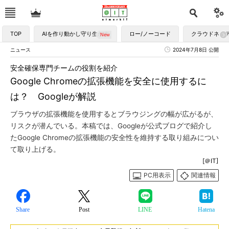
TOP
AIを作り動かし守り生かす
ロー/ノーコード
クラウドネイ
ニュース
2024年7月8日 公開
安全確保専門チームの役割を紹介
Google Chromeの拡張機能を安全に使用するに
は？ Googleが解説
ブラウザの拡張機能を使用するとブラウジングの幅が広がるが、
リスクが潜んでいる。本稿では、Googleが公式ブログで紹介し
たGoogle Chromeの拡張機能の安全性を維持する取り組みについ
て取り上げる。
[＠IT]
PC用表示
関連情報
Share
Post
LINE
Hatena