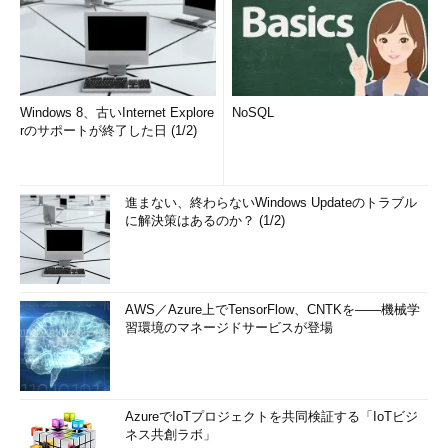
Windows 8、古いInternet Explore
NoSQL
rのサポートが終了した日 (1/2)
進まない、終わらないWindows Updateのトラブル
に解決策はあるのか？ (1/2)
AWS／Azure上でTensorFlow、CNTKを――機械学
習環境のマネージドサービスが登場
AzureでIoTプロジェクトを共同検証する「IoTビジ
ネス共創ラボ」