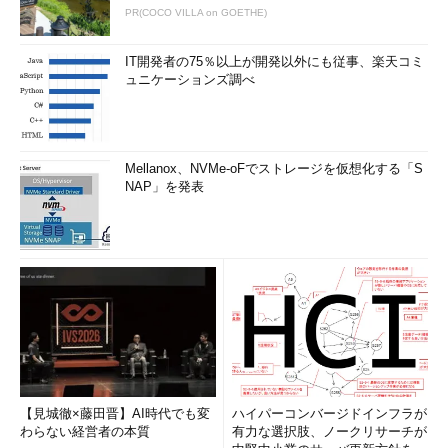
PR(COCO VILLA on GOETHE)
IT開発者の75％以上が開発以外にも従事、楽天コミ
ュニケーションズ調べ
Mellanox、NVMe-oFでストレージを仮想化する「S
NAP」を発表
【見城徹×藤田晋】AI時代でも変
ハイパーコンバージドインフラが
わらない経営者の本質
有力な選択肢、ノークリサーチが