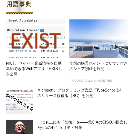
NICT、サイバー脅威情報を自動
全国の絶景ポイントにサウナ付き
集約できるWebアプリ「EXIST」
のシェア別荘を展開
を公開
PR(COCO VILLA on GOETHE)
Microsoft、プログラミング言語「TypeScript 3.4」
のリリース候補版（RC）を公開
一にも二にも「防御」を――元CIAのCISOが提言し
た6つのセキュリティ対策