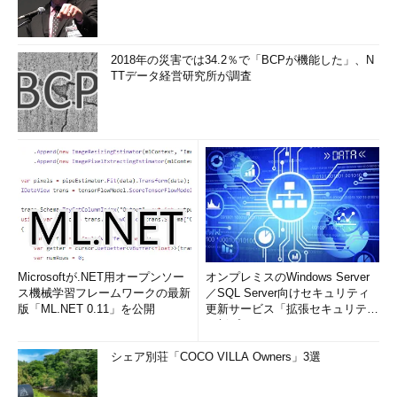
2018年の災害では34.2％で「BCPが機能した」、N
TTデータ経営研究所が調査
Microsoftが.NET用オープンソー
オンプレミスのWindows Server
ス機械学習フレームワークの最新
／SQL Server向けセキュリティ
版「ML.NET 0.11」を公開
更新サービス「拡張セキュリティ
更新プログ...
シェア別荘「COCO VILLA Owners」3選