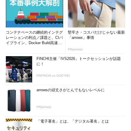
コンテナベースの継続的インテグ
堅牢さ・コスパだけじゃない最新
レーションの利点／課題と、CIパ
「arrows」事情
イプライン、Docker Build高速化
のコツ (1/2...
PR(arrows)
FINCHI主催「IVS2026」トークセッションが話題
に！
PR(FINCHI on GOETHE)
arrowsの頑丈さがとんでもないレベルに
PR(arrows)
「電子署名」とは、「デジタル署名」とは