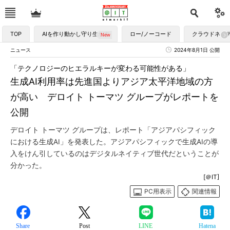
TOP
AIを作り動かし守り生かす
ロー/ノーコード
クラウドネイ
ニュース
2024年8月1日 公開
「テクノロジーのヒエラルキーが変わる可能性がある」
生成AI利用率は先進国よりアジア太平洋地域の方
が高い デロイト トーマツ グループがレポートを
公開
デロイト トーマツ グループは、レポート「アジアパシフィック
における生成AI」を発表した。アジアパシフィックで生成AIの導
入をけん引しているのはデジタルネイティブ世代だということが
分かった。
[＠IT]
PC用表示
関連情報
Share
Post
LINE
Hatena