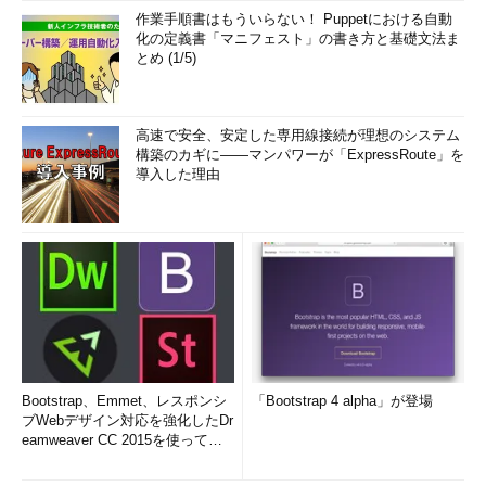
作業手順書はもういらない！ Puppetにおける自動
化の定義書「マニフェスト」の書き方と基礎文法ま
とめ (1/5)
高速で安全、安定した専用線接続が理想のシステム
構築のカギに――マンパワーが「ExpressRoute」を
導入した理由
Bootstrap、Emmet、レスポンシ
「Bootstrap 4 alpha」が登場
ブWebデザイン対応を強化したDr
eamweaver CC 2015を使って
み...