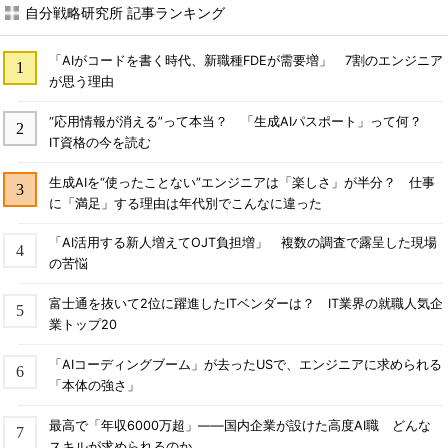
自分戦略研究所 記事ランキング
「AIがコードを書く時代、新職種FDEが需要増」 7割のエンジニア
が思う理由
“応用情報が消える”って本当？ 「生成AIパスポート」って何？
IT資格の今を読む
生成AIを“使ったことない”エンジニアは「楽しさ」が半分？ 仕事
に「満足」する理由は年代別でこんなに違った
「AI活用する新人増えてOJT負担増」 複数の調査で露呈した現場
の苦悩
富士通を抜いて2位に躍進したITベンダーは？ IT業界の就職人気企
業トップ20
「AIコーディングブーム」が去ったUSで、エンジニアに求められる
「本体の強さ」
最高で「年収6000万超」――国内企業が設けた高度AI職 どんな
スキルが求められるのか