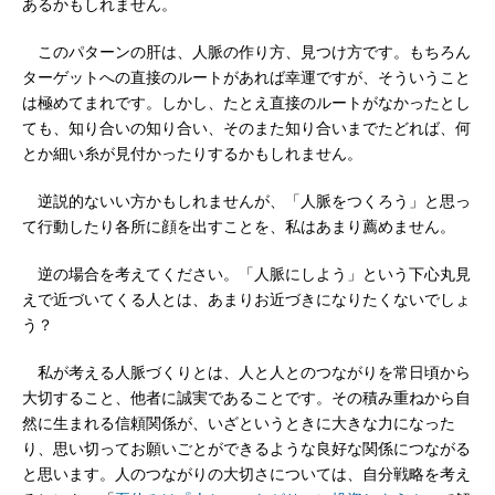
あるかもしれません。
このパターンの肝は、人脈の作り方、見つけ方です。もちろん
ターゲットへの直接のルートがあれば幸運ですが、そういうこと
は極めてまれです。しかし、たとえ直接のルートがなかったとし
ても、知り合いの知り合い、そのまた知り合いまでたどれば、何
とか細い糸が見付かったりするかもしれません。
逆説的ないい方かもしれませんが、「人脈をつくろう」と思っ
て行動したり各所に顔を出すことを、私はあまり薦めません。
逆の場合を考えてください。「人脈にしよう」という下心丸見
えで近づいてくる人とは、あまりお近づきになりたくないでしょ
う？
私が考える人脈づくりとは、人と人とのつながりを常日頃から
大切すること、他者に誠実であることです。その積み重ねから自
然に生まれる信頼関係が、いざというときに大きな力になった
り、思い切ってお願いごとができるような良好な関係につながる
と思います。人のつながりの大切さについては、自分戦略を考え