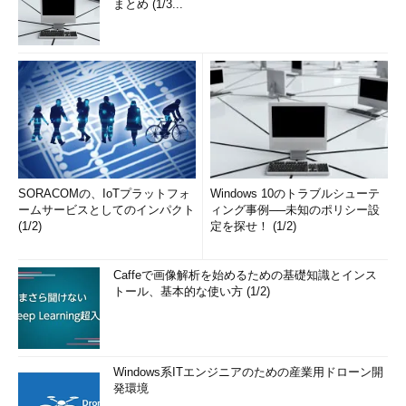
まとめ (1/3...
SORACOMの、IoTプラットフォ
Windows 10のトラブルシューテ
ームサービスとしてのインパクト
ィング事例──未知のポリシー設
(1/2)
定を探せ！ (1/2)
Caffeで画像解析を始めるための基礎知識とインス
トール、基本的な使い方 (1/2)
Windows系ITエンジニアのための産業用ドローン開
発環境