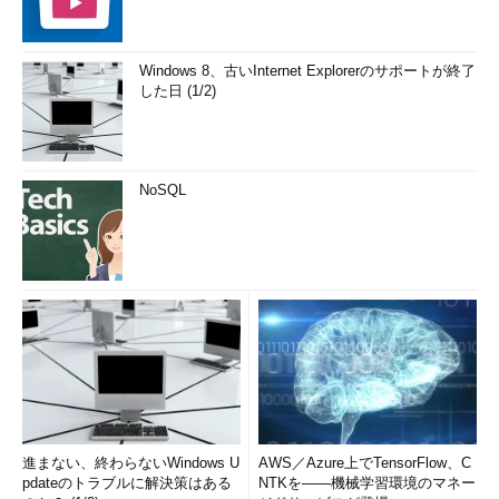
Windows 8、古いInternet Explorerのサポートが終了
した日 (1/2)
NoSQL
進まない、終わらないWindows U
AWS／Azure上でTensorFlow、C
pdateのトラブルに解決策はある
NTKを――機械学習環境のマネー