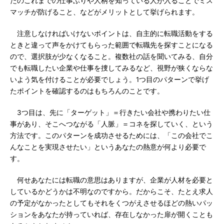
たのこれまでの仕事ぶりや人柄を知っている人が入ることでミス
マッチが防げること、などがメリットとして挙げられます。
注意しなければいけないポイントは、自主的に転職活動をする
ときと違って声をかけてもらった範囲で転職先を探すことになる
ので、選択肢が少なくなること。複数社の話を聞いてみる、自分
でも転職したい企業や仕事を捜してみるなど、視野が狭くならな
いよう気を付けることが必要でしょう。1つ目のパターンで挙げ
たポイントを確認するのはもちろんのことです。
3つ目は、先に「ターゲット」＝行きたい会社や携わりたい仕
事があり、そこへつながる「人脈」＝コネを探していく、という
方法です。このパターンを成功させるためには、「この会社でこ
んなことを実現させたい」というあなたの熱意が何より必要で
す。
何せあなたには転職の意思はありますが、企業が人材を必要と
しているかどうかは不明なのですから。だからこそ、たとえ求人
の予定がなかったとしてもそれをくつがえさせるほどの熱いパッ
ションをあなたが持っていれば、存在しなかった扉が開くことも