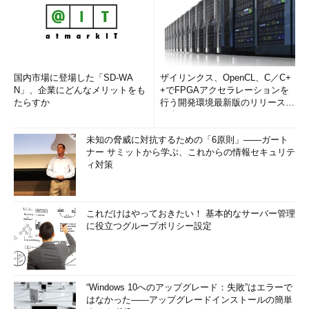
国内市場に登場した「SD-WA
ザイリンクス、OpenCL、C／C+
N」、企業にどんなメリットをも
+でFPGAアクセラレーションを
たらすか
行う開発環境最新版のリリースを
発表
未知の脅威に対抗するための「6原則」――ガート
ナー サミットから学ぶ、これからの情報セキュリテ
ィ対策
これだけはやっておきたい！ 基本的なサーバー管理
に役立つグループポリシー設定
“Windows 10へのアップグレード：失敗”はエラーで
はなかった――アップグレードインストールの簡単