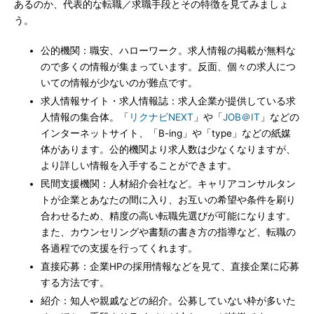
あるのか、代表的な転職／求職手段とその特徴を見てみましょ
う。
公的機関：職安、ハローワーク。求人情報の掲載が無料な
ので多くの情報が集まっています。反面、個々の求人につ
いての情報が少ないのが難点です。
求人情報サイト・求人情報誌：求人企業が提供している求
人情報の集合体。「
リクナビNEXT
」や「
JOB＠IT
」などの
インターネットサイト、「B-ing」や「type」などの紙媒
体があります。公的機関より求人数は少なくなりますが、
より詳しい情報を入手することができます。
民間支援機関：人材紹介会社など。キャリアコンサルタン
トが企業とあなたの間に入り、お互いの希望や条件を刷り
合わせるため、精度の高い転職先選びが可能になります。
また、カウンセリングや書類の書き方の指導など、転職の
各過程での支援を行ってくれます。
直接応募：企業HPの採用情報などを見て、直接企業に応募
する方法です。
紹介：知人や親戚などの紹介。公募していない枠が多いた