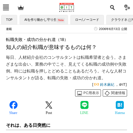
TOP
AIを作り動かし守り生かす
ロー/ノーコード
クラウドネイ
連載
2006年6月13日 公開
転職失敗・成功の分かれ道（18）
知人の紹介転職が意味するものは何？
毎日、人材紹介会社のコンサルタントは転職希望者と会う。さま
ざまな出会い、業務の中でこそ、見えてくる転職の成功例や失敗
例。時には転職を押しとどめることもあるだろう。そんな人材コ
ンサルタントが語る、転職の失敗・成功の分かれ道。
[
鈴木麻紀
，＠IT]
PC用表示
関連情報
Share
Post
LINE
Hatena
それは、ある日突然に