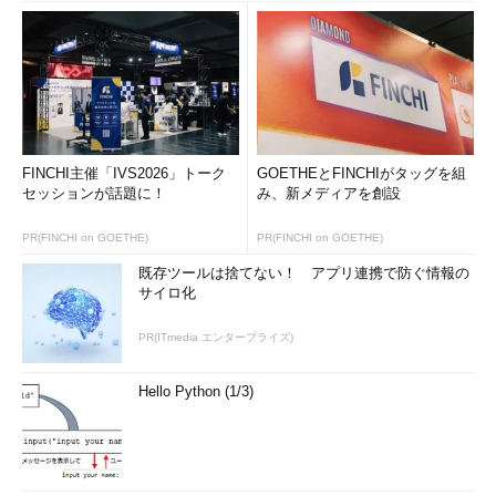
FINCHI主催「IVS2026」トーク
GOETHEとFINCHIがタッグを組
セッションが話題に！
み、新メディアを創設
PR(FINCHI on GOETHE)
PR(FINCHI on GOETHE)
既存ツールは捨てない！ アプリ連携で防ぐ情報の
サイロ化
PR(ITmedia エンタープライズ)
Hello Python (1/3)