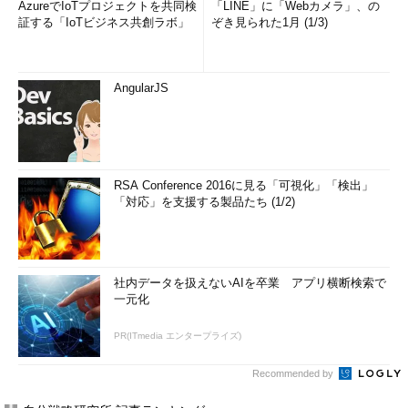
AzureでIoTプロジェクトを共同検
「LINE」に「Webカメラ」、の
証する「IoTビジネス共創ラボ」
ぞき見られた1月 (1/3)
AngularJS
RSA Conference 2016に見る「可視化」「検出」
「対応」を支援する製品たち (1/2)
社内データを扱えないAIを卒業 アプリ横断検索で
一元化
PR(ITmedia エンタープライズ)
Recommended by