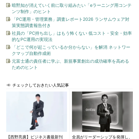
この時期は、求人企業からの年齢に対しての要求が、非常に厳
暗黙知が消えていく前に取り組みたい「eラーニング用コンテ
しい時代だったと記憶しています。実力を生かせず悶々（もんも
ンツ制作」のヒント
ん）とした日々を過ごしてモチベーションを下げてしまい、新た
「PC運用・管理業務」調査レポート2026 ランサムウェア対
な活躍の場を求めるために転職したものの、新たなプロジェクト
策実態調査報告付き
の進め方になじめず、早期退職してしまったような方も少なから
社員の「PC持ち出し」はもう怖くない 低コスト・安全・効率
ず見受けました。
的なPC運用の実現法
「どこで何が起こっているか分からない」を解消 ネットワー
年齢制限が厳しかった背景は
クマップ自動作成術
元富士通の責任者に学ぶ、新規事業創出の成功確率を高める
当時、企業が求人で35歳以下の年齢にこだわった理由は、
ためのヒント
即戦力として早期に売り上げへの貢献が期待できる
年齢構成上欠けている年齢層の補てん
チェックしておきたい人気記事
万が一採用がミスマッチでもジョブローテーションが可能
と大きく3つの目的によるものでした（編集部注：前述しました
が、今後は年齢制限を設けたような求人は原則として禁止になり
ます）。
シフトし変化する労働力
【西野亮廣】ビジネス書最新刊
全員がリーダーシップを発揮し、