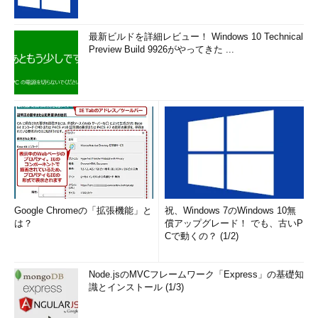
IT／エレクトロニクス業界を中心に1000人名を超える方との
面談を経験。「転職」をゴールとしない長期的なキャリアプラ
ンの提案に定評がある。「すべての人に『気付き』のある面
最新ビルドを詳細レビュー！ Windows 10 Technical
談」をモットーに日々勉強にいそしんでいる。大手SIer、IT系
Preview Build 9926がやってきた ...
コンサルティング会社への紹介実績が豊富。（社）日本人材紹
介事業協会 人材紹介コンサルタント資格取得。
「次回」へ
Google Chromeの「拡張機能」と
祝、Windows 7のWindows 10無
は？
償アップグレード！ でも、古いP
Cで動くの？ (1/2)
Node.jsのMVCフレームワーク「Express」の基礎知
識とインストール (1/3)