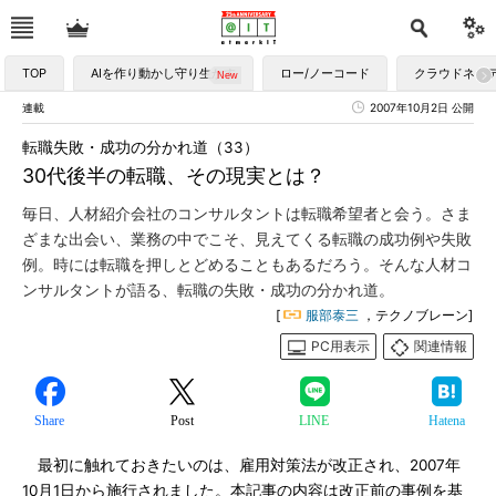
TOP
AIを作り動かし守り生かす
ロー/ノーコード
クラウドネイ
連載
2007年10月2日 公開
転職失敗・成功の分かれ道（33）
30代後半の転職、その現実とは？
毎日、人材紹介会社のコンサルタントは転職希望者と会う。さま
ざまな出会い、業務の中でこそ、見えてくる転職の成功例や失敗
例。時には転職を押しとどめることもあるだろう。そんな人材コ
ンサルタントが語る、転職の失敗・成功の分かれ道。
[
服部泰三
，テクノブレーン]
PC用表示
関連情報
Share
Post
LINE
Hatena
最初に触れておきたいのは、雇用対策法が改正され、2007年
10月1日から施行されました。本記事の内容は改正前の事例を基