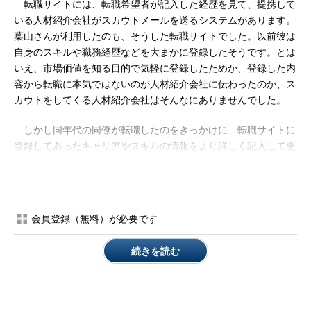
転職サイトには、転職希望者が記入した経歴を見て、提携して
いる人材紹介会社がスカウトメールを送るシステムがあります。
葉山さんが利用したのも、そうした転職サイトでした。以前彼は
自身のスキルや職務経歴などを大まかに登録したそうです。とは
いえ、市場価値を知る目的で気軽に登録したためか、登録した内
容から転職に本気ではないのが人材紹介会社に伝わったのか、ス
カウトをしてくる人材紹介会社はそんなにありませんでした。
しかし同年代の同僚が転職したのをきっかけに、転職サイトに
登録してあったキャリアやスキルの情報をより詳しく記入して更
新しました。するとその途端、多くの人材紹介会社からスカウト
されたそうです。
それもそのはずです。葉山さんはここ7年ほど、Javaを用いた
会員登録（無料）が必要です
設計・開発に従事し、開発がメインではありますが、J2EEを用
いたWebアプリケーション開発やオラクルのDB設計の経験もあ
続きを読む
り、人材紹介会社から見ればまさしくキャリアアップ転職のベス
トタイミングだったからです。
ただ、唯一の懸念は、リーダー経験が少なかったことでした。