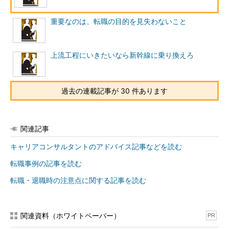
ともにマネジメントスキルや要件定義、基本設計といった上流工
重要なのは、転職の目的を見失わないこと
程の経験が求められる傾向にあります（編集部注：法律の改正に
より、今後は年齢制限を設けたような求人は原則として禁止にな
ります。ただし、法律上年齢制限があるような職業を除きま
上流工程にいきたいなら新幹線に乗り換えろ
す）。
さらに35歳を超えると、中・大規模のプロジェクトマネジメ
過去の連載記事が 30 件あります
ントの経験に加えて、ラインマネジメントの経験や突出した業務
知識・ノウハウが求められるようになります。とはいえ、このよ
うな経験や知識、ノウハウは、環境を変えなければなかなか身に
付けることはできません。
関連記事
キャリアコンサルタントのアドバイス記事などを読む
特に2002～2004年初旬までは、アメリカでのITバブル崩壊や
同時多発テロの影響から、日本でも企業がIT投資を控える姿勢が
転職事例の記事を読む
強まりました。それが転職市場にも影響したのです。SIerなど
転職・退職時の注意点に関する記事を読む
が、縮小したパイを少しでも自社に取り込むため、即戦力として
のプロジェクトリーダー、プロジェクトマネージャを求める傾向
が強くなりました。
関連資料（ホワイトペーパー）
PR