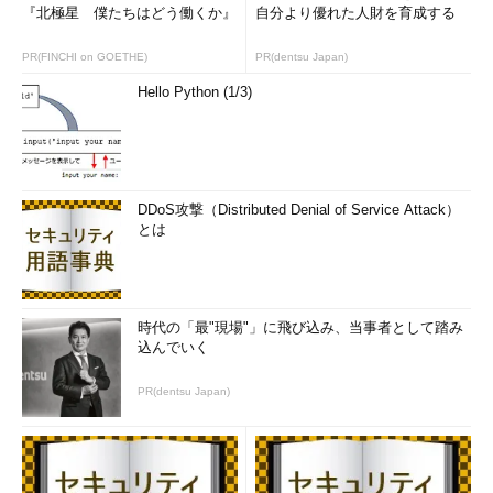
『北極星 僕たちはどう働くか』
自分より優れた人財を育成する
しかし、過去の年齢に対する制限は、法律以外でも、それを後
押しする動きがあるのです。その最も大きな理由は、労働力人口
PR(FINCHI on GOETHE)
PR(dentsu Japan)
のシフトです。
Hello Python (1/3)
不景気と新規学卒者の減少から情報サービス業では1996年前
後、2001年前後の新規学卒者の採用を控える傾向がありました。
学卒者であれば、「現在の」28歳前後、および33～34歳は全体
的に年齢層として欠けている層なのです。つまり、この年代はお
DDoS攻撃（Distributed Denial of Service Attack）
そらく将来的にも転職しやすい層になります。
とは
一方、厚生労働省の資料から労働力全体を見ると（
厚生労働省
の労働力調査の2007年8月時の速報
の第12表を参照してくださ
い）、「現在の」労働力の中心年齢層は34歳前後となるそうで
時代の「最"現場"」に飛び込み、当事者として踏み
す。これが2015年には労働力の中心が42歳前後となります。従
込んでいく
って、これから35歳以上の労働力人口の比率が飛躍的に増えて
いきます。
PR(dentsu Japan)
しかしながら、企業によって年齢構成は違いますし、年齢が高
くなれば管理経験を求められることは事実です。