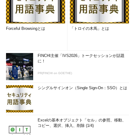
葉山さんの転職の結果は？
さて、冒頭の葉山さんの話に戻りましょう。
Forceful Browsingとは
「トロイの木馬」とは
より上流工程でクライアントに近い立場でものづくりに携わる
ために、中堅SIer3社と大手SIer2社にチャレンジしました。
大手SIerでは業務スキルとマネジメント経験の不足から面接に
FINCHI主催「IVS2026」トークセッションが話題
て見送りとなってしまいましたが、中堅SIerのプロジェクトリー
に！
ダー候補として、無事に内定を勝ち取ることができました。
PR(FINCHI on GOETHE)
もちろん入念な面接対策と企業分析、アピールポイントの絞り
込みと面接練習のたまものでした。
シングルサインオン（Single Sign-On：SSO）とは
市場価値を測るうえでは、年齢とスキルのバランスは便利な指
標です。
昨今の転職市場は年齢制限を切り口に転職を煽る（あおる）傾
Excelの基本オブジェクト「セル」の参照、移動、
向にありましたが、法律の改正、労働市場全体の視点から自らを
コピー、選択、挿入、削除 (1/4)
見つめ直すことで、そうした煽りに影響されない長期的なキャリ