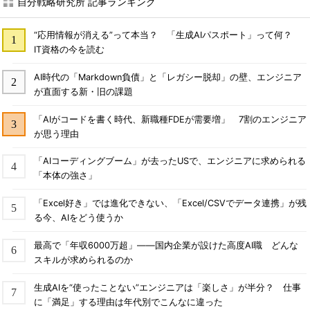
自分戦略研究所 記事ランキング
“応用情報が消える”って本当？ 「生成AIパスポート」って何？
IT資格の今を読む
AI時代の「Markdown負債」と「レガシー脱却」の壁、エンジニア
が直面する新・旧の課題
「AIがコードを書く時代、新職種FDEが需要増」 7割のエンジニア
が思う理由
「AIコーディングブーム」が去ったUSで、エンジニアに求められる
「本体の強さ」
「Excel好き」では進化できない、「Excel/CSVでデータ連携」が残
る今、AIをどう使うか
最高で「年収6000万超」――国内企業が設けた高度AI職 どんな
スキルが求められるのか
生成AIを“使ったことない”エンジニアは「楽しさ」が半分？ 仕事
に「満足」する理由は年代別でこんなに違った