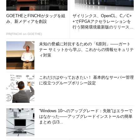
GOETHEとFINCHIがタッグを組
ザイリンクス、OpenCL、C／C+
み、新メディアを創設
+でFPGAアクセラレーションを
行う開発環境最新版のリリースを
発表
PR(FINCHI on GOETHE)
未知の脅威に対抗するための「6原則」――ガート
ナー サミットから学ぶ、これからの情報セキュリテ
ィ対策
これだけはやっておきたい！ 基本的なサーバー管理
に役立つグループポリシー設定
“Windows 10へのアップグレード：失敗”はエラーで
はなかった――アップグレードインストールの簡単
まとめ (1/3...