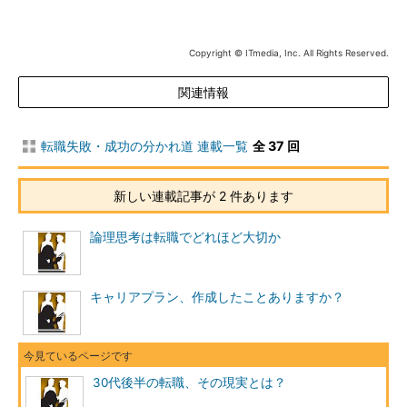
本当に転職するにはギリギリの年齢か
Copyright © ITmedia, Inc. All Rights Reserved.
葉山さんとお会いしたのは、そんな不安で悩んでいたころでし
た。
関連情報
「早速ですが、本日お会いいただけた背景から伺ってもいいで
すか？」
転職失敗・成功の分かれ道 連載一覧
全 37 回
と聞くと、少し迷いながら次のようにおっしゃいました。
新しい連載記事が 2 件あります
「35歳の同僚がつい最近転職したのですが、人材紹介会社の
論理思考は転職でどれほど大切か
人材コンサルタントに『いまが転職にはギリギリの年齢だ』とい
われたそうなのです。自分と同じ現場で4年間やってきたし、技
術力も経験も年齢も大体同じです。本当にギリギリの年齢なので
キャリアプラン、作成したことありますか？
しょうか？ そうであれば転職を急ぎたいのですが……」
シンプルですが、非常に難しい質問です。
30代後半の転職、その現実とは？
確かに一般的には、システムエンジニアやプログラマには28、
30、35歳と転職するときの年齢の節目があって、年齢の向上と