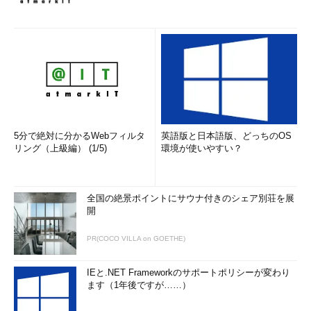
アプランが見えてくるかもしれません。
だからこそ必要な強み
確かにIT業界は流れも早く、新しい技術やキーワードが次から
次に出てきます。それは外から見ている僕らも驚くほどです。
だからこそ、「焦らずにまずはしっかり自分の強みを見極めて
ほしい」と思います。
5分で絶対に分かるWebフィルタ
英語版と日本語版、どっちのOS
リング（上級編） (1/5)
環境が使いやすい？
皆さんも人材コンサルタントから情報提供を受けるときには、
ぜひとも鋭い質問で情報の本質を探ってみましょう。そんな質問
から、自分自身の強みが見えてくるかもしれません。
全国の絶景ポイントにサウナ付きのシェア別荘を展
開
著者紹介
PR(COCO VILLA on GOETHE)
服部泰三（
テクノブレーン 人財事業部 ITセクション キャリア
コンサルタント
）
IEと.NET Frameworkのサポートポリシーが変わり
ます（1年後ですが……）
早稲田大学教育学部卒業後、新卒でテクノブレーンに入社。