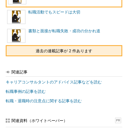
機のエンジニアでも応募できたのです。
転職活動でもスピードは大切
そこに同じような経験を持つ2人のエンジニアが応募してきた
そうです。
書類と面接が転職失敗・成功の分かれ道
Aさん：某国立大卒。メガバンク系SIerに勤務して3年目。汎用機
エンジニア
Bさん：地方私立大卒。2次請けのSIerに勤務して3年目。汎用機
過去の連載記事が 2 件あります
エンジニア
といった具合です。
関連記事
Aさんは持ち前のコミュニケーション力で、面接では高いポテ
キャリアコンサルタントのアドバイス記事などを読む
ンシャルを前面にアピールしました。面接担当者も好印象を持っ
たようです。自己分析もしっかりできているので、長所のアピー
転職事例の記事を読む
ル、短所の認識もバッチリです。本人も非常に満足した面接でし
転職・退職時の注意点に関する記事を読む
た。
一方、Bさんのコミュニケーション力はごく普通で、見た目で
関連資料（ホワイトペーパー）
PR
はそれほどのポテンシャルを秘めているとは感じさせない方でし