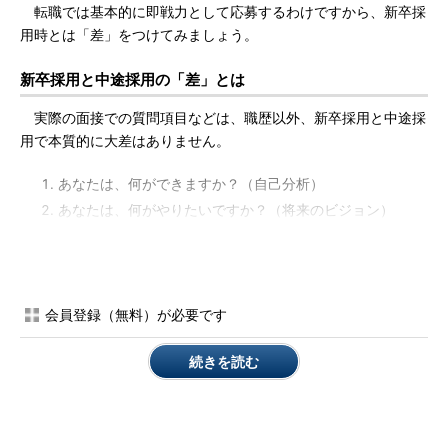
転職では基本的に即戦力として応募するわけですから、新卒採
用時とは「差」をつけてみましょう。
新卒採用と中途採用の「差」とは
実際の面接での質問項目などは、職歴以外、新卒採用と中途採
用で本質的に大差はありません。
あなたは、何ができますか？（自己分析）
あなたは、何がやりたいですか？（将来のビジョン）
志望動機は何ですか？
以上の3つの要素を中心に、約1時間の面接が行われます。
会員登録（無料）が必要です
1．は、自己分析がしっかりとできていないと答えられませ
ん。自分の長所・短所をしっかり認識し、自己PRします。実際
続きを読む
には皆さんきちんと自己分析ができていて、自己PRも上手に行
い、不足スキルは克服するというやる気をアピールできているよ
うです。