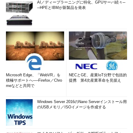
AI／ディープラーニングに特化、GPUサーバ続々─
─HPEとIBMが新製品を発表
Microsoft Edge、「WebVR」を
NECとGE、産業IoT分野で包括的
積極サポートへ──Firefox／Chro
提携 第4次産業革命を見据え
meなどと共同で
Windows Server 2016のNano Serverインストール用
のUSBメモリ／ISOイメージを作成する