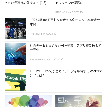
職」はあくまでも個人の視点でとらえた解釈です。一方、企業の
された元請けの運命は？ (1/2)
セッションが話題に！
視点から望むのは、欠点を補う即戦力を獲得するための「中途採
用」なのです。
PR(FINCHI on GOETHE)
【見城徹×藤田晋】AI時代でも変わらない経営者の
このことが理解できれば、自ずと中途採用に臨むときの意識が
本質
変わるのではないでしょうか。
PR(FINCHI on GOETHE)
著者紹介
社内データを扱えないAIを卒業 アプリ横断検索で
リーベル
一元化
小塚康司氏
PR(ITmedia エンタープライズ)
福岡県出身。大学卒業後、社員研修コンサルティング会社に
HTTP/HTTPSでまとめてデータを取得するwgetコマ
て、主に大手流通業向けの従業員教育・モチベーションコンサ
ンドとは？
ルティング業務を経験。その経験をIT業界で生かしたいと思
い、大手ユーザー系システムインテグレータに転職。CRM・
SCMを担当。その後、大手人材紹介会社へ転職。人材紹介IT
部門責任者を経て、2005年にリーベルへ参画。