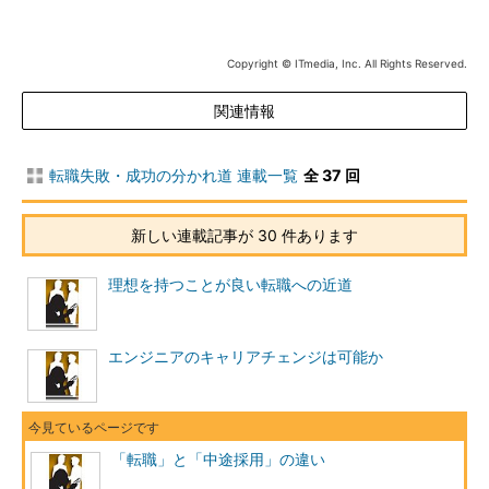
新卒の場合は、これだけできていればパーフェクトだったので
はないでしょうか。しかし、中途の場合はどうでしょうか。これ
だけでは新卒時の面接と本質的に何ら差はありません。
Copyright © ITmedia, Inc. All Rights Reserved.
では、その差とは何でしょう。ある企業の人事部長の言葉を借
関連情報
りると「不足しているスキルを、やる気でカバーするのは新卒で
す。中途は不足スキルをカバーするために、実際にどんな努力を
転職失敗・成功の分かれ道 連載一覧
全 37 回
行っているのか。これが大事なのです」ということです。このよ
うに話す人事担当者は少なくありません。
新しい連載記事が 30 件あります
つまり新卒と中途の差とは、「自ら自己分析を行い、自ら将来
のビジョンを明確にし、自ら行動すること」なのです。努力する
理想を持つことが良い転職への近道
と口にするのは簡単ですが、実際に行動するのは大変なことで
す。
エンジニアのキャリアチェンジは可能か
実際にあった面接の分かれ道
ある大手システムインテグレータ（SIer）で、若手のエンジニ
ア採用が活発に行われていました。オープン系の開発環境で、し
「転職」と「中途採用」の違い
かも上流工程から携われる企業で人気がありました。さらに汎用