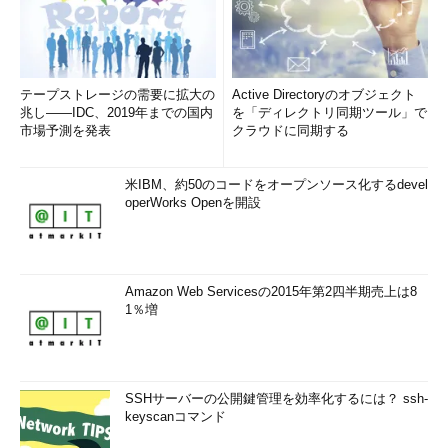
「次回」へ
テープストレージの需要に拡大の
Active Directoryのオブジェクト
兆し――IDC、2019年までの国内
を「ディレクトリ同期ツール」で
市場予測を発表
クラウドに同期する
米IBM、約50のコードをオープンソース化するdevel
operWorks Openを開設
Amazon Web Servicesの2015年第2四半期売上は8
1％増
SSHサーバーの公開鍵管理を効率化するには？ ssh-
keyscanコマンド