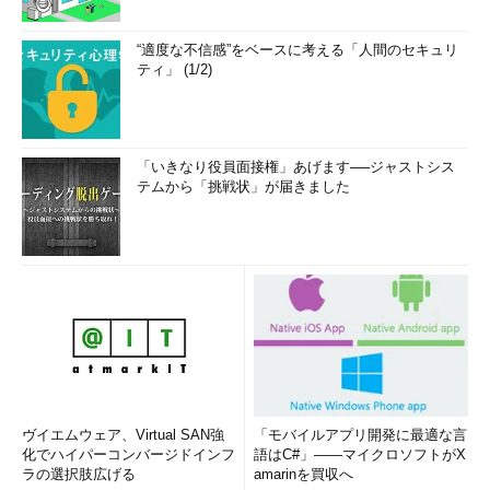
“適度な不信感”をベースに考える「人間のセキュリ
ティ」 (1/2)
「いきなり役員面接権」あげます──ジャストシス
テムから「挑戦状」が届きました
ヴイエムウェア、Virtual SAN強
「モバイルアプリ開発に最適な言
化でハイパーコンバージドインフ
語はC#」――マイクロソフトがX
ラの選択肢広げる
amarinを買収へ