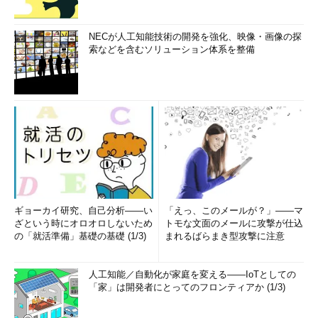
NECが人工知能技術の開発を強化、映像・画像の探
索などを含むソリューション体系を整備
ギョーカイ研究、自己分析――い
「えっ、このメールが？」――マ
ざという時にオロオロしないため
トモな文面のメールに攻撃が仕込
の「就活準備」基礎の基礎 (1/3)
まれるばらまき型攻撃に注意
人工知能／自動化が家庭を変える――IoTとしての
「家」は開発者にとってのフロンティアか (1/3)