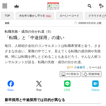
TOP
AIを作り動かし守り生かす
ロー/ノーコード
クラウドネイ
連載
2005年3月23日 公開
転職失敗・成功の分かれ道（5）
「転職」と「中途採用」の違い
毎日、人材紹介会社のコンサルタントは転職希望者と会う。さま
ざまな出会い、業務の中でこそ、見えてくる転職の成功例や失敗
例。時には転職を押しとどめることもあるだろう。そんな人材コ
ンサルタントが語る、転職の失敗・成功の分かれ道。
[
小塚康司
，リーベル]
PC用表示
関連情報
Share
Post
LINE
Hatena
新卒採用と中途採用では目的が異なる