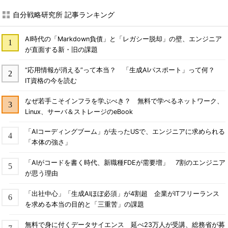
自分戦略研究所 記事ランキング
AI時代の「Markdown負債」と「レガシー脱却」の壁、エンジニア
が直面する新・旧の課題
“応用情報が消える”って本当？ 「生成AIパスポート」って何？
IT資格の今を読む
なぜ若手こそインフラを学ぶべき？ 無料で学べるネットワーク、
Linux、サーバ＆ストレージのeBook
「AIコーディングブーム」が去ったUSで、エンジニアに求められる
「本体の強さ」
「AIがコードを書く時代、新職種FDEが需要増」 7割のエンジニア
が思う理由
「出社中心」「生成AIほぼ必須」が4割超 企業がITフリーランス
を求める本当の目的と「三重苦」の課題
無料で身に付くデータサイエンス 延べ23万人が受講、総務省が募