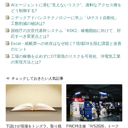
た。Bさん自身もそれを認識して危機感を持っており、転職のた
AIエージェントに潜む“見えないリスク”、過剰なアクセス権を
めにコツコツと努力し、Oracle関連の資格を取得していました。
どう制御する?
面接では、経歴の説明、将来のビジョン、なぜその資格を取った
ニデックアドバンステクノロジーに学ぶ「UIテスト自動化」
のかなどを丁寧に説明したそうです。しかし、面接はそれほど盛
工数削減の秘訣は?
り上がることなく終わりました。
国税庁の次世代基幹システム「KSK2」稼働開始に向けて、対
応すべき変更点とは?
結果として、その企業はBさんを採用したのです。理由はBさ
Excel・紙帳票への依存はなぜ続く? 現場DXを阻む課題と改善
んは自己分析がしっかりできていて、それに対して計画的に、か
のヒント
つ自発的に行動できている。一方のAさんは、自己分析はできて
工場の稼働を止めずにOT環境のリスクを可視化、沖電気工業
いて、それに対して計画も立てているが、実行できていない。転
の実現方法とは?
職だけですべてを解決しようとしている、と感じたとのことでし
た。
チェックしておきたい人気記事
「転職」と「中途採用」、視点の違い
Aさんのような失敗例は数多く存在しているはずです。それは
「転職」と「中途採用」との違いを理解していないためだと思い
ます。両者の違いとは何でしょうか。それは「視点」です。
人間誰でもそうですが、自分を中心に物事を見ています。「転
下請けが現場をトンズラ。取り残
FINCHI主催「IVS2026」トーク