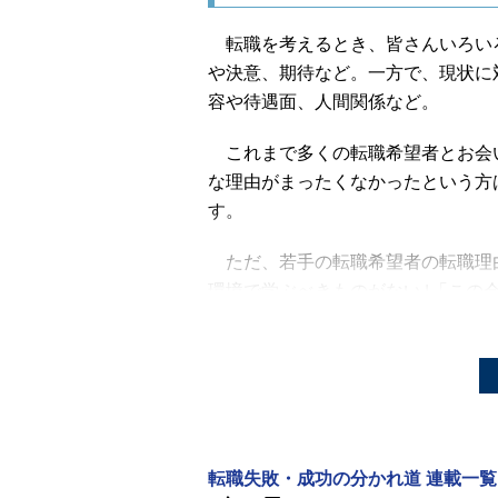
転職を考えるとき、皆さんいろい
や決意、期待など。一方で、現状に
容や待遇面、人間関係など。
これまで多くの転職希望者とお会
な理由がまったくなかったという方
す。
ただ、若手の転職希望者の転職理由
環境で学ぶべきものがない｣「この
りたいことではない」などの理由で
るケースが多いようです。
もちろん、今後のキャリアを考え
ます。例えば、コンサルタントとし
請けではなかなか上流工程を経験す
転職失敗・成功の分かれ道 連載一覧