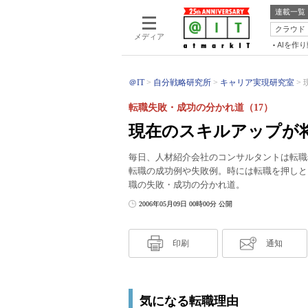
連載一覧
クラウド
メディア
AIを作
＠IT
自分戦略研究所
キャリア実現研究室
転職失敗・成功の分かれ道（17）
現在のスキルアップが
毎日、人材紹介会社のコンサルタントは転職
転職の成功例や失敗例。時には転職を押しと
職の失敗・成功の分かれ道。
2006年05月09日 00時00分 公開
印刷
通知
気になる転職理由