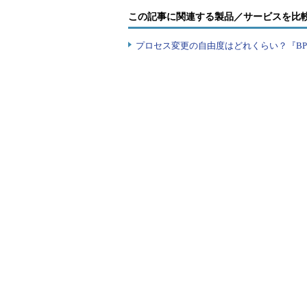
この記事に関連する製品／サービスを比
よくいわれる話ですが、いわれた
うえで自分の役割・業務を把握して
プロセス変更の自由度はどれくらい？『B
ではないか、自分ならこうしたい、
取り組むことができると思います。
指示とおりの業務をこなし、与え
の考えをしっかり持ったうえで行動
は、身に付けている武器やそもそも
ってくるのではないでしょうか。こ
身に付け自分自身の価値を高めてか
ただくのがよろしいのではないかと
裏付けのある自信をつくる
現在の業務に、高い意識を持って
分自身が納得して次のステージに進
になるのではないかと思います。