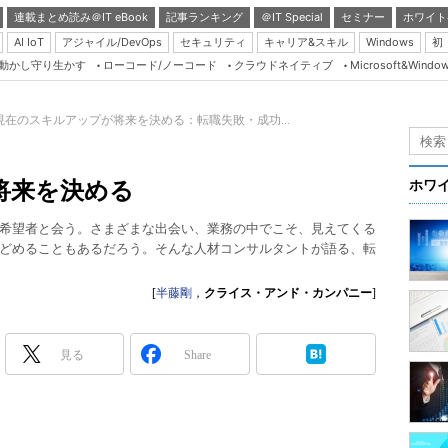
連載まとめ読み＠IT eBook
記事ランキング
＠IT Special
セミナー
ホワイト
AI IoT
アジャイル/DevOps
セキュリティ
キャリア&スキル
Windows
初
り動かし守り生かす
ローコード/ノーコード
クラウドネイティブ
Microsoft&Windo
Server & Storage
HTML5 + UX
現在のスキルアップが将来を決める：転職失敗・成功...
Smart & Social
Coding Edge
将来を決める
ホワ
Java Agile
希望者と会う。さまざまな出会い、業務の中でこそ、見えてくる
Database Expert
どめることもあるだろう。そんな人材コンサルタントが語る、転
Linux ＆ OSS
[
半藤剛
，
クライス・アンド・カンパニー
]
Master of IP Networ
Security & Trust
見る
Share
Test & Tools
Insider.NET
ブログ