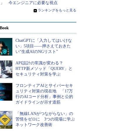
る」 今エンジニアに必要な視点
»
ランキングをもっと見る
Book
ChatGPTに「入力してはいけな
い」5項目――押さえておきた
い“生成AIのNGリスト”
API設計の常識が変わる？
HTTP新メソッド「QUERY」と
セキュリティ対策を学ぶ
フロンティアAIとサイバーセキ
ュリティ対策の現在地 「17万
行のAIコード分析」事例と公的
ガイドラインが示す道筋
「無線LANがつながらない」の
苦情をゼロに 3つの現場に学ぶ
ネットワーク改善術