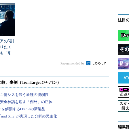
る以上、必ずいろいろなトラブルに直面することが
よって物事に動じずに取り組めるようになります。
注目
な意味でかなりストレスのかかる仕事です。そのた
神的な強さはとても重要な資質であり、経験するこ
アの5割
りたく
ていても、その先のキャリアを目指すうえでベース
も「引
とは？
とができます。ぜひこのようなスキルを身に付けて
Recommended by
だきたいと思います。そうでなければ本当にもった
り組む意識で価値が変わるのです。
把握して取り組むという視点も大切でしょう。城壁
ているのですか？」と問いかけたときの返答で、
造っているのです」という2通りの答えがあるでしょ
編集