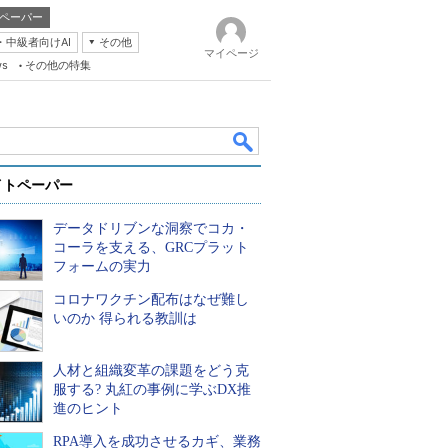
ペーパー
・中級者向けAI
その他
マイページ
ws
その他の特集
イトペーパー
データドリブンな洞察でコカ・
コーラを支える、GRCプラット
フォームの実力
コロナワクチン配布はなぜ難し
k
いのか 得られる教訓は
人材と組織変革の課題をどう克
服する? 丸紅の事例に学ぶDX推
進のヒント
RPA導入を成功させるカギ、業務