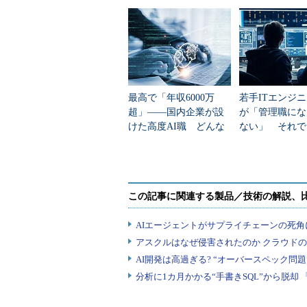
そして胆力。システム構築に携わ
あります。それを乗り越えることに
コンサルティングの仕事はいろいろ
め、タフでなくてはなりません。精
とによって強化されるのです。
最高で「年収6000万
若手ITエンジニ
超」――国内企業が設
が「管理職にな
上述のように、開発業務を主とし
けた高度AI職 どんな
ない」 それで
スキルが求められるの
き受ける条件」
となる大事なスキルを身に付けるこ
か
から、次のステージを目指していた
いない。同じ仕事をしていても、取
考えながら仕事をする
業務全体を理解し、自分の役割を
を造っている人に「あなたは何をし
「壁を造っているのです」「お城を
う。