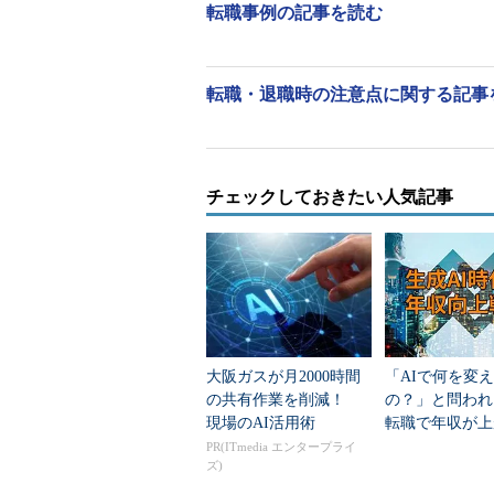
きてきます。スキル、お客さま・社
転職事例の記事を読む
してきたことは役立ちます。
例えばスキルという点では、SEの
転職・退職時の注意点に関する記事
つあると思います。
身に付けておくべき3つのスキ
チェックしておきたい人気記事
1つは論理力。プログラミングを1
す。正確なプログラミングを行うこ
同様です。お客さまの要望をいかに
されます。
次に段取り力。お客さまや協力会
大阪ガスが月2000時間
「AIで何を変
くうえで必要なさまざまな調整から
の共有作業を削減！
の？」と問われ
た、ルーティンな業務も工夫1つで
現場のAI活用術
転職で年収が上
／上がらない人
PR(ITmedia エンタープライ
ていくことで、プロジェクトや業務
ズ)
ます。