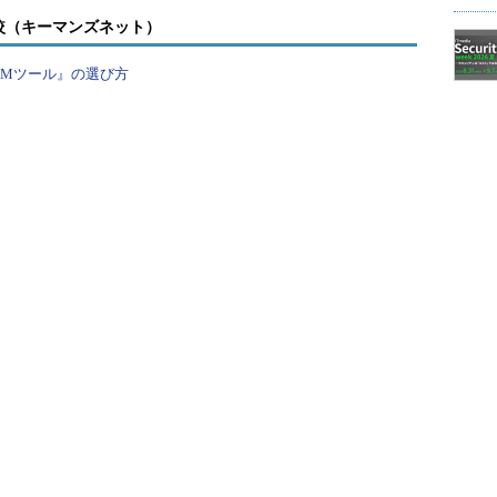
較（キーマンズネット）
とおりに仕事をするのではなく、全体像を理解した
最善を尽くす。そこから、こうするのがより良いの
PMツール』の選び方
といった具体的なイメージや考え方を持って業務に
られた業務に不満を感じて転職するのと、自分自身
し、さらに上のステージを目指して転職するので
のスタートライン、そして今後の可能性も大きく違
うした意識を持って業務に取り組み、多くの武器を
ら、さらに上のキャリアプランにチャレンジしてい
思います。
取り組むことの重要性を述べてきました。次に、自
む段階かどうかを見極めるのには、実績が1つの目安