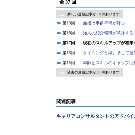
全 37 回
自分の実力では、どうにか変える
ょう。そんなときは転職して環境を
新しい連載記事が 18 件あります
すべきは今後の目標に向けてしっか
19
面接は事前準備が肝心
どうかではないでしょうか。
18
知人の紹介転職が意味する
現在の経験は必ず生きる
17
現在のスキルアップが将来
16
タイミングと縁、そして運
現状に対する不満や将来の目標だ
15
年齢とスキルのギャップは
に取り組み、どのようなスキルを身
過去の連載記事が 14 件あります
企業は面接で、このような点を重
定するのではなく、自分の状況を客
武器（スキル・経験）を身に付ける
関連記事
プログラマ、システムエンジニア（
に話してみたいと思います。
キャリアコンサルタントのアドバイ
コンサルタントを目指すSEの方は