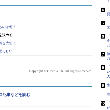
ト
ことができるという次元ではないケースもあるでし
変えるのも1つの大きな選択肢ですが、その前に検討
「
りと考え、いまの環境でやるべきことをやったのか
「
ものは何？
を決める
気を大切に
けでなく、どのような問題意識を持って現在の業務
恐ろしい
に付けてきたのか。
視しています。だからこそ、現在の環境や業務を否
観的に見たうえで業務に取り組み、しっかりとした
Copyright © ITmedia, Inc. All Rights Reserved.
い
ことが大切だと思います。
生
SE）からコンサルタントを目指す方のケースを例
ス記事などを読む
多いと思いますが、その場合、現在の経験が必ず生