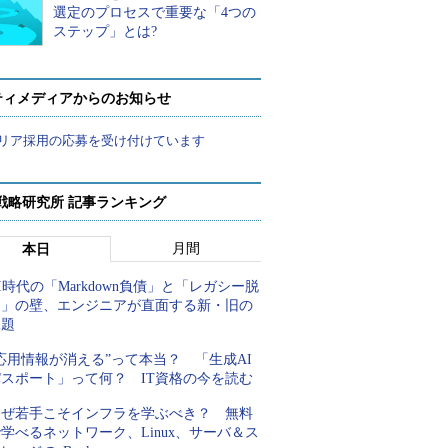
選定のプロセスで重要な「4つの
ステップ」とは?
ティメディアからのお知らせ
リア採用の応募を受け付けています
戦略研究所 記事ランキング
月間
本日
I時代の「Markdown負債」と「レガシー脱
却」の壁、エンジニアが直面する新・旧の
課題
応用情報が消える”って本当？ 「生成AI
パスポート」って何？ IT資格の今を読む
なぜ若手こそインフラを学ぶべき？ 無料
学べるネットワーク、Linux、サーバ＆ス