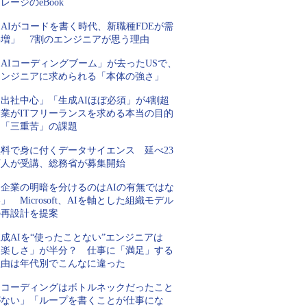
レージのeBook
AIがコードを書く時代、新職種FDEが需
要増」 7割のエンジニアが思う理由
AIコーディングブーム」が去ったUSで、
エンジニアに求められる「本体の強さ」
「出社中心」「生成AIほぼ必須」が4割超
企業がITフリーランスを求める本当の目的
と「三重苦」の課題
無料で身に付くデータサイエンス 延べ23
万人が受講、総務省が募集開始
「企業の明暗を分けるのはAIの有無ではな
」 Microsoft、AIを軸とした組織モデル
の再設計を提案
成AIを“使ったことない”エンジニアは
「楽しさ」が半分？ 仕事に「満足」する
理由は年代別でこんなに違った
「コーディングはボトルネックだったこと
がない」「ループを書くことが仕事にな