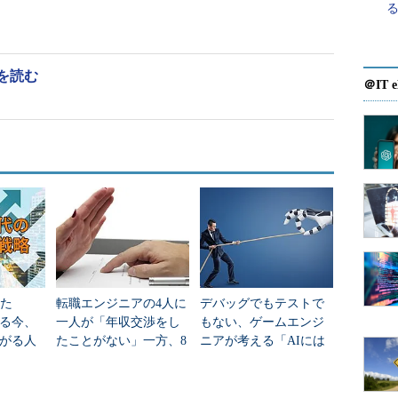
内をはじめとした人間関係など、どの場面でも経験
間にしっかり身に付けておくべきスキルは、大きく3
を読む
＠IT e
ル
つ間違えれば、システムが動かないことがありま
とは、論理的思考力がなくてはできません。設計も
システムに落とし込むか。ロジカルな考え方が要求
社との折衝などによって、プロジェクトを進めてい
えた
転職エンジニアの4人に
デバッグでもテストで
、物事を効率的に進めていく力が身に付きます。ま
る今、
一人が「年収交渉をし
もない、ゲームエンジ
改善できることがあります。常に考えながら仕事をし
がる人
たことがない」一方、8
ニアが考える「AIには
割が「交渉したい」
奪われない役割」は？
をスムーズに進めていく仕切りができるようになり
なぜなのか