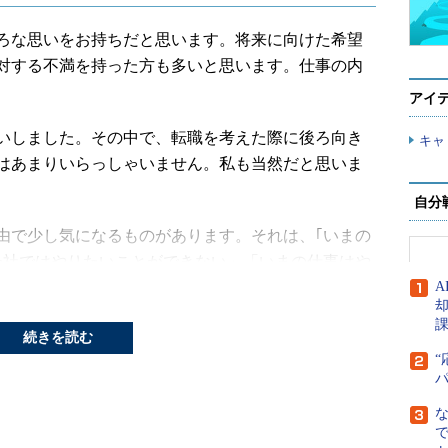
ろな思いをお持ちだと思います。将来に向けた希望
対する不満を持った方も多いと思います。仕事の内
アイ
いしました。その中で、転職を考えた際に後ろ向き
キャ
はあまりいらっしゃいません。私も当然だと思いま
自分
で少し気になるものがあります。それは、｢いまの
会社ではやりたいことができない」「いまの仕事はや
す。入社早々に、現職の会社や仕事に見切りをつけ
A
続きを読む
る際に、いまの環境ではできないこともあると思い
“
て、上流工程からかかわっていきたいが、会社が2次
る機会がないなどです。
で