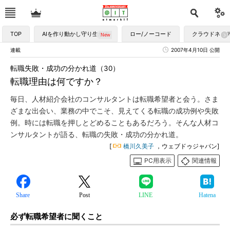
TOP
AIを作り動かし守り生かす
ロー/ノーコード
クラウドネイ
連載
2007年4月10日 公開
転職失敗・成功の分かれ道（30）
転職理由は何ですか？
毎日、人材紹介会社のコンサルタントは転職希望者と会う。さま
ざまな出会い、業務の中でこそ、見えてくる転職の成功例や失敗
例。時には転職を押しとどめることもあるだろう。そんな人材コ
ンサルタントが語る、転職の失敗・成功の分かれ道。
[
橋川久美子
，ウェブドゥジャパン]
PC用表示
関連情報
Share
Post
LINE
Hatena
必ず転職希望者に聞くこと