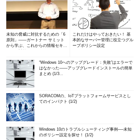
未知の脅威に対抗するための「6
これだけはやっておきたい！ 基
原則」――ガートナー サミット
本的なサーバー管理に役立つグル
から学ぶ、これからの情報セキュ
ープポリシー設定
リティ対策
“Windows 10へのアップグレード：失敗”はエラーで
はなかった――アップグレードインストールの簡単
まとめ (1/3...
SORACOMの、IoTプラットフォームサービスとし
てのインパクト (1/2)
Windows 10のトラブルシューティング事例──未知
のポリシー設定を探せ！ (1/2)