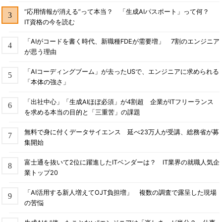
“応用情報が消える”って本当？ 「生成AIパスポート」って何？
IT資格の今を読む
「AIがコードを書く時代、新職種FDEが需要増」 7割のエンジニア
が思う理由
「AIコーディングブーム」が去ったUSで、エンジニアに求められる
「本体の強さ」
「出社中心」「生成AIほぼ必須」が4割超 企業がITフリーランス
を求める本当の目的と「三重苦」の課題
無料で身に付くデータサイエンス 延べ23万人が受講、総務省が募
集開始
富士通を抜いて2位に躍進したITベンダーは？ IT業界の就職人気企
業トップ20
「AI活用する新人増えてOJT負担増」 複数の調査で露呈した現場
の苦悩