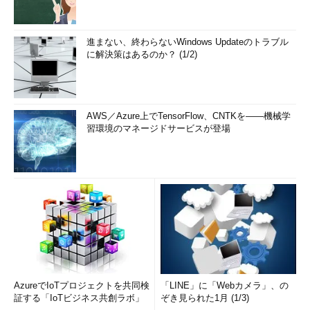
進まない、終わらないWindows Updateのトラブル
に解決策はあるのか？ (1/2)
AWS／Azure上でTensorFlow、CNTKを――機械学
習環境のマネージドサービスが登場
AzureでIoTプロジェクトを共同検
「LINE」に「Webカメラ」、の
証する「IoTビジネス共創ラボ」
ぞき見られた1月 (1/3)