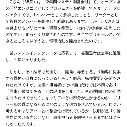
Cさん（35歳）は、12年間システム開発会社にて、オープン系
の開発エンジニアとしてプロジェクトを経験してきました。プロ
ジェクトでは、1メンバーとして参加したことも、リーダーとし
て複数のメンバーを統率した経験もあります。しかし、Cさんは
開発よりもプリセールス職種を希望し、社内で異動願いを出した
のですが、まったく無視されたのです。そこでプリセールスがで
きるところを探そうと、転職活動を開始されたのです。
某システムインテグレータに応募して、書類選考は無事に通過
し、面接に至りました。
しかし、その結果は見送りに。開発に専念するより顧客に提案
する職務が自身に合っていると考えた結果、職種変更の決断をさ
れたわけですが、面接の担当者はその理由だけでは不満であり、
「理由が希薄である」との評価をしました。その理由自体の正否
を問うわけではなく、キャリアのどの部分が生かせるのか、プリ
セールス職になるためにどのような努力をされているか、自身が
考えるキャリアパスとの整合性は取れているか、説明が足りず論
理性に欠ける内容となり、面接担当者を納得させるまでには至ら
なかったのです。