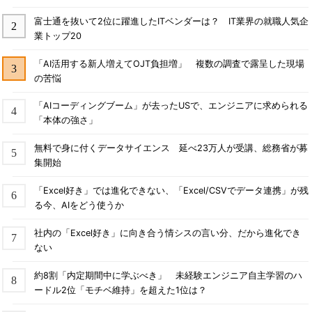
富士通を抜いて2位に躍進したITベンダーは？ IT業界の就職人気企
業トップ20
「AI活用する新人増えてOJT負担増」 複数の調査で露呈した現場
の苦悩
「AIコーディングブーム」が去ったUSで、エンジニアに求められる
「本体の強さ」
無料で身に付くデータサイエンス 延べ23万人が受講、総務省が募
集開始
「Excel好き」では進化できない、「Excel/CSVでデータ連携」が残
る今、AIをどう使うか
社内の「Excel好き」に向き合う情シスの言い分、だから進化でき
ない
約8割「内定期間中に学ぶべき」 未経験エンジニア自主学習のハ
ードル2位「モチベ維持」を超えた1位は？