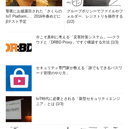
聖夜にお披露目された「さくらの
グループポリシーでファイルやフ
IoT Platform」、2016年春めどに
ォルダー、レジストリを操作する
βテスト予定
(1/2)
今こそ真剣に考える「災害対策システム」──クラ
ウドと「DRBD Proxy」ですぐ構築する方法 (1/3)
セキュリティ専門家が教える「誰でもできるパスワ
ード管理のやり方」
IoT時代に必要とされる「新型セキュリティエンジ
ニア」とは (1/3)