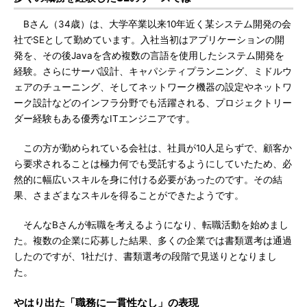
Bさん（34歳）は、大学卒業以来10年近く某システム開発の会
社でSEとして勤めています。入社当初はアプリケーションの開
発を、その後Javaを含め複数の言語を使用したシステム開発を
経験。さらにサーバ設計、キャパシティプランニング、ミドルウ
ェアのチューニング、そしてネットワーク機器の設定やネットワ
ーク設計などのインフラ分野でも活躍される、プロジェクトリー
ダー経験もある優秀なITエンジニアです。
この方が勤められている会社は、社員が10人足らずで、顧客か
ら要求されることは極力何でも受託するようにしていたため、必
然的に幅広いスキルを身に付ける必要があったのです。その結
果、さまざまなスキルを得ることができたようです。
そんなBさんが転職を考えるようになり、転職活動を始めまし
た。複数の企業に応募した結果、多くの企業では書類選考は通過
したのですが、1社だけ、書類選考の段階で見送りとなりまし
た。
やはり出た「職務に一貫性なし」の表現