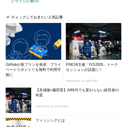
とサイロの解消
チェックしておきたい人気記事
GitHubが新プランを発表、プライ
FINCHI主催「IVS2026」トーク
ベートリポジトリを無料で利用可
セッションが話題に！
能に
PR(FINCHI on GOETHE)
【見城徹×藤田晋】AI時代でも変わらない経営者の
本質
PR(FINCHI on GOETHE)
フィッシングとは