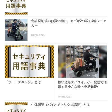
免許返納後のお買い物に。カゴが2つ載る4輪シニア
カー
PR(BLAZE)
「ポートスキャン」とは
狭い道もスイスイ。小口配送で活
躍する小さな軽トラ感覚EV
PR(BLAZE)
生体認証（バイオメトリクス認証）とは