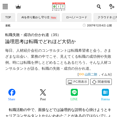
TOP
AIを作り動かし守り生かす
ロー/ノーコード
クラウドネイ
連載
2007年12月4日 公開
転職失敗・成功の分かれ道（35）
論理思考は転職でどれほど大切か
毎日、人材紹介会社のコンサルタントは転職希望者と会う。さま
ざまな出会い、業務の中でこそ、見えてくる転職の成功例や失敗
例。時には転職を押しとどめることもあるだろう。そんな人材コ
ンサルタントが語る、転職の失敗・成功の分かれ道。
[
山田二朗
，イムカ]
PC用表示
関連情報
Share
Post
LINE
Hatena
転職活動の中で、面接などでは論理的な説明を心掛けようとキ
ャリアコンサルタントからいわれたことがあるのではないでしょ