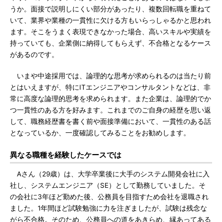
うか。面接で説明しにくい部分があったり、複数回転職を重ねて
いて、業界や業種の一貫性に欠ける方もいらっしゃるかと思われ
ます。そこをうまく表現できなかった場合、高いスキルや実績を
持っていても、企業側に納得してもらえず、不合格となるケース
があるのです。
いまや中途採用では、論理的な思考が求められるのは当たり前
とはいえますが、特にITエンジニアやコンサルタントなどは、非
常に高度な論理的思考を求められます。また企業は、論理的でか
つ一貫性のある方を好みます。これまでのご自身の経歴を思い返
して、職務経歴書を書く前や面接準備において、一貫性のある話
となっているか、一度確認してみることをお勧めします。
異なる職種を経験したケースでは
Aさん（29歳）は、大学卒業後に大手のシステム開発会社に入
社し、システムエンジニア（SE）として勤務していました。そ
の会社に3年ほど勤めた後、公務員を目指すため会社を退職され
ました。1年間ほど試験勉強に力を注ぎましたが、試験は残念な
がら不合格。そのため、公務員への道をあきらめ、縁あってある