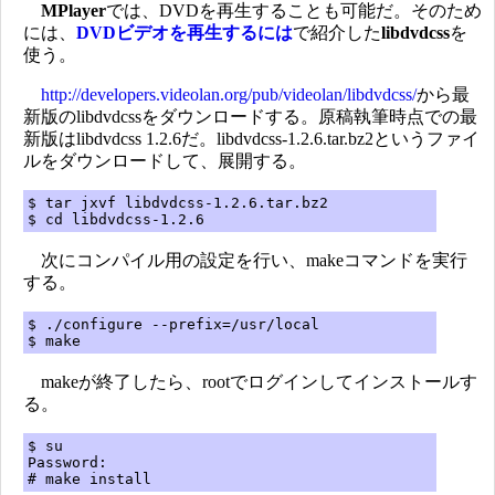
MPlayer
では、DVDを再生することも可能だ。そのため
には、
DVDビデオを再生するには
で紹介した
libdvdcss
を
使う。
http://developers.videolan.org/pub/videolan/libdvdcss/
から最
新版のlibdvdcssをダウンロードする。原稿執筆時点での最
新版はlibdvdcss 1.2.6だ。libdvdcss-1.2.6.tar.bz2というファイ
ルをダウンロードして、展開する。
$ tar jxvf libdvdcss-1.2.6.tar.bz2
$ cd libdvdcss-1.2.6
次にコンパイル用の設定を行い、makeコマンドを実行
する。
$ ./configure --prefix=/usr/local
$ make
makeが終了したら、rootでログインしてインストールす
る。
$ su
Password:
# make install