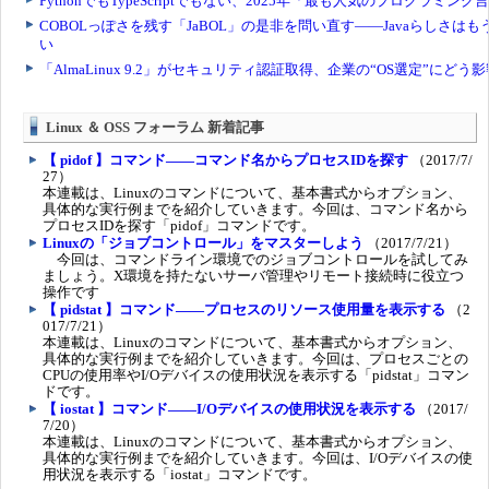
Linux ＆ OSS フォーラム 新着記事
【 pidof 】コマンド――コマンド名からプロセスIDを探す
（2017/7/
27）
本連載は、Linuxのコマンドについて、基本書式からオプション、
具体的な実行例までを紹介していきます。今回は、コマンド名から
プロセスIDを探す「pidof」コマンドです。
Linuxの「ジョブコントロール」をマスターしよう
（2017/7/21）
今回は、コマンドライン環境でのジョブコントロールを試してみ
ましょう。X環境を持たないサーバ管理やリモート接続時に役立つ
操作です
【 pidstat 】コマンド――プロセスのリソース使用量を表示する
（2
017/7/21）
本連載は、Linuxのコマンドについて、基本書式からオプション、
具体的な実行例までを紹介していきます。今回は、プロセスごとの
CPUの使用率やI/Oデバイスの使用状況を表示する「pidstat」コマン
ドです。
【 iostat 】コマンド――I/Oデバイスの使用状況を表示する
（2017/
7/20）
本連載は、Linuxのコマンドについて、基本書式からオプション、
具体的な実行例までを紹介していきます。今回は、I/Oデバイスの使
用状況を表示する「iostat」コマンドです。