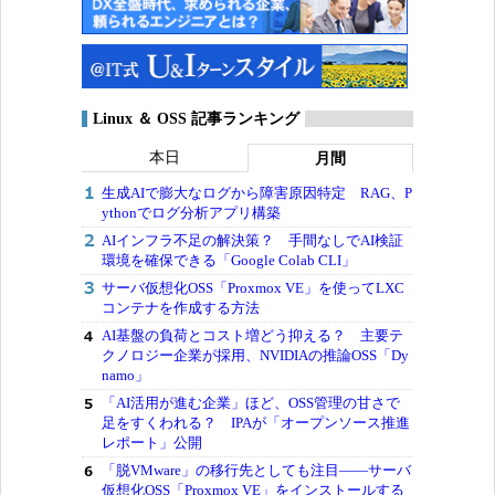
Linux ＆ OSS 記事ランキング
本日
月間
生成AIで膨大なログから障害原因特定 RAG、P
ythonでログ分析アプリ構築
AIインフラ不足の解決策？ 手間なしでAI検証
環境を確保できる「Google Colab CLI」
サーバ仮想化OSS「Proxmox VE」を使ってLXC
コンテナを作成する方法
AI基盤の負荷とコスト増どう抑える？ 主要テ
クノロジー企業が採用、NVIDIAの推論OSS「Dy
namo」
「AI活用が進む企業」ほど、OSS管理の甘さで
足をすくわれる？ IPAが「オープンソース推進
レポート」公開
「脱VMware」の移行先としても注目――サーバ
仮想化OSS「Proxmox VE」をインストールする