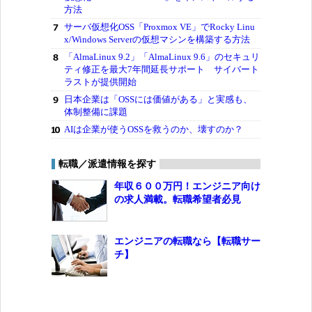
方法
サーバ仮想化OSS「Proxmox VE」でRocky Linu
x/Windows Serverの仮想マシンを構築する方法
「AlmaLinux 9.2」「AlmaLinux 9.6」のセキュリ
ティ修正を最大7年間延長サポート サイバート
ラストが提供開始
日本企業は「OSSには価値がある」と実感も、
体制整備に課題
AIは企業が使うOSSを救うのか、壊すのか？
転職／派遣情報を探す
年収６００万円！エンジニア向け
の求人満載。転職希望者必見
エンジニアの転職なら【転職サー
チ】