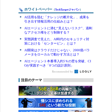
ホワイトペーパー
（
TechTargetジャパン
）
AI活用を阻む「ナレッジの断片化」、成果を
引き出す情報活用の仕組みとは？
AIエージェントに潜む“見えないリスク”、過剰
なアクセス権をどう制御する？
実態調査で見えた、AI時代のセキュリティ対
策における「センターピン」とは？
AI開発はクラウドだけじゃない、2000億パラ
メータをローカルで動かす方法とは？
AIエージェント本番導入約5％の壁を突破、CI
Oが実践すべき「8つの設計原則」
Recommended by
注目のテーマ