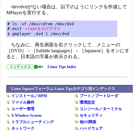
/dev/dvdがない場合は、以下のようにリンクを作成して
MPlayerを実行する。
# ln -sf /dev/cdrom /dev/dvd
# exit
←rootをログアウト
$ gmplayer -dvd 1 /dev/dvd
ちなみに、再生画面を右クリックして、メニューの
［DVD］－［Subtitle languages］－［Japanese］をオンにす
ると、日本語の字幕が表示される。
Linux Tips Index
Linux Squareフォーラム Linux Tipsカテゴリ別インデックス
インストール／RPM
ブート／ブートローダ
ファイル操作
環境設定
ユーザー管理
コンソール／ターミナル
X Window System
セキュリティ
トラブルシューティング
他OS関係
ネットワーク
ハードウェア