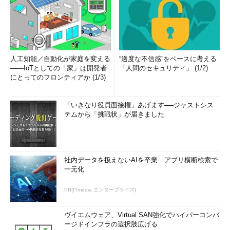
人工知能／自動化が家庭を変える
“適度な不信感”をベースに考える
――IoTとしての「家」は開発者
「人間のセキュリティ」 (1/2)
にとってのフロンティアか (1/3)
「いきなり役員面接権」あげます──ジャストシス
テムから「挑戦状」が届きました
社内データを扱えないAIを卒業 アプリ横断検索で
一元化
PR(ITmedia エンタープライズ)
ヴイエムウェア、Virtual SAN強化でハイパーコンバ
ージドインフラの選択肢広げる