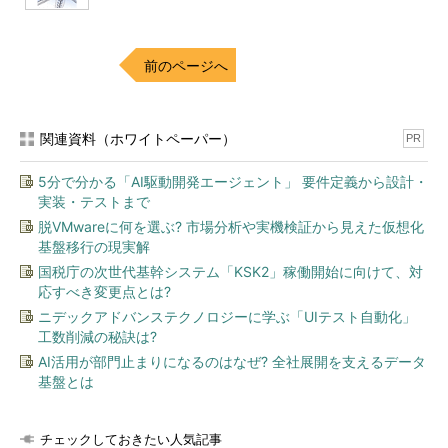
前のページへ
関連資料（ホワイトペーパー）
PR
5分で分かる「AI駆動開発エージェント」 要件定義から設計・
実装・テストまで
脱VMwareに何を選ぶ? 市場分析や実機検証から見えた仮想化
基盤移行の現実解
国税庁の次世代基幹システム「KSK2」稼働開始に向けて、対
応すべき変更点とは?
ニデックアドバンステクノロジーに学ぶ「UIテスト自動化」
工数削減の秘訣は?
AI活用が部門止まりになるのはなぜ? 全社展開を支えるデータ
基盤とは
チェックしておきたい人気記事