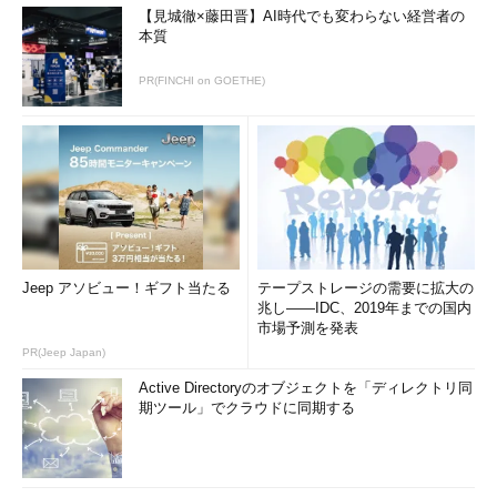
【見城徹×藤田晋】AI時代でも変わらない経営者の
本質
PR(FINCHI on GOETHE)
Jeep アソビュー！ギフト当たる
テープストレージの需要に拡大の
兆し――IDC、2019年までの国内
市場予測を発表
PR(Jeep Japan)
Active Directoryのオブジェクトを「ディレクトリ同
期ツール」でクラウドに同期する