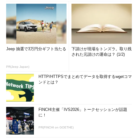
Jeep 抽選で3万円分ギフト当たる
下請けが現場をトンズラ。取り残
された元請けの運命は？ (1/2)
PR(Jeep Japan)
HTTP/HTTPSでまとめてデータを取得するwgetコマ
ンドとは？
FINCHI主催「IVS2026」トークセッションが話題
に！
PR(FINCHI on GOETHE)