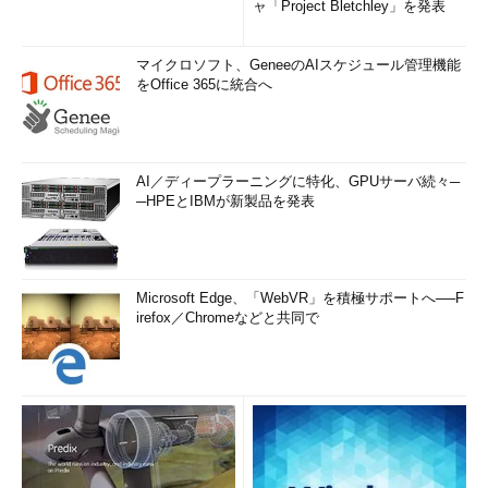
ャ「Project Bletchley」を発表
マイクロソフト、GeneeのAIスケジュール管理機能
をOffice 365に統合へ
AI／ディープラーニングに特化、GPUサーバ続々─
─HPEとIBMが新製品を発表
Microsoft Edge、「WebVR」を積極サポートへ──F
irefox／Chromeなどと共同で