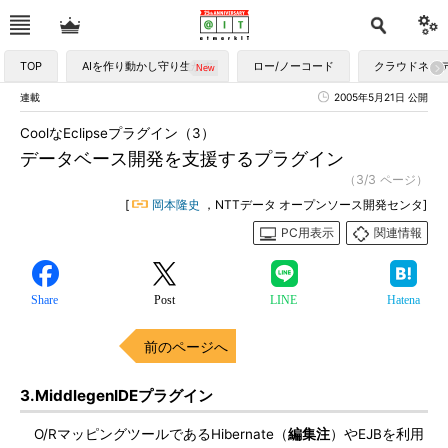
TOP
AIを作り動かし守り生かす
ロー/ノーコード
クラウドネイ
連載
2005年5月21日 公開
CoolなEclipseプラグイン（3）
データベース開発を支援するプラグイン
（3/3 ページ）
[
岡本隆史
，NTTデータ オープンソース開発センタ]
PC用表示
関連情報
Share
Post
LINE
Hatena
前のページへ
3.MiddlegenIDEプラグイン
O/RマッピングツールであるHibernate（
編集注
）やEJBを利用