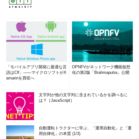
「モバイルアプリ開発に最適な言
OPNFVがネットワーク機能仮想
語はC#」――マイクロソフトがX
化の第2版「Brahmaputra」公開
amarinを買収へ
文字列が他の文字列に含まれているかを調べるに
は？［JavaScript］
自動運転トラクターに学ぶ、「運用自動化」と「運
用自律化」の本質 (1/3)