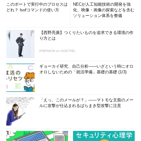
このポートで実行中のプロセスは
NECが人工知能技術の開発を強
どれ？ lsofコマンドの使い方
化、映像・画像の探索などを含む
ソリューション体系を整備
【西野亮廣】つくりたいものを追求できる環境の作
り方とは
PR(FINCHI on GOETHE)
ギョーカイ研究、自己分析――いざという時にオロ
オロしないための「就活準備」基礎の基礎 (1/3)
「えっ、このメールが？」――マトモな文面のメー
ルに攻撃が仕込まれるばらまき型攻撃に注意