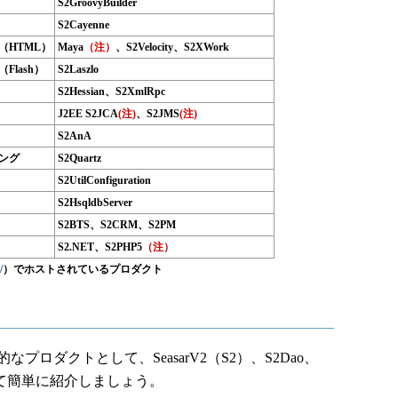
S2GroovyBuilder
S2Cayenne
（HTML）
Maya
（注）
、S2Velocity、S2XWork
lash）
S2Laszlo
S2Hessian、S2XmlRpc
J2EE S2JCA
(注)
、S2JMS
(注)
S2AnA
ング
S2Quartz
S2UtilConfiguration
S2HsqldbServer
S2BTS、S2CRM、S2PM
S2.NET、S2PHP5
（注）
/
）でホストされているプロダクト
なプロダクトとして、SeasarV2（S2）、S2Dao、
SFについて簡単に紹介しましょう。