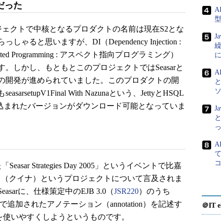
だった
A
ロジェクトで中核となるプロダクトの名前は現在S2とな
J
思いますが、DI（Dependency Injection :
nted Programming : アスペクト指向プログラミング）
。しかし、もともとこのプロジェクトではSeasarと
A
の開発が進められていました。このプロダクトの開
tupV1Final With Nazunaという、JettyとHSQL
DB）が組み込まれたバージョンがダウンロード可能となっていま
J
と
A
て
sar Strategies Day 2005」というイベントで比嘉
a」（クイナ）というプロジェクトについて言及されま
arに、仕様策定中のEJB 3.0（
JSR220
）のうち
SE5で追加されたアノテーション（annotation）を記述す
＠IT e
能を使いやすくしようというものです。