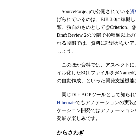
SourceForge.jpで公開されている
資
げられているのは、EJB 3.0に準拠してい
類、独自のものとして@Criterion、@Cr
Draft Review 2の段階で40種
れる段階では、資料に記述がないア
しょう。
このほか資料では、アスペクトによる
イル化したSQLファイルを@NamedQu
の自動作成、といった開発支援機能
同じDI＋AOPツールとして知られ
Hibernate
でもアノテーションの実装
ケーション開発ではアノテーション
発展が楽しみです。
からさわぎ