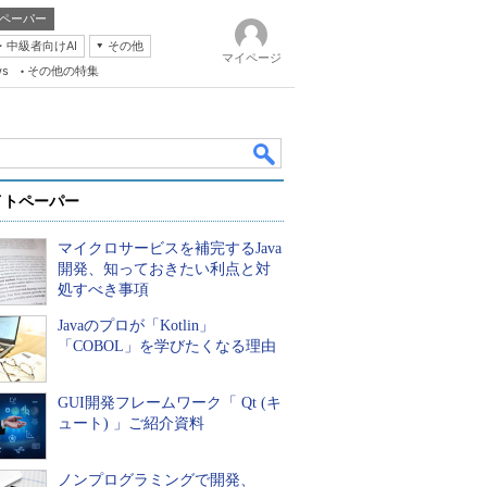
ペーパー
・中級者向けAI
その他
マイページ
ws
その他の特集
イトペーパー
マイクロサービスを補完するJava
開発、知っておきたい利点と対
処すべき事項
Javaのプロが「Kotlin」
k
「COBOL」を学びたくなる理由
GUI開発フレームワーク「 Qt (キ
ュート) 」ご紹介資料
ノンプログラミングで開発、