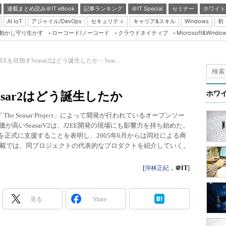
連載まとめ読み＠IT eBook
記事ランキング
＠IT Special
セミナー
ホワイト
AI IoT
アジャイル/DevOps
セキュリティ
キャリア&スキル
Windows
初
り動かし守り生かす
ローコード/ノーコード
クラウドネイティブ
Microsoft&Windo
Server & Storage
HTML5 + UX
EEを目指すSeasar2はどう誕生したか：Seas...
Smart & Social
Coding Edge
asar2はどう誕生したか
ホワ
Java Agile
he Seasar Project」によって開発が行われているオープンソー
Database Expert
が高いSeasarV2は、J2EE開発の現場にも影響力を持ち始めた。
Linux ＆ OSS
jectを正式に支援することを表明し、2005年6月からは同社による商
載では、同プロジェクトの代表的なプロダクトを紹介していく。
Master of IP Networ
[
沖林正紀
，
＠IT
]
Security & Trust
Test & Tools
見る
Share
Insider.NET
ブログ