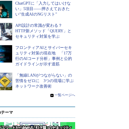
ChatGPTに「入力してはいけな
い」5項目――押さえておきた
い“生成AIのNGリスト”
API設計の常識が変わる？
HTTP新メソッド「QUERY」と
セキュリティ対策を学ぶ
フロンティアAIとサイバーセキ
ュリティ対策の現在地 「17万
行のAIコード分析」事例と公的
ガイドラインが示す道筋
「無線LANがつながらない」の
苦情をゼロに 3つの現場に学ぶ
ネットワーク改善術
»
一覧ページへ
のテーマ