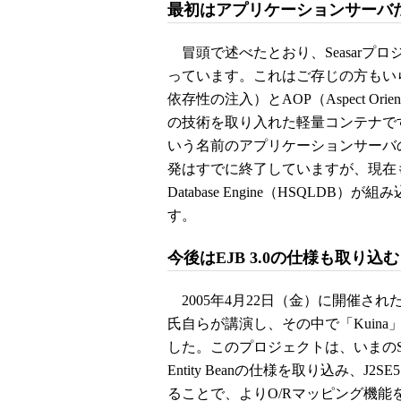
最初はアプリケーションサーバ
冒頭で述べたとおり、Seasarプ
っています。これはご存じの方もいらっしゃると
依存性の注入）とAOP（Aspect Orie
の技術を取り入れた軽量コンテナです
いう名前のアプリケーションサーバ
発はすでに終了していますが、現在もseasarse
Database Engine（HSQL
す。
今後はEJB 3.0の仕様も取り込む
2005年4月22日（金）に開催された「Sea
氏自らが講演し、その中で「Kuin
した。このプロジェクトは、いまのSeas
Entity Beanの仕様を取り込み、J2
ることで、よりO/Rマッピング機