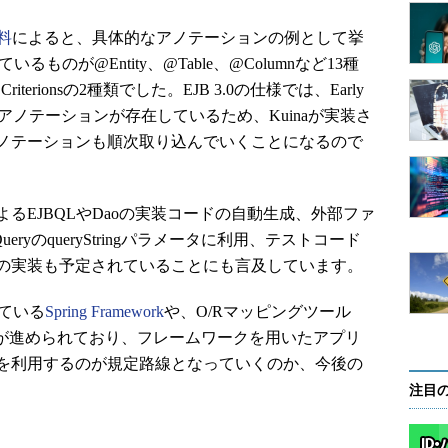
料
によると、具体的なアノテーションの例として挙
るものが@Entity、@Table、@Columnなど13種
iterionsの2種類でした。EJB 3.0の仕様では、Early
類以上のアノテーションが存在しているため、Kuinaが実装さ
ノテーションも順次取り込んでいくことになるので
EJBQLやDaoの実装コードの自動生成、外部ファ
eryのqueryStringパラメータに利用、テストコード
の実装も予定されていることにも言及しています。
ている
Spring Framework
や、O/Rマッピングツール
が進められており、フレームワークを用いたアプリ
を利用するのが規定路線となっていくのか、今後の
注目