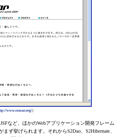
tp://www.seasar.org/
）
S2JSFなど、ほかのWebアプリケーション開発フレーム
挙げられます。それからS2Dao、S2Hibernate、