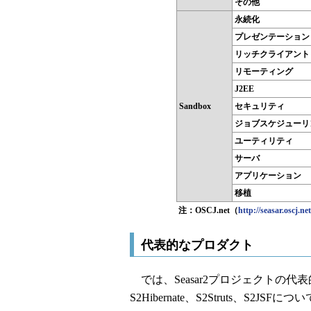
その他
永続化
プレゼンテーション
リッチクライアント（F
リモーティング
J2EE
Sandbox
セキュリティ
ジョブスケジューリ
ユーティリティ
サーバ
アプリケーション
移植
注：OSCJ.net（
http://seasar.oscj.net
代表的なプロダクト
では、Seasar2プロジェクトの代表的
S2Hibernate、S2Struts、S2J