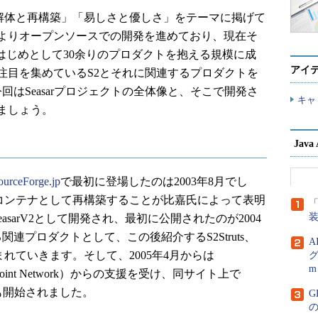
Eの解体と再構築」「易しさと優しさ」をテーマに掲げて
よりオープンソースでの開発を進めており、現在そ
2）をはじめとして30余りのプロダクトを抱える規模に成
アイ
注目を集めているS2とそれに関連するプロダクトを
回はSeasarプロジェクトの全体像と、そこで開発さ
キャ
ましょう。
Jav
ourceForge.jp
で最初に登場したのは2003年8月でし
の軽量コンテナとして再構築することが比嘉氏によって表明
「
easarV2として開発され、最初に公開されたのが2004
連プロダクトとして、この後紹介するS2Struts、
A
々と生まれていきます。そして、2005年4月からは
グ
m
ration Joint Network）からの支援を受け、同サイト上で
グも開始されました。
G