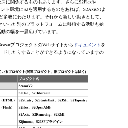
クセスに関係するものもあります。さらにS2Flexや
アント環境にS2を適用するものもあれば、S2Axisのよ
など多岐にわたります。それから新しい動きとして、
kやPHPといった別のプラットフォームに移植する活動も始
の活動の幅を一層広げています。
sarプロジェクトのWebサイトから
ドキュメント
を
ードしたりすることができるようになっていますの
されているプロダクト(関連プロダクト、旧プロダクトは除く)
プロダクト名
SeasarV2
S2Dao、S2Hibernate
（HTML）
S2Struts、S2StrutsUnit、S2JSF、S2Tapestry
lash）
S2Flex、S2OpenAMF
S2Axis、S2Remoting、S2RMI
Kijimuna、S2JSFプラグイン