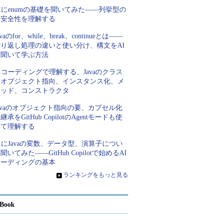
Iにenumの基礎を聞いてみた――列挙型の
型安全性を理解する
avaのfor、while、break、continueとは――
繰り返し処理の違いと使い分け、構文をAI
に聞いて学ぶ方法
Iコーディングで理解する、Javaのクラス
とオブジェクト指向、インスタンス化、メ
ソッド、コンストラクタ
avaのオブジェクト指向の要、カプセル化
継承をGitHub CopilotのAgentモードも使
って理解する
IにJavaの変数、データ型、演算子につい
聞いてみた――GitHub Copilotで始めるAI
コーディングの基本
»
ランキングをもっと見る
Book