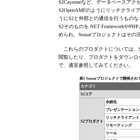
S2Cayenneなど、データベースア
S2OpenAMFのようにリッチクライ
うにS2と外部との通信を行うもの
S2そのものを.NET Framewor
められ、Seasarプロジェクトはそ
これらのプロダクトについては、Sea
閲覧したり、プロダクトをダウンロ
で、適宜参照してみてください。
表1 Seasarプロジェクトで開発
カテゴリ
S2コア
永続化
プレゼンテーション
リッチクライアント（F
S2プロダクト
リモーティング
ツール