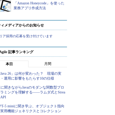
「Amazon Honeycode」を使った
業務アプリ作成方法
ティメディアからのお知らせ
リア採用の応募を受け付けています
a Agile 記事ランキング
月間
本日
Java 26」は何が変わった？ 現場の実
装・運用に影響をもたらす10の仕様
Iに聞きながらJavaのモダンな関数型プロ
ラミングを理解する――ラムダ式とStrea
 API
PT-5 miniに聞き学ぶ、オブジェクト指向
の実用機能ジェネリクスとコレクション