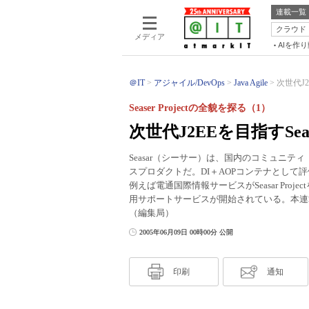
連載一覧
クラウド
メディア
AIを作
＠IT
アジャイル/DevOps
Java Agile
次世代J2
Seaser Projectの全貌を探る（1）
次世代J2EEを目指すSe
Seasar（シーサー）は、国内のコミュニティ「T
スプロダクトだ。DI＋AOPコンテナとして評価
例えば電通国際情報サービスがSeasar Pro
用サポートサービスが開始されている。本連
（編集局）
2005年06月09日 00時00分 公開
印刷
通知