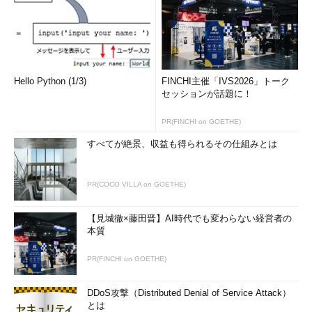
Hello Python (1/3)
FINCHI主催「IVS2026」トーク
セッションが話題に！
PR(FINCHI on GOETHE)
すべてが絶景、収益も得られるその仕組みとは
PR(COCO VILLA on GOETHE)
【見城徹×藤田晋】AI時代でも変わらない経営者の
本質
PR(FINCHI on GOETHE)
DDoS攻撃（Distributed Denial of Service Attack）
とは