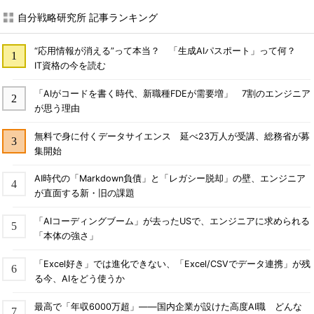
自分戦略研究所 記事ランキング
“応用情報が消える”って本当？ 「生成AIパスポート」って何？
IT資格の今を読む
「AIがコードを書く時代、新職種FDEが需要増」 7割のエンジニア
が思う理由
無料で身に付くデータサイエンス 延べ23万人が受講、総務省が募
集開始
AI時代の「Markdown負債」と「レガシー脱却」の壁、エンジニア
が直面する新・旧の課題
「AIコーディングブーム」が去ったUSで、エンジニアに求められる
「本体の強さ」
「Excel好き」では進化できない、「Excel/CSVでデータ連携」が残
る今、AIをどう使うか
最高で「年収6000万超」――国内企業が設けた高度AI職 どんな