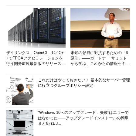
ザイリンクス、OpenCL、C／C+
未知の脅威に対抗するための「6
+でFPGAアクセラレーションを
原則」――ガートナー サミット
行う開発環境最新版のリリースを
から学ぶ、これからの情報セキュ
発表
リティ対策
これだけはやっておきたい！ 基本的なサーバー管理
に役立つグループポリシー設定
“Windows 10へのアップグレード：失敗”はエラーで
はなかった――アップグレードインストールの簡単
まとめ (1/3...