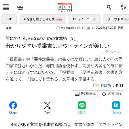
TOP
AIを作り動かし守り生かす
ロー/ノーコード
クラウドネイ
2022年5月23日 更新
連載
2009年10月13日 公開
誰にでも分かるSEのための文章術（3）
分かりやすい提案書はアウトラインが美しい
（1/2 ページ）
「提案書」や「要件定義書」は書くのが難しい。読む人がITの専
門家ではないからだ。専門用語を使わず、高度な内容を的確に伝
えるにはどうすればいいか。「提案書」「要件定義書」の書き方
を通じて、「誰にでも伝わる」文章術を伝授する。
[
谷口功
，＠IT]
PC用表示
関連情報
Share
Post
LINE
Hatena
分量がある文書を作成する際には、文書全体の「アウトライン