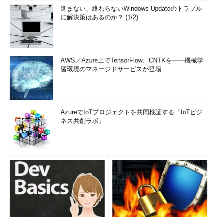
進まない、終わらないWindows Updateのトラブル
に解決策はあるのか？ (1/2)
AWS／Azure上でTensorFlow、CNTKを――機械学
習環境のマネージドサービスが登場
AzureでIoTプロジェクトを共同検証する「IoTビジ
ネス共創ラボ」