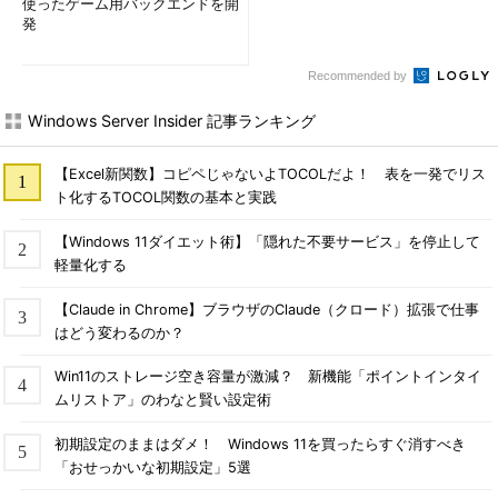
使ったゲーム用バックエンドを開
（1）
この「From」（差出人）の欄をクリックすると、選
発
択可能な差出人の一覧がこの下に現れる。
（2）
追加した差出人をタップすると、デフォルトの差出
人と置き換えられる。
Recommended by
Windows Server Insider 記事ランキング
【Excel新関数】コピペじゃないよTOCOLだよ！ 表を一発でリス
ト化するTOCOL関数の基本と実践
【Windows 11ダイエット術】「隠れた不要サービス」を停止して
軽量化する
【Claude in Chrome】ブラウザのClaude（クロード）拡張で仕事
はどう変わるのか？
Win11のストレージ空き容量が激減？ 新機能「ポイントインタイ
ムリストア」のわなと賢い設定術
メール起稿時に差出人を指定する（iOS
版Gmailアプリの場合）
初期設定のままはダメ！ Windows 11を買ったらすぐ消すべき
これはiOS版Gmailアプリのメール新規
「おせっかいな初期設定」5選
作成時の例。
（1）
この「From」（差出人）の欄を