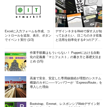
指定した差出人のメールアドレス宛てに届いた確認メールか
ら、確認コードをメモする
上記のようにウィザードを進めると、指定した差出人宛てに
このような新着メールが届くはずだ。
（1）
指定した差出人のメールアドレスであることを確認
する。
（2）
ウィザードを起動する前にログインしたGmailのア
Excelに入力フォームを作成、コ
デザインネタをWebで探す人が知
カウント（メールアドレス）であることを確認する。
ントロールを追加、表示、ボタン
っておきたい、日ごろのネタ収集
（3）
この確認コードをメモする（ウィザードの最後の画
でイベント実行 (1/3)
と活用を効率化する4つのアプリ
面で入力する）。
(1/3)
作業手順書はもういらない！ Puppetにおける自動
化の定義書「マニフェスト」の書き方と基礎文法ま
再びウィザードに戻って確認コードを記入し、［確認］ボタン
とめ (1/5)
をクリックする。
高速で安全、安定した専用線接続が理想のシステム
構築のカギに――マンパワーが「ExpressRoute」を
導入した理由
Bootstrap、Emmet、レスポンシブWebデザイン対