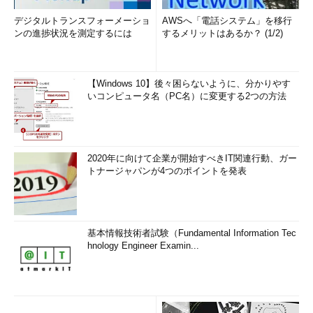
アドレス宛てに次のような確認のためのメールが届くはずだ。こ
れは、誤って別のメールアドレスを追加したり、他人のメールア
デジタルトランスフォーメーショ
AWSへ「電話システム」を移行
ンの進捗状況を測定するには
するメリットはあるか？ (1/2)
ドレスを勝手に差出人として追加したり、といったことを防ぐた
めに設けられている（従って身に覚えがないのに、このようなメ
ールが届いたら、
承認してはいけない
）。
【Windows 10】後々困らないように、分かりやす
いコンピュータ名（PC名）に変更する2つの方法
ここでは、本文に記載されている「確認コード」（10進数列）
をメモしておく。
2020年に向けて企業が開始すべきIT関連行動、ガー
トナージャパンが4つのポイントを発表
基本情報技術者試験（Fundamental Information Tec
hnology Engineer Examin...