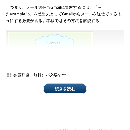
つまり、メール送信もGmailに集約するには、「～
@example.jp」を差出人としてGmailからメールを送信できるよ
うにする必要がある。本稿ではその方法を解説する。
会員登録（無料）が必要です
続きを読む
Gmailで、「～@gmail.com」以外のメールアドレスを差出
人としてメールを送信する仕組み
通常、Gmailから送信されるメールの差出人（From:フィー
ルドに入るメールアドレス）は、そのメールボックスにひも
付いている受信者、すなわち「～@gmail.com」となる。だ
がGmailは、「～@gmail.com」以外のメールアドレスを登
録し、それを差出人としてメールを送信する機能も持ってい