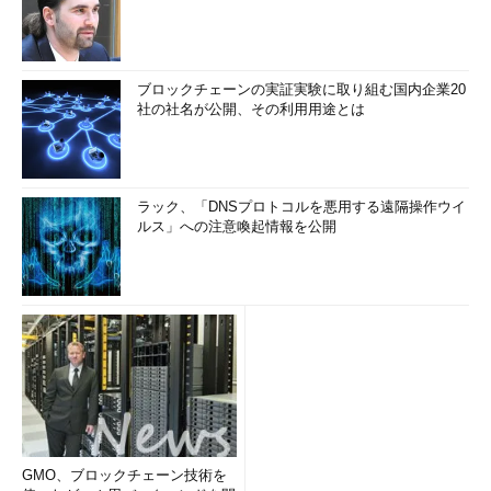
様の手順を繰り返して追加する。
追加した差出人を選んでメールを送信する
ブロックチェーンの実証実験に取り組む国内企業20
実際に差出人のメールアドレスを変更するには、メール起稿の
社の社名が公開、その利用用途とは
画面で、「From」に表示されたメールアドレスをクリックし、
表示されたリストから対象のメールアドレスを選ぶ。なお、追加
した差出人のメールアドレス宛てに届いたメールに返信しようと
すると、その差出人が自動的に選択されるはずだ。
ラック、「DNSプロトコルを悪用する遠隔操作ウイ
ルス」への注意喚起情報を公開
メール起稿時に差出人を指定する（PC Web版Gmailの場
合）
GMO、ブロックチェーン技術を
これはPC Web版Gmailのメール新規作成時の例。