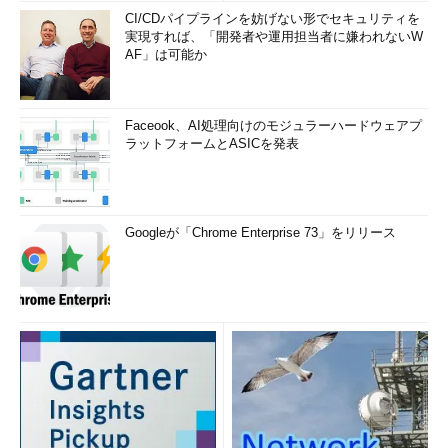
「smtp.example.co.jp」「msa.example.ne.jp」
CI/CDパイプラインを妨げない形でセキュリティを
実現すれば、「開発者や運用担当者に嫌われないW
「smtps.example.com」のような
完全なドメイン名
AF」は可能か
（FQDN）
を記入する
「ポート」と「セキュリティで保護された接続」の組み合
わせは、「
587／TLS
」「
465／SSL
」「
25／TLS
」
Faceook、AI処理向けのモジュラーハードウェアプ
「
587／SSL
」「
465／TLS
」「
25／SSL
」の順番で試す
ラットフォームとASICを発表
「ユーザー名」には、メールアドレスの「@」より右側を
含めるサーバーもあれば、含めないサーバーもあるので、
サポート情報などをよく確認する
Googleが「Chrome Enterprise 73」をリリース
どうしても接続に失敗する場合は、前述のウィザードの
（8）
を選ぶところで、［
Gmail 経由で送信する
］の方を選んでウィザ
ードを進める。この場合、細かいSMTPサーバーの設定は不要
だ。しかし、実際のメール送信時には、受信先のスパムフィルタ
ーによってメールが遮断（隔離）される確率が高くなったり、受
信するメーラーによっては差出人欄にGmailのメールアドレスも
併記されたりすることがある。
さて、SMTPサーバーとの接続に成功すると、差出人のメール