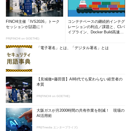
FINCHI主催「IVS2026」トーク
コンテナベースの継続的インテグ
「別のメール アドレスを追加」ウィザード： 名前とメール
セッションが話題に！
レーションの利点／課題と、CIパ
アドレスを指定する
イプライン、Docker Build高速化
これは、このウィザードの最初の画面。
のコツ (1/2...
PR(FINCHI on GOETHE)
（4）
差出人の名前を記入する。
（5）
差出人のメールアドレスを記入する。
「電子署名」とは、「デジタル署名」とは
（6）
チェックを外してオフにする。
（7）
これをクリックして次へ進む。
【見城徹×藤田晋】AI時代でも変わらない経営者の
本質
PR(FINCHI on GOETHE)
大阪ガスが月2000時間の共有作業を削減！ 現場の
AI活用術
PR(ITmedia エンタープライズ)