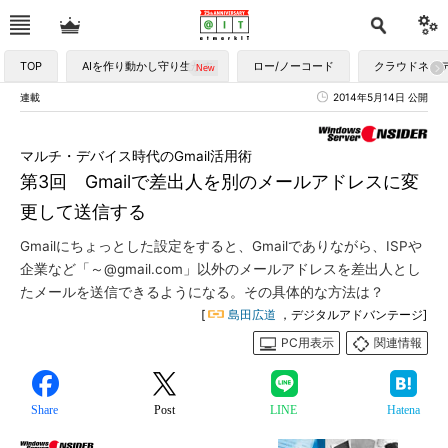
TOP
AIを作り動かし守り生かす
ロー/ノーコード
クラウドネイ
連載
2014年5月14日 公開
マルチ・デバイス時代のGmail活用術
第3回 Gmailで差出人を別のメールアドレスに変
更して送信する
Gmailにちょっとした設定をすると、Gmailでありながら、ISPや
企業など「～@gmail.com」以外のメールアドレスを差出人とし
たメールを送信できるようになる。その具体的な方法は？
[
島田広道
，デジタルアドバンテージ]
PC用表示
関連情報
Share
Post
LINE
Hatena