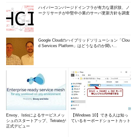
Yahoo Japan
http://www.yahoo-help.jp/app/answers/detail/a_id/47682/p/5
ハイパーコンバージドインフラが有力な選択肢、ノ
ぷらら
http://www.plala.or.jp/support/manual/mail/plala_mail/setup/
ークリサーチが中堅中小業のサーバ更新方針を調査
主要なISPのメール送信設定の解説ページ（2014年5月時点）
可能な限り、前述のウィザードと設定値が似ているOutlook 2007／2010向け解説
をピックアップしてみた。基本的には「SMTP認証を有効にする」かつ「暗号化する
合の設定値を参考に、ウィザードで設定する。
Google Cloudのハイブリッドソリューション「Clou
（9）
SMTPサーバー
： 「送信サーバー」「送信メールサーバー」などと表記されて
d Services Platform」はどうなるのか聞い...
ことが多い。
（10）
ポート
： Outlookの［詳細設定］タブ－「送信サーバー (SMTP)」欄が該当。
（12）
セキュリティで保護された接続
： Outlookの［詳細設定］タブ－「使用する
化接続の種類」欄が該当。
設定値がよく分からない場合や、［アカウントを追加］ボタン
を押した後にエラーが発生して先に進まない場合は、以下のこと
に注意して設定値を変えながら試行してほしい。
いずれの設定値も、Gmail用ではなく、追加しようとして
Envoy、Istioによるサービスメッ
【Windows 10】できる人は知っ
いる差出人のメールアドレスにひも付いているメールサー
シュのスタートアップ、Tetrateが
ているキーボードショートカット
正式デビュー
バー用のものを指定する
「SMTPサーバー」には、「mail.example.jp」