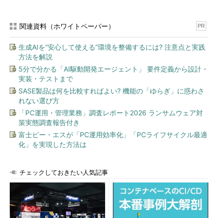
関連資料（ホワイトペーパー）
PR
生成AIを“安心して使える”環境を整備するには? 注意点と実践
方法を解説
Gmailの設定画面から差出人のメールアドレスを追加するウ
5分で分かる「AI駆動開発エージェント」 要件定義から設計・
ィザードを起動する
これはPCのWebブラウザーで開いたGmailの設定画面。な
実装・テストまで
お、スマートフォンやタブレット用のGmailアプリから、以
SASE製品は何を比較すればよい? 機能の「ゆらぎ」に惑わさ
下の設定はできない。
れない選び方
（1）
これをクリックして表示されるメニューから［設
「PC運用・管理業務」調査レポート2026 ランサムウェア対
定］を選ぶと設定画面が現れる。
策実態調査報告付き
（2）
このタブを選ぶ。
（3）
これをクリックすると、差出人のメールアドレスを
富士ピー・エスが「PC運用効率化」「PCライフサイクル最適
追加するためのウィザードが起動する。
化」を実現した方法は
チェックしておきたい人気記事