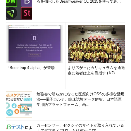
応を強化したDreamweaver CC 2015を使ってみ...
「別のメール アドレスを追加」ウィザード： 確認コードを
入力してウィザードを完了する
前述のウィザードに戻ると、この画面が表示されているはず
だ。
（1）
先ほどの確認メールからメモした確認コードを入力
し、［確認］ボタンを押す。これで指定した差出人のメール
アドレスが承認・追加され、ウィザードは完了する。
「Bootstrap 4 alpha」が登場
より広がったカリキュラムを通過
点に若者は上を目指す (1/2)
勉強会で明らかになった医療向けOSSの多様な活用
法──電子カルテ、臨床試験データ解析、日本語医
学用語プラットフォーム、画...
カーセンサー、ゼクシィのサイトが取り入れている
「アダプティブUX」とは何か (1/2)