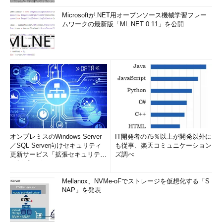
続するための送信用サーバーの情報を指定する。これはメールサ
ーバーの管理者に問い合わせるか、下表のようなISPのサポート
Microsoftが.NET用オープンソース機械学習フレー
情報で確認する必要がある。
ムワークの最新版「ML.NET 0.11」を公開
ISP／通信キャ
SMTPサーバーとの接続設定の解説ページ
リア
au one
http://www.au.kddi.com/support/internet/security/anti-
net（KDDI）
spam/submission-port/
（「セキュリティで保護された接続」
類は、
Outlook 2010向け解説ページ
に記載されている）
BIGLOBE
http://support.biglobe.ne.jp/settei/mailer/win-
oe/outlook2010/ol2010_014.html
eo光
http://support.eonet.jp/setup/mail/win/ol2010_wiretap.html
オンプレミスのWindows Server
IT開発者の75％以上が開発以外に
JCOM（ZAQ）
http://faq.myjcom.jp/1001/faq_detail.html?
／SQL Server向けセキュリティ
も従事、楽天コミュニケーション
id=3231&category=1333&page=1
（東京エリア）
更新サービス「拡張セキュリティ
ズ調べ
更新プログ...
@nifty
http://www.nifty.com/mail/mailer/overssl.htm
OCN
http://tech.support.ntt.com/ocn/mail/howto/sslmail.html
Mellanox、NVMe-oFでストレージを仮想化する「S
NAP」を発表
So-net
http://www.so-net.ne.jp/option/mail/basic/index.html?
page=tab_security
（「セキュリティで保護された接続」の種類
Outlook 2007向け解説ページ
に記載されている）