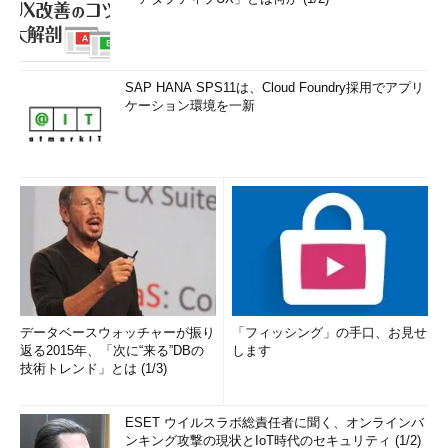
差出人を追加した後の［設定］－［アカウントとインポー
ト］画面
これはウィザードを完了した後の設定画面。追加した差出人
の情報が反映されている。
（2）
指定した差出人の情報が記載されている。
SAP HANA SPS11は、Cloud Foundry採用でアプリ
（3）
こちらを選択すると、届いたメールに返信する際、
ケーション環境を一新
元のメールの受信者を自動的に差出人として返信メールを起
稿できる。つまり、この例では「datest****
@d-advantag
e.jp
」宛てに届いたメールに返信しようとすると、差出人は
このメールアドレスになる（それ以外は「datest****
@gma
il.com
」になる）。
（4）
これをクリックすると、メール起稿時の差出人がデ
フォルトで
（2）
になる。複数のメールアドレスを追加した
場合は、普段よく使うものをデフォルトに設定しておくと、
送信時に差出人を変更する機会が減って楽だろう。
（5）
これをクリックすると、差出人のメールアドレスや
SMTPサーバーなどを変更できる。
（6）
これをクリックすると、追加した差出人の設定が削
データベースウォッチャーが振り
「フィッシング」の手口、お見せ
除される。
返る2015年、「次に“来る”DBの
します
技術トレンド」とは (1/3)
以上で、差出人のメールアドレスを追加するための設定作業は
ESET ウイルスラボ総責任者に聞く、オンラインバ
完了だ。他にも集約したい差出人のメールアドレスがあれば、同
ンキング攻撃の現状とIoT時代のセキュリティ (1/2)