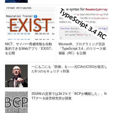
「別のメール アドレスを追加」ウィザード： SMTPサーバ
ーの情報を入力する
追加する差出人からのメール送信に用いる外部の「SMTPサ
ーバー」の情報を指定する。これは本来、メーラーから接続
する送信用サーバーであり、メールサーバーの管理者あるい
はISPのサポート情報などから確認できる（詳細はこのすぐ
後に説明する）。
NICT、サイバー脅威情報を自動
Microsoft、プログラミング言語
（8）
こちらを選ぶ。
集約できるWebアプリ「EXIST」
「TypeScript 3.4」のリリース候
（9）
SMTPサーバーの名前（FQDN）を記入する。
を公開
補版（RC）を公開
（10）
SMTPサーバーの待ち受けポート番号を「587」
「465」「25」から選択する。
（11）
SMTPサーバーとの接続時の認証に用いるユーザー
一にも二にも「防御」を――元CIAのCISOが提言し
名（アカウント名）とパスワードを指定する。
た6つのセキュリティ対策
（12）
SMTPサーバーとの接続プロトコルを選択する。
（13）
これをクリックするとSMTPサーバーとの接続が試
される。成功すると差出人の追加を承認するためのメール
が、差出人宛てに送信される。
2018年の災害では34.2％で「BCPが機能した」、N
TTデータ経営研究所が調査
上記ウィザードにおけるSMTPサーバーの設定値については、
基本的にOutlookやWindows Liveメールといったメーラーから接