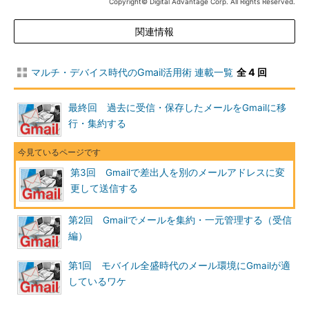
Copyright© Digital Advantage Corp. All Rights Reserved.
る。その際、登録したメールアドレスにひも付いているメー
ルサーバー（この図ではexample.jp）を経由してメールを送
関連情報
信することで、スパムフィルターで遮断されにくい送信が可
能だ。メールを受け取る受信者からは、Gmailから送信され
ているにもかかわらず、「～@example.jp」のような差出人
マルチ・デバイス時代のGmail活用術 連載一覧
全 4 回
から送信されているように見える。
最終回 過去に受信・保存したメールをGmailに移
「～@gmail.com」以外のメールアドレスを差出人として
行・集約する
登録する
「～@example.jp」といった差出人のメールアドレスを利用で
第3回 Gmailで差出人を別のメールアドレスに変
きるようにするには、Gmailの設定を変更する必要がある。まず
更して送信する
PCのWebブラウザーでGmailにログインし、画面右上の歯車アイ
コンをクリックして［設定］を選び、Gmailの設定画面を開く。
第2回 Gmailでメールを集約・一元管理する（受信
そしてメールアドレスを追加するウィザードを実行する。
編）
第1回 モバイル全盛時代のメール環境にGmailが適
しているワケ