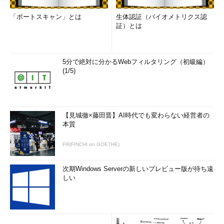
「ポートスキャン」とは
生体認証（バイオメトリクス認
証）とは
5分で絶対に分かるWebフィルタリング（初級編）
(1/5)
【見城徹×藤田晋】AI時代でも変わらない経営者の
本質
PR(FINCHI on GOETHE)
次期Windows Serverの新しいプレビュー版が待ち遠
しい