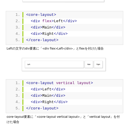
<core-layout>
<div
flex
>
Left
</div>
<div>
Main
</div>
<div>
Right
</div>
</core-layout>
Leftの文字のdiv要素に「<div flex>Left</div>」とflexを付けた場合
<core-layout
vertical
layout
>
<div>
Left
</div>
<div>
Main
</div>
<div>
Right
</div>
</core-layout>
core-layout要素に「<core-layout vertical layout>」と「vertical layout」を付
けた場合