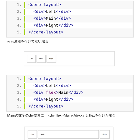
<core-layout>
<div>
Left
</div>
<div>
Main
</div>
<div>
Right
</div>
</core-layout>
何も属性を付けてない場合
<core-layout>
<div>
Left
</div>
<div
flex
>
Main
</div>
<div>
Right
</div>
</core-layout>
Mainの文字のdiv要素に「<div flex>Main</div>」とflexを付けた場合