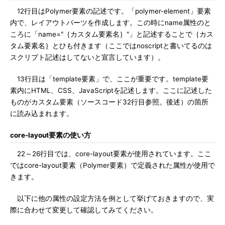
12行目はPolymer要素の記述です。「polymer-element」要素
内で、レイアウトパーツを作成します。この時にname属性のと
ころに「name="｛カスタム要素名｝"」と記述することで｛カス
タム要素名｝とひも付きます（ここではnoscriptと書いてるのは
スクリプト記述はしてないと宣言しています）。
13行目は「template要素」で、ここが重要です。template要
素内にHTML、CSS、JavaScriptを記述します。ここに記述した
ものがカスタム要素（ソースコード32行目参照。後述）の箇所
に読み込まれます。
core-layout要素の使い方
22～26行目では、core-layout要素が使用されています。ここ
ではcore-layout要素（Polymer要素）で定義された属性が使用で
きます。
以下に他の属性の設定方法を例として挙げておきますので、実
際に合わせて変更して確認してみてください。