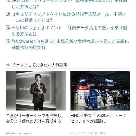
JR西日本ITソリューションズが「監視業務の属人化」を解消
した方法とは?
セキュリティソフトをすり抜ける標的型攻撃メール、不審メ
ールの見破り方とは?
AI活用のつまずきポイント 「社内データ活用の壁」を乗り越
える方法とは
脱VMwareに何を選ぶ? 市場分析や実機検証から見えた仮想化
基盤移行の現実解
チェックしておきたい人気記事
全員がリーダーシップを発揮し、
FINCHI主催「IVS2026」トーク
自分より優れた人財を育成する
セッションが話題に！
PR(dentsu Japan)
PR(FINCHI on GOETHE)