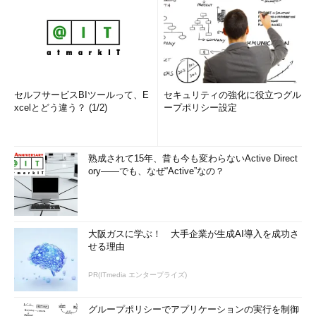
セルフサービスBIツールって、E
セキュリティの強化に役立つグル
xcelとどう違う？ (1/2)
ープポリシー設定
熟成されて15年、昔も今も変わらないActive Direct
ory――でも、なぜ“Active”なの？
大阪ガスに学ぶ！ 大手企業が生成AI導入を成功さ
せる理由
PR(ITmedia エンタープライズ)
グループポリシーでアプリケーションの実行を制御