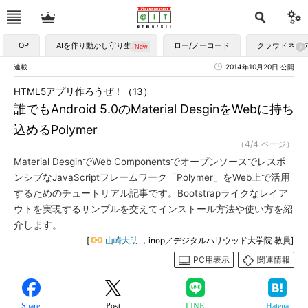
TOP
AIを作り動かし守り生かす
ロー/ノーコード
クラウドネイ
連載
2014年10月20日 公開
HTML5アプリ作ろうぜ！（13）
誰でもAndroid 5.0のMaterial DesginをWebに持ち
込めるPolymer
（4/4 ページ）
Material DesginでWeb Componentsでオープンソースでレスポ
ンシブなJavaScriptフレームワーク「Polymer」をWeb上で活用
するためのチュートリアル記事です。Bootstrapライクなレイア
ウトを実現するサンプルを交えてインストール方法や使い方を紹
介します。
[
山崎大助
，inop／デジタルハリウッド大学院 教員]
PC用表示
関連情報
Share
Post
LINE
Hatena