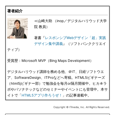
著者紹介
≪山崎大助 （inop／デジタルハリウッド大学
院 教員）
著書『
レスポンシブWebデザイン「超」実践
デザイン集中講義
』（ソフトバンククリエイ
ティブ）
受賞歴：Microsoft MVP（Bing Maps Development）
デジタルハリウッド講師を務める他、＠IT、日経ソフトウエ
ア、SoftwareDesign、ITProなどへ寄稿。HTML5ビギナーズ
（html5jビギナー部）で勉強会を毎月or隔月開催中。ヒカ☆ラ
ボやパソナテックなどのセミナーやイベントにも登壇中。本サ
イトで「
HTML5アプリ作ろうぜ！
」の記事連載中。
Copyright © ITmedia, Inc. All Rights Reserved.