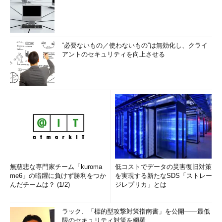
“必要ないもの／使わないもの”は無効化し、クライ
アントのセキュリティを向上させる
無慈悲な専門家チーム「kuroma
低コストでデータの災害復旧対策
me6」の暗躍に負けず勝利をつか
を実現する新たなSDS「ストレー
んだチームは？ (1/2)
ジレプリカ」とは
ラック、「標的型攻撃対策指南書」を公開――最低
限のセキュリティ対策を網羅