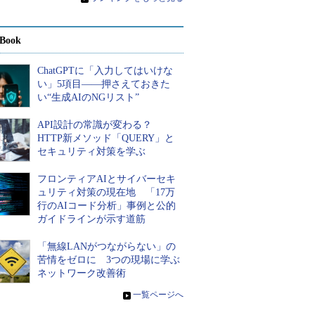
Book
ChatGPTに「入力してはいけな
い」5項目――押さえておきた
い“生成AIのNGリスト”
API設計の常識が変わる？
HTTP新メソッド「QUERY」と
セキュリティ対策を学ぶ
フロンティアAIとサイバーセキ
ュリティ対策の現在地 「17万
行のAIコード分析」事例と公的
ガイドラインが示す道筋
「無線LANがつながらない」の
苦情をゼロに 3つの現場に学ぶ
ネットワーク改善術
»
一覧ページへ