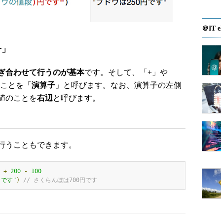
＠IT e
子」
ぎ合わせて行うのが基本
です。そして、「+」や
のことを「
演算子
」と呼びます。なお、演算子の左側
値のことを
右辺
と呼びます。
行うこともできます。
+
200
-
100
)です"
)
// さくらんぼは700円です