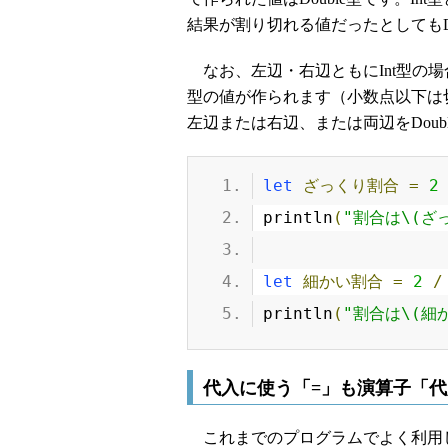
結果が割り切れる値だったとしてもD
なお、左辺・右辺ともにInt型の場
型の値が作られます（小数点以下は
左辺または右辺、または両辺をDoub
let
ざっくり割合
=
2
println
(
"割合は\(ざ
let
細かい割合
=
2
/
println
(
"割合は\(細
代入に使う「=」も演算子「
これまでのプログラムでよく利用