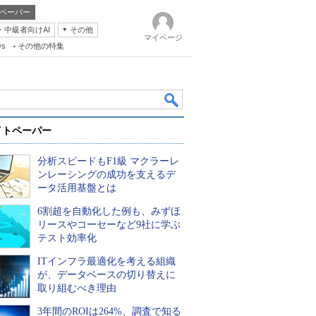
ペーパー
・中級者向けAI
その他
マイページ
ws
その他の特集
イトペーパー
分析スピードもF1級 マクラーレ
ンレーシングの成功を支えるデ
ータ活用基盤とは
6割超を自動化した例も、みずほ
k
リースやコーセーなど9社に学ぶ
テスト効率化
ITインフラ最適化を考える組織
が、データベースの切り替えに
取り組むべき理由
3年間のROIは264%、調査で知る