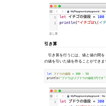
足し算
引き算
引き算を行うには、値と値の間を「
の値を引いた値を作ることができま
let
ブドウの値段
=
300
-
50
println
(
"ブドウは\(ブドウの値段)円です"