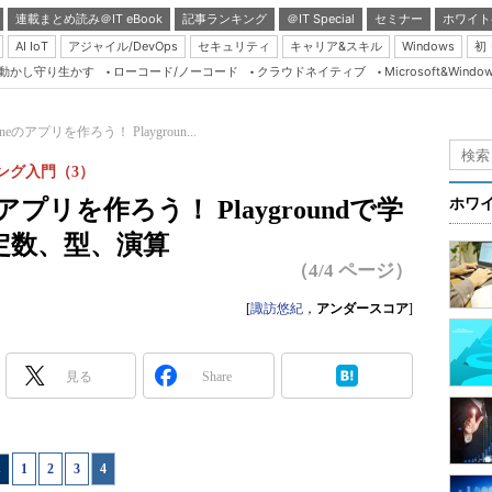
連載まとめ読み＠IT eBook
記事ランキング
＠IT Special
セミナー
ホワイト
AI IoT
アジャイル/DevOps
セキュリティ
キャリア&スキル
Windows
初
り動かし守り生かす
ローコード/ノーコード
クラウドネイティブ
Microsoft&Windo
Server & Storage
HTML5 + UX
Phoneのアプリを作ろう！ Playgroun...
Smart & Social
ング入門（3）
Coding Edge
neのアプリを作ろう！ Playgroundで学
ホワ
Java Agile
、定数、型、演算
Database Expert
（4/4 ページ）
Linux ＆ OSS
[
諏訪悠紀
，
アンダースコア
]
Master of IP Networ
Security & Trust
見る
Share
Test & Tools
Insider.NET
1
|
2
|
3
|
4
ブログ