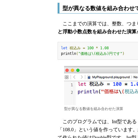
型が異なる数値を組み合わせ
ここまでの演算では、整数、つまりI
と浮動小数点数を組み合わせた演算
let
税込み
=
100
*
1.08
println
(
"価格は\(税込み)円です"
)
型が異なる数値を組み合わせた演算
このプログラムでは、Int型である「1
「108.0」という値を作っています
て作られた値はDouble型です。In