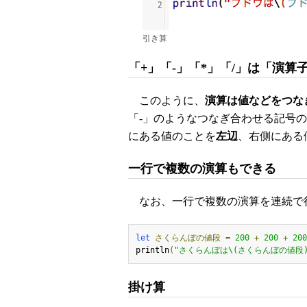
引き算
「+」「-」「*」「/」は「演算
このように、
演算は値などをつな
「-」のようなつなぎ合わせる記号
にある値のことを
左辺
、右側にある
一行で複数の演算もできる
なお、一行で複数の演算を連続で
let
さくらんぼの値段
=
200
+
200
+
200
println
(
"さくらんぼは\(さくらんぼの値段
掛け算