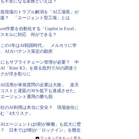
最も不安になる業務といえば？
製造現場のトラブル解消を「AI工場長」が
支援？ 「エージェント型工場」とは
xcel作業を自動化する「Copilot in Excel」
がスキルに対応 何ができる？
この1年はAI戦国時代」 メルカリに学
ぶ、AIガバナンス策定の勘所
AIにもサプライチェーン管理が必要？ 中
AI「Kimi K3」を巡る批判でAIの調達リ
スクが浮き彫りに
「AI活用が単発質問の企業は大敗」 楽天
にコストと遅延の30％低下も達成させた、
AIエージェント運用の勝ち筋
自社のAI利用は本当に安全？ 現場放任に
潜む「4大リスク」
「AIエージェントは6割が稼働」も拡大に壁
か？ 日本では8割が「ロックイン」を懸念
»
ランキングをもっと見る