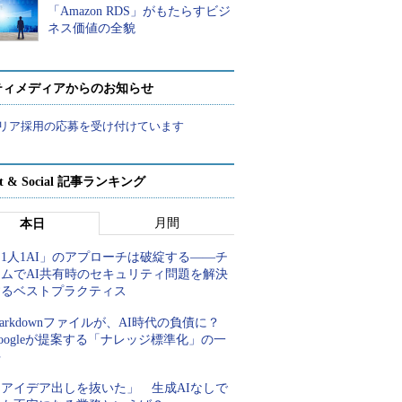
「Amazon RDS」がもたらすビジ
ネス価値の全貌
ティメディアからのお知らせ
リア採用の応募を受け付けています
rt & Social 記事ランキング
月間
本日
1人1AI」のアプローチは破綻する――チ
ームでAI共有時のセキュリティ問題を解決
するベストプラクティス
arkdownファイルが、AI時代の負債に？
oogleが提案する「ナレッジ標準化」の一
手
「アイデア出しを抜いた」 生成AIなしで