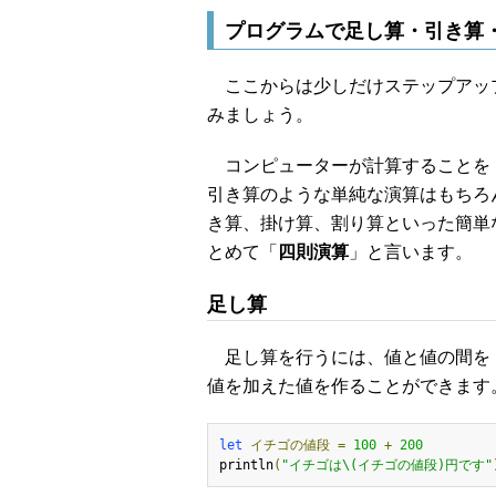
プログラムで足し算・引き算
ここからは少しだけステップアッ
みましょう。
コンピューターが計算することを
引き算のような単純な演算はもちろ
き算、掛け算、割り算といった簡単
とめて「
四則演算
」と言います。
足し算
足し算を行うには、値と値の間を「
値を加えた値を作ることができます
let
イチゴの値段
=
100
+
200
println
(
"イチゴは\(イチゴの値段)円です"