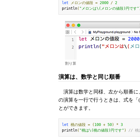
let
メロンの値段
=
2000
/
2
println
(
"メロンは\(メロンの値段)円です"
割り算
演算は、数学と同じ順番
演算は数学と同様、左から順番に
の演算を一行で行うときは、式を「
とができます。
let
桃の値段
=
(
100
+
50
)
*
3
println
(
"桃は\(桃の値段)円です"
)
// 