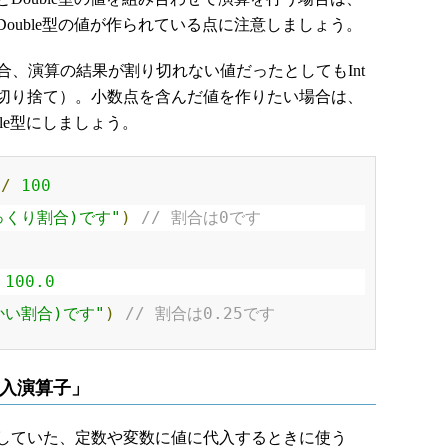
ouble型の値が作られている点に注意しましょう。
合、演算の結果が割り切れない値だったとしてもInt
切り捨て）。小数点を含んだ値を作りたい場合は、
le型にしましょう。
/
100
っくり割合)です"
)
// 割合は0です
100.0
かい割合)です"
)
// 割合は0.25です
代入演算子」
していた、定数や変数に値に代入するときに使う