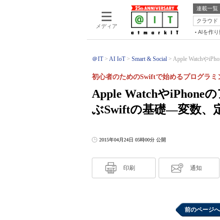
連載一覧
クラウド
メディア
AIを作
＠IT
AI IoT
Smart & Social
Apple Watchやi
初心者のためのSwiftで始めるプログラミ
Apple WatchやiPho
ぶSwiftの基礎―変数
2015年04月24日 05時00分 公開
印刷
通知
前のページへ