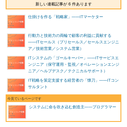
新しい連載記事が 6 件あります
がら、
「開発言語、プログラミングのデザインパターン、開発環
境に関する知識」
や
「利用するミドルウエア（例えば
仕掛けを作る「戦略家」――ITマーケター
「Oracle」などのデータベース）やフレームワーク（例えば
「Java EE」や「Spring」）に関する知識、経験」
も必要であ
る。
行動力と技術力の両輪で顧客の利益に貢献する
――ITセールス（プリセールス／セールスエンジニ
プログラマーに向いているのはどんな人？
ア／技術営業／システム営業）
プログラマーの仕事はプログラムを作ることなので、
「ものづ
ITシステムの「ゴールキーパー」――ITサービスエ
くりに喜びを感じる人」
が向いている。
ンジニア（保守運用・監視／オペレーションエンジ
ニア／ヘルプデスク／テクニカルサポート）
プログラミングに関わる
「几帳面（きちょうめん）さを持って
いる人」
や、
IT戦略を策定支援する経営者の「懐刀」――ITコン
「地道な作業をいとわない人」
も向いている。ま
た、継続的な学習が必要であるため、「自己投資してでも
サルタント
勉強す
ることをいとわない人
」でなければ務まらないだろう。
さらに、プログラマーは、デバッグという神経をすり減らす作
システムに命を吹き込む創造主――プログラマー
業をこなさねばならない。そのため、適度に力を抜いて気分転換
できるような
「柔軟性」
や、「何としても解決するぞ」という
「忍耐力」
が必要となる。