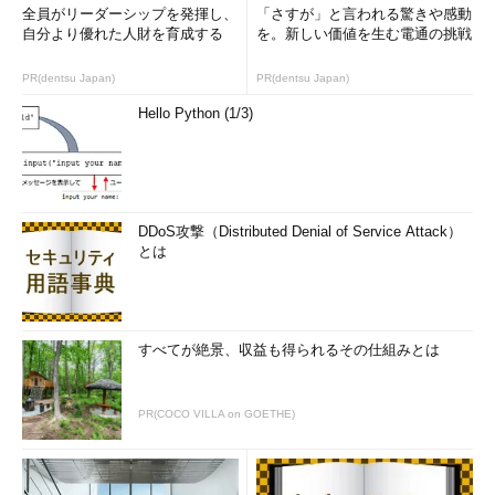
全員がリーダーシップを発揮し、
「さすが」と言われる驚きや感動
「ITエンジニア職業図鑑」、次回はプロジェクト全体を切り盛
自分より優れた人財を育成する
を。新しい価値を生む電通の挑戦
りする「プロジェクトマネジャー」を紹介する。
PR(dentsu Japan)
PR(dentsu Japan)
IT業界就職ラボ「就ラボ」
Hello Python (1/3)
働くとは、就職とは、エンジニアとは――正しい知識を得て、
適切な行動をとり、後悔しない選択をしよう
DDoS攻撃（Distributed Denial of Service Attack）
とは
IT業界就職ラボ「就ラボ」
すべてが絶景、収益も得られるその仕組みとは
PR(COCO VILLA on GOETHE)
新田一樹（にったかずき）
1999年、大手SIベンダーに
入社。メディア、エネルギ