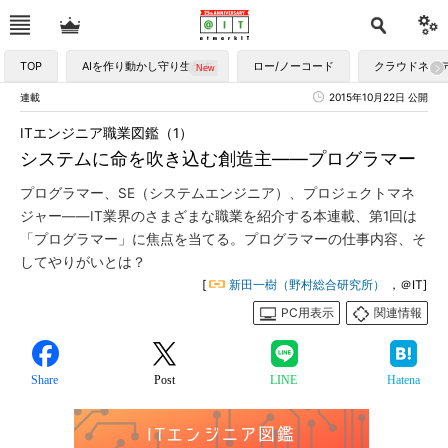
TOP
AIを作り動かし守り生かす
ロー/ノーコード
クラウドネイ
連載
2015年10月22日 公開
ITエンジニア職業図鑑（1）
システムに命を吹き込む創造主――プログラマー
プログラマー、SE（システムエンジニア）、プロジェクトマネ
ジャー――IT業界のさまざまな職業を紹介する本連載、第1回は
「プログラマー」に焦点を当てる。プログラマーの仕事内容、そ
してやりがいとは？
[
新田一樹（野村総合研究所）
，＠IT]
PC用表示
関連情報
Share
Post
LINE
Hatena