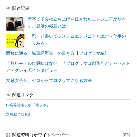
関連記事
プログラマーの1週間
新卒で子会社立ち上げを任されたエンジニアが明か
プログラマーはどのような生活を送っているのだろうか。架空
す、就活の極意とは
のプログラマー「Aくん」に登場してもらい、彼の1週間を紹介し
「忍」と書いてシステムエンジニアと読む～仕事の
よう。
「りある」
Aくんは、入社3年目のプログラマー。Webベースの顧客向け
面接に通る「職務経歴書」の書き方【プログラマ編】
販売システムの開発プロジェクトに携わっており、5年先輩の社
「無料モデルに興味はない」「プログラマは創造的だ」～セオド
員と共に、プログラム設計およびコーディングの工程に入ってい
ア・グレイ氏インタビュー
る。
文系女子が、ゼロからプログラマになる方法
紹介するのは、仕様書のレビューとコーディングが主なタスク
となっている週だ。
関連リンク
IT業界就職ラボ「就ラボ」
曜日
出退勤
Aくんの行動
野村総合研究所
月曜日
9:00出社
毎朝行われる朝会に出席。その後、Aくんが書いたプロ
20:00退
グラム仕様書を、先輩およびプロジェクトメンバーにレ
社
ビューしてもらった。たくさんの修正指摘を受けて修
正。指摘が思ったよりも多く、修正に手間取る
関連資料（ホワイトペーパー）
PR