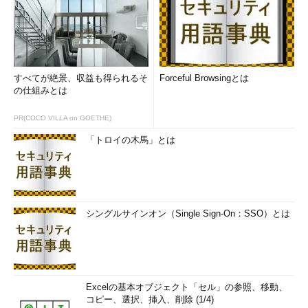
ー業のシステム開発に携わ
り、JavaやCでの設計・開
発を担当。2005年にシステ
ムコンサルタントに転身。
すべてが絶景、収益も得られるそ
Forceful Browsingとは
の仕組みとは
現在は
野村総合研究所
産業ITコンサルティ
ング部に所属。専門はシステム化構想・計
PR(COCO VILLA on GOETHE)
画策定および現行システム調査
「トロイの木馬」とは
シングルサインオン（Single Sign-On：SSO）とは
Excelの基本オブジェクト「セル」の参照、移動、
コピー、選択、挿入、削除 (1/4)