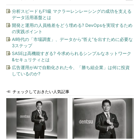
火曜日
9:00出社
朝会出席。昨日指摘を受けた修正部分の再レビュー。軽
19:00退社
微な指摘はあったものの、内容には問題がなかったた
分析スピードもF1級 マクラーレンレーシングの成功を支える
め、自分のPCで開発環境を立ち上げてコーディング作
データ活用基盤とは
業に着手
開発と運用の人員格差をどう埋める? DevOpsを実現するため
水曜日
9:00出社
朝会にぎりぎりで間に合い先輩に怒られる。昨日に引き
の実践ポイント
19:30退社
続きコーディング作業。コンパイルがなかなか通らず、
AI時代の「市場調査」、データから“答え”を出すために必要な
やっと動いてもおかしなランタイムエラーが出て、頭を
3ステップ
悩ます。開発環境の設定にミスがあったことが原因であ
ると判明
SASEは高機能すぎる? 今求められるシンプルなネットワーク
&セキュリティとは
木曜日
9:00出社
朝会では昨日の作業中に気が付いた設計上の懸念点や開
19:00退社
発環境の設定事項について報告。メンバーで軽く議論
広告運用がAIで自動化された今、「勝ち組企業」は何に投資
し、設計に関する問題は先輩SEが課題管理表に登録す
しているのか?
ることになった。Aくんは昨日に引き続きコーディング
作業。プログラムの動作確認、コーディング規約に沿っ
ているかどうかを確認して、先輩に進ちょく状況を報告
チェックしておきたい人気記事
して帰宅
金曜日
9:00出社
午前中はプロジェクト全体の進ちょく会議。午後から先
20:00退
輩とソースコードレビュー。「プログラムソースに書き
社
込むべきコメント情報の記載が不十分」と指摘があり、
コメントを追記して修正する
次回予告