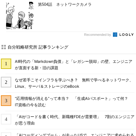
第504話 ネットワークカメラ
Recommended by
自分戦略研究所 記事ランキング
AI時代の「Markdown負債」と「レガシー脱却」の壁、エンジニア
が直面する新・旧の課題
なぜ若手こそインフラを学ぶべき？ 無料で学べるネットワーク、
Linux、サーバ＆ストレージのeBook
“応用情報が消える”って本当？ 「生成AIパスポート」って何？
IT資格の今を読む
「AIがコードを書く時代、新職種FDEが需要増」 7割のエンジニア
が思う理由
「AIコーディングブーム」が去ったUSで、エンジニアに求められる