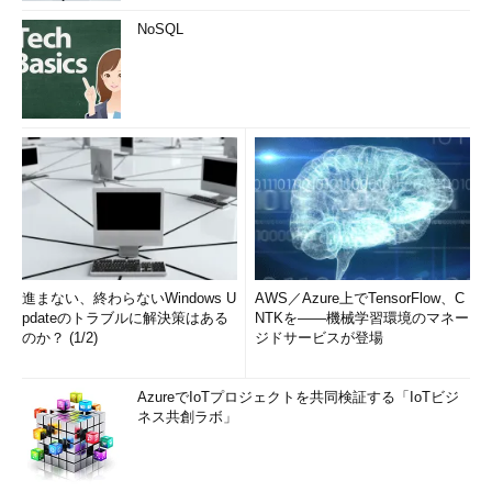
NoSQL
進まない、終わらないWindows U
AWS／Azure上でTensorFlow、C
pdateのトラブルに解決策はある
NTKを――機械学習環境のマネー
のか？ (1/2)
ジドサービスが登場
AzureでIoTプロジェクトを共同検証する「IoTビジ
ネス共創ラボ」