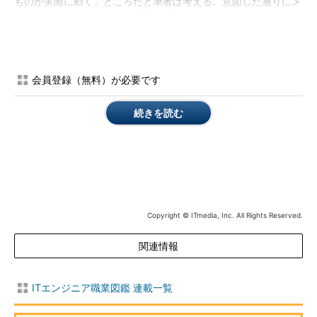
ものが実際に動く」ところだと筆者は考える。意図した通りにメ
ッセージが表示されたり、画面が遷移したりするのは、とても楽
しいものである。
また、生産性を高めるために専用ツールを作ったり、開発環境
会員登録（無料）が必要です
をカスタマイズして自分なりの道具をそろえたりする楽しみもあ
る。
続きを読む
一方で、修正作業（デバッグ）で悶々（もんもん）とした日々
を過ごすなどの、「産みの苦しみ」ともいえるつらい面もある。
プログラマーに必要なスキルは？
プログラマーが開発したプログラムは、顧客に納められ、その
Copyright © ITmedia, Inc. All Rights Reserved.
後、他のエンジニアによってメンテナンスされていくことが多
い。従って、プログラムの仕様をしっかりとドキュメント化し、
関連情報
誰が読んでも理解できるような、分かりやすいソースコードを書
くことが重要だ。
ITエンジニア職業図鑑 連載一覧
そのため、プログラマーには
「論理的に物事を整理できる力」
と
「分かりやすい文章を書ける力」
が求められる。また、当然な