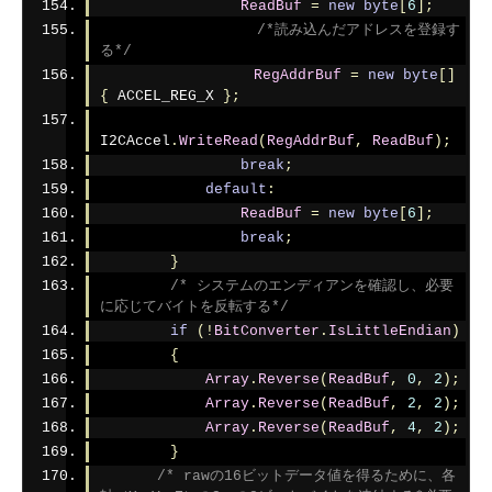
ReadBuf
=
new
byte
[
6
];
/*読み込んだアドレスを登録す
る*/
RegAddrBuf
=
new
byte
[]
{
 ACCEL_REG_X 
};
I2CAccel
.
WriteRead
(
RegAddrBuf
,
ReadBuf
);
break
;
default
:
ReadBuf
=
new
byte
[
6
];
break
;
}
/* システムのエンディアンを確認し、必要
に応じてバイトを反転する*/
if
(!
BitConverter
.
IsLittleEndian
)
{
Array
.
Reverse
(
ReadBuf
,
0
,
2
);
Array
.
Reverse
(
ReadBuf
,
2
,
2
);
Array
.
Reverse
(
ReadBuf
,
4
,
2
);
}
/* rawの16ビットデータ値を得るために、各