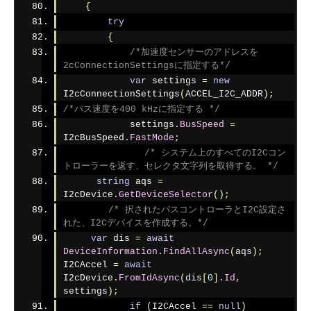
{
try
{
/*加速度センサーのアドレスを
2cConnectionSettingsに指定する*/
var
 settings 
=
new
I2cConnectionSettings
(
ACCEL_I2C_ADDR
);
/*バス速度を400 kHzに指定する */
            settings
.
BusSpeed
=
I2cBusSpeed
.
FastMode
;
/* システム上のすべてのI2Cコン
トローラーを返す、セレクタ文字列を取得する。 */
string
 aqs 
=
I2cDevice
.
GetDeviceSelector
();
/* 択されたバスコントローラとI2C設定さ
れた、I2Cデバイスを作成する。*/
var
 dis 
=
await
DeviceInformation
.
FindAllAsync
(
aqs
);
I2CAccel 
=
await
I2cDevice
.
FromIdAsync
(
dis
[
0
].
Id
,
settings
);
if
(
I2CAccel 
==
null
)