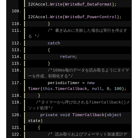
I2CAccel
.
Write
(
WriteBuf_DataFormat
);
I2CAccel
.
Write
(
WriteBuf_PowerControl
);
}
/* 書き込みに失敗した場合は実行を停止す
る */
catch
{
return
;
}
/*100ms毎のデータを読み取るようにタイマ
ーを作成、初期化する*/
        periodicTimer 
=
new
Timer
(
this
.
TimerCallback
,
null
,
0
,
100
);
}
/*タイマーから呼び出されるTimerCallback()メ
ソッド処理*/
private
void
TimerCallback
(
object
state
)
{
/* 読み取りおよびフォーマット加速度計デ