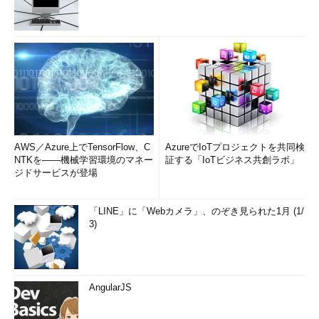
AWS／Azure上でTensorFlow、C
AzureでIoTプロジェクトを共同検
NTKを――機械学習環境のマネー
証する「IoTビジネス共創ラボ」
ジドサービスが登場
「LINE」に「Webカメラ」、のぞき見られた1月 (1/
3)
AngularJS