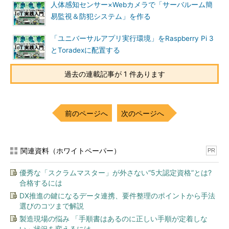
人体感知センサー×Webカメラで「サーバルーム簡
易監視＆防犯システム」を作る
「ユニバーサルアプリ実行環境」をRaspberry Pi 3
とToradexに配置する
過去の連載記事が 1 件あります
前のページへ
次のページへ
関連資料（ホワイトペーパー）
PR
優秀な「スクラムマスター」が外さない“5大認定資格”とは?
合格するには
DX推進の鍵になるデータ連携、要件整理のポイントから手法
選びのコツまで解説
製造現場の悩み 「手順書はあるのに正しい手順が定着しな
い」状況を変えるには