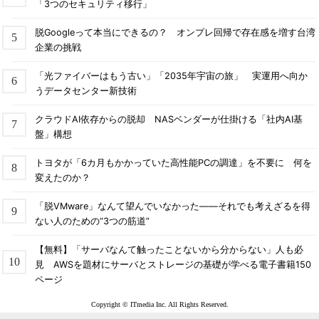
「3つのセキュリティ移行」
脱Googleって本当にできるの？ オンプレ回帰で存在感を増す台湾
企業の挑戦
「光ファイバーはもう古い」「2035年宇宙の旅」 実運用へ向か
うデータセンター新技術
クラウドAI依存からの脱却 NASベンダーが仕掛ける「社内AI基
盤」構想
トヨタが「6カ月もかかっていた高性能PCの調達」を不要に 何を
変えたのか？
「脱VMware」なんて望んでいなかった――それでも考えざるを得
ない人のための“3つの筋道”
【無料】「サーバなんて触ったことないから分からない」人も必
見 AWSを題材にサーバとストレージの基礎が学べる電子書籍150
ページ
Copyright © ITmedia Inc. All Rights Reserved.