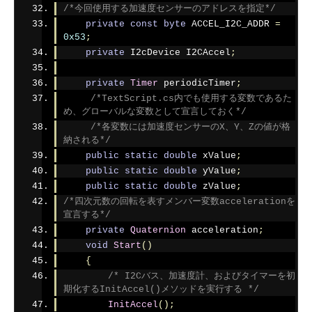
/*今回使用する加速度センサーのアドレスを指定*/
private
const
byte
 ACCEL_I2C_ADDR 
=
0x53
;
private
 I2cDevice I2CAccel
;
private
Timer
 periodicTimer
;
/*TextScript.cs内でも使用する変数であるた
め、グローバルな変数として宣言しておく*/
/*各変数には加速度センサーのX、Y、Zの値が格
納される*/
public
static
double
 xValue
;
public
static
double
 yValue
;
public
static
double
 zValue
;
/*四次元数の回転を表すメンバー変数accelerationを
宣言する*/
private
Quaternion
 acceleration
;
void
Start
()
{
/* I2Cバス、加速度計、およびタイマーを初
期化するInitAccel()メソッドを実行する */
InitAccel
();