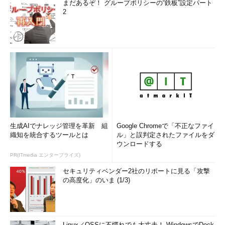
まだあるぞ！ グループポリシーの“鉄板”設定パート
2
生成AIでナレッジ管理を革新 組
Google Chromeで「不正なファイ
織知を統合するツールとは
ル」と誤判定されたファイルをダ
ウンロードする
PR(ITmedia エンタープライズ)
セキュリティベンダー2社のリポートに見る「攻撃
の高度化」のいま (1/3)
Linux／OSSに不慣れでも大丈夫！ WindowsでDock