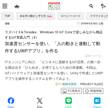
TOP
AIを作り動かし守り生かす
ロー/ノーコード
クラウドネイ
連載
2016年6月16日 公開
ラズパイ3＆Toradex、Windows 10 IoT Coreで楽しみながら検証
するIoT実践入門（4）
加速度センサーを使い、「人の動きと連動して動
作するUWPアプリ」を作る
（2/3 ページ）
ITエンジニアに向け、「ビジネスに貢献するIoT活用」の第一歩
を踏み出す「ひらめき」を得てもらうための本連載。今回は、
IoTハードウェアと加速度センサーを使い、Unityで作成したUWP
アプリを操作するシステムを作ってみよう。
[
薬師寺国安
，PROJECT KySS]
PC用表示
関連情報
Share
Post
LINE
Hatena