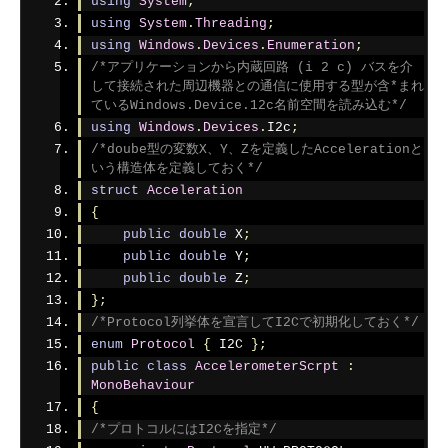
using
System
;
using
System
.
Threading
;
using
Windows
.
Devices
.
Enumeration
;
/*アプリケーションから内蔵回路 (i 2 c) バスを介
して接続された周辺機器との通信に使用する型が含*まれ
ているWindows.Device.12c名前空間を読み込む*/
using
Windows
.
Devices
.
I2c
;
/*doube型の変数X、Y、Zを定義したAccelerationと
いう構造体を定義しておく*/
struct
Acceleration
{
public
double
 X
;
public
double
 Y
;
public
double
 Z
;
};
/*Protocol列挙体を宣言してI2Cで初期化しておく*/
enum
Protocol
{
 I2C 
};
public
class
AccelerometerScrpt
:
MonoBehaviour
{
/*プロトコルにはI2Cを指定*/