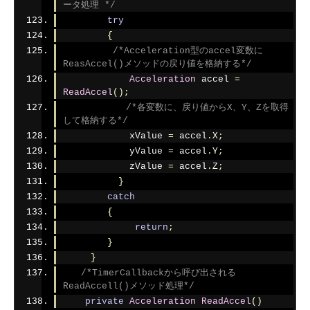
ータ処理 */
try
{
/*Acceleration型のaccel変数に
ReasAccel()メソッドの戻り値を格納する*/
Acceleration
 accel 
=
ReadAccel
();
/*各変数に、戻り値からX、Y、Zを取得
して格納する*/
            xValue 
=
 accel
.
X
;
            yValue 
=
 accel
.
Y
;
            zValue 
=
 accel
.
Z
;
}
catch
{
return
;
}
}
/*TimerCallbackから呼び出される
ReadAccell()メソッド処理*/
private
Acceleration
ReadAccel
()