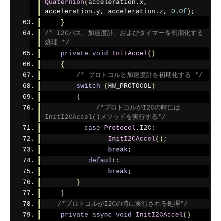
Quaternion
(
acceleration
.
x
,
acceleration
.
y
,
 acceleration
.
z
,
0.0f
);
}
/* I2Cバス、加速度計、およびタイマーを初期化する
処理 */
private
void
InitAccel
()
{
/* プロトコルと加速度計を初期化する */
switch
(
HW_PROTOCOL
)
{
/*プロトコルがI2Cの時には
InitI2CAccel()メソッドを実行する*/
case
Protocol
.
I2C
:
InitI2CAccel
();
break
;
default
:
break
;
}
}
/*プロトコルがI2Cの時に実行される処理*/
private
async
void
InitI2CAccel
()