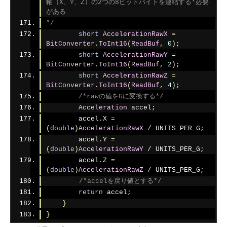
軸（X、Y、Z）の2つの8ビットバイトを連結する*必要
がある
*/
short
AccelerationRawX
=
BitConverter
.
ToInt16
(
ReadBuf
,
0
);
short
AccelerationRawY
=
BitConverter
.
ToInt16
(
ReadBuf
,
2
);
short
AccelerationRawZ
=
BitConverter
.
ToInt16
(
ReadBuf
,
4
);
/*rawの値をGに変換する*/
Acceleration
 accel
;
        accel
.
X 
=
(
double
)
AccelerationRawX
/
 UNITS_PER_G
;
        accel
.
Y 
=
(
double
)
AccelerationRawY
/
 UNITS_PER_G
;
        accel
.
Z 
=
(
double
)
AccelerationRawZ
/
 UNITS_PER_G
;
/*accelを戻り値とする*/
return
 accel
;
}
}