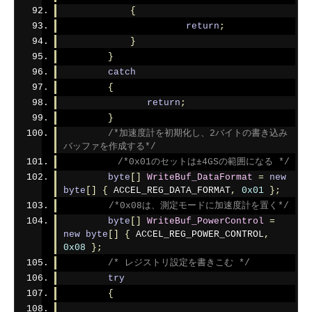
{
return
;
}
}
catch
{
return
;
}
/*加速度計を初期化し、2バイトの書き込み
バッファを作成する*/
/*0x01のセットは±4GSの範囲になる */
byte
[]
WriteBuf_DataFormat
=
new
byte
[]
{
 ACCEL_REG_DATA_FORMAT
,
0x01
};
/*0x08は、測定モードに加速度計を置く*/
byte
[]
WriteBuf_PowerControl
=
new
byte
[]
{
 ACCEL_REG_POWER_CONTROL
,
0x08
};
/* レジストリ設定を書きこむ */
try
{