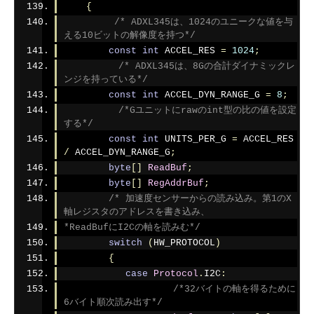
{
/* ADXL345は、1024のユニークな値を与
える10ビットの解像度を持つ*/
const
int
 ACCEL_RES 
=
1024
;
/* ADXL345は、8Gの合計ダイナミックレ
ンジを持っている*/
const
int
 ACCEL_DYN_RANGE_G 
=
8
;
/*Gユニットにrawのint型の比の値を設定
する*/
const
int
 UNITS_PER_G 
=
 ACCEL_RES 
/
 ACCEL_DYN_RANGE_G
;
byte
[]
ReadBuf
;
byte
[]
RegAddrBuf
;
/* 加速度センサーからの読み込み。第1のX
軸レジスタのアドレスを書き込み、
*ReadBufにI2Cの軸を読みむ*/
switch
(
HW_PROTOCOL
)
{
case
Protocol
.
I2C
:
/*32バイトの軸を得るために
6バイト順次読み出す*/