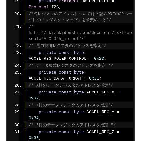
private
Protocol
 HW_PROTOCOL 
=
Protocol
.
I2C
;
/*各レジスタのアドレスについては下記のPDFの22ペー
ジ目の「レジスタ・マップ」を参照のこと*/
/* 
http://akizukidenshi.com/download/ds/free
scale/ADXL345_jp.pdf*/
/* 電力制御レジスタのアドレスを指定*/
private
const
byte
ACCEL_REG_POWER_CONTROL 
=
0x2D
;
/* データ形式レジスタのアドレスを指定 */
private
const
byte
ACCEL_REG_DATA_FORMAT 
=
0x31
;
/* X軸のデータレジスタのアドレスを指定*/
private
const
byte
 ACCEL_REG_X 
=
0x32
;
/* Y軸のデータレジスタのアドレスを指定*/
private
const
byte
 ACCEL_REG_Y 
=
0x34
;
/* Z軸のデータレジスタのアドレスを指定 */
private
const
byte
 ACCEL_REG_Z 
=
0x36
;