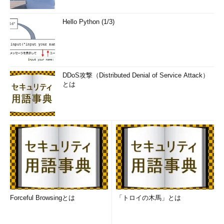
Hello Python (1/3)
DDoS攻撃（Distributed Denial of Service Attack）
とは
Forceful Browsingとは
「トロイの木馬」とは