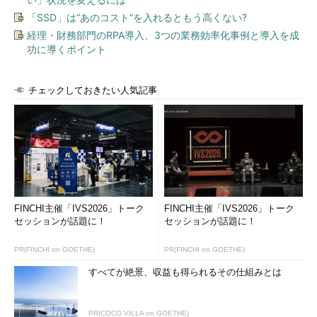
「SSD」は“あのコスト”を入れるともう高くない?
経理・財務部門のRPA導入、3つの業務効率化事例と導入を成
功に導くポイント
チェックしておきたい人気記事
FINCHI主催「IVS2026」トーク
FINCHI主催「IVS2026」トーク
セッションが話題に！
セッションが話題に！
PR(FINCHI on GOETHE)
PR(FINCHI on GOETHE)
すべてが絶景、収益も得られるその仕組みとは
PR(COCO VILLA on GOETHE)