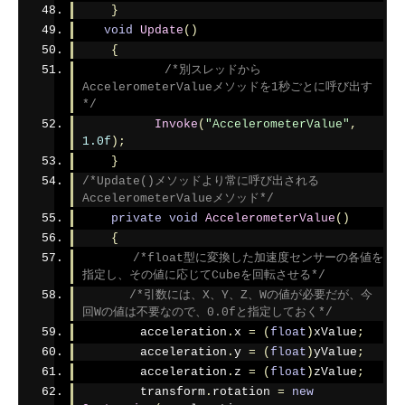
}
void
Update
()
{
/*別スレッドから
AccelerometerValueメソッドを1秒ごとに呼び出す
*/
Invoke
(
"AccelerometerValue"
,
1.0f
);
}
/*Update()メソッドより常に呼び出される
AccelerometerValueメソッド*/
private
void
AccelerometerValue
()
{
/*float型に変換した加速度センサーの各値を
指定し、その値に応じてCubeを回転させる*/
/*引数には、X、Y、Z、Wの値が必要だが、今
回Wの値は不要なので、0.0fと指定しておく*/
        acceleration
.
x 
=
(
float
)
xValue
;
        acceleration
.
y 
=
(
float
)
yValue
;
        acceleration
.
z 
=
(
float
)
zValue
;
        transform
.
rotation 
=
new