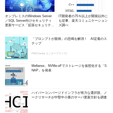
オンプレミスのWindows Server
IT開発者の75％以上が開発以外に
／SQL Server向けセキュリティ
も従事、楽天コミュニケーション
更新サービス「拡張セキュリティ
ズ調べ
更新プログ...
「プロンプトが面倒」の悲鳴を解消！ AI定着のス
テップ
PR(ITmedia エンタープライズ)
Mellanox、NVMe-oFでストレージを仮想化する「S
NAP」を発表
ハイパーコンバージドインフラが有力な選択肢、ノ
ークリサーチが中堅中小業のサーバ更新方針を調査