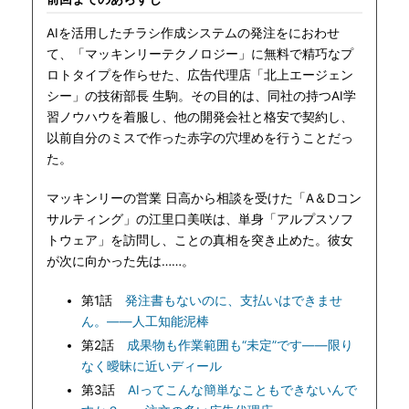
AIを活用したチラシ作成システムの発注をにおわせ
て、「マッキンリーテクノロジー」に無料で精巧なプ
ロトタイプを作らせた、広告代理店「北上エージェン
シー」の技術部長 生駒。その目的は、同社の持つAI学
習ノウハウを着服し、他の開発会社と格安で契約し、
以前自分のミスで作った赤字の穴埋めを行うことだっ
た。
マッキンリーの営業 日高から相談を受けた「A＆Dコン
サルティング」の江里口美咲は、単身「アルプスソフ
トウェア」を訪問し、ことの真相を突き止めた。彼女
が次に向かった先は……。
第1話
発注書もないのに、支払いはできませ
ん。――人工知能泥棒
第2話
成果物も作業範囲も“未定”です――限り
なく曖昧に近いディール
第3話
AIってこんな簡単なこともできないんで