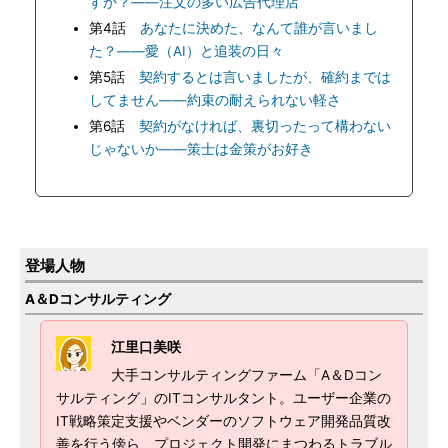
すか？――注文の多い広告代理店
第4話
あなたに決めた、なんて誰が言いまし
た？――愛（AI）と追装の日々
第5話
契約するとは言いましたが、確約までは
してません――約束の耐えられない軽さ
第6話
契約がなければ、裏切ったって構わない
じゃないか――策士は金策がお好き
登場人物
A＆Dコンサルティング
江里口美咲
大手コンサルティングファーム「A＆Dコン
サルティング」のITコンサルタント。ユーザー企業の
IT戦略策定支援やベンダーのソフトウェア開発品質改
善を行う傍ら、プロジェクト開発にまつわるトラブル