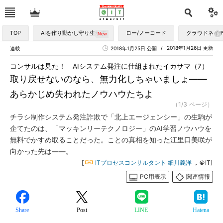
TOP
AIを作り動かし守り生かす
ロー/ノーコード
クラウドネイ
2018年1月26日 更新
連載
2018年1月25日 公開
コンサルは見た！ AIシステム発注に仕組まれたイカサマ（7）
取り戻せないのなら、無力化しちゃいましょ――
あらかじめ失われたノウハウたちよ
（1/3 ページ）
チラシ制作システム発注詐欺で「北上エージェンシー」の生駒が
企てたのは、「マッキンリーテクノロジー」のAI学習ノウハウを
無料でかすめ取ることだった。ことの真相を知った江里口美咲が
向かった先は――。
[
ITプロセスコンサルタント 細川義洋
，＠IT]
PC用表示
関連情報
Share
Post
LINE
Hatena