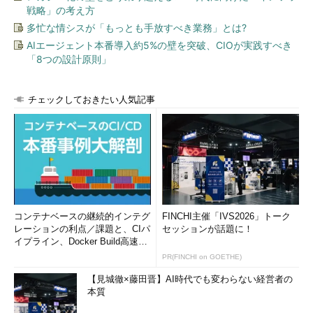
戦略」の考え方
多忙な情シスが「もっとも手放すべき業務」とは?
AIエージェント本番導入約5%の壁を突破、CIOが実践すべき
「8つの設計原則」
チェックしておきたい人気記事
コンテナベースの継続的インテグ
FINCHI主催「IVS2026」トーク
レーションの利点／課題と、CIパ
セッションが話題に！
イプライン、Docker Build高速化
のコツ (1/2...
PR(FINCHI on GOETHE)
【見城徹×藤田晋】AI時代でも変わらない経営者の
本質