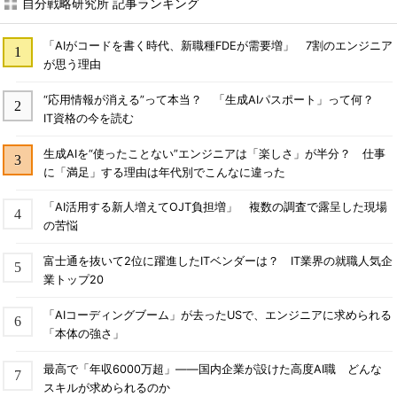
自分戦略研究所 記事ランキング
「AIがコードを書く時代、新職種FDEが需要増」 7割のエンジニア
が思う理由
“応用情報が消える”って本当？ 「生成AIパスポート」って何？
IT資格の今を読む
生成AIを“使ったことない”エンジニアは「楽しさ」が半分？ 仕事
に「満足」する理由は年代別でこんなに違った
「AI活用する新人増えてOJT負担増」 複数の調査で露呈した現場
の苦悩
富士通を抜いて2位に躍進したITベンダーは？ IT業界の就職人気企
業トップ20
「AIコーディングブーム」が去ったUSで、エンジニアに求められる
「本体の強さ」
最高で「年収6000万超」――国内企業が設けた高度AI職 どんな
スキルが求められるのか