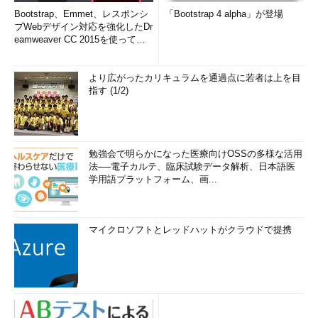
Bootstrap、Emmet、レスポンシ
「Bootstrap 4 alpha」が登場
ブWebデザイン対応を強化したDr
eamweaver CC 2015を使って
み...
より広がったカリキュラムを通過点に若者は上を目
指す (1/2)
勉強会で明らかになった医療向けOSSの多様な活用
法──電子カルテ、臨床試験データ解析、日本語医
学用語プラットフォーム、画...
マイクロソフトとレッドハットがクラウドで提携