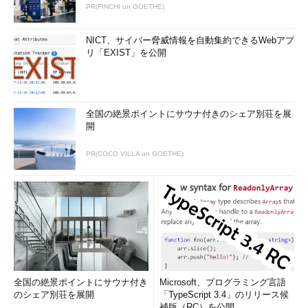
PR(FINCHI on GOETHE)
NICT、サイバー脅威情報を自動集約できるWebアプ
リ「EXIST」を公開
全国の絶景ポイントにサウナ付きのシェア別荘を展
開
PR(COCO VILLA on GOETHE)
全国の絶景ポイントにサウナ付き
Microsoft、プログラミング言語
のシェア別荘を展開
「TypeScript 3.4」のリリース候
補版（RC）を公開