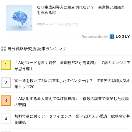
なぜ生成AI導入に踏み切れない？ 生産性と組織力
を高める鍵
PR(ITmedia エンタープライズ)
Recommended by
自分戦略研究所 記事ランキング
「AIがコードを書く時代、新職種FDEが需要増」 7割のエンジニア
が思う理由
富士通を抜いて2位に躍進したITベンダーは？ IT業界の就職人気企
業トップ20
「AI活用する新人増えてOJT負担増」 複数の調査で露呈した現場
の苦悩
無料で身に付くデータサイエンス 延べ23万人が受講、総務省が募
集開始