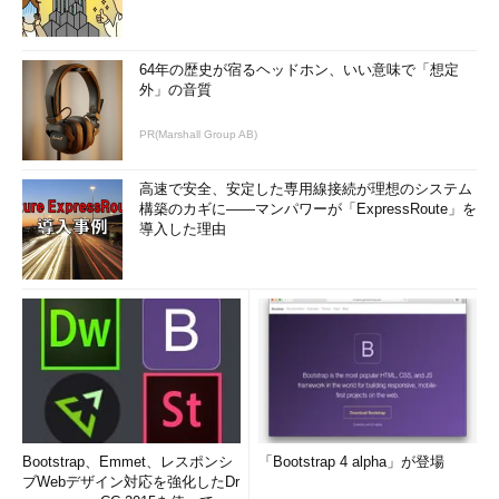
64年の歴史が宿るヘッドホン、いい意味で「想定
外」の音質
PR(Marshall Group AB)
高速で安全、安定した専用線接続が理想のシステム
構築のカギに――マンパワーが「ExpressRoute」を
導入した理由
Bootstrap、Emmet、レスポンシ
「Bootstrap 4 alpha」が登場
ブWebデザイン対応を強化したDr