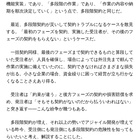
機能実装」であり、「多段階の作業」であり、「作業の内容や納
期を順次決定していく」という点で、多段階契約と同じだ。
最近、多段階契約が災いして契約トラブルになるケースを散見
する。「最初のフェーズを契約、実施した受注者が、その後のフ
ェーズの契約をもらえない」というケースだ。
一括契約同様、最後のフェーズまで契約できるものと算段して
いた受注者が、人員を確保し、場合によっては外注先まで頼んで
作業の実施に備えていたのに、契約できなければさまざまな損失
が出る。小さな企業の場合、資金繰りに困って経営が立ち行かな
くなることさえあり得る。
受注者は「約束が違う」と後方フェーズの契約や損害賠償を求
め、発注者は「そもそも契約がないのだから払ういわれはない」
と突き返す――こんな紛争が幾つもある。
多段階契約が増え、それ以上の勢いでアジャイル開発が増えて
いる昨今、受注側にも発注側にも多段階契約の危険性を知っても
らいたいと考え、解説することにした。