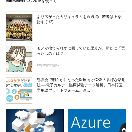
eamweaver CC 2015を使って
み...
より広がったカリキュラムを通過点に若者は上を目
指す (1/2)
モノが捨てられずに困っていた里歩が、新たに「買
ったもの」は？
PR(UR都市機構)
勉強会で明らかになった医療向けOSSの多様な活用
法──電子カルテ、臨床試験データ解析、日本語医
学用語プラットフォーム、画...