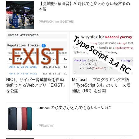
【見城徹×藤田晋】AI時代でも変わらない経営者の
本質
PR(FINCHI on GOETHE)
NICT、サイバー脅威情報を自動
Microsoft、プログラミング言語
集約できるWebアプリ「EXIST」
「TypeScript 3.4」のリリース候
を公開
補版（RC）を公開
arrowsの頑丈さがとんでもないレベルに
PR(arrows)