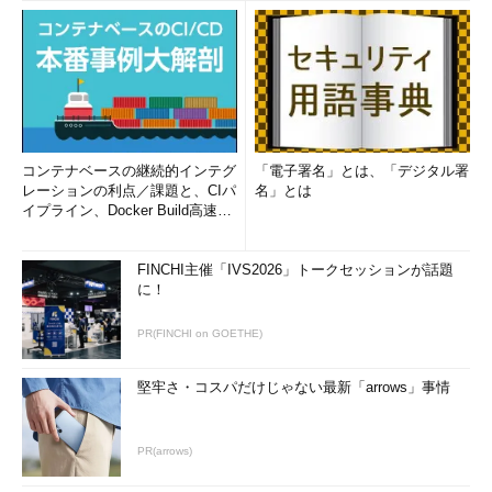
コンテナベースの継続的インテグ
「電子署名」とは、「デジタル署
レーションの利点／課題と、CIパ
名」とは
イプライン、Docker Build高速化
のコツ (1/2...
FINCHI主催「IVS2026」トークセッションが話題
に！
PR(FINCHI on GOETHE)
堅牢さ・コスパだけじゃない最新「arrows」事情
PR(arrows)