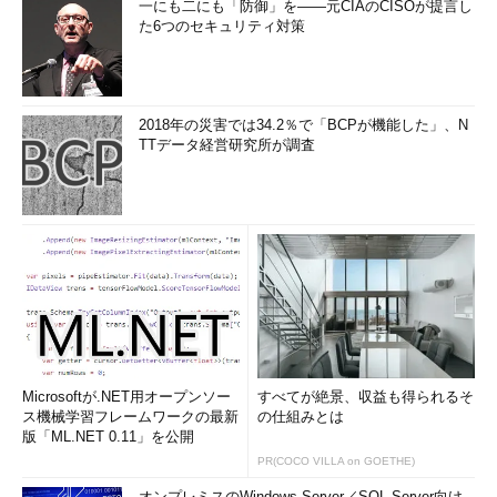
一にも二にも「防御」を――元CIAのCISOが提言し
た6つのセキュリティ対策
2018年の災害では34.2％で「BCPが機能した」、N
TTデータ経営研究所が調査
Microsoftが.NET用オープンソー
すべてが絶景、収益も得られるそ
ス機械学習フレームワークの最新
の仕組みとは
版「ML.NET 0.11」を公開
PR(COCO VILLA on GOETHE)
オンプレミスのWindows Server／SQL Server向け