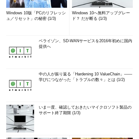
Ver.1.3（Ver.1.2の改訂版）は、有効な仕様であり、これに基づい
Windows 10版「PCのリフレッシ
Windows 10へ無料アップグレー
た半導体デバイスなども販売されている。現時点でのUSB PDの
ュ／リセット」の秘密 (1/3)
ド？ だが断る (1/3)
仕様の違いをまとめたのが下図である。
ベライゾン、SD-WANサービスを2016年初めに国内
提供へ
USB PDの仕様の違い
中の人が振り返る「Hardening 10 ValueChain」――
USB PD Rev:1.0、Rev:2.0、Rev:3.0の違い。USB PD Rev:2.
学びにつながった「トラブルの数々」とは (1/2)
0 Ver.1.2～1.3は、USB PD Rev:3.0の成立を受けて改訂され
たため、Rev:2.0 Ver.1.1までとは仕様に大きな違いがある。
Rev:3.0は、Rev:2.0 Ver.1.2以上に対して上位互換性を持つ。
いま一度、確認しておきたいマイクロソフト製品の
サポート終了期限 (1/3)
実際の接続では、USB PD Rev:3.0デバイスとRev:2.0デバイスが
接続される可能性がある。このとき、Rev:3.0デバイスは、
Rev:2.0デバイスとして振る舞うことになっている。