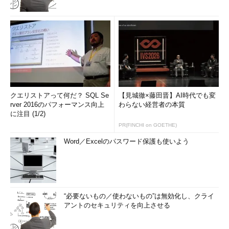
USB PDの歴史
USB PDには誤解が多い。というのも、USB PDの仕様が成立
する過程で複数の互換性のない方式がいったんは正式な仕様とな
ったからだ。ここでは、USB PDの成立過程を見ていくことで、
何が正式な仕様で何が現在の仕様でないのかを解説する。
USB PDの仕様書は、大きく「Revision」（リビジョン、版）
クエリストアって何だ？ SQL Se
【見城徹×藤田晋】AI時代でも変
rver 2016のパフォーマンス向上
わらない経営者の本質
で区別される。「USB PD 3.0」という名称は、「USB Power
に注目 (1/2)
Delivery Revision 3.0」という仕様書に対応する。また、同じリ
PR(FINCHI on GOETHE)
ビジョン内で改訂が行われた場合には仕様書のバージョンが上が
る。
Word／Excelのパスワード保護も使いよう
例えば、最新のUSB PDの仕様書は前述の通り「USB Power
Delivery Revision 3.0 Ver.1.2」である。一部のインターネット記
事などで「USB PD バージョン3」などの表記を見掛けることが
“必要ないもの／使わないもの”は無効化し、クライ
あるが、仕様書からいえば、この表記は正しくない。なお、本記
アントのセキュリティを向上させる
事では、USB PDのリビジョンに関して「USB PD 3.0」（USB
PD Rev:3.0）といった表記を行う。