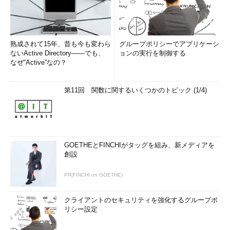
を拡大し、USB Type-Cコネクターを介して最大100Wの電力を
扱えるようにすることだ。ただしUSB PDは、USB PD対応ポー
ト同士が接続した場合のみに有効となり、接続しているポートの
片側がUSB PDに対応していなければ、従来のUSB 2.0／3.2、
熟成されて15年、昔も今も変わら
グループポリシーでアプリケーシ
USB Type-CやUSB-BC（Battery Charge）といった仕様に基づ
ないActive Directory――でも、
ョンの実行を制御する
なぜ“Active”なの？
いて電力供給が行われ、この場合、出力電圧は5Vのみとなる。
USB PDでは、必ず5V／9V／15V／20Vの固定電圧出力が可能
第11回 関数に関するいくつかのトピック (1/4)
で、5V／9V／15Vの場合には、最大3Aの出力が行える。また、
20Vでは最大5Aの出力（この場合に100Wとなる）が可能になる
が、この際にはeMarker（認証チップ）を搭載した5Aケーブルを
利用しなければならない。通常のUSB Type-Cケーブルでは、3A
までの出力が行える。また、オプションで電圧を変更できるプロ
GOETHEとFINCHIがタッグを組み、新メディアを
創設
グラマブル電源、独自の給電方式などをサポートできる。
PR(FINCHI on GOETHE)
ただし、USB Type-Cポートの全てがUSB PDを実装している
とは限らない。USB PDは、USB Type-Cに対してはオプション
クライアントのセキュリティを強化するグループポ
という位置付けになるからだ。USB PDを使ってUSB Type-Cコ
リシー設定
ネクターから給電を受けるPCでも、全てのUSB Type-Cポートが
USB PD対応しているわけではない点に注意したい。