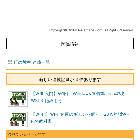
ートとUSB PDを実装していないポートの組み合わせではUSB
PDの機能は利用できず、通常のUSBとしての動作しか行われな
い。
USB PDの登場により、100W以下のモバイルデバイスなどで
Copyright© Digital Advantage Corp. All Rights Reserved.
は、USB Type-C＋USB PDの導入が急速に進む。スマートフォ
ンでは通常USBポートが1つのみというハードウェア構成が多
関連情報
く、USB Type-CとUSB PDそしてAlternate Modeなどを使うこ
とで、1つのコネクターに多数の機能を載せることが可能にな
ITの教室 連載一覧
る。
また、PCでも給電をUSB PDとしたものが増えてきている。
新しい連載記事が 3 件あります
PCの場合、バッテリーの大容量化に応じて、電圧を上げて充放
電の電流を低く抑えることが行われてきた（電圧にかかわらず、
【WSL入門】第1回 Windows 10標準Linux環境
大電流が人体などに危険なため）。このために、USB標準の5V
WSLを始めよう
は、電圧が低過ぎてPCの充電には向いていなかった。
【Wi-Fi】Wi-Fi速度のギモンを解消。2019年版Wi-
しかしUSB PDでは、仕様上最大20Vを出力させることが可能
Fiの教科書
で、PCの電源にも利用可能になった。これまでにもサードパー
ティーのACアダプターは、販売されてきたが、メーカーや機種