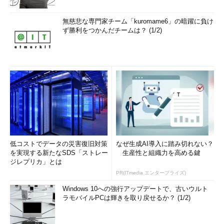
最初のUSB PD 1.0は、2012年に発表された。これは、USB
無慈悲な専門家チーム「kuromame6」の暗躍に負け
3.0（2008年）が発表された後であり、USB 3.1（2013年）にな
ず勝利をつかんだチームは？ (1/2)
る前の年である。この時点でUSB Type-C（2014年）はまだ決ま
っていなかった。USB PD 1.0は、USB2.0／3.0のType-A／Bコネ
クターに対して定義された。
低コストでデータの災害復旧対策
なぜ生成AI導入に踏み切れない？
を実現する新たなSDS「ストレー
生産性と組織力を高める鍵
ジレプリカ」とは
PR(ITmedia エンタープライズ)
Windows 10への強行アップデートで、古いウルト
ラモバイルPCは輝きを取り戻せるか？ (1/2)