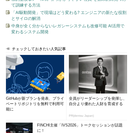
USB Charger （USB Power Delivery）
（USB
て訓練する方法
Implementers Forum）
「AI駆動開発」で現場はどう変わる? エンジニアの新たな役割
とサイロの解消
そもそも「電力」って何？
中身が全く分からないレガシーシステムも改修可能 AI活用で
変わるシステム開発
ここでは、本文理解のために最低限度の解説として「電力」を
解説しておく。すでに理解されている方は読み飛ばしていただい
て構わない。
チェックしておきたい人気記事
「電力」とは、電気が行う仕事、電気が持つエネルギーのこと
である。単位はW（ワット）で、「W数」とは電力を表す数値を
意味する。電力と電圧、電流の関係は、「電力[W] ＝ 電圧[V] ×
電流[A]」となっている（直流の場合）。
電圧の単位はV（ボルト）で、電流の単位はA（アンペア）で
ある。例えば、5Vで1Aが流れている場合、電源は5Wの電力を出
GitHubが新プランを発表、プライ
全員がリーダーシップを発揮し、
ベートリポジトリを無料で利用可
自分より優れた人財を育成する
力していることになる。なお、電気のエネルギーで主導的な役割
能に
を持つのは電流である。電力は、電力を出力する「電源」と電力
PR(dentsu Japan)
を消費する「負荷」が接続されたときに存在するもので、電源だ
FINCHI主催「IVS2026」トークセッションが話題
け、負荷だけの場合には、電流が流れないために電力そのものが
に！
存在していない。