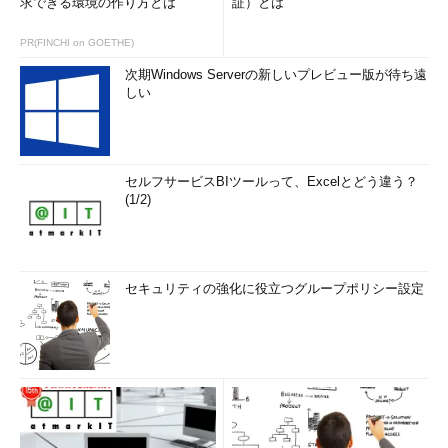
求できる環境の作り方とは
証）とは
る）の信号をUSB Type-Cポートから出力する機能だ。このゲス
ト仕様の信号への切り替えなどをUSB PDのデバイス間通信で行
PR(FINCHI on GOETHE)
う。
次期Windows Serverの新しいプレビュー版が待ち遠
しい
セルフサービスBIツールって、Excelとどう違う？
(1/2)
セキュリティの強化に役立つグループポリシー設定
USB Type-CとUSB PDの関係
USB PD 3.0は、USB Type-Cコネクターの電源機能を強化す
る仕様である。
USB PDの最大の特徴は、その名前にあるように電力供給能力