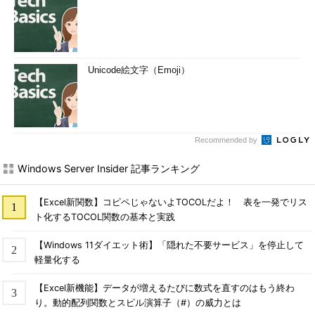
なく、ワット数でのみ製品を選択すればよい
もし、自分が利用している機器が40Wと表記されたUSB PD電
源（出力はUSB Type-C）を利用しているのなら、40W以上の表
記を持つUSB PD電源は必ず互換性を持つ。この条件を満たせ
Unicode絵文字（Emoji）
ば、ユーザーは、出力電力や電圧といったUSB PD機器の仕様を
考える必要はない。なお、表記未満のUSB PD電源が使えるかど
うかについては、USB PDの仕様上「不明」で、機器側の仕様に
依存する。
Recommended by
どの場合であっても「安全」なのかどうかは、USB PDの問題
Windows Server Insider 記事ランキング
ではなく、電気機器としての問題である。一般に消費者が入手で
きる電気機器に関しては、安全であることが法的に求められてい
【Excel新関数】コピペじゃないよTOCOLだよ！ 表を一発でリス
るが、法律が追い付かない部分（例えば、モバイルバッテリーが
ト化するTOCOL関数の基本と実践
電気用品安全法の対象になったのは2018年2月のこと）や、海外
からのオンライン通販などもあり、必ずしも「安全」な製品だけ
【Windows 11ダイエット術】「隠れた不要サービス」を停止して
が流通しているわけではないことに留意されたい。
軽量化する
【Excel新機能】データが増えるたびに数式を直すのはもう終わ
り。動的配列関数とスピル演算子（#）の威力とは