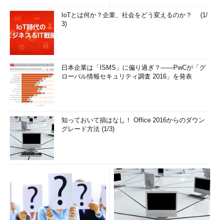
解...
クターとしてUSB Type-Cが追加されたのみだった。
IoTとは何か？企業、社会をどう変えるのか？ (1/
3)
USB Type-Cは、最初からUSB PDの利用を想定していたた
め、CC信号ラインをUSB PDのために利用する。CC信号ライン
を使って接続を検出し、デバイス間やケーブルが内蔵するE-
Markedデバイスとの通信を行うようになっている。
日本企業は「ISMS」に偏り過ぎ？――PwCが「グ
ローバル情報セキュリティ調査 2016」を発表
2016年になり、USB Type-Cケーブルのみに対象を限定した
USB PD Rev:3.0が登場する。これに合わせ、USB PD Rev:2.0が
改訂されUSB PD Rev:2.0 Ver.1.2が作られる。Rev:2.0 Ver.1.0～
1.1ではType-A／Bコネクターも対象としているものの、USB
知っておいて損はなし！ Office 2016からのダウン
グレード方法 (1/3)
Type-Cにも対応していた。Ver.1.2もType-A／Bコネクターに対
応しているものの、USB Type-Cに関しては、パワープロファイ
ルを廃してパワールール（Power Rules、後述）を導入した。
つまり、USB PD Rev:2.0 Ver.1.2は、Rev:3.0の成立を受け、矛
盾が出ないように作り直されたわけだ。これは、すでにUSB PD
Rev:2かつUSB Type-Cを採用した機器が市場に出回り始めたた
め、Rev:2.0を廃止するわけにはいかなかったからだと推測され
る。このため、現時点でも2017年に発表されたRev:2.0