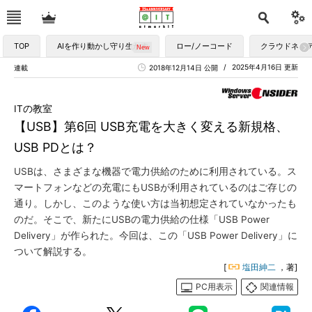
TOP
AIを作り動かし守り生かす
ロー/ノーコード
クラウドネイ
2025年4月16日 更新
連載
2018年12月14日 公開
ITの教室
【USB】第6回 USB充電を大きく変える新規格、
USB PDとは？
USBは、さまざまな機器で電力供給のために利用されている。ス
マートフォンなどの充電にもUSBが利用されているのはご存じの
通り。しかし、このような使い方は当初想定されていなかったも
のだ。そこで、新たにUSBの電力供給の仕様「USB Power
Delivery」が作られた。今回は、この「USB Power Delivery」に
ついて解説する。
[
塩田紳二
，著]
PC用表示
関連情報