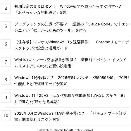
初期設定のままはダメ！ Windows 11を買ったらすぐ消すべき
「おせっかいな初期設定」5選
プログラミングの知識は不要？ 話題の「Claude Code」で非エン
ジニアが「欲しかったあのツール」を作る
【保存版】スマホでWindows 11を遠隔操作！ Chromeリモートデ
スクトップの設定と活用ガイド
USB PDのPDPと出力電圧のパターン
USB PDのパワールールは、対応電源に表記されるワット数
Win11のストレージ空き容量が激減？ 新機能「ポイントインタイ
（PDP）と出力電圧のパターンを1つに固定し、ユーザーがP
DPのみに着目して選択を行えるようにしてある。
※
初出時の
ムリストア」のわなと賢い設定術
グラフに誤りがありました。最新に規格に合わせてグラフを
修正しました（2018/12/15）
Windows 11が軽快に？ 2026年5月パッチ「KB5089549」でCPU
性能向上と低遅延モードが追加
例えば、A社のPCに付属していたUSB PD電源が60Wであれ
Windows 11「25H2」はなぜ地味な機能追加しかないのか？ 9カ
ば、同じく60WのUSB PD電源を利用するB社のPCでも利用可能
月で進んだ“静かなる成熟”
である。また、表記ワット数の小さな電源アダプターをより大き
2026年6月にWindows 11が起動不能に？ 「セキュアブート証明
なワット数の電源アダプターで置き換えることも問題がない
書」期限切れリスクと対策
（45Wの電源アダプターが付属するPCを、別の60Wの電源アダ
プターで充電してもよい）。
Copyright © ITmedia Inc. All Rights Reserved.