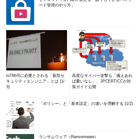
USB PDのパワールールとは
ード管理のやり方」
USB PDの仕様について解説する前に、利用者として最低限理
解しておくべきUSB PDの知識である「パワールール」について
解説しておく。
USB PDに関する記事や記述などでは、このパワールールを知
らずに書かれたものが少なからずあり、混乱の元になっている。
USB PDではパワールールが適用されるため、USB PD電源（ソ
ース）の選択に関してユーザーが仕様や実装を考慮する必要はな
い。
IoT時代に必要とされる「新型セ
高度なサイバー攻撃も「備えあれ
キュリティエンジニア」とは (1/
ば憂いなし」、JPCERT/CCが対
簡単にいうとパワールールとは、USB PDの電源は、
3)
策ガイド公開
PDP（Power Delivery Power）と呼ばれる「ワット数」を表記
することで基本仕様を記述するものだ。1つの数値のみで、自動
「ポリシー」と「基本設定」の違いを理解する (1/2)
的に出力電力に関する基本仕様が一意に決まる。このため、PDP
が60Wと表記されたUSB PD電源アダプターは、他の同じくPDP
60Wと表記された電源アダプターと基本仕様は同一で原則交換可
能である。ユーザーがUSB PDの電源装置を購入／選択する場合
は、出力できる電圧や電流がいくらまでというかは気にすること
ランサムウェア（Ransomware）