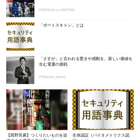
PR(FINCHI on GOETHE)
ただし、電流は負荷側の状態で決まる。このときの電力を「消
費電力」などという。電圧は電源装置の仕様で決まるが、電流は
「ポートスキャン」とは
負荷側の仕様、動作で決まることに注意されたい。ただし、全て
の電源には、出力できる最大電流（あるいは最大電力）があり、
例えば、5V最大1Aの電源があったとき、出力電流は、負荷によ
って決まるが、電源側の仕様により最大1A（電力にすれば5W）
までしか出力できない。
「さすが」と言われる驚きや感動を。新しい価値を
生む電通の挑戦
USB Type-CとUSB PDの関係
PR(dentsu Japan)
USB PDは、簡単にいうとUSB Type-Cコネクターの電源機能
を強化するオプション仕様である。オプションとはいえ、USB
Type-CとUSB PDは密接に関係しており、USB Type-Cの特徴と
して喧伝（けんでん）される機能のうちの幾つかは、USB PDと
の組み合わせでのみ実現できるものも少なくない。
例えば、USB Type-Cの特徴の一つであるAlternate Modeは、
USB PDが実装されているUSB Type-Cコネクターの機能であ
【西野亮廣】つくりたいものを追
生体認証（バイオメトリクス認
る。Alternate Modeとは、USB以外の仕様（ゲスト仕様と呼ばれ