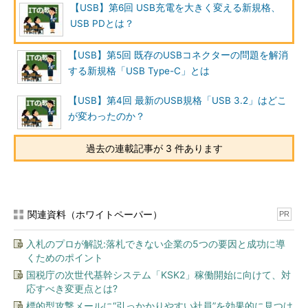
ごとの多数のプラグを切り替えるようなものだった。
【USB】第6回 USB充電を大きく変える新規格、
USB PDとは？
現状、USB Type-CでUSB PDをサポートするためには、追加
の半導体デバイスなどが必須となるため、PCなどでは必ずしも
【USB】第5回 既存のUSBコネクターの問題を解消
全てのUSB Type-CポートでUSB PDがサポートされているわけ
する新規格「USB Type-C」とは
ではない。
【USB】第4回 最新のUSB規格「USB 3.2」はどこ
なお、USB PDをサポートしたポートやプラグには、「
第1回
が変わったのか？
知っているようで知らないUSB
」で示したような電池をイメージ
するシンボルを付けることができるが、現状、USB PDのシンボ
過去の連載記事が 3 件あります
ルはほとんど見掛けない。
USB PDの概要
関連資料（ホワイトペーパー）
PR
ここから、USB PDについて解説を行っていこう。ベースにし
ているのは、最新の仕様書「USB Power Delivery Revision 3.0
入札のプロが解説:落札できない企業の5つの要因と成功に導
Ver.1.2」である。仕様書（英語）は、USB ORGのWebサイトか
くためのポイント
ら入手可能である。
国税庁の次世代基幹システム「KSK2」稼働開始に向けて、対
応すべき変更点とは?
USB Power Delivery
（USB Implementers Forum）
標的型攻撃メールに“引っかかりやすい社員”を効果的に見つけ