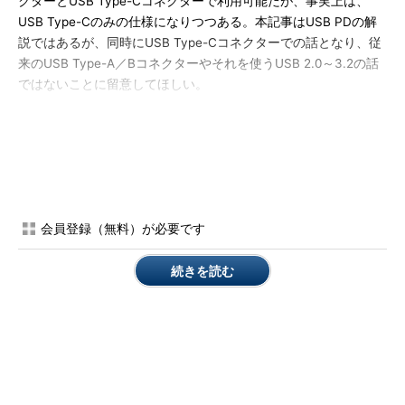
クターとUSB Type-Cコネクターで利用可能だが、事実上は、
USB Type-Cのみの仕様になりつつある。本記事はUSB PDの解
説ではあるが、同時にUSB Type-Cコネクターでの話となり、従
来のUSB Type-A／Bコネクターやそれを使うUSB 2.0～3.2の話
ではないことに留意してほしい。
USB PDは、接続時や動作中に電力供給方向の切り替えを可能
にし、USB Type-Cの機能強化としても利用されている。E-
Markedケーブル（俗にいう認証チップ内蔵ケーブル）の利用
や、ホストとデバイスの役割切り替え、Alternate Modeなどに関
わる仕様でもある。
会員登録（無料）が必要です
仕様としては、USB Type-CとUSB PD、さらにはUSB 2.0／
3.2、USB Battery Charge（以下USB-BC）とも独立しており、
続きを読む
USBの実装では、それぞれを組み込むことが可能である。例え
ば、USB 3.2とUSB-BC／USB PD／USB Type-Cという全ての組
み合わせが可能である。
USB PDの機能が有効になるのは、USB PDを実装したポート
同士が接続されたときのみで、当然ながらUSB PDを実装したポ