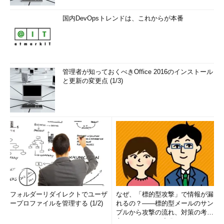
国内DevOpsトレンドは、これからが本番
USB PD標準化の歴史
USB PDが現在の仕様になるまでには、長い時間がかかり、
また、大きな変更が何回もあったため、少々混乱がある。
管理者が知っておくべきOffice 2016のインストール
ただし、Type-A／Bそのままではなく、接続検出などに特別な
と更新の変更点 (1/3)
プラグ／レセプタクルが定義された（信号ラインはそのまま）。
また、当時は、出力電圧に関しては、5V／12V／20Vの3種を想
定しており、USB PD Rev:2.0 Ver.1.1まで電源の仕様を「パワー
プロファイル（Power Profile）」と呼んだ。このUSB PD 1.0
は、対応するコントローラーデバイスなども発表されたが、実際
には、ほとんど採用されなかった。このUSB PD 1.0では、従来の
Type-A／Bコネクターが対象で、USB PDデバイス同士の通信
は、VBUSに信号を重畳して行っていた。
2014年になるとUSB Type-Cコネクターが発表される。これに
フォルダーリダイレクトでユーザ
なぜ、「標的型攻撃」で情報が漏
合わせUSB PDのリビジョンは2.0となり、USB Type-Cコネクタ
ープロファイルを管理する (1/2)
れるの？――標的型メールのサン
ーへの対応が行われた。ただし、初期のUSB PD Rev:2.0 Ver.1.0
プルから攻撃の流れ、対策の考え
方まで、もう一度分かりやすく
では、基本的な仕様はUSB PD Rev:1.0を引き継いでおり、コネ