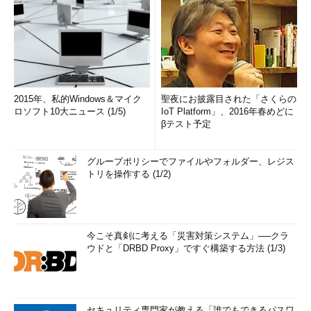
また、USB PD成立の過程で、USB Type-C側にも変更があ
り、一部の仕様がUSB Type-CからUSB PD側へ移る、あるいは
さらに別仕様（例えばUSB Type-C Authenticationなど）となる
といったことが起こった。このため、USB Type-CとUSB PD、
関連仕様の境界があいまい、あるいは古い仕様のままで語られる
ことも起こった。
2015年、私的Windows＆マイク
聖夜にお披露目された「さくらの
ロソフト10大ニュース (1/5)
IoT Platform」、2016年春めどに
こうした歴史があるため、USB PDに関する記述は混乱してい
βテスト予定
る。一つには2015年以前のUSB PD Rev:1.0またはRev:2.0 Ver.1.1
以下に基づく記述は現在では、過去の仕様であり、間違いではな
グループポリシーでファイルやフォルダー、レジス
いものの、すでに有効ではない仕様（例えばパワープロファイル
トリを操作する (1/2)
など）である。
このためインターネット上の記事を参照する場合には、執筆時
期に注意する必要がある。おおむね2016年以降のUSB PD
今こそ真剣に考える「災害対策システム」──クラ
Rev:3.0 Ver.1.0や同Rev:2.0 Ver.1.2に基づく記事は、細かい部分
ウドと「DRBD Proxy」ですぐ構築する方法 (1/3)
は別にして現在のUSB PDについての話になるが、2015年以前の
ものに関しては、古い仕様を元にした話であり、必ずしも現在の
USB PDとは一致しない可能性がある。
セキュリティ専門家が教える「誰でもできるパスワ