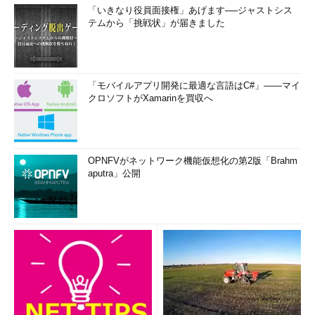
「いきなり役員面接権」あげます──ジャストシス
テムから「挑戦状」が届きました
「モバイルアプリ開発に最適な言語はC#」――マイ
クロソフトがXamarinを買収へ
OPNFVがネットワーク機能仮想化の第2版「Brahm
aputra」公開