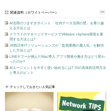
もSlackのbotで行うなど、DevOpsのためのツールとしてSlackを
活用しています。
関連資料（ホワイトペーパー）
PR
グローバルのプロジェクトに所属している同僚も、基本的には
AI活用のつまずきポイント 「社内データ活用の壁」を乗り越
Skypeを駆使して業務を進めています。ただ、時差があるため、
える方法とは
例えば「ブラジルのメンバーと会議をする際は、日本時間の深夜
クラウドのマネージドサービスでVMware vSphere環境を運
に自宅から対応する必要がある」など、少し変則的な勤務になら
用する方法とは?
ざるを得ないようです。
JR西日本ITソリューションズが「監視業務の属人化」を解消
した方法とは?
LINEヤフーが挑んだMac導入 アプリ開発や働き方はどう変わ
ったのか?
AIエージェントを今すぐ使い始めるには? 10の具体的活用方法
と導入のヒント
チェックしておきたい人気記事
時には朝から晩まで途切れることなくskype会議をする日も