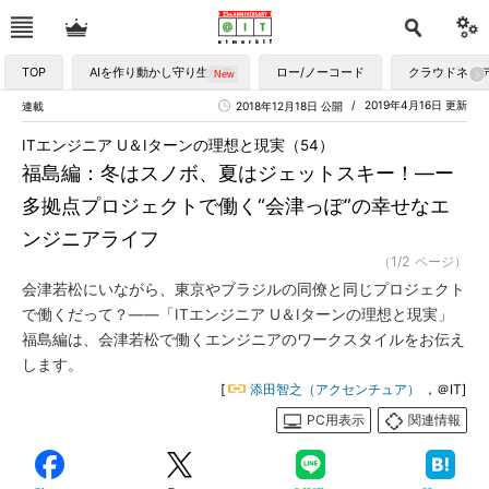
TOP
AIを作り動かし守り生かす
ロー/ノーコード
クラウドネイ
2019年4月16日 更新
連載
2018年12月18日 公開
ITエンジニア U＆Iターンの理想と現実（54）
福島編：冬はスノボ、夏はジェットスキー！―ー
多拠点プロジェクトで働く“会津っぽ”の幸せなエ
ンジニアライフ
（1/2 ページ）
会津若松にいながら、東京やブラジルの同僚と同じプロジェクト
で働くだって？――「ITエンジニア U＆Iターンの理想と現実」
福島編は、会津若松で働くエンジニアのワークスタイルをお伝え
します。
[
添田智之（アクセンチュア）
，＠IT]
PC用表示
関連情報