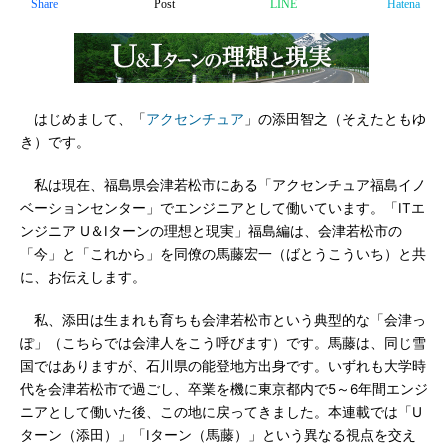
Share
Post
LINE
Hatena
はじめまして、「
アクセンチュア
」の添田智之（そえたともゆ
き）です。
私は現在、福島県会津若松市にある「アクセンチュア福島イノ
ベーションセンター」でエンジニアとして働いています。「ITエ
ンジニア U＆Iターンの理想と現実」福島編は、会津若松市の
「今」と「これから」を同僚の馬藤宏一（ばとうこういち）と共
に、お伝えします。
私、添田は生まれも育ちも会津若松市という典型的な「会津っ
ぽ」（こちらでは会津人をこう呼びます）です。馬藤は、同じ雪
国ではありますが、石川県の能登地方出身です。いずれも大学時
代を会津若松市で過ごし、卒業を機に東京都内で5～6年間エンジ
ニアとして働いた後、この地に戻ってきました。本連載では「U
ターン（添田）」「Iターン（馬藤）」という異なる視点を交え