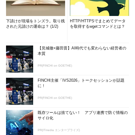
時にはオフラインも
クライアント先に出向く必要があるときは、東京に出張しま
す。
下請けが現場をトンズラ。取り残
HTTP/HTTPSでまとめてデータ
された元請けの運命は？ (1/2)
を取得するwgetコマンドとは？
クライアント訪問後にプロジェクトメンバーと一緒に食事の席
を囲むと仲良くなることが多いので、直接顔を合わせた方がオン
ラインオンリーよりもコミュニケーションはうまくいくように思
【見城徹×藤田晋】AI時代でも変わらない経営者の
本質
います。
PR(FINCHI on GOETHE)
でも、雪がたくさん降るんでしょう？
FINCHI主催「IVS2026」トークセッションが話題
に！
PR(FINCHI on GOETHE)
既存ツールは捨てない！ アプリ連携で防ぐ情報の
サイロ化
PR(ITmedia エンタープライズ)