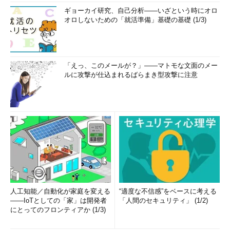
ギョーカイ研究、自己分析――いざという時にオロ
オロしないための「就活準備」基礎の基礎 (1/3)
「えっ、このメールが？」――マトモな文面のメー
ルに攻撃が仕込まれるばらまき型攻撃に注意
人工知能／自動化が家庭を変える
“適度な不信感”をベースに考える
――IoTとしての「家」は開発者
「人間のセキュリティ」 (1/2)
にとってのフロンティアか (1/3)