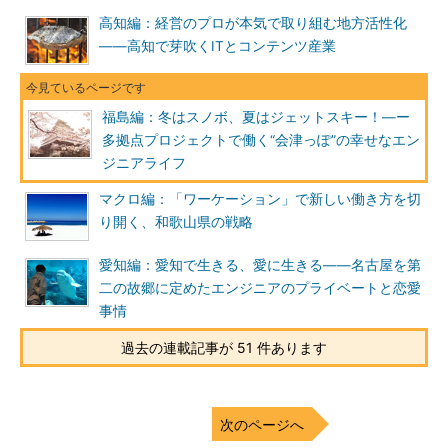
る企業の1社です。
高知編：経営のプロが本気で取り組む地方活性化
――高知で芽吹くITとコンテンツ産業
上記は私の一般的な1日の業務スケジュールです。首都圏で働
くエンジニアの皆さんと大差はないように見えますが、開発スタ
イルやチーム内のコミュニケーションのとり方、通勤形態が異な
福島編：冬はスノボ、夏はジェットスキー！―ー
ることなど、地方拠点ならではの部分があるとUターンしてから
多拠点プロジェクトで働く“会津っぽ”の幸せなエン
実感しています。
ジニアライフ
私は現在、東京のプロジェクトに所属しており、テストフェー
マクロ編：「ワーケーション」で新しい働き方を切
ズで発生した仕様変更や障害の対応、テストフェーズでの問い合
り開く、和歌山県の戦略
わせ対応などを担当しています。
愛知編：愛知で生きる、愛に生きる――名古屋を第
このプロジェクトの大きな特徴は、開発拠点が「東京」「札
二の故郷に定めたエンジニアのプライベートと恋愛
幌」「会津若松」の3拠点に分散していることです。入社したて
事情
の頃は、一度も会ったことがない遠隔地のメンバーとのやりとり
過去の連載記事が 51 件あります
に不安がありましたが、メールやSkypeのチャットや通話、画面
共有などの機能をフル活用して、業務を問題なく回しています。
他のプロジェクトでは、日々のコミュニケーションを全て
次のページへ
Slackに集約し、さらにJenkinsと連動させて開発資源のデプロイ