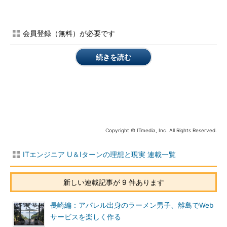
その会津若松のIT界隈（かいわい）が今、熱く盛り上がってい
ます。「スマートシティ会津若松」の推進を掲げ、産官学連携の
会員登録（無料）が必要です
下でデジタル技術を活用したまちづくりに取り組んでいるので
す。
続きを読む
市が築90年超の「
旧市長公舎（木造）
」や「
洋館（旧黒河内医
院）
」などの歴史的建築物をサテライトオフィスとして改修し、
企業に無料で貸し出すなど、IT関連企業の誘致や場所に依存しな
いテレワークを推進する動きが盛んです。
Copyright © ITmedia, Inc. All Rights Reserved.
多拠点プロジェクトのコミュニケーション
ITエンジニア U＆Iターンの理想と現実 連載一覧
新しい連載記事が 9 件あります
私の1日のスケジュール例
長崎編：アパレル出身のラーメン男子、離島でWeb
東日本大震災後の2011年8月以来、市内にオフィスを構えてい
サービスを楽しく作る
るアクセンチュアも、場所にとらわれない働き方に取り組んでい