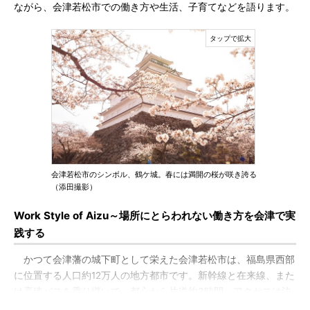
ながら、会津若松市での働き方や生活、子育てなどを語ります。
会津若松市のシンボル、鶴ケ城。春には満開の桜が咲き誇る
（添田撮影）
Work Style of Aizu～場所にとらわれない働き方を会津で実
践する
かつて会津藩の城下町として栄えた会津若松市は、福島県西部
に位置する人口約12万人の地方都市です。新幹線と在来線、また
は高速バスを乗り継いで、都心から片道約3時間。アクセスは決
して良いとはいえません。