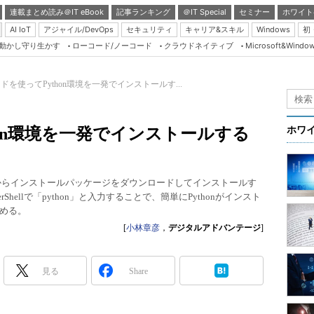
連載まとめ読み＠IT eBook
記事ランキング
＠IT Special
セミナー
ホワイト
AI IoT
アジャイル/DevOps
セキュリティ
キャリア&スキル
Windows
初
り動かし守り生かす
ローコード/ノーコード
クラウドネイティブ
Microsoft&Windo
Server & Storage
HTML5 + UX
ドを使ってPython環境を一発でインストールす...
Smart & Social
Coding Edge
hon環境を一発でインストールする
ホワ
Java Agile
Database Expert
公式ページからインストールパッケージをダウンロードしてインストールす
Linux ＆ OSS
hellで「python」と入力することで、簡単にPythonがインスト
める。
Master of IP Networ
[
小林章彦
，
デジタルアドバンテージ
]
Security & Trust
Test & Tools
見る
Share
Insider.NET
ブログ