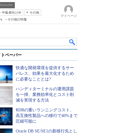
ペーパー
・中級者向けAI
その他
マイページ
ws
その他の特集
イトペーパー
快適な開発環境を提供するサー
バレス、効果を最大化するため
に必要なこととは?
ハンディターミナルの運用課題
k
を一掃、業務効率化とコスト削
減を実現する方法
RDBの重いランニングコスト、
高互換性製品への移行で40%まで
圧縮可能に
Oracle DB SE/SE1の新移行先とし