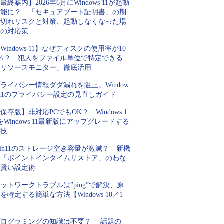
最終案内】2026年6月にWindows 11が起動
不能に？ 「セキュアブート証明書」の期
限切れリスクと対策、起動しなくなった場
合の対応策
Windows 11】なぜディスクの使用率が10
0％？ 犯人をファイル単位で特定できる
「リソースモニター」徹底活用
ライバシー情報ダダ漏れを阻止。Window
 11のプライバシー設定の見直しガイド
保存版】非対応PCでもOK？ Windows 1
をWindows 11最新版にアップグレードする
裏技
in11のストレージ空き容量が激減？ 新機
能「ポイントインタイムリストア」のわな
と賢い設定術
ットワークトラブルは”ping”で解決、原
を特定する簡単な方法【Windows 10／1
】
プログラミングの知識は不要？ 話題の