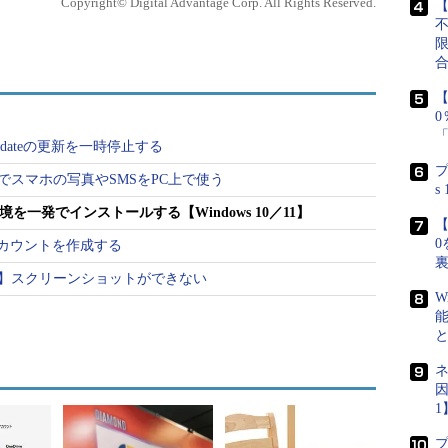
Copyright© Digital Advantage Corp. All Rights Reserved.
【
ールする
ル（コマンドプロンプトやPowerShell）で「python」コマンドを実行す
可能だ。ただし、通常のインストールパッケージを使ってインストー
要だ。
【
s Updateの更新を一時停止する
プ
同期でスマホの写真やSMSをPC上で使う
ールする
s
境を一発でインストールする【Windows 10／11】
ジからインストールする方法
【
0
oftアカウントを作成する
ル対策】スクリーンショットができない
W
いることからプログラミング言語の「Python（パ
ythonがどのようなプログラミング言語なのかについ
んな言語なの？
」を参照してほしい。
ネ
因
 11でAIチャット機能をサポートするなど、AIに力を入れてい
1
か、Windows 10／11でPythonを簡単にインストール