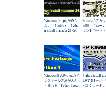
する機能をサポートしている。イン
ルするよりも手軽ではあるものの、
た。
Windowsで「pipが通ら
Microsoftア
Pythonをコマンドでインス
ない」を減らす Pytho
回避してローカ
n install manager 26.0の
ウントでセット
グローバルショート...
する3つの秘策【W
Windowsターミナルか、コマンドプロ
ws 11バージョン2
ると、Microsoft Storeアプリが
ルされている場合はPythonのプロ
インストールしたい場合は、この
ールパッケージのダウンロードなら
に際して、管理者権限は必要なく、
Windows版のPythonのイ
Python install m
ンストール方法が大き
6.0で変わった
通常のPythonのインストールと
く変わる Python Install
バルショートカ
れる。
Managerが登場
を理解する：pip
c...
Pythonのインストール後、Wind