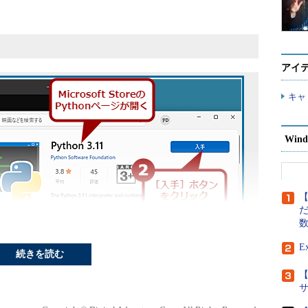
アイ
キャ
Wind
【
だ
E
続きを読む
【