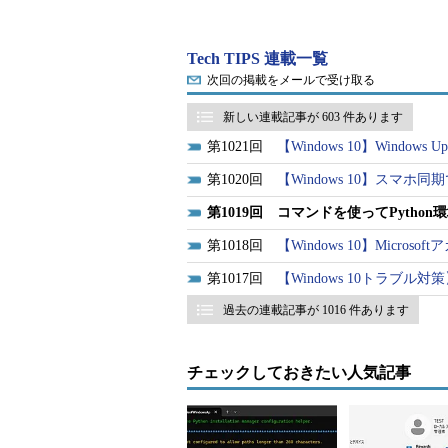
Windows 10／11にPython環境をインスト
Windows 10／11では、Windowsターミナ
Tech TIPS 連載一覧
ることで、Python環境のインストールが
次回の掲載をメールで受け取る
ルする方法とは異なる点もあるので注意が必
新しい連載記事が 603 件あります
目次
1021
【Windows 10】Window
1020
【Windows 10】スマホ
Pythonをコマンドでインスト
1019
コマンドを使ってPython環
Pythonのダウンロードペー
1018
【Windows 10】Micros
1017
【Windows 10トラブ
人工知能（AI）開発で広く使われて
過去の連載記事が 1016 件あります
イソン）」の人気が高まっている。P
ては、Python入門「
Pythonってど
チェックしておきたい人気記事
Microsoft EdgeやWindows
るMicrosoftも、その人気にあやかって