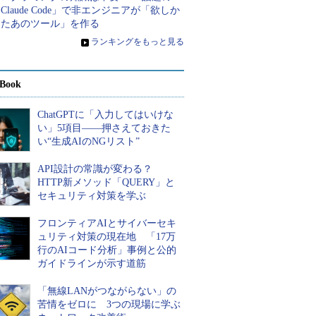
Claude Code」で非エンジニアが「欲しか
ったあのツール」を作る
»
ランキングをもっと見る
Book
ChatGPTに「入力してはいけな
い」5項目――押さえておきた
い“生成AIのNGリスト”
API設計の常識が変わる？
HTTP新メソッド「QUERY」と
セキュリティ対策を学ぶ
フロンティアAIとサイバーセキ
ュリティ対策の現在地 「17万
行のAIコード分析」事例と公的
ガイドラインが示す道筋
「無線LANがつながらない」の
苦情をゼロに 3つの現場に学ぶ