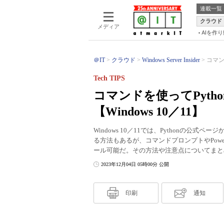
連載一覧
クラウド
メディア
AIを作
＠IT
クラウド
Windows Server Insider
コマン
Tech TIPS
コマンドを使ってPyt
【Windows 10／11】
Windows 10／11では、Pythonの
る方法もあるが、コマンドプロンプトやPowerS
ール可能だ。その方法や注意点についてまと
2023年12月04日 05時00分 公開
印刷
通知