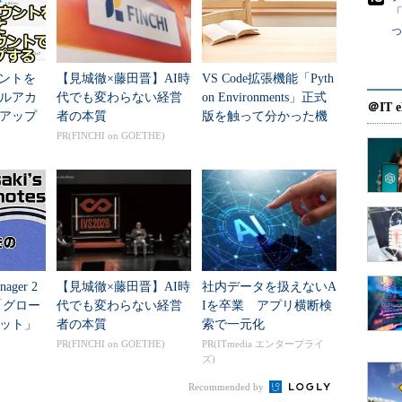
ストールパッケージをダウンロードしてインストー
「
幾つか制限もあるので注意点についてもまとめてみ
カウントを
【見城徹×藤田晋】AI時
VS Code拡張機能「Pyth
トールする
ルアカ
代でも変わらない経営
on Environments」正式
＠IT e
アップ
者の本質
版を触って分かった機
indo
能とUIの全体像
PR(FINCHI on GOETHE)
ンプトやPowerShellを開き、「python」と入力す
5...
起動し、Pythonの入手画面が開く（既にPythonがインストー
ンプトに切り替わる）。
画面で［入手］ボタンをクリックすると、インスト
びにインストールが行われる。なお、インストール
標準ユーザーであっても構わない。
anager 2
【見城徹×藤田晋】AI時
社内データを扱えないA
「グロー
代でも変わらない経営
Iを卒業 アプリ横断検
同様、IDLE（統合開発環境）も同時にインストールさ
ット」
者の本質
索で一元化
やbla
PR(FINCHI on GOETHE)
PR(ITmedia エンタープライ
ズ)
owsターミナルで「python」と入力して、実行すると、
Recommended by