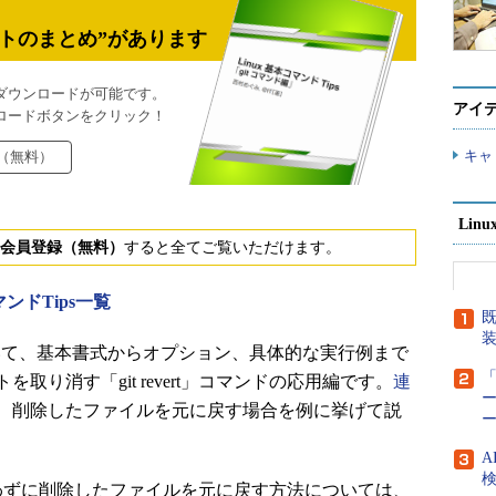
トのまとめ”があります
ダウンロードが可能です。
アイ
ロードボタンをクリック！
キャ
（無料）
Lin
会員登録（無料）
すると全てご覧いただけます。
マンドTips一覧
既
ついて、基本書式からオプション、具体的な実行例まで
「
り消す「git revert」コマンドの応用編です。
連
ー
、削除したファイルを元に戻す場合を例に挙げて説
A
検
ドを使わずに削除したファイルを元に戻す方法については、