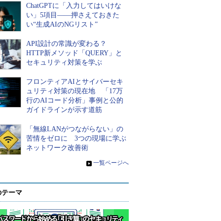
ChatGPTに「入力してはいけな
い」5項目――押さえておきた
い“生成AIのNGリスト”
API設計の常識が変わる？
HTTP新メソッド「QUERY」と
セキュリティ対策を学ぶ
フロンティアAIとサイバーセキ
ュリティ対策の現在地 「17万
行のAIコード分析」事例と公的
ガイドラインが示す道筋
「無線LANがつながらない」の
苦情をゼロに 3つの現場に学ぶ
ネットワーク改善術
»
一覧ページへ
のテーマ