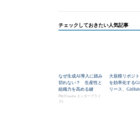
には、自分のPC上に作る「ローカルリ
に作る「リモートリポジトリ」があ
発を1本にまとめることができます
チェックしておきたい人気記事
また、ローカルリポジトリのみで
るリポジトリにリモートリポジトリ
たりするには、「git remote」コマ
に「add」や「remove」などのサ
既存のリポジトリ（リモートリポ
なぜ生成AI導入に踏み
大規模リポジト
は、まず、「
git clone
」（
連載第381
切れない？ 生産性と
を効率化するGit 
（※1）。リモートリポジトリの内
組織力を高める鍵
リース、GitHu
382回
）で最新版を取得します。開
機能を紹介
PR(ITmedia エンタープライ
ズ)
いう場合は、「git clone」と「git
※1 特定のファイルだけ
れば「Raw」という
ロードできる。この
いる（［Clone or do