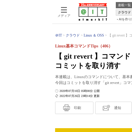
連載一覧
クラウド
メディア
AIを作
＠IT
クラウド
Linux ＆ OSS
【 git reve
Linux基本コマンドTips（406）
【 git revert 
コミットを取り消す
本連載は、Linuxのコマンドについて、基
今回はコミットを取り消す「git revert」
2020年07月10日 05時00分 公開
2022年07月26日 23時14分 更新
印刷
通知