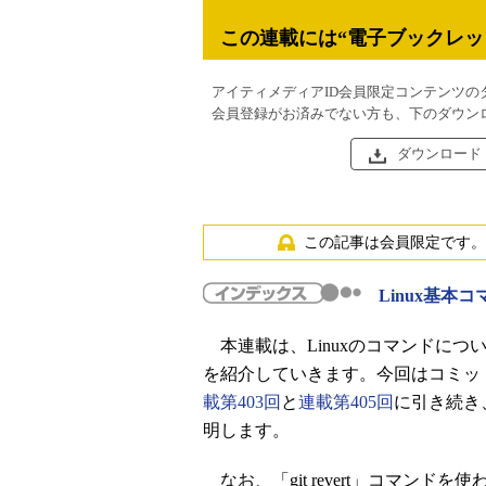
この連載には“電子ブックレッ
アイティメディアID会員限定コンテンツの
会員登録がお済みでない方も、下のダウン
ダウンロード
この記事は会員限定です。
Linux基本コ
本連載は、Linuxのコマンドに
を紹介していきます。今回はコミットを取
載第403回
と
連載第405回
に引き続き
明します。
なお、「git revert」コマン