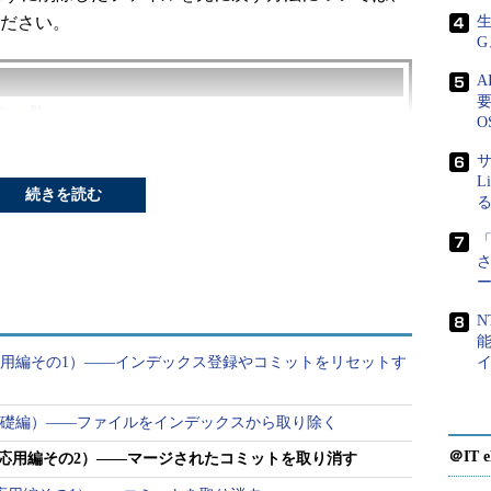
ださい。
生
G
要
ン一覧
O
サ
L
続きを読む
た直後に操作をやり直す
「
N
ージョン管理システム用のコマンドです。Gitは元々
マンド（応用編その1）――インデックス登録やコミットをリセットす
管理するために作られた「バージョン管理システム」
ebサイトのソースコード、ドキュメントの管理などに
マンド（基礎編）――ファイルをインデックスから取り除く
＠IT e
コマンド（応用編その2）――マージされたコミットを取り消す
版だけを保存するやり方はうまくいきません。開発