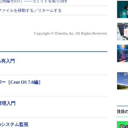
マンド（応用編その1）――コミットを取り消す
管理し、必要に応じて比較、参照したり、元に戻し
ド――ファイルを移動する／リネームする
ージョン管理システム」です。
分かれした状態も管理できます。複数のメンバーによ
各時点におけるコメントや、コメントへの返信など
Copyright © ITmedia, Inc. All Rights Reserved.
x再入門
「サブコマンド」と組み合わせて利用します（本連載
せをコマンドとして紹介します）。
Cent OS 7.0編］
コマンドは、「コミットの内容を取り消すためのコミット」
録を残した上で、ファイルの変更を元に戻すことが
x管理入門
注目
ository）」を使ってバージョンを管理します。リポ
、コメントなどを一括して保管します。リポジトリ
のシステム監視