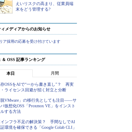
えいリスクの高まり、従業員端
末をどう管理する?
ティメディアからのお知らせ
リア採用の応募を受け付けています
ux ＆ OSS 記事ランキング
月間
本日
存OSSをAIで“一から書き直し”？ 再実
装・ライセンス回避が招く対立と分断
脱VMware」の移行先としても注目――サ
バ仮想化OSS「Proxmox VE」をインスト
ールする方法
Iインフラ不足の解決策？ 手間なしでAI
証環境を確保できる「Google Colab CLI」