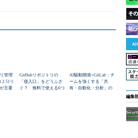
ポジトリ」と、「GitHub」などのWebサービス上
り、両者を連携させることで複数の開発者による開
。
運用することも可能です。そのような運用をしてい
を追加したり、逆に、リモートリポジトリを削除し
ンドを使用します。「git remote」コマンドには、さら
ブコマンドがあります。
ジトリ）にあるソースコードなどを入手したい場合
リ管理
GitHubリポジトリの
AI駆動開発×GitLab：チ
回
）でリポジトリを自分の環境に複製します
2.51リ
「侵入口」をどうふさ
ームを強くする「共
容がバージョンアップされたら「
git pull
」（
連載第
bが主要
ぐ？ 無料で使える6つ
有・自動化・分析」の
発に参加するのではなく、単に最新版を取得したいと
のセキュリティ設定
リアル
編集
 pull」を利用すればよいでしょう。
が欲しい場合、例えばGitHub（github.com）にあるリポジトリであ
ボタンで表示されるURLを使い、
「wget」コマンド
などを使ってダウン
他、プロジェクト全体をダウンロードするためのリンクも用意されて
wnload］ボタン→「Download ZIP」）。