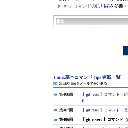
「git rm」コマンドの応用編
を参照く
目次
git revertコマンドの概要
|
書式
|
オプショ
実行例
マージされたコミットを取り消す
マージされたコミットを取り消し
git／git revertコマンドとは？
Linux基本コマンドTips 連載一覧
次回の掲載をメールで受け取る
「git」は「Git」という分散型バ
408
【 git reset 】コ
Linuxカーネルのソースコードを
る
で、現在は多くのソフトウェアやW
407
【 git reset 】コ
用いられています。
406
【 git revert 】
ソースコードを管理する際、最新