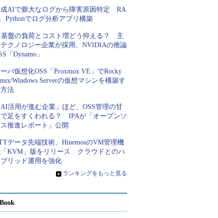
成AIで膨大なログから障害原因特定 RA
、Pythonでログ分析アプリ構築
AI基盤の負荷とコスト増どう抑える？ 主
テクノロジー企業が採用、NVIDIAの推論
SS「Dynamo」
ーバ仮想化OSS「Proxmox VE」でRocky
inux/Windows Serverの仮想マシンを構築す
る方法
AI活用が進む企業」ほど、OSS管理の甘
さで足をすくわれる？ IPAが「オープンソ
ース推進レポート」公開
TTデータ先端技術、HinemosのVM管理機
能「KVM」版をリリース クラウドとのハ
イブリッド運用を強化
»
ランキングをもっと見る
Book