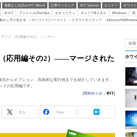
連載まとめ読み＠IT eBook
記事ランキング
＠IT Special
セミナー
ホワイト
AI IoT
アジャイル/DevOps
セキュリティ
キャリア&スキル
Windows
初
り動かし守り生かす
ローコード/ノーコード
クラウドネイティブ
Microsoft&Windo
Server & Storage
HTML5 + UX
rt 】コマンド（応用編その2）――マー...
Smart & Social
Coding Edge
】コマンド（応用編その2）――マージされた
ホワ
Java Agile
Database Expert
本書式からオプション、具体的な実行例までを紹介していきます。
Linux ＆ OSS
コマンドの応用編です。
Master of IP Networ
[
西村めぐみ
，
＠IT
]
Security & Trust
見る
Share
Test & Tools
Insider.NET
ブログ