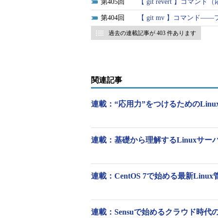
405
【 git revert 】コ
中のさまざまなタイミングで状態を
404
【 git mv 】コマン
たりできるようにする仕組みが「バ
過去の連載記事が 403 件あります
Gitでは、テスト版など複数に枝
る開発を前提としており、開発中の
も管理できるようになっています。
関連記事
gitのサブコマンドとGitの仕組み
連載：“応用力”をつけるためのLinu
gitコマンドはほとんどの場合、
ではgitとサブコマンドの組み合わ
連載：基礎から理解するLinuxサーバー［
今回紹介する「git revert」
を行うコマンドです。コミットの記
できます。
連載：CentOS 7で始める最新Linu
gitコマンドでは「リポジトリ（rep
ジトリにはソースコードや変更履歴
連載：Sensuで始めるクラウド時代