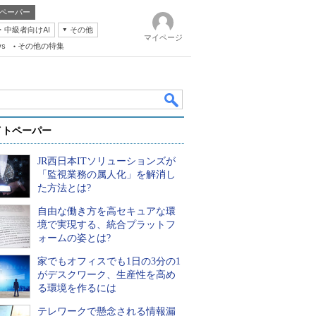
ペーパー
・中級者向けAI
その他
マイページ
ws
その他の特集
イトペーパー
JR西日本ITソリューションズが
「監視業務の属人化」を解消し
た方法とは?
自由な働き方を高セキュアな環
k
境で実現する、統合プラットフ
ォームの姿とは?
家でもオフィスでも1日の3分の1
がデスクワーク、生産性を高め
る環境を作るには
テレワークで懸念される情報漏