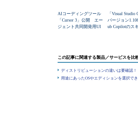
保管場所であるリポジトリに対し
AIコーディングツール
「Visual Studio
ー」「ワーキングエリア」「作業ツリー」な
「Cursor 3」公開 エー
バージョン1.108
ジェント共同開発用UI
ub Copilotの
取得した最新版のファイルはワーク
「Agents Window」で開
など追加
リ」です。
発はどう変わ...
ワークツリーで編集した結果をリ
す。「
git add
」（
連載第384回
）コ
この記事に関連する製品／サービスを比
あるいは「ステージングエリア」と
ディストリビューションの違いは要確認！『
イルの変更箇所などが記録されます
用途にあったOSやエディションを選択できていま
インデックスの内容は「git com
「git push」コマンドでローカ
従って、「git add」や「git c
リポジトリに影響を与えることはあ
ワークツリーのファイルを過去の任
Gitには、この他、開発中のソー