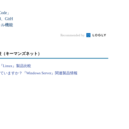
、ファイルの編集などを行う場所を「ワークツリ
 Code」
どと呼びます。「git clone」や「git pull」で
、GitH
スキル機能
ツリーに配置されます。つまり「作業ディレクト
Recommended by
ポジトリに反映する操作を「コミット」と呼びま
マンドでコミットしたいファイルを「インデックス」
較（キーマンズネット）
呼ばれる領域に追加します。インデックスにはファ
Linux』製品比較
。
すか？『Windows Server』関連製品情報
mit」コマンドでローカルリポジトリにコミットされ、
ルリポジトリの内容をリモートリポジトリに反映します。
ommit」などを行わなければ、自分の環境で編集した内容が
りません。自由に編集し、テストできます。なお、
意のコミット状態に戻すことも可能です。
スコードやドキュメントを、「テスト版」「○○版」