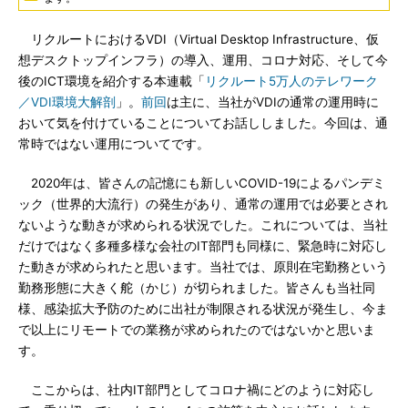
リクルートにおけるVDI（Virtual Desktop Infrastructure、仮
想デスクトップインフラ）の導入、運用、コロナ対応、そして今
後のICT環境を紹介する本連載「
リクルート5万人のテレワーク
／VDI環境大解剖
」。
前回
は主に、当社がVDIの通常の運用時に
おいて気を付けていることについてお話ししました。今回は、通
常時ではない運用についてです。
2020年は、皆さんの記憶にも新しいCOVID-19によるパンデミ
ック（世界的大流行）の発生があり、通常の運用では必要とされ
ないような動きが求められる状況でした。これについては、当社
だけではなく多種多様な会社のIT部門も同様に、緊急時に対応し
た動きが求められたと思います。当社では、原則在宅勤務という
勤務形態に大きく舵（かじ）が切られました。皆さんも当社同
様、感染拡大予防のために出社が制限される状況が発生し、今ま
で以上にリモートでの業務が求められたのではないかと思いま
す。
ここからは、社内IT部門としてコロナ禍にどのように対応し