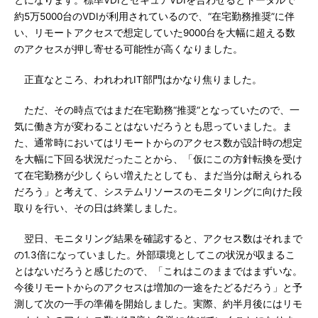
とになります。標準VDIとセキュアVDIを合わせるとトータルで
約5万5000台のVDIが利用されているので、“在宅勤務推奨”に伴
い、リモートアクセスで想定していた9000台を大幅に超える数
のアクセスが押し寄せる可能性が高くなりました。
正直なところ、われわれIT部門はかなり焦りました。
ただ、その時点ではまだ在宅勤務“推奨“となっていたので、一
気に働き方が変わることはないだろうとも思っていました。ま
た、通常時においてはリモートからのアクセス数が設計時の想定
を大幅に下回る状況だったことから、「仮にこの方針転換を受け
て在宅勤務が少しくらい増えたとしても、まだ当分は耐えられる
だろう」と考えて、システムリソースのモニタリングに向けた段
取りを行い、その日は終業しました。
翌日、モニタリング結果を確認すると、アクセス数はそれまで
の1.3倍になっていました。外部環境としてこの状況が収まるこ
とはないだろうと感じたので、「これはこのままではまずいな。
今後リモートからのアクセスは増加の一途をたどるだろう」と予
測して次の一手の準備を開始しました。実際、約半月後にはリモ