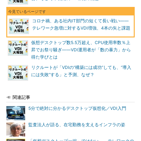
コロナ禍、ある社内IT部門の短くて長い戦い――
テレワーク急増に対するVDI増強、4本の矢と課題
仮想デスクトップ数5.5万超え、CPU使用率数％上
昇でお祭り騒ぎ――VDI運用者が「数の暴力」から
得た学びとは
リクルートが「VDIの“構築には成功”しても、“導入
には失敗”する」と予測、なぜ？
関連記事
5分で絶対に分かるデスクトップ仮想化／VDI入門
監査法人が語る、在宅勤務を支えるインフラの姿