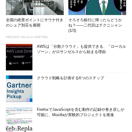
全国の絶景ポイントにサウナ付き
そろそろ銀行に帰ったらどうか
のシェア別荘を展開
ね？――二代目はテクニシャン
(1/3)
PR(COCO VILLA on GOETHE)
AWSは「分散クラウド」も提供できる、「ローカル
ゾーン」がロサンゼルスから始まる理由
クラウド戦略を計画する6つのステップ
FirefoxでJavaScriptを含む動作の記録や巻き戻しが
可能に、Mozillaが実験的プロジェクトを推進