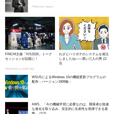
PR(dentsu Japan)
FINCHI主催「IVS2026」トーク
わざとハリボテのシステムを発注
セッションが話題に！
しましたね――黒い三人の男 (1/
3)
PR(FINCHI on GOETHE)
WSUSによるWindows 10の機能更新プログラムの
配布－バージョン1909版－
AWS、「今の機械学習に必要なのは、開発者が急速
な進化を取り込み、安定的に生産性を発揮できる基
盤」 (1/2)