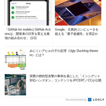
「GitHub for mobileとGitHub Acti
Google、古典的コンピュータを
onsは、開発者の日常を変える最
超える「量子超越性」を実証か
強の組み合わせ」 (1/2)
みにくいアヒルの子の定理（Ugly Duckling theore
m）とは？
実際の標的型攻撃の事例を基にした「インシデント
対応ハンズオン」コンテンツをJPCERT／CCが公開
Recommended by