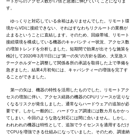
ートからのアクセス数が1.7倍と急激に伸びていくことになりま
す。
ゆっくりと対応している余裕はありませんでした。リモート環
境からVDIに接続できない、それはすなわちリクルートの業務が
止まるということに直結します。そのため、回線帯域、リモート
接続環境を構成している機器のキャパシティー状況、アクセス数
の増加トレンドを分析しました。短期間で効果が出そうな施策を
検討して2020年3月11日には“第一の矢”の方針を固め、大至急ス
テークホルダーと調整して関係各所の承認を取得した上で準備を
急ぎました。結果4月初旬には、キャパシティーの増強を完了す
ることができました。
第一の矢は、機器の特性を活用したものでした。リモートアク
セスの増加に伴い、アクセス経路の機器のCPUリソースが足りな
くなるリスクが発生しました。通常ならハードウェアの追加が必
要です。しかし一般的に、ハードウェア調達には数カ月もかかっ
てしまい、今回のような急な対応には間に合いません。しかし、
われわれの機器は特性として、追加でライセンスを適用するだけ
でCPUを増強できる仕組みになっていました。そのため、調達納