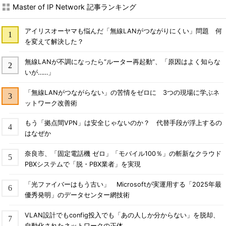
Master of IP Network 記事ランキング
アイリスオーヤマも悩んだ「無線LANがつながりにくい」問題 何
を変えて解決した？
無線LANが不調になったら“ルーター再起動”、「原因はよく知らな
いが……」
「無線LANがつながらない」の苦情をゼロに 3つの現場に学ぶネ
ットワーク改善術
もう「拠点間VPN」は安全じゃないのか？ 代替手段が浮上するの
はなぜか
奈良市、「固定電話機 ゼロ」「モバイル100％」の斬新なクラウド
PBXシステムで「脱・PBX業者」を実現
「光ファイバーはもう古い」 Microsoftが実運用する「2025年最
優秀発明」のデータセンター網技術
VLAN設計でもconfig投入でも「あの人しか分からない」を脱却、
自動化されたネットワークの正体