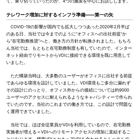
て、乗り切っていったのか、4つの施策を中心にお話しします。
テレワーク増加に対するインフラ準備――第一の矢
COVID-19の影響が国内でも拡大しつつあった2020年2月半ば
のある日、当社では今までのように“オフィスへの出社前提”か
ら“在宅勤務推奨”へと、働き方の方針が転換されました。もちろ
ん当社では、もともと在宅勤務制度も有していたので、インター
ネット経由でリモートからVDIに接続できる環境を既に用意して
いました。
ただ構築当時は、大多数のユーザーがオフィスに出社する前提
であらゆる環境を設計していました。VDI環境もご多分に漏れず
その設計にのっとり、オフィス外からの接続については約9000
ユーザーのアクセスに耐えられるようなキャパシティーで作られ
ていたのです。当社のこれまでの働き方では、この設計で問題な
く運用できていました。
当社では、ほぼ全従業員がVDIを利用しているので、在宅勤務
実施者が増える＝VDIへのリモートアクセスの増加に直結するこ