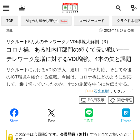
TOP
AIを作り動かし守り生かす
ロー/ノーコード
クラウドネイ
連載
2021年4月27日 公開
リクルート5万人のテレワーク／VDI環境大解剖（3）
コロナ禍、ある社内IT部門の短くて長い戦い――
テレワーク急増に対するVDI増強、4本の矢と課題
リクルートにおけるVDIの導入、運用、コロナ対応、そして今後
のICT環境を紹介する連載。今回は、コロナ禍にどのように対応
して、乗り切っていったのか、4つの施策を中心にお伝えする。
[
石光直樹
，リクルート]
PC用表示
関連情報
Share
Post
LINE
Hatena
この記事は会員限定です。
会員登録（無料）
すると全てご覧いただけ
ます。