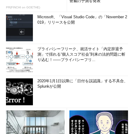
脅威の予測を発表
PR(FINCHI on GOETHE)
Microsoft、「Visual Studio Code」の「November 2
019」リリースを公開
プライバシーフリーク、就活サイト「内定辞退予
測」で揺れる“個人スコア社会”到来の法的問題に斬
り込む！――プライバシーフリ...
2020年1月1日以降に「日付を誤認識」する不具合、
Splunkが公開