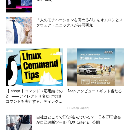
「人のモチベーションを高めるAI」をオムロンとス
クウェア・エニックスが共同研究
【 shopt 】コマンド（応用編その
Jeep アソビュー！ギフト当たる
2）――ディレクトリ名だけでcd
コマンドを実行する、ディレクト
リ名の入力ミスを補正...
PR(Jeep Japan)
自社はどこまでDXが進んでいる？ 日本CTO協会
が自己診断ツール「DX Criteria」公開