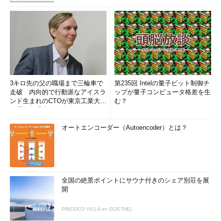
3キロ先の父の職場まで三輪車で
第235回 Intelの量子ビット制御チ
走破 内向的で行動派なアイスラ
ップが量子コンピュータ格差を生
ンド生まれのCTOが東京工業大学
む？
を選んだ理由 (1/2)
オートエンコーダー（Autoencoder）とは？
全国の絶景ポイントにサウナ付きのシェア別荘を展
開
PR(COCO VILLA on GOETHE)