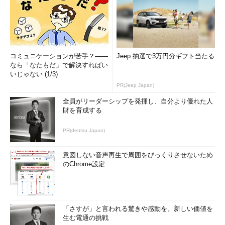
コミュニケーションが苦手？――
Jeep 抽選で3万円分ギフト当たる
なら「なたもだ」で解決すればい
いじゃない (1/3)
PR(Jeep Japan)
全員がリーダーシップを発揮し、自分より優れた人
財を育成する
PR(dentsu Japan)
意図しない音声再生で周囲をびっくりさせないため
のChrome設定
「さすが」と言われる驚きや感動を。新しい価値を
生む電通の挑戦