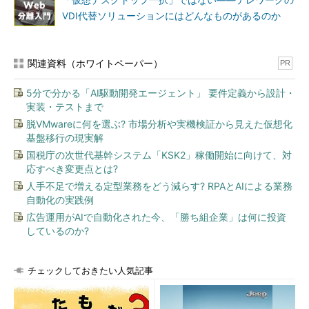
「仮想デスクトップ一択」ではない――テレワークの
VDI代替ソリューションにはどんなものがあるのか
関連資料（ホワイトペーパー）
PR
5分で分かる「AI駆動開発エージェント」 要件定義から設計・
実装・テストまで
脱VMwareに何を選ぶ? 市場分析や実機検証から見えた仮想化
基盤移行の現実解
国税庁の次世代基幹システム「KSK2」稼働開始に向けて、対
応すべき変更点とは?
人手不足で増える定型業務をどう減らす? RPAとAIによる業務
自動化の実践例
広告運用がAIで自動化された今、「勝ち組企業」は何に投資
しているのか?
チェックしておきたい人気記事