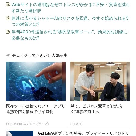
Webサイトの運用はなぜストレスがかかる? 不安・負荷を減ら
す新たな選択肢
急速に広がるシャドーAIのリスクを回避、今すぐ始められる5
つの対策とは?
年間4000件送信される“標的型攻撃メール”、効果的な訓練に
必要なものは?
チェックしておきたい人気記事
既存ツールは捨てない！ アプリ
AIで、ビジネス変革と“はたら
連携で防ぐ情報のサイロ化
く”体験の向上へ
PR(ITmedia エンタープライズ)
PR(＠IT)
GitHubが新プランを発表、プライベートリポジトリ