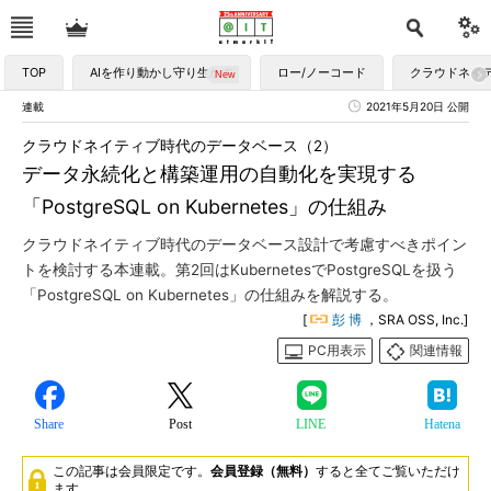
TOP
AIを作り動かし守り生かす
ロー/ノーコード
クラウドネイ
連載
2021年5月20日 公開
クラウドネイティブ時代のデータベース（2）
データ永続化と構築運用の自動化を実現する
「PostgreSQL on Kubernetes」の仕組み
クラウドネイティブ時代のデータベース設計で考慮すべきポイン
トを検討する本連載。第2回はKubernetesでPostgreSQLを扱う
「PostgreSQL on Kubernetes」の仕組みを解説する。
[
彭 博
，SRA OSS, Inc.]
PC用表示
関連情報
Share
Post
LINE
Hatena
この記事は会員限定です。
会員登録（無料）
すると全てご覧いただけ
ます。