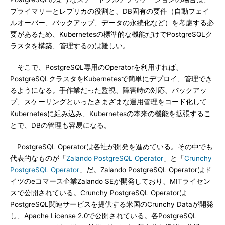
プライマリーとレプリカの役割と、DB固有の要件（自動フェイ
ルオーバー、バックアップ、データの永続化など）を考慮する必
要があるため、Kubernetesの標準的な機能だけでPostgreSQLク
ラスタを構築、管理するのは難しい。
そこで、PostgreSQL専用のOperatorを利用すれば、
PostgreSQLクラスタをKubernetesで簡単にデプロイ、管理でき
るようになる。手作業だった監視、障害時の対応、バックアッ
プ、スケーリングといったさまざまな運用管理をコード化して
Kubernetesに組み込み、Kubernetesの本来の機能を拡張するこ
とで、DBの管理も容易になる。
PostgreSQL Operatorは各社が開発を進めている。その中でも
代表的なものが「
Zalando PostgreSQL Operator
」と「
Crunchy
PostgreSQL Operator
」だ。Zalando PostgreSQL Operatorはド
イツのeコマース企業Zalando SEが開発しており、MITライセン
スで公開されている。Crunchy PostgreSQL Operatorは
PostgreSQL関連サービスを提供する米国のCrunchy Dataが開発
し、Apache License 2.0で公開されている。各PostgreSQL