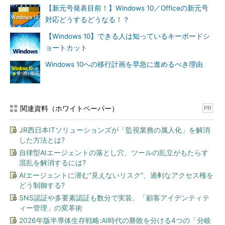
【新元号発表目前！】Windows 10／Officeの新元号
対応どうするどうなる！？
【Windows 10】できる人は知っているキーボードシ
ョートカット
Windows 10への移行計画を早急に進めるべき理由
関連資料（ホワイトペーパー）
PR
JR西日本ITソリューションズが「監視業務の属人化」を解消
した方法とは?
自律型AIエージェントの落とし穴、ツールの乱立がもたらす
混乱を解消するには?
AIエージェントに潜む“見えないリスク”、過剰なアクセス権を
どう制御する?
SNS認証や多要素認証も数分で実装、「顧客アイデンティテ
ィー管理」の変革術
2026年版半導体生存戦略:AI時代の勝敗を分ける4つの「分岐