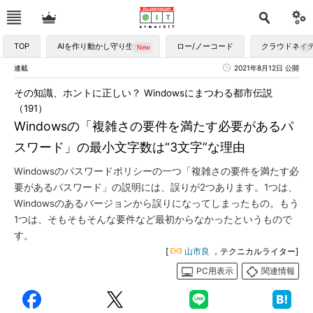
TOP
AIを作り動かし守り生かす
ロー/ノーコード
クラウドネイ
連載
2021年8月12日 公開
その知識、ホントに正しい？ Windowsにまつわる都市伝説
（191）
Windowsの「複雑さの要件を満たす必要があるパ
スワード」の最小文字数は“3文字”な理由
Windowsのパスワードポリシーの一つ「複雑さの要件を満たす必
要があるパスワード」の説明には、誤りが2つあります。1つは、
Windowsのあるバージョンから誤りになってしまったもの。もう
1つは、そもそもそんな要件など最初からなかったというもので
す。
[
山市良
，テクニカルライター]
PC用表示
関連情報