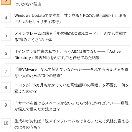
はいかない理由
Windows Updateで要注意 甘く見るとPCの起動も認証も止まる
「3つのセキュリティ移行」
メインフレームに眠る「年代物のCOBOLコード」、AIでも苦戦す
る"読みにくさ"の正体
ITインフラ専門家の私でも、もうAIには勝てない――「Active
Directory」障害対応をAIに丸ごと任せてみた結果
「脱VMware」なんて望んでいなかった――それでも考えざるを得
ない人のための“3つの筋道”
トヨタが「6カ月もかかっていた高性能PCの調達」を不要に 何を
変えたのか？
「サーバを置けるスペースがない」なら“外”に作ればいい――病院
が悩んで選んだ方法とは？
生成AIがあれば「脱メインフレームもできる」なんて気軽に言える
のは今のうち？