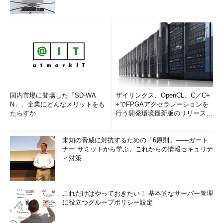
国内市場に登場した「SD-WA
ザイリンクス、OpenCL、C／C+
N」、企業にどんなメリットをも
+でFPGAアクセラレーションを
たらすか
行う開発環境最新版のリリースを
発表
未知の脅威に対抗するための「6原則」――ガート
ナー サミットから学ぶ、これからの情報セキュリテ
ィ対策
これだけはやっておきたい！ 基本的なサーバー管理
に役立つグループポリシー設定