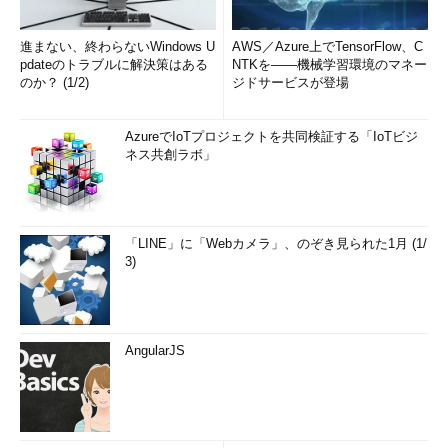
進まない、終わらないWindows U
AWS／Azure上でTensorFlow、C
pdateのトラブルに解決策はある
NTKを――機械学習環境のマネー
のか？ (1/2)
ジドサービスが登場
AzureでIoTプロジェクトを共同検証する「IoTビジ
ネス共創ラボ」
「LINE」に「Webカメラ」、のぞき見られた1月 (1/
3)
AngularJS