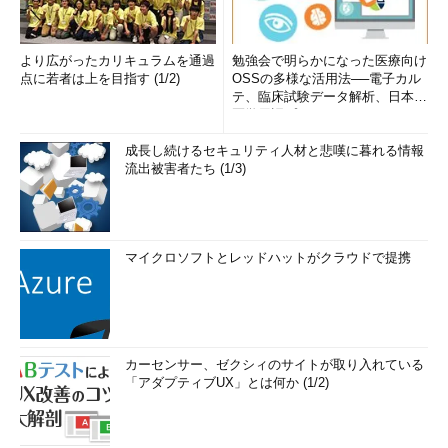
より広がったカリキュラムを通過
勉強会で明らかになった医療向け
点に若者は上を目指す (1/2)
OSSの多様な活用法──電子カル
テ、臨床試験データ解析、日本語
医学用語プラットフォーム、画...
成長し続けるセキュリティ人材と悲嘆に暮れる情報
流出被害者たち (1/3)
マイクロソフトとレッドハットがクラウドで提携
カーセンサー、ゼクシィのサイトが取り入れている
「アダプティブUX」とは何か (1/2)