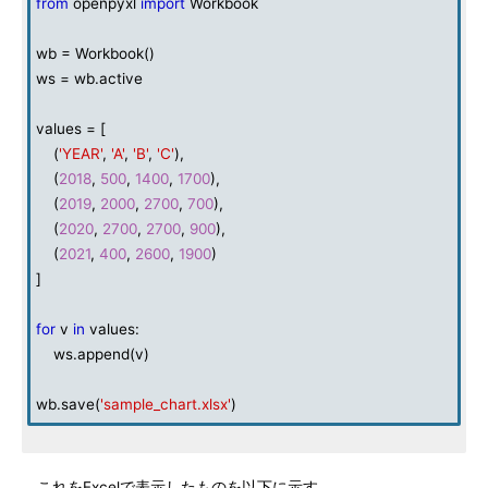
from
openpyxl
import
Workbook
wb = Workbook()
ws = wb.active
values = [
(
'YEAR'
,
'A'
,
'B'
,
'C'
),
(
2018
,
500
,
1400
,
1700
),
(
2019
,
2000
,
2700
,
700
),
(
2020
,
2700
,
2700
,
900
),
(
2021
,
400
,
2600
,
1900
)
]
for
v
in
values:
ws.append(v)
wb.save(
'sample_chart.xlsx'
)
これをExcelで表示したものを以下に示す。