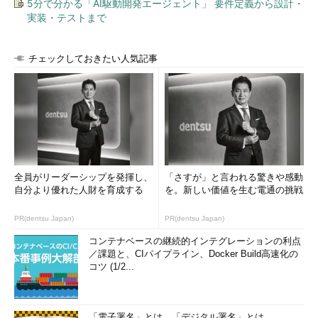
5分で分かる「AI駆動開発エージェント」 要件定義から設計・
実装・テストまで
チェックしておきたい人気記事
全員がリーダーシップを発揮し、
「さすが」と言われる驚きや感動
自分より優れた人財を育成する
を。新しい価値を生む電通の挑戦
PR(dentsu Japan)
PR(dentsu Japan)
コンテナベースの継続的インテグレーションの利点
／課題と、CIパイプライン、Docker Build高速化の
コツ (1/2...
「電子署名」とは、「デジタル署名」とは