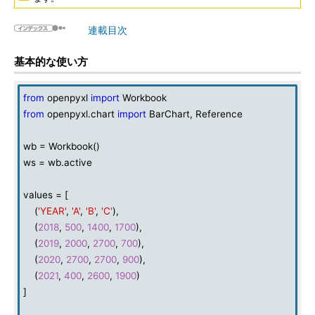
連載目次
基本的な使い方
from
openpyxl
import
Workbook
from
openpyxl.chart
import
BarChart, Reference
wb = Workbook()
ws = wb.active
values = [
(
'YEAR'
,
'A'
,
'B'
,
'C'
),
(
2018
,
500
,
1400
,
1700
),
(
2019
,
2000
,
2700
,
700
),
(
2020
,
2700
,
2700
,
900
),
(
2021
,
400
,
2600
,
1900
)
]