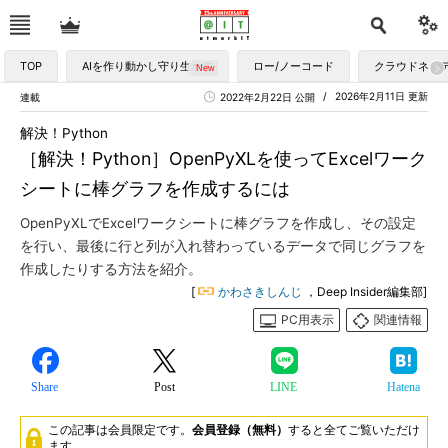
TOP
AIを作り動かし守り生かす
ロー/ノーコード
クラウドネイ
2026年2月11日 更新
連載
2022年2月22日 公開
解決！Python
［解決！Python］OpenPyXLを使ってExcelワーク
シートに棒グラフを作成するには
OpenPyXLでExcelワークシートに棒グラフを作成し、その設定
を行い、最後に行と列が入れ替わっているデータで同じグラフを
作成したりする方法を紹介。
[
かわさきしんじ
，Deep Insider編集部]
PC用表示
関連情報
Share
Post
LINE
Hatena
この記事は会員限定です。
会員登録（無料）
すると全てご覧いただけ
ます。