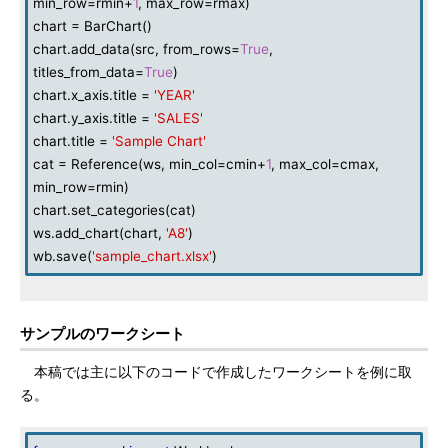
min_row=rmin+
1
, max_row=rmax)
chart = BarChart()
chart.add_data(src, from_rows=
True
,
titles_from_data=
True
)
chart.x_axis.title =
'YEAR'
chart.y_axis.title =
'SALES'
chart.title =
'Sample Chart'
cat = Reference(ws, min_col=cmin+
1
, max_col=cmax,
min_row=rmin)
chart.set_categories(cat)
ws.add_chart(chart,
'A8'
)
wb.save(
'sample_chart.xlsx'
)
サンプルのワークシート
本稿では主に以下のコードで作成したワークシートを例に取
る。