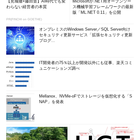
【見城徹×藤田晋】AI時代でも変
Microsoftが.NET用オープンソー
わらない経営者の本質
ス機械学習フレームワークの最新
版「ML.NET 0.11」を公開
PR(FINCHI on GOETHE)
オンプレミスのWindows Server／SQL Server向け
セキュリティ更新サービス「拡張セキュリティ更新
プログ...
IT開発者の75％以上が開発以外にも従事、楽天コミ
ュニケーションズ調べ
Mellanox、NVMe-oFでストレージを仮想化する「S
NAP」を発表