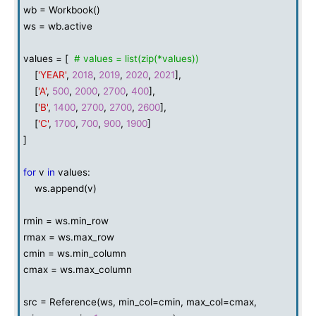
wb = Workbook()
ws = wb.active
values = [
# values = list(zip(*values))
[
'YEAR'
,
2018
,
2019
,
2020
,
2021
],
[
'A'
,
500
,
2000
,
2700
,
400
],
[
'B'
,
1400
,
2700
,
2700
,
2600
],
[
'C'
,
1700
,
700
,
900
,
1900
]
]
for
v
in
values:
ws.append(v)
rmin = ws.min_row
rmax = ws.max_row
cmin = ws.min_column
cmax = ws.max_column
src = Reference(ws, min_col=cmin, max_col=cmax,