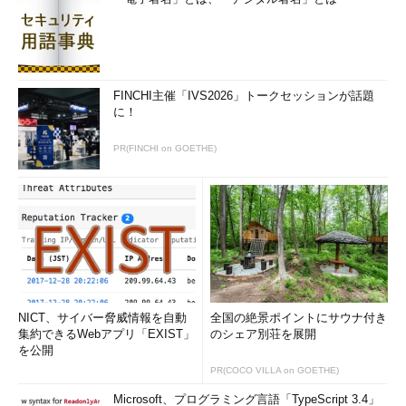
FINCHI主催「IVS2026」トークセッションが話題
に！
PR(FINCHI on GOETHE)
NICT、サイバー脅威情報を自動
全国の絶景ポイントにサウナ付き
集約できるWebアプリ「EXIST」
のシェア別荘を展開
を公開
PR(COCO VILLA on GOETHE)
Microsoft、プログラミング言語「TypeScript 3.4」