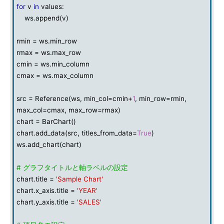
for
v
in
values:
ws.append(v)
rmin = ws.min_row
rmax = ws.max_row
cmin = ws.min_column
cmax = ws.max_column
src = Reference(ws, min_col=cmin+
1
, min_row=rmin,
max_col=cmax, max_row=rmax)
chart = BarChart()
chart.add_data(src, titles_from_data=
True
)
ws.add_chart(chart)
# グラフタイトルと軸ラベルの設定
chart.title =
'Sample Chart'
chart.x_axis.title =
'YEAR'
chart.y_axis.title =
'SALES'