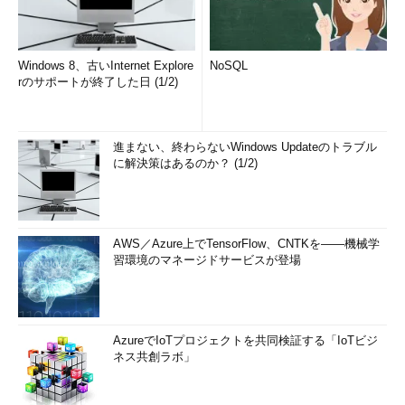
Windows 8、古いInternet Explore
NoSQL
rのサポートが終了した日 (1/2)
進まない、終わらないWindows Updateのトラブル
に解決策はあるのか？ (1/2)
AWS／Azure上でTensorFlow、CNTKを――機械学
習環境のマネージドサービスが登場
AzureでIoTプロジェクトを共同検証する「IoTビジ
ネス共創ラボ」