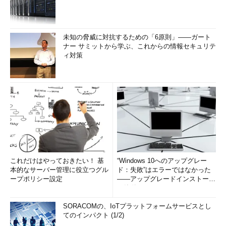
未知の脅威に対抗するための「6原則」――ガート
ナー サミットから学ぶ、これからの情報セキュリテ
ィ対策
これだけはやっておきたい！ 基
“Windows 10へのアップグレー
本的なサーバー管理に役立つグル
ド：失敗”はエラーではなかった
ープポリシー設定
――アップグレードインストール
の簡単まとめ (1/3...
SORACOMの、IoTプラットフォームサービスとし
てのインパクト (1/2)