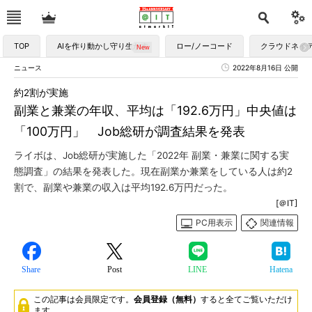
TOP
AIを作り動かし守り生かす
ロー/ノーコード
クラウドネイ
ニュース
2022年8月16日 公開
約2割が実施
副業と兼業の年収、平均は「192.6万円」中央値は
「100万円」 Job総研が調査結果を発表
ライボは、Job総研が実施した「2022年 副業・兼業に関する実
態調査」の結果を発表した。現在副業か兼業をしている人は約2
割で、副業や兼業の収入は平均192.6万円だった。
[＠IT]
PC用表示
関連情報
Share
Post
LINE
Hatena
この記事は会員限定です。
会員登録（無料）
すると全てご覧いただけ
ます。