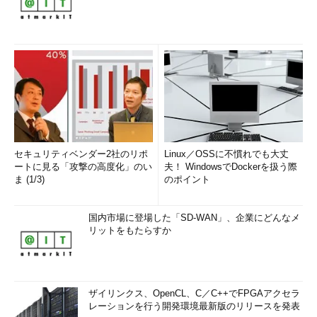
セキュリティベンダー2社のリポ
Linux／OSSに不慣れでも大丈
ートに見る「攻撃の高度化」のい
夫！ WindowsでDockerを扱う際
ま (1/3)
のポイント
国内市場に登場した「SD-WAN」、企業にどんなメ
リットをもたらすか
ザイリンクス、OpenCL、C／C++でFPGAアクセラ
レーションを行う開発環境最新版のリリースを発表