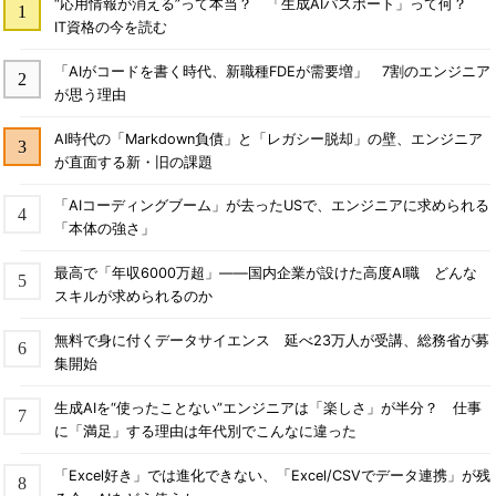
“応用情報が消える”って本当？ 「生成AIパスポート」って何？
IT資格の今を読む
「AIがコードを書く時代、新職種FDEが需要増」 7割のエンジニア
が思う理由
AI時代の「Markdown負債」と「レガシー脱却」の壁、エンジニア
が直面する新・旧の課題
「AIコーディングブーム」が去ったUSで、エンジニアに求められる
「本体の強さ」
最高で「年収6000万超」――国内企業が設けた高度AI職 どんな
スキルが求められるのか
無料で身に付くデータサイエンス 延べ23万人が受講、総務省が募
集開始
生成AIを“使ったことない”エンジニアは「楽しさ」が半分？ 仕事
に「満足」する理由は年代別でこんなに違った
「Excel好き」では進化できない、「Excel/CSVでデータ連携」が残