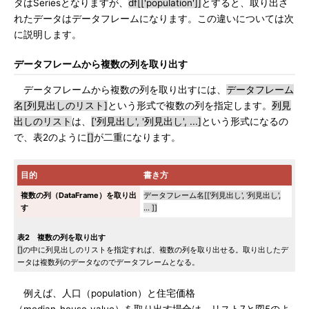
タはSeriesとなりますが、
df[['population']]
とすると、取り出さ
れたデータはデータフレームになります。この違いについては次
に説明します。
データフレームから複数の列を取り出す
データフレームから複数の列を取り出すには、
データフレーム
名[列見出しのリスト]
という形式で複数の列を指定します。
列見
出しのリスト
は、
['列見出し', '列見出し', ...]
という形式になるの
で、表2のように
[]
が二重になります。
目的
書き方
複数の列（DataFrame）を取り出
データフレーム名[['列見出し', '列見出し',
す
... ]]
表2 複数の列を取り出す
[]
の中に列見出しのリストを指定すれば、複数の列を取り出せる。取り出したデ
ータは複数列のデータなのでデータフレームとなる。
例えば、人口（population）と住宅価格