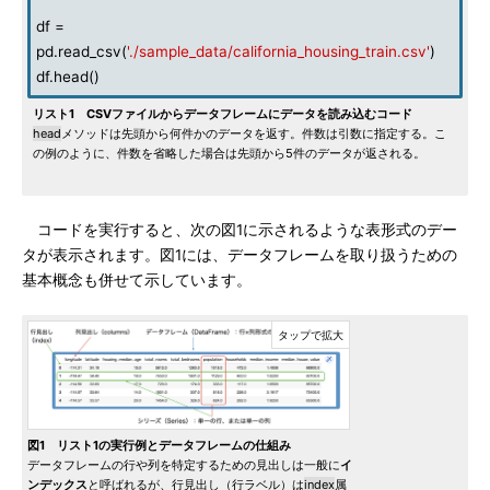
df =
pd.read_csv(
'./sample_data/california_housing_train.csv'
)
df.head()
リスト1 CSVファイルからデータフレームにデータを読み込むコード
head
メソッドは先頭から何件かのデータを返す。件数は引数に指定する。こ
の例のように、件数を省略した場合は先頭から5件のデータが返される。
コードを実行すると、次の図1に示されるような表形式のデー
タが表示されます。図1には、データフレームを取り扱うための
基本概念も併せて示しています。
図1 リスト1の実行例とデータフレームの仕組み
データフレームの行や列を特定するための見出しは一般に
イ
ンデックス
と呼ばれるが、行見出し（行ラベル）は
index
属