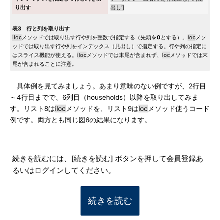
り出す
出し']
表3 行と列を取り出す
iloc
メソッドでは取り出す行や列を整数で指定する（先頭を
0
とする）。
loc
メソ
ッドでは取り出す行や列をインデックス（見出し）で指定する。行や列の指定に
はスライス機能が使える。
iloc
メソッドでは末尾が含まれず、
loc
メソッドでは末
尾が含まれることに注意。
具体例を見てみましょう。あまり意味のない例ですが、2行目
～4行目までで、6列目（households）以降を取り出してみま
す。リスト8は
iloc
メソッドを、リスト9は
loc
メソッド使うコード
例です。両方とも同じ図6の結果になります。
続きを読むには、[続きを読む] ボタンを押して会員登録あ
るいはログインしてください。
続きを読む