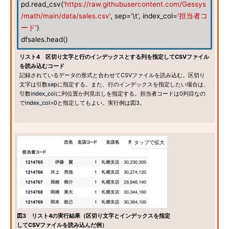
pd.read_csv(
'https://raw.githubusercontent.com/Gessys
/math/main/data/sales.csv'
, sep=
'
\t
'
, index_col=
'担当者コ
ード'
)
dfsales.head()
リスト4 区切り文字と行のインデックスとする列を指定してCSVファイル
を読み込むコード
記録されているデータの形式と合わせてCSVファイルを読み込む。区切り
文字は引数
sep
に指定する。また、行のインデックスを指定したい場合は、
引数
index_col
に列位置か列見出しを指定する。担当者コードは0列目なの
で
index_col=0
と指定してもよい。実行例は図3。
図3 リスト4の実行結果（区切り文字とインデックスを指定
してCSVファイルを読み込んだ例）