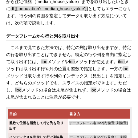
から住宅価格（median_house_value）までを取り出したいとき
に
df[['population': 'median_house_value']]
としてもエラーになり
ます。行や列の範囲を指定してデータを取り出す方法について
は、次の項で説明します。
データフレームから行と列を取り出す
これまで見てきた方法では、特定の列は取り出せますが、特定
の行を取り出すことはできません。特定の行や列を自由に指定し
て取り出すには、
iloc
メソッドや
loc
メソッドが使えます。
iloc
メ
ソッドは取り出す行や列の位置を整数で指定します。一方の
loc
メソッドは取り出す行や列のインデックス（見出し）を指定しま
す。どちらのメソッドでも、スライスの指定ができます。ただ
し、
iloc
メソッドの場合は末尾が含まれず、
loc
メソッドの場合は
末尾が含まれることに注意が必要です。
目的
書き方
整数で位置を指定して行と列を取り
データフレーム名.iloc[行位置, 列位置]
出す
インデックスを指定して行と列を取
データフレーム名.loc['行見出し', '列見