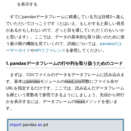
を表示する
すでにpandasデータフレームに精通している方は目標2へ進ん
でいただいてけっこうです（とはいえ、もしかすると新しい発見
があるかもしれないので、ざっと目を通していただくのもいいか
と思います）。ここでは、データの基本的な取り扱いのために使
う最小限の機能を見ていくので、詳細については、
pandasのユ
ーザーガイド
や
APIリファレンス
を参照してください。
1. pandasデータフレームの行や列を取り扱うためのコード
まずは、CSVファイルのデータをデータフレームに読み込みま
す。基本は
pandas
モジュールの
read_csv
関数にファイル名や
URLを指定するだけです。ここでは、読み込んだデータフレーム
を
df
という変数名で参照できるようにしましょう。先頭から何行
かを表示するには、データフレームの
head
メソッドを使いま
す。
import
pandas
as
pd