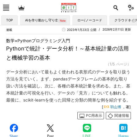
TOP
AIを作り動かし守り生かす
ロー/ノーコード
クラウドネイ
2026年2月11日 更新
連載
2023年1月23日 公開
数学×Pythonプログラミング入門
Pythonで統計・データ分析！～基本統計量の活用
と機械学習の基本
（1/5 ページ）
データ分析において最もよく使われる表形式のデータを取り扱う
方法を見ていく。まず、pandasデータフレームの基本的な取り
扱い方法を確認し、次に、各種の基本統計量を求める。また、基
本統計量の可視化を行い、データの「見方」についても触れる。
最後に、scikit-learnを使った回帰と分類の簡単な例を紹介する。
[
羽山博
，著]
PC用表示
関連情報
Share
Post
LINE
Hatena