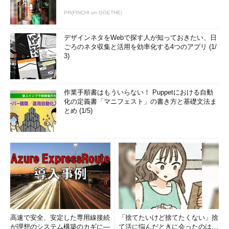
PR(FINCHI on GOETHE)
デザインネタをWebで探す人が知っておきたい、日
ごろのネタ収集と活用を効率化する4つのアプリ (1/
3)
作業手順書はもういらない！ Puppetにおける自動
化の定義書「マニフェスト」の書き方と基礎文法ま
とめ (1/5)
高速で安全、安定した専用線接続
「捨てたいけど捨てたくない」捨
が理想のシステム構築のカギに―
て活に悩んだときに会ったのは…