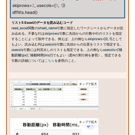
skiprows=
2
, usecols=[
0
,
1
])
dffitts.head()
リスト5 Excelのデータを読み込むコード
read_excel
関数の
sheet_name
引数に指定したワークシートからデータが読
み込める。不要な行は
skiprows
引数に先頭からの行数や行のリストを指定
することによって除外できる。例えば、上の例なら
skiprows=[0, 1]
として
もよい。読み込む列は
usecols
引数に先頭からの位置をリストで指定する。
usecols
引数には列見出しのリストも指定できる。上の例なら
usecols=['移
動距離(px)', '移動時間(ms)']
でもよい（図4の実行例を参照）。指定できる
引数の詳細については
こちら
を参照のこと。