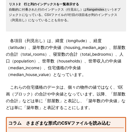
リスト2 行と列のインデックスを一覧表示する
自動的に付番された行のインデックス（行見出し）は
RangeIndex
というオブ
ジェクトになっている。CSVファイルの1行目の項目名が列のインデックス
（列見出し）になっていることも分かる。
各項目（列見出し）は、緯度（longitude）、経度
（latitude）、築年数の中央値（housing_median_age）、部屋数
の合計（total_rooms）、寝室数の合計（total_bedrooms）、人
口（population）、世帯数（households）、世帯収入の中央値
（median_income）、住宅価格の中央値
（median_house_value）となっています。
これらの住宅価格のデータは、個々の物件の値ではなく、1区
画（ブロック）の合計や中央値となっています。以降、「部屋数
の合計」などは単に「部屋数」と表記し、「築年数の中央値」な
どは単に「築年数」と表記することにします。
コラム さまざまな形式のCSVファイルを読み込む