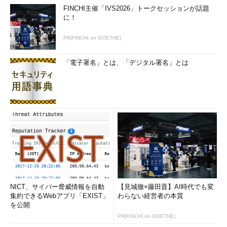
FINCHI主催「IVS2026」トークセッションが話題
に！
PR(FINCHI on GOETHE)
「電子署名」とは、「デジタル署名」とは
NICT、サイバー脅威情報を自動
【見城徹×藤田晋】AI時代でも変
集約できるWebアプリ「EXIST」
わらない経営者の本質
を公開
PR(FINCHI on GOETHE)