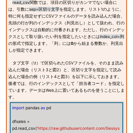
read_csv
関数では、項目の区切りがカンマでない場合に
は、引数に
sep=区切り文字
を指定します。リスト1のように、
特に何も指定せずにCSVファイルのデータを読み込んだ場合、
先頭の行が列のインデックス（列見出し）として扱われ、行の
インデックスは自動的に付番されます。ただし、行のインデッ
クスとして取り扱いたい列を指定したいときには
index_col=列
の形式で指定します。「列」には
0
から始まる整数か、列見出
しが指定できます。
タブ文字（\t）で区切られたCSVファイルを、そのまま読み
込んだ場合（リスト3と図2）と、区切り文字を指定して読み
込んだ場合の例（リスト4と図3）を以下に示しておきます。
後者では、行のインデックスとして「担当者コード」を指定し
ています。データはWeb上に置いてあるものを使うことにしま
す。
import
pandas
as
pd
dfsales =
pd.read_csv(
'https://raw.githubusercontent.com/Gessys