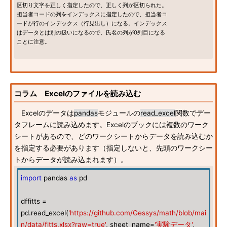
区切り文字を正しく指定したので、正しく列が区切られた。
担当者コードの列をインデックスに指定したので、担当者コ
ードが行のインデックス（行見出し）になる。インデックス
はデータとは別の扱いになるので、氏名の列が0列目になる
ことに注意。
コラム Excelのファイルを読み込む
Excelのデータは
pandas
モジュールの
read_excel
関数でデー
タフレームに読み込めます。Excelのブックには複数のワーク
シートがあるので、どのワークシートからデータを読み込むか
を指定する必要があります（指定しないと、先頭のワークシー
トからデータが読み込まれます）。
import
pandas
as
pd
dffitts =
pd.read_excel(
'https://github.com/Gessys/math/blob/mai
n/data/fitts.xlsx?raw=true'
, sheet_name=
'実験データ'
,