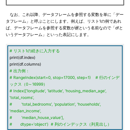
なお、これ以降、データフレームを参照する変数を単に「デー
タフレーム」と呼ぶことにします。例えば、リスト1の例であれ
ば、データフレームを参照する変数が
df
という名前なので「dfと
いうデータフレーム」といった表記にします。
# リスト1の続きに入力する
print(df.index)
print(df.columns)
# 出力例：
# RangeIndex(start=0, stop=17000, step=1) # 行のインデ
ックス（0～16999）
# Index(['longitude', 'latitude', 'housing_median_age',
'total_rooms',
# 'total_bedrooms', 'population', 'households',
'median_income',
# 'median_house_value'],
# dtype='object') # 列のインデックス（列見出し）