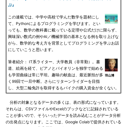
ぶ』
この連載では、中学や高校で学んだ数学を題材にし
て、Pythonによるプログラミングを学びます。とい
っても、数学の教科書に載っている定理や公式だけに限らず、
興味深い数式の例やAI／機械学習の基本となる例を取り上げな
がら、数学的な考え方を背景としてプログラミングを学ぶお話
にしていこうと思います。
筆者紹介： IT系ライター、大学教員（非常勤）。書
道、絵画を経て、ピアノとバイオリンを独学で始める
も学習曲線は常に平坦。趣味の献血は、最近脈拍が多
羽山博
く99回で一旦中断。さらにリターンライダーを目指
し、大型二輪免許を取得するもバイクの購入資金が全くない。
分析の対象となるデータの多くは、表の形式になっています。
それらは、CSVファイルやExcelのブックなどに記録されている
ことが多いので、そういったデータを読み込むことがデータ分析
の出発点になります。ここでは、Google Colabで提供されている