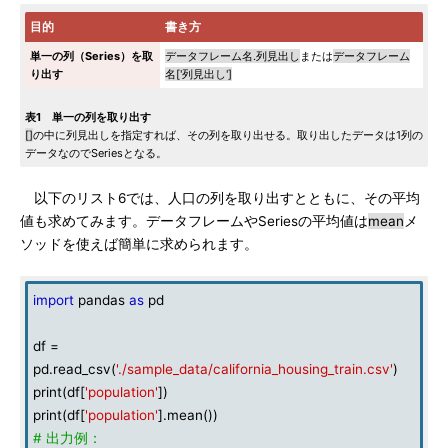
目的
書き方
単一の列（Series）を取
データフレーム名.列見出し
または
データフレーム
り出す
名['列見出し']
表1 単一の列を取り出す
[]
の中に列見出しを指定すれば、その列を取り出せる。取り出したデータは1列の
データなのでSeriesとなる。
以下のリスト6では、人口の列を取り出すとともに、その平均
値も求めてみます。データフレームやSeriesの平均値は
mean
メ
ソッドを使えば簡単に求められます。
import
pandas
as
pd
df =
pd.read_csv(
'./sample_data/california_housing_train.csv'
)
print(df[
'population'
])
print(df[
'population'
].mean())
# 出力例：