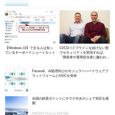
【Windows 10】できる人は知っ
CI/CDパイプラインを妨げない形
ているキーボードショートカット
でセキュリティを実現すれば、
「開発者や運用担当者に嫌われな
いWAF」は可能か
Faceook、AI処理向けのモジュラーハードウェアプ
ラットフォームとASICを発表
全国の絶景ポイントにサウナ付きのシェア別荘を展
開
PR(COCO VILLA on GOETHE)