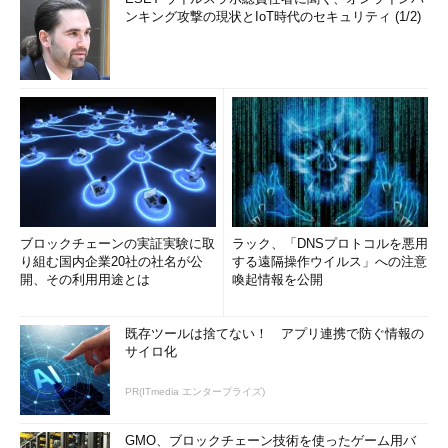
ンキング攻撃の現状とIoT時代のセキュリティ (1/2)
ブロックチェーンの実証実験に取
ラック、「DNSプロトコルを悪用
り組む国内企業20社の社名が公
する遠隔操作ウイルス」への注意
開、その利用用途とは
喚起情報を公開
既存ツールは捨てない！ アプリ連携で防ぐ情報の
サイロ化
PR(ITmedia エンタープライズ)
GMO、ブロックチェーン技術を使ったゲーム用バ