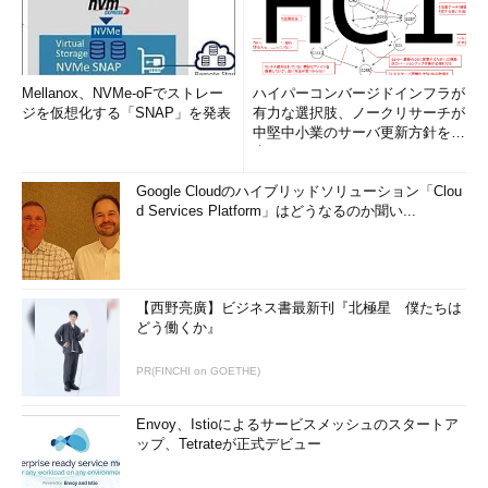
Mellanox、NVMe-oFでストレー
ハイパーコンバージドインフラが
ジを仮想化する「SNAP」を発表
有力な選択肢、ノークリサーチが
中堅中小業のサーバ更新方針を調
査
Google Cloudのハイブリッドソリューション「Clou
d Services Platform」はどうなるのか聞い...
【西野亮廣】ビジネス書最新刊『北極星 僕たちは
どう働くか』
PR(FINCHI on GOETHE)
Envoy、Istioによるサービスメッシュのスタートア
ップ、Tetrateが正式デビュー