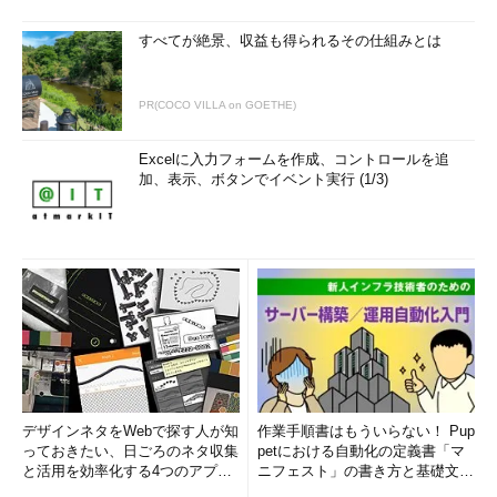
すべてが絶景、収益も得られるその仕組みとは
PR(COCO VILLA on GOETHE)
Excelに入力フォームを作成、コントロールを追
加、表示、ボタンでイベント実行 (1/3)
デザインネタをWebで探す人が知
作業手順書はもういらない！ Pup
っておきたい、日ごろのネタ収集
petにおける自動化の定義書「マ
と活用を効率化する4つのアプリ
ニフェスト」の書き方と基礎文法
(1/3)
まとめ (1/5)