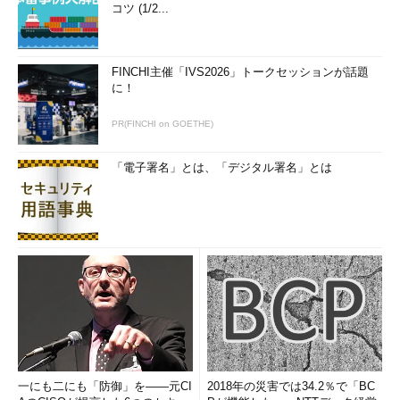
コツ (1/2...
FINCHI主催「IVS2026」トークセッションが話題
に！
PR(FINCHI on GOETHE)
「電子署名」とは、「デジタル署名」とは
一にも二にも「防御」を――元CI
2018年の災害では34.2％で「BC