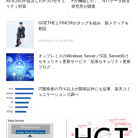
AのCISOが提言した6つのセキュ
Pが機能した」、NTTデータ経営
リティ対策
研究所が調査
GOETHEとFINCHIがタッグを組み、新メディアを
創設
PR(FINCHI on GOETHE)
オンプレミスのWindows Server／SQL Server向け
セキュリティ更新サービス「拡張セキュリティ更新
プログ...
IT開発者の75％以上が開発以外にも従事、楽天コミ
ュニケーションズ調べ