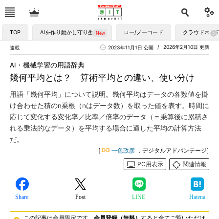
TOP
AIを作り動かし守り生かす
ロー/ノーコード
クラウドネイ
2026年2月10日 更新
連載
2023年11月1日 公開
AI・機械学習の用語辞典
幾何平均とは？ 算術平均との違い、使い分け
用語「幾何平均」について説明。幾何平均はデータの各数値を掛
け合わせた積のn乗根（nはデータ数）を取った値を表す。時間に
応じて変化する変化率／比率／倍率のデータ（＝乗算後に累積さ
れる乗法的なデータ）を平均する場合に適した平均の計算方法
だ。
[
一色政彦
，デジタルアドバンテージ]
PC用表示
関連情報
Share
Post
LINE
Hatena
この記事は会員限定です。
会員登録（無料）
すると全てご覧いただけ