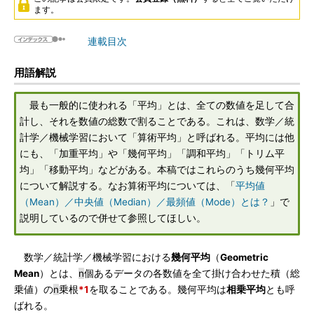
ます。
連載目次
用語解説
最も一般的に使われる「平均」とは、全ての数値を足して合
計し、それを数値の総数で割ることである。これは、数学／統
計学／機械学習において「算術平均」と呼ばれる。平均には他
にも、「加重平均」や「幾何平均」「調和平均」「トリム平
均」「移動平均」などがある。本稿ではこれらのうち幾何平均
について解説する。なお算術平均については、「
平均値
（Mean）／中央値（Median）／最頻値（Mode）とは？
」で
説明しているので併せて参照してほしい。
数学／統計学／機械学習における
幾何平均
（
Geometric
Mean
）とは、
n
個あるデータの各数値を全て掛け合わせた積（総
乗値）の
n
乗根
*1
を取ることである。幾何平均は
相乗平均
とも呼
ばれる。