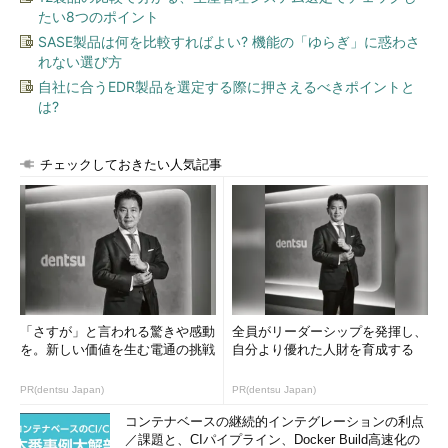
たい8つのポイント
SASE製品は何を比較すればよい? 機能の「ゆらぎ」に惑わさ
れない選び方
自社に合うEDR製品を選定する際に押さえるべきポイントと
は?
チェックしておきたい人気記事
「さすが」と言われる驚きや感動
全員がリーダーシップを発揮し、
を。新しい価値を生む電通の挑戦
自分より優れた人財を育成する
PR(dentsu Japan)
PR(dentsu Japan)
コンテナベースの継続的インテグレーションの利点
／課題と、CIパイプライン、Docker Build高速化の