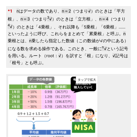
*1
n
はデータの数であり、
n＝2
（つまり
√
）のときは「平方
3
根」、
n＝3
（つまり
√
）のときは「立方根」、
n＝4
（つまり
4
√
）のときは「4乗根」、それ以降も「5乗根」「6乗根」……
といったように呼び、これらをまとめて「累乗根」と呼ぶ。
n
乗根とは、
n
乗したら指定した数値（この数値が√の中にある）
n
になる数を求める操作である。このとき、一般に
√
という記号
を用いる。ルート（root：
√
）を訳すと「根」になり、
√
記号は
「根号」とも呼ぶ。