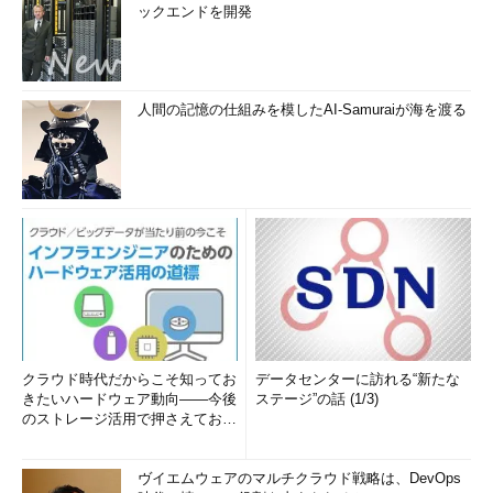
ックエンドを開発
人間の記憶の仕組みを模したAI-Samuraiが海を渡る
クラウド時代だからこそ知ってお
データセンターに訪れる“新たな
きたいハードウェア動向――今後
ステージ”の話 (1/3)
のストレージ活用で押さえておき
たい3つのキーワードとは (1...
ヴイエムウェアのマルチクラウド戦略は、DevOps