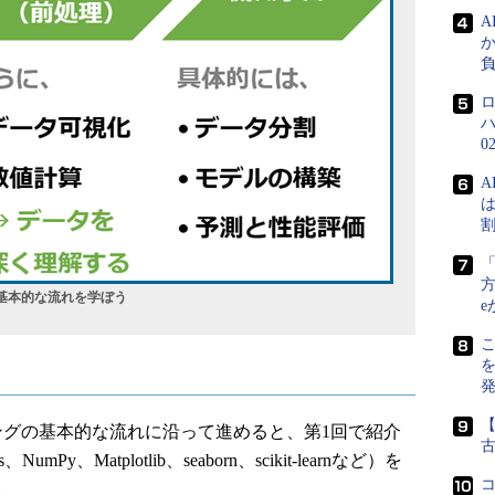
0
A
は
方
の基本的な流れを学ぼう
e
こ
グの基本的な流れに沿って進めると、第1回で紹介
Py、Matplotlib、seaborn、scikit-learnなど）を
コ
。