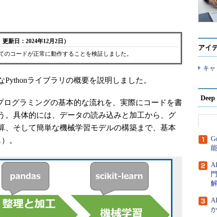
更新日：2024年12月2日）
アイ
内の全てのコードが正常に動作することを検証しました。
キャ
Pythonライブラリの概要を説明しました。
Dee
習プログラミングの基本的な流れを、実際にコードを書
う。具体的には、データの読み込みと加工から、グ
算、そして簡単な機械学習モデルの構築まで、基本
G
1）。
門
A
か