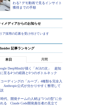
わる? デモ動画で見るインサイト
獲得までの手順
ティメディアからのお知らせ
リア採用の応募を受け付けています
p Insider 記事ランキング
月間
本日
oogle DeepMindが描く「AGIの次」 超知
能に至る4つの経路と6つのボトルネック
AIコーディングの「ループ」4種類を完全入
 Anthropic公式が分かりやすく整理して
解説
I時代、開発チームの人材は“5つの型”に分
れる Claude Code開発責任者の見立て