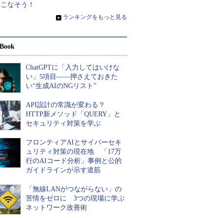
いこなそう！
»
ランキングをもっと見る
Book
ChatGPTに「入力してはいけな
い」5項目――押さえておきた
い“生成AIのNGリスト”
API設計の常識が変わる？
HTTP新メソッド「QUERY」と
セキュリティ対策を学ぶ
フロンティアAIとサイバーセキ
ュリティ対策の現在地 「17万
行のAIコード分析」事例と公的
ガイドラインが示す道筋
「無線LANがつながらない」の
苦情をゼロに 3つの現場に学ぶ
ネットワーク改善術