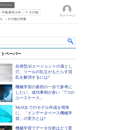
ペーパー
・中級者向けAI
その他
マイページ
ws
その他の特集
イトペーパー
自律型AIエージェントの落とし
穴、ツールの乱立がもたらす混
乱を解消するには?
機械学習の最初の一歩で参考に
k
したい、成功事例が多い「7つの
ユースケース」
MySQLでのモデル作成を簡単
に、「インデータベース機械学
習」の実力とは?
機械学習でデータ分析はどう変