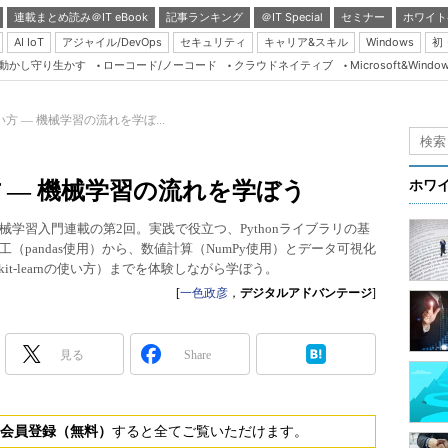
連載まとめ読み＠IT eBook
記事ランキング
＠IT Special
セミナー
ホワイト
AI IoT
アジャイル/DevOps
セキュリティ
キャリア&スキル
Windows
初
り動かし守り生かす
ローコード/ノーコード
クラウドネイティブ
Microsoft&Windo
Server & Storage
HTML5 + UX
門＆使い方 ― 機械学習の流れを学ぼ...
Smart & Social
Coding Edge
＆使い方 ― 機械学習の流れを学ぼう
ホワ
Java Agile
学習入門連載の第2回。実践で役立つ、Pythonライブラリの基
Database Expert
pandas使用）から、数値計算（NumPy使用）とデータ可視化
Linux ＆ OSS
scikit-learnの使い方）までを体験しながら学ぼう。
[
一色政彦
，
デジタルアドバンテージ
]
Master of IP Networ
Security & Trust
見る
Share
Test & Tools
Insider.NET
会員登録（無料）
すると全てご覧いただけます。
ブログ