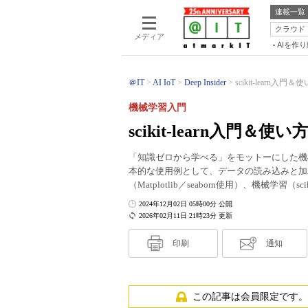
連載一覧
クラウド
メディア
AIを作
＠IT
AI IoT
Deep Insider
scikit-learn入
機械学習入門
scikit-learn入門
「知識ゼロから学べる」をモットーにした機械
本的な使用例として、データの読み込みと加工（
（Matplotlib／seaborn使用）、機械学習（
2024年12月02日 05時00分 公開
2026年02月11日 21時23分 更新
印刷
通知
この記事は会員限定です。