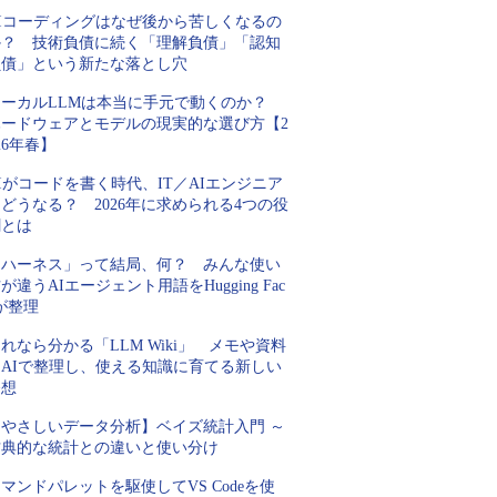
AIコーディングはなぜ後から苦しくなるの
か？ 技術負債に続く「理解負債」「認知
負債」という新たな落とし穴
ローカルLLMは本当に手元で動くのか？
ハードウェアとモデルの現実的な選び方【2
26年春】
Iがコードを書く時代、IT／AIエンジニア
どうなる？ 2026年に求められる4つの役
割とは
「ハーネス」って結局、何？ みんな使い
が違うAIエージェント用語をHugging Fac
が整理
れなら分かる「LLM Wiki」 メモや資料
をAIで整理し、使える知識に育てる新しい
発想
【やさしいデータ分析】ベイズ統計入門 ～
古典的な統計との違いと使い分け
マンドパレットを駆使してVS Codeを使