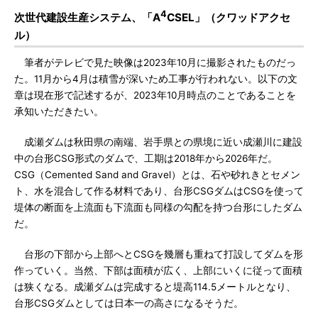
4
次世代建設生産システム、「A
CSEL」（クワッドアクセ
ル）
筆者がテレビで見た映像は2023年10月に撮影されたものだっ
た。11月から4月は積雪が深いため工事が行われない。以下の文
章は現在形で記述するが、2023年10月時点のことであることを
承知いただきたい。
成瀬ダムは秋田県の南端、岩手県との県境に近い成瀬川に建設
中の台形CSG形式のダムで、工期は2018年から2026年だ。
CSG（Cemented Sand and Gravel）とは、石や砂れきとセメン
ト、水を混合して作る材料であり、台形CSGダムはCSGを使って
堤体の断面を上流面も下流面も同様の勾配を持つ台形にしたダム
だ。
台形の下部から上部へとCSGを幾層も重ねて打設してダムを形
作っていく。当然、下部は面積が広く、上部にいくに従って面積
は狭くなる。成瀬ダムは完成すると堤高114.5メートルとなり、
台形CSGダムとしては日本一の高さになるそうだ。