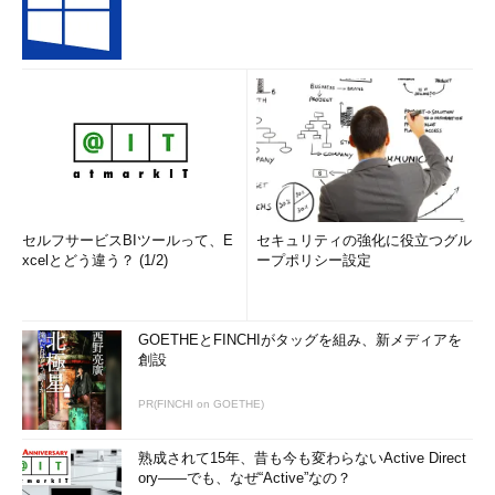
セルフサービスBIツールって、E
セキュリティの強化に役立つグル
xcelとどう違う？ (1/2)
ープポリシー設定
GOETHEとFINCHIがタッグを組み、新メディアを
創設
PR(FINCHI on GOETHE)
熟成されて15年、昔も今も変わらないActive Direct
ory――でも、なぜ“Active”なの？