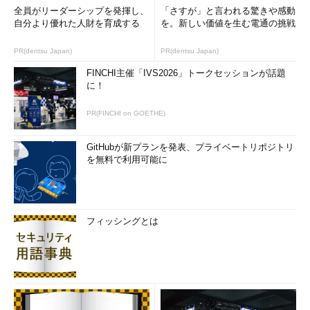
全員がリーダーシップを発揮し、
「さすが」と言われる驚きや感動
自分より優れた人財を育成する
を。新しい価値を生む電通の挑戦
PR(dentsu Japan)
PR(dentsu Japan)
FINCHI主催「IVS2026」トークセッションが話題
に！
PR(FINCHI on GOETHE)
GitHubが新プランを発表、プライベートリポジトリ
を無料で利用可能に
フィッシングとは