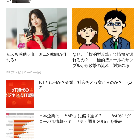
安未も感動♡唯一無二の動画が作
なぜ、「標的型攻撃」で情報が漏
れる♪
れるの？――標的型メールのサン
プルから攻撃の流れ、対策の考え
方まで、もう一度分かりやすく
PR(アドビ｜CanCam.jp)
解...
IoTとは何か？企業、社会をどう変えるのか？ (1/
3)
日本企業は「ISMS」に偏り過ぎ？――PwCが「グ
ローバル情報セキュリティ調査 2016」を発表