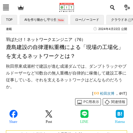
TOP
AIを作り動かし守り生かす
ロー/ノーコード
クラウドネイ
連載
2024年4月22日 公開
羽ばたけ！ネットワークエンジニア（76）
鹿島建設の自律運転重機による「現場の工場化」
を支えるネットワークとは？
秋田県東成瀬村で建設が進む成瀬ダムでは、ダンプトラックやブ
ルドーザーなど10数台の無人重機が自律的に稼働して建設工事に
従事している。それを支えるネットワークはどんなものだろう
か。
[
松田次博
，＠IT]
PC用表示
関連情報
Share
Post
LINE
Hatena