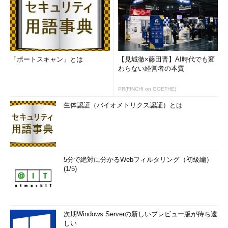
「ポートスキャン」とは
【見城徹×藤田晋】AI時代でも変
わらない経営者の本質
PR(FINCHI on GOETHE)
生体認証（バイオメトリクス認証）とは
5分で絶対に分かるWebフィルタリング（初級編）
(1/5)
次期Windows Serverの新しいプレビュー版が待ち遠
しい