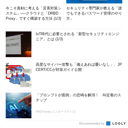
今こそ真剣に考える「災害対策シ
セキュリティ専門家が教える「誰
ステム」──クラウドと「DRBD
でもできるパスワード管理のやり
Proxy」ですぐ構築する方法 (1/3)
方」
IoT時代に必要とされる「新型セキュリティエンジ
ニア」とは (1/3)
高度なサイバー攻撃も「備えあれば憂いなし」、JP
CERT/CCが対策ガイド公開
「プロンプトが面倒」の悲鳴を解消！ AI定着のス
テップ
PR(ITmedia エンタープライズ)
Recommended by