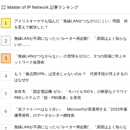
Master of IP Network 記事ランキング
アイリスオーヤマも悩んだ「無線LANがつながりにくい」問題 何
を変えて解決した？
無線LANが不調になったら“ルーター再起動”、「原因はよく知らな
いが……」
「無線LANがつながらない」の苦情をゼロに 3つの現場に学ぶネ
ットワーク改善術
もう「拠点間VPN」は安全じゃないのか？ 代替手段が浮上するの
はなぜか
奈良市、「固定電話機 ゼロ」「モバイル100％」の斬新なクラウド
PBXシステムで「脱・PBX業者」を実現
「光ファイバーはもう古い」 Microsoftが実運用する「2025年最
優秀発明」のデータセンター網技術
無線LANが不調になったら“ルーター再起動”、「原因はよく知らな