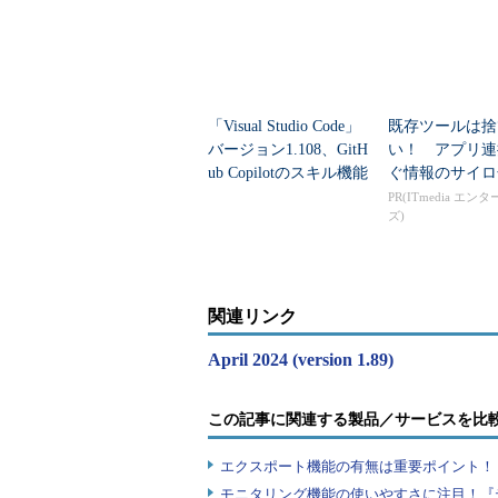
「Visual Studio Code」
既存ツールは捨
バージョン1.108、GitH
い！ アプリ連
ub Copilotのスキル機能
ぐ情報のサイロ
など追加
PR(ITmedia エン
ズ)
関連リンク
April 2024 (version 1.89)
この記事に関連する製品／サービスを比
エクスポート機能の有無は重要ポイント！『
モニタリング機能の使いやすさに注目！『