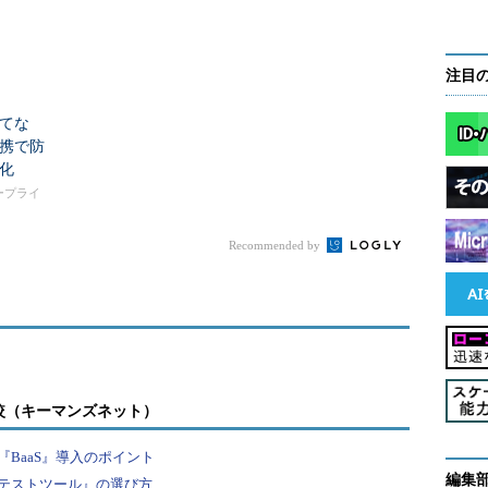
注目
てな
携で防
化
タープライ
Recommended by
較（キーマンズネット）
BaaS』導入のポイント
編集
テストツール』の選び方