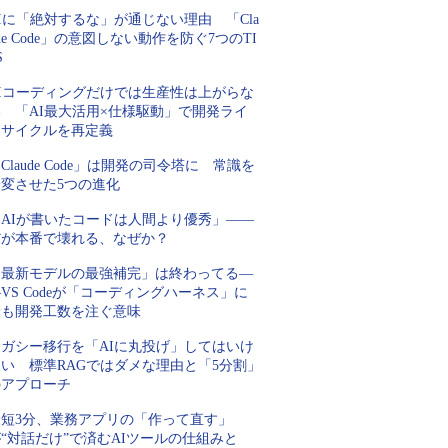
Iに「絶対するな」が通じない理由 「Cla
de Code」の意図しない動作を防ぐ7つのTI
S
AIコーディングだけでは生産性は上がらな
い 「AI最大活用×仕様駆動」で開発ライ
フサイクルを再定義
Claude Code」は開発の司令塔に 常識を
一変させた5つの進化
「AIが書いたコードは人間より優秀」――
だが本番で壊れる、なぜか？
「最新モデルの最強補完」は終わってる―
VS Codeが「コーディングハーネス」に
最も開発工数を注ぐ意味
レガシー移行を「AIに丸投げ」してはいけ
ない 標準RAGではダメな理由と「5分割」
のアプローチ
最短3分、業務アプリの「作って直す」
“対話だけ”で済むAIツールの仕組みと