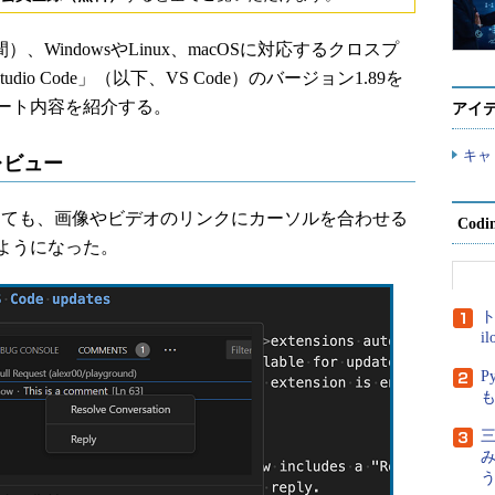
時間）、WindowsやLinux、macOSに対応するクロスプ
udio Code」（以下、VS Code）のバージョン1.89を
ート内容を紹介する。
アイ
キャ
レビュー
なくても、画像やビデオのリンクにカーソルを合わせる
Cod
ようになった。
ト
i
P
三