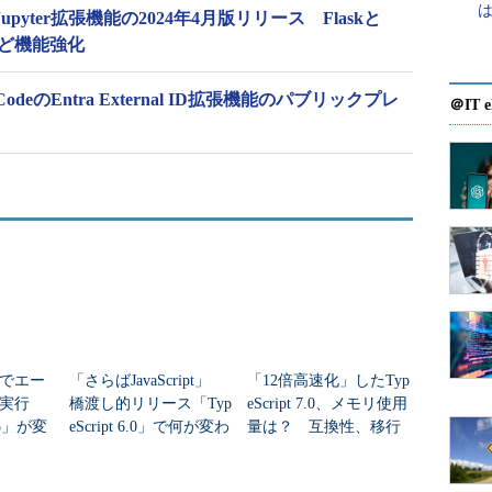
びJupyter拡張機能の2024年4月版リリース Flaskと
など機能強化
udio CodeのEntra External ID拡張機能のパブリックプレ
＠IT e
でエー
「さらばJavaScript」
「12倍高速化」したTyp
行実行
橋渡し的リリース「Typ
eScript 7.0、メモリ使用
115」が変
eScript 6.0」で何が変わ
量は？ 互換性、移行
った？
時の注意点