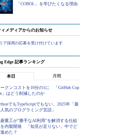
「COBOL」を学びたくなる理由
ティメディアからのお知らせ
リア採用の応募を受け付けています
ing Edge 記事ランキング
月間
本日
ークンコストを10分の1に 「GitHub Cop
lot」はどう削減したのか
ythonでもTypeScriptでもない、2025年「最
も人気のプログラミング言語」
菱重工が“勝手なAI利用”を解消する仕組
みを内製開発 「知見が足りない」中でど
う進めた？