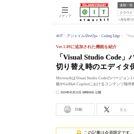
連載一覧
クラウド
メディア
AIを作
＠IT
アジャイル/DevOps
Coding Edge
「Vis
Ver.1.89に追加された機能を紹介
「Visual Studio 
切り替え時のエディタ
MicrosoftはVisual Studio Cod
能やGitHub Copilotにおけるコンテンツ
2024年05月21日 08時00分 公開
印刷
見る
この記事は会員限定です。