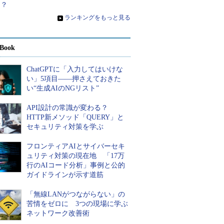
は？
»
ランキングをもっと見る
Book
ChatGPTに「入力してはいけな
い」5項目――押さえておきた
い“生成AIのNGリスト”
API設計の常識が変わる？
HTTP新メソッド「QUERY」と
セキュリティ対策を学ぶ
フロンティアAIとサイバーセキ
ュリティ対策の現在地 「17万
行のAIコード分析」事例と公的
ガイドラインが示す道筋
「無線LANがつながらない」の
苦情をゼロに 3つの現場に学ぶ
ネットワーク改善術