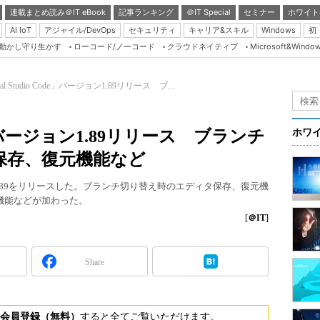
連載まとめ読み＠IT eBook
記事ランキング
＠IT Special
セミナー
ホワイト
AI IoT
アジャイル/DevOps
セキュリティ
キャリア&スキル
Windows
初
り動かし守り生かす
ローコード/ノーコード
クラウドネイティブ
Microsoft&Windo
Server & Storage
HTML5 + UX
ual Studio Code」バージョン1.89リリース ブ...
Smart & Social
Coding Edge
Code」バージョン1.89リリース ブランチ
ホワ
Java Agile
保存、復元機能など
Database Expert
eのバージョン1.89をリリースした。ブランチ切り替え時のエディタ保存、復元機
Linux ＆ OSS
除外機能などが加わった。
Master of IP Networ
[
＠IT
]
Security & Trust
Share
Test & Tools
Insider.NET
ブログ
会員登録（無料）
すると全てご覧いただけます。