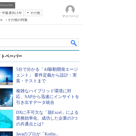
ペーパー
・中級者向けAI
その他
マイページ
ws
その他の特集
イトペーパー
5分で分かる「AI駆動開発エージ
ェント」 要件定義から設計・実
装・テストまで
複雑なハイブリッド環境に対
k
応、SAPから迅速にインサイトを
引き出すデータ統合
DXに不可欠な「脱Excel」による
業務効率化、成功した企業の3つ
の共通点とは?
Javaのプロが「Kotlin」