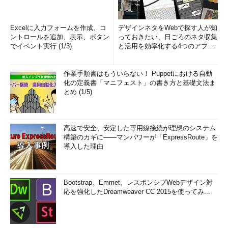
Excelに入力フォームを作成、コ
デザインネタをWebで探す人が知
ントロールを追加、表示、ボタン
っておきたい、日ごろのネタ収集
でイベント実行 (1/3)
と活用を効率化する4つのアプリ
(1/3)
作業手順書はもういらない！ Puppetにおける自動
化の定義書「マニフェスト」の書き方と基礎文法ま
とめ (1/5)
高速で安全、安定した専用線接続が理想のシステム
構築のカギに――マンパワーが「ExpressRoute」を
導入した理由
Bootstrap、Emmet、レスポンシブWebデザイン対
応を強化したDreamweaver CC 2015を使ってみ...