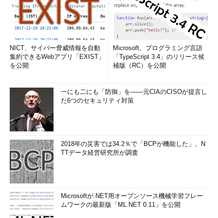
NICT、サイバー脅威情報を自動
Microsoft、プログラミング言語
集約できるWebアプリ「EXIST」
「TypeScript 3.4」のリリース候
を公開
補版（RC）を公開
一にも二にも「防御」を――元CIAのCISOが提言し
た6つのセキュリティ対策
2018年の災害では34.2％で「BCPが機能した」、N
TTデータ経営研究所が調査
Microsoftが.NET用オープンソース機械学習フレー
ムワークの最新版「ML.NET 0.11」を公開