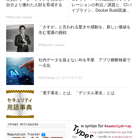
自分より優れた人財を育成する
レーションの利点／課題と、CIパ
イプライン、Docker Build高速化
のコツ (1/2...
PR(dentsu Japan)
「さすが」と言われる驚きや感動を。新しい価値を
生む電通の挑戦
PR(dentsu Japan)
社内データを扱えないAIを卒業 アプリ横断検索で
一元化
PR(ITmedia エンタープライズ)
「電子署名」とは、「デジタル署名」とは