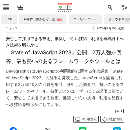
TOP
AIを作り動かし守り生かす
ロー/ノーコード
クラウドネイ
ニュース
2024年7月10日 公開
安心して採用できる技術、推奨しづらい技術、利用を再検討すべ
き技術を明らかに
「State of JavaScript 2023」公開 2万人強が回
答、最も勢いのあるフレームワークやツールとは
DevographicsはJavaScriptの利用動向に関する年次調査「State
of JavaScript 2023」の結果を発表した。JavaScriptを開発に利
用する2万3540人の回答を集計、分析した調査だ。勢いのあるフ
レームワークやツール、技術ごとのユーザーによる評価に基づい
て、安心して採用できる技術、推奨しづらい技術、利用を見直す
べき技術を明らかにしている。
[＠IT]
PC用表示
関連情報