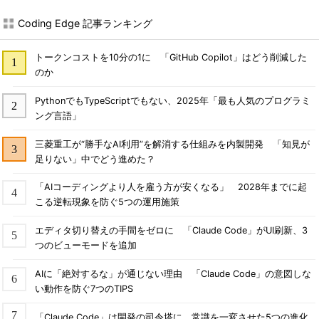
Coding Edge 記事ランキング
トークンコストを10分の1に 「GitHub Copilot」はどう削減した
のか
PythonでもTypeScriptでもない、2025年「最も人気のプログラミ
ング言語」
三菱重工が“勝手なAI利用”を解消する仕組みを内製開発 「知見が
足りない」中でどう進めた？
「AIコーディングより人を雇う方が安くなる」 2028年までに起
こる逆転現象を防ぐ5つの運用施策
エディタ切り替えの手間をゼロに 「Claude Code」がUI刷新、3
つのビューモードを追加
AIに「絶対するな」が通じない理由 「Claude Code」の意図しな
い動作を防ぐ7つのTIPS
「Claude Code」は開発の司令塔に 常識を一変させた5つの進化