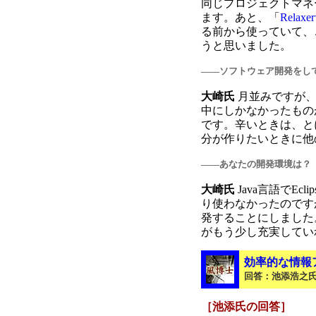
同じプロジェクトマネ
ます。あと、「
Rela
る前から使っていて、
うと思いました。
――ソフトウェア開発をし
大崎氏
月並みですが、
中にしかなかったもの
です。辛いときは、と
分が作りたいときに他
――あなたの開発環境は？
大崎氏
Java言語でE
り使わなかったのですが、
発することにしました
がもう少し充実してい
効率的な情報
回答
：池添浩之
［池添氏の回答］