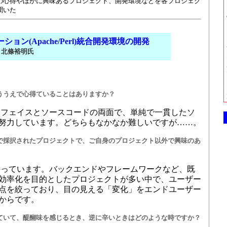
の心得やほかに興味あるプロジェクト、開発環境などを各プロジェク
聞いた
ション(Apache/Perl)統合開発環境の開発
、北條裕明氏
ううえで心得ていることはありますか？
ーフェイスとソースコードの両面で、単純で一貫したソ
努力しています。どちらもなかなか難しいですが……。
で採択されたプロジェクトで、ご自身のプロジェクト以外で興味のあ
持っています。バックエンドやフレームワークなど、既
効率化を目的としたプロジェクトが多い中で、ユーザー
点を絞っており、目の見える「変化」をエンドユーザー
からです。
ていて、醍醐味を感じるとき、逆に辛いときはどのような時ですか？