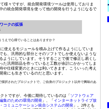
て様々ですが、統合開発環境ツールは使用しておりま
中の統合開発環境を使って他の開発を行うようになるで
ムワークの拡張
氏
ううえで心得ていることはありますか？
に使えるモジュールを積み上げて作るようにしていま
でも、汎用的な部分とそのソフトでしか使えないような
るようにしています。そうすることで後で修正し易くし
った汎用部品を作っていると工数が余計にかかってしま
時や仕様変更のときには利いてきます。こういった考え
開発にも生きているのだと思います。
で採択されたプロジェクトで、ご自身のプロジェクト以外で興味のあ
クトですが、今後に期待しているのは「
ソフトウェア
編集のための環境の開発
」、「
インターネットライブ放
・コミュニケーション統合システムの開発
」。2件とも