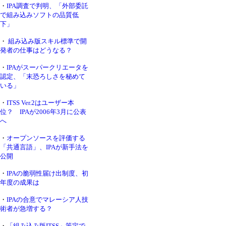
・
IPA調査で判明、「外部委託
で組み込みソフトの品質低
下」
・
組み込み版スキル標準で開
発者の仕事はどうなる？
・
IPAがスーパークリエータを
認定、「末恐ろしさを秘めて
いる」
・
ITSS Ver.2はユーザー本
位？ IPAが2006年3月に公表
へ
・
オープンソースを評価する
「共通言語」、IPAが新手法を
公開
・
IPAの脆弱性届け出制度、初
年度の成果は
・
IPAの合意でマレーシア人技
術者が急増する？
・
「組み込み版ITSS」策定で