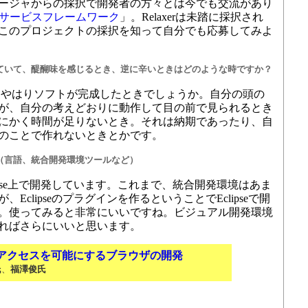
ージャからの採択で開発者の方々とは今でも交流があり
xerサービスフレームワーク
」。Relaxerは未踏に採択され
このプロジェクトの採択を知って自分でも応募してみよ
ていて、醍醐味を感じるとき、逆に辛いときはどのような時ですか？
やはりソフトが完成したときでしょうか。自分の頭の
が、自分の考えどおりに動作して目の前で見られるとき
にかく時間が足りないとき。それは納期であったり、自
のことで作れないときとかです。
（言語、統合開発環境ツールなど）
clipse上で開発しています。これまで、統合開発環境はあま
Eclipseのプラグインを作るということでEclipseで開
。使ってみると非常にいいですね。ビジュアル開発環境
ればさらにいいと思います。
アクセスを可能にするブラウザの開発
氏
、
福澤俊氏