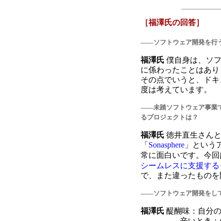
［福澤氏の回答］
――ソフトウェア開発を行
福澤氏
僕自身は、ソフ
に係わったことはあり
その点でいうと、ドキ
度は考えています。
――未踏ソフトウェア事業
るプロジェクトは？
福澤氏
徳井直生さんと
「
Sonasphere
」という
常に面白いです。今回
シームレスに支援する
で、また違ったものを
――ソフトウェア開発をし
福澤氏
醍醐味：自分の
辛いとき：先が