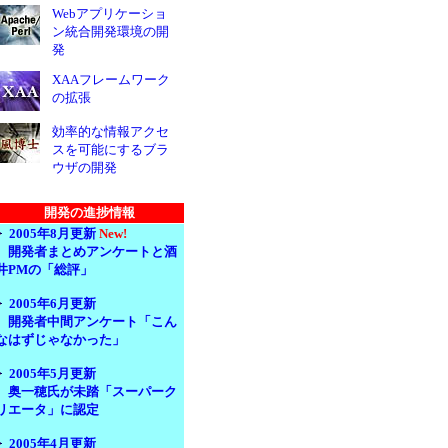
Webアプリケーショ
ン統合開発環境の開
発
XAAフレームワーク
の拡張
効率的な情報アクセ
スを可能にするブラ
ウザの開発
開発の進捗情報
2005年8月更新
New!
開発者まとめアンケートと酒
井PMの「総評」
2005年6月更新
開発者中間アンケート「こん
なはずじゃなかった」
2005年5月更新
奥一穂氏が未踏「スーパーク
リエータ」に
認定
2005年4月更新