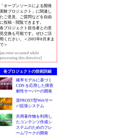
「オープンソースによる開発
実験プロジェクト」に関連し
たご意見、ご質問などを自由
に投稿・閲覧できます。
各プロジェクト担当者との意
見交換も可能です。ぜひご活
用ください。＜2005年8月末ま
で＞
[an error occurred while
processing this directive]
各プロジェクトの技術詳細
確率モデルに基づく
CDN を応用した障害
耐性サーバーの開発
逆PROXY型Webサー
バ拡張システム
共用著作物を利用し
たコンテンツ作成シ
ステムのためのフレ
ームワークの開発