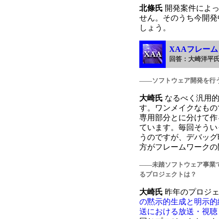
北條氏
開発案件によっ
せん。そのうち今開発
しょう。
XAAフレー
回答
：大崎洋平
――ソフトウェア開発を行
大崎氏
なるべく汎用的
す。ワンメイクなもの
専用部分とに分けて作
ています。毎回そうい
うのですが、デバッグ
方がフレームワークの
――未踏ソフトウェア事業
るプロジェクトは？
大崎氏
昨年のプロジェ
の黙示的生成と明示的
送における放送・視聴