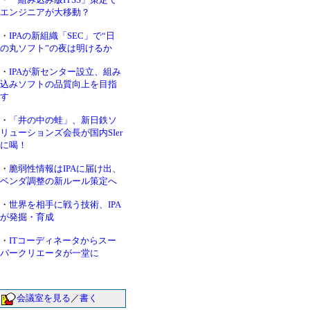
エンジニアが大移動？
・
IPAの新組織「SEC」で“日
の丸ソフト”の夜は明けるか
・
IPAが新センター設立、組み
込みソフトの品質向上を目指
す
・
「井の中の蛙」、新日鉄ソ
リューションズ会長が国内SIer
に喝！
・
脆弱性情報はIPAに届け出、
ベンダ調整の新ルール策定へ
・
世界を相手に戦う技術、IPA
が発掘・育成
・
ITコーディネータからスー
パークリエータが一堂に
会議室を見る
／
書く