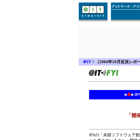
＠IT
>
［2004年10月近況レポ
■
◆
■ 
「開
IPAの「未踏ソフトウェ