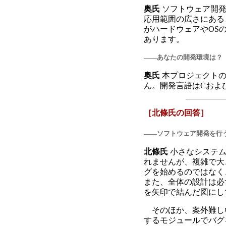
奥氏
ソフトウェア開発
応用範囲の広さにある
がハードウェアやOS
あります。
――あなたの開発環境は？
奥氏
本プロジェクトの
ん。開発言語はCおよびP
［北條氏の回答］
――ソフトウェア開発を行
北條氏
小さなシステ
れませんが、複雑で大
グを始めるのではなく
また、全体の設計は必
を矢印で結んだ図にし
そのほか、案外難し
するモジュールでバグ