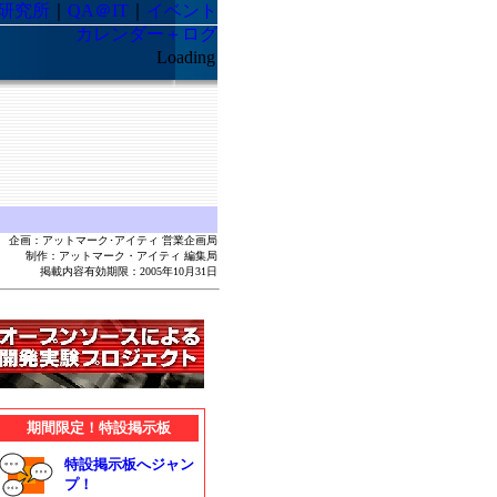
略研究所
｜
QA＠IT
｜
イベント
カレンダー＋ログ
Loading
企画：アットマーク･アイティ 営業企画局
制作：アットマーク・アイティ 編集局
掲載内容有効期限：2005年10月31日
期間限定！特設掲示板
特設掲示板へジャン
プ！