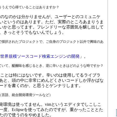
ううえで心得ていることはありますか？
のなのかは分かりませんが、ユーザーとのコミュニケ
いというのはあります。ただ、実際のところあまりうま
いかと思ってます。フレンドリーな雰囲気を醸し出して
、きっとそうでもないんでしょう。
で採択されたプロジェクトで、ご自身のプロジェクト以外で興味のあ
「
世界規模ソースコード検索エンジンの開発
」。
ていて、醍醐味を感じるとき、逆に辛いときはどのような時ですか？
ことは特にはないです。辛いのは使用してるライブラ
あと、頭の中に非常にめんどくさいコードしか浮かばな
ードを書くのか、と思うとゲンナリします。
（言語、統合開発環境ツールなど）
発環境は使ってません。vimというエディタでしこしこ
度、Eclipseを使ってみたのですが、重かったこととた
たので使うのをやめました。