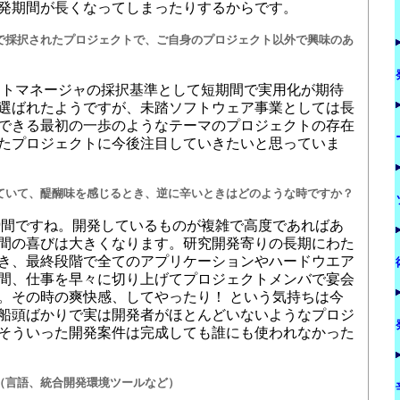
発期間が長くなってしまったりするからです。
で採択されたプロジェクトで、ご自身のプロジェクト以外で興味のあ
トマネージャの採択基準として短期間で実用化が期待
選ばれたようですが、未踏ソフトウェア事業としては長
できる最初の一歩のようなテーマのプロジェクトの存在
たプロジェクトに今後注目していきたいと思っていま
ていて、醍醐味を感じるとき、逆に辛いときはどのような時ですか？
間ですね。開発しているものが複雑で高度であればあ
間の喜びは大きくなります。研究開発寄りの長期にわた
き、最終段階で全てのアプリケーションやハードウエア
間、仕事を早々に切り上げてプロジェクトメンバで宴会
。その時の爽快感、してやったり！ という気持ちは今
船頭ばかりで実は開発者がほとんどいないようなプロジ
そういった開発案件は完成しても誰にも使われなかった
（言語、統合開発環境ツールなど）