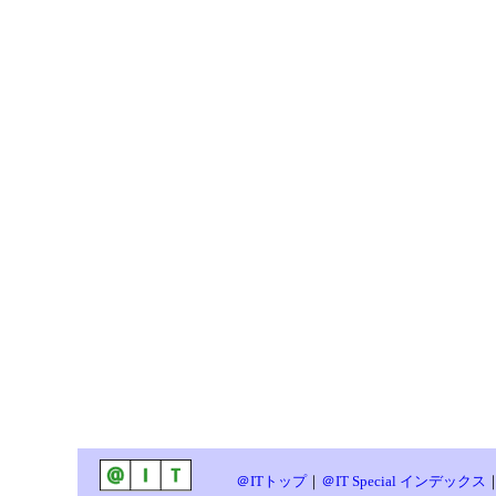
＠ITトップ
｜
＠IT Special インデックス