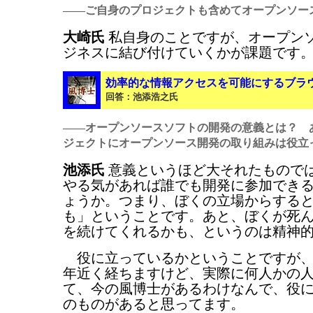
――ご自身のプロジェクトも含めてオープンソー
大崎氏
私自身のことですが、オープン
ジネスに結び付けていくかが課題です
効率的な情報アクセスを可能にするブラ
回答
：池添浩之氏
――オープンソースソフトの開発の意義とは？ 
ジェクトにオープンソース開発の取り組みは役立
池添氏
意義というほど大それたもので
やる気があれば誰でも開発に参加でき
ょうか。つまり、ぼくの立場からする
も」ということです。あと、ぼくが死
を続けてくれるかも、というのは精神
役に立っているかということですが、
年近く経ちますけど、実際に何人かの
て、今の風博士があるわけなんで、役
のものがあると思ってます。