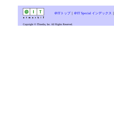
＠ITトップ
｜
＠IT Special インデックス
Copyright © ITmedia, Inc. All Rights Reserved.