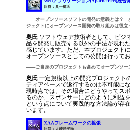
Webアプリケーション(Apache/Perl)
回答：奥一穂氏
――オープンソースソフトの開発の意義とは？ 
ジェクトにオープンソース開発の取り組みは役立
奥氏
ソフトウェア技術者として、ビジ
品を開発し販売する以外の手法が現れ
感じています。ただ、本プロジェクト
オープンソースとしての公開は行って
――ご自身のプロジェクトも含めてオープンソー
奥氏
一定規模以上の開発プロジェクト
ティアベースで遂行するのは不可能に
現時点では、その場合にどうやってス
るのか、スポンサーにどのように利益
という点について実践的な方法論が存
います。
XAAフレームワークの拡張
回答
：大崎洋平氏