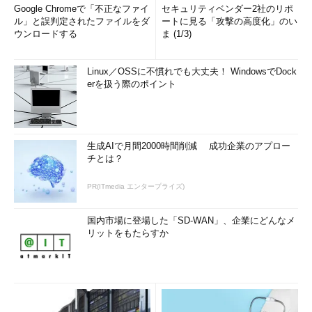
Google Chromeで「不正なファイ
セキュリティベンダー2社のリポ
ル」と誤判定されたファイルをダ
ートに見る「攻撃の高度化」のい
ウンロードする
ま (1/3)
Linux／OSSに不慣れでも大丈夫！ WindowsでDock
erを扱う際のポイント
生成AIで月間2000時間削減 成功企業のアプロー
チとは？
PR(ITmedia エンタープライズ)
国内市場に登場した「SD-WAN」、企業にどんなメ
リットをもたらすか