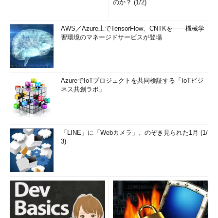
のか？ (1/2)
AWS／Azure上でTensorFlow、CNTKを――機械学
習環境のマネージドサービスが登場
AzureでIoTプロジェクトを共同検証する「IoTビジ
ネス共創ラボ」
「LINE」に「Webカメラ」、のぞき見られた1月 (1/
3)