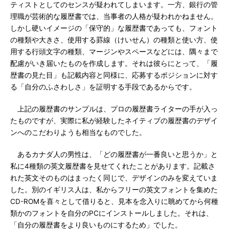
ティストとしてのセンスが疑われてしまいます。一方、銀行の管
理職が芸術的な履歴書では、当事者の人格が疑われかねません。
しかし硬いイメージの「保守的」な履歴書であっても、フォント
の種類や大きさ、使用する罫線（けいせん）の種類と使い方、使
用する行頭文字の種類、マージンやスペースなどには、隅々まで
配慮がいき届いたものを作成します。それは彼らにとって、「履
歴書の見た目」も記載内容と同様に、応募するポジションに対す
る「自分のふさわしさ」を証明する手段であるからです。
上記の履歴書のサンプルは、プロの履歴書ライターの手が入っ
たものですが、実際に私が経験したネイティブの履歴書のデザイ
ンへのこだわりようも相当なものでした。
あるカナダ人の男性は、「どの履歴書が一番良いと思うか」と
私に4種類の英文履歴書を見せてくれたことがあります。記載さ
れた英文そのものはまったく同じで、デザインのみを変えていま
した。別のイギリス人は、私からフリーの英文フォントを集めた
CD-ROMを喜々として借りると、見本を念入りに眺めてから何種
類かのフォントを自分のPCにインストールしました。それは、
「自分の履歴書をより良いものにするため」でした。