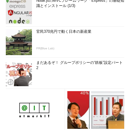
Node.jsのMVCフレームワーク「Express」の基礎知
識とインストール (1/3)
官民370兆円で動く日本の新産業
PR(Blue Lab)
まだあるぞ！ グループポリシーの“鉄板”設定パート
2