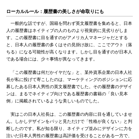
ローカルルール：履歴書の美しさが命取りにも
一般的な話ですが、国籍を問わず英文履歴書を集めると、日本
人の履歴書はネイティブの人のものより視覚的に見劣りがしま
す。この履歴書に目を通すのがアメリカ人マネージャだとする
と、日本人の履歴書の多くはその見掛け故に、ここでアウト（落
ちる）になる可能性が高くなります。しかし目を通すのが日本人
である場合には、少々事情が異なってきます。
「この履歴書は何だかイヤだな」と、某外資系企業の日本人社
長が私に投げて寄こしたのは、マーケティングのポジションに応
募したある日本人男性の英文履歴書でした。その履歴書のデザイ
ンは、まるでネイティブ向けである履歴書の書籍の「良い見本
例」に掲載されているような美しいものでした。
実はこの日本人社長は、この履歴書の内容に目を通していませ
ん。しかしデザインをパッと見ただけで「性格が良くない」と判
断したのです。私が知る限り、ネイティブ並みにデザインに力を
注いだ日本人男性の履歴書は高評価を受けることがある一方で、