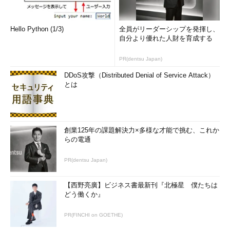
Hello Python (1/3)
全員がリーダーシップを発揮し、
自分より優れた人財を育成する
PR(dentsu Japan)
DDoS攻撃（Distributed Denial of Service Attack）
とは
創業125年の課題解決力×多様な才能で挑む、これか
らの電通
PR(dentsu Japan)
【西野亮廣】ビジネス書最新刊『北極星 僕たちは
どう働くか』
PR(FINCHI on GOETHE)