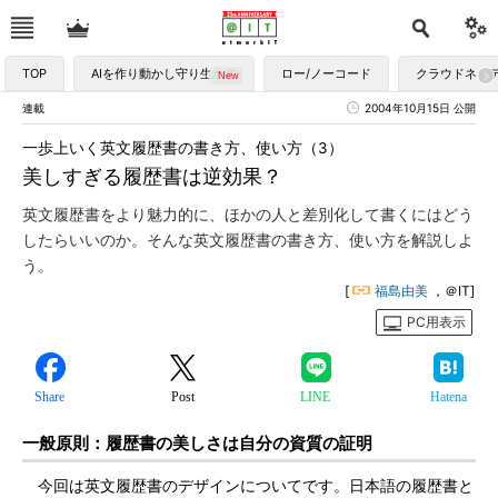
TOP
AIを作り動かし守り生かす
ロー/ノーコード
クラウドネイ
連載
2004年10月15日 公開
一歩上いく英文履歴書の書き方、使い方（3）
美しすぎる履歴書は逆効果？
英文履歴書をより魅力的に、ほかの人と差別化して書くにはどう
したらいいのか。そんな英文履歴書の書き方、使い方を解説しよ
う。
[
福島由美
，＠IT]
PC用表示
Share
Post
LINE
Hatena
一般原則：履歴書の美しさは自分の資質の証明
今回は英文履歴書のデザインについてです。日本語の履歴書と