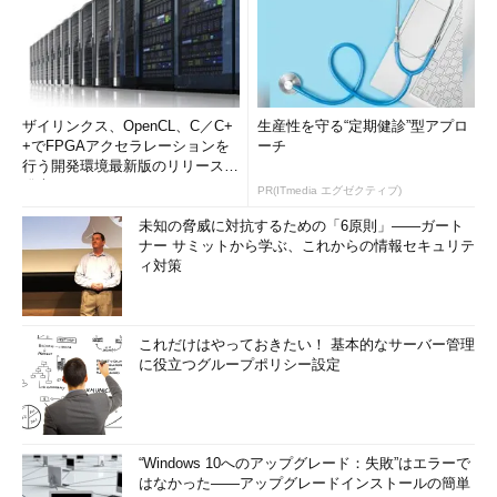
ザイリンクス、OpenCL、C／C+
生産性を守る“定期健診”型アプロ
+でFPGAアクセラレーションを
ーチ
行う開発環境最新版のリリースを
発表
PR(ITmedia エグゼクティブ)
未知の脅威に対抗するための「6原則」――ガート
ナー サミットから学ぶ、これからの情報セキュリテ
ィ対策
これだけはやっておきたい！ 基本的なサーバー管理
に役立つグループポリシー設定
“Windows 10へのアップグレード：失敗”はエラーで
はなかった――アップグレードインストールの簡単