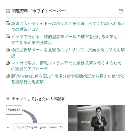
関連資料（ホワイトペーパー）
PR
急速に広がるシャドーAIのリスクを回避、今すぐ始められる5
つの対策とは?
ドラマで分かる、標的型攻撃メールの被害を受ける企業と回
避できる企業の分岐点
標的型攻撃メールを見破るには? サンプル文面を例に傾向を解
説
マンガで学ぶ、情報システム部門の業務負荷を軽くするため
の実践的アプローチ
脱VMwareに何を選ぶ? 市場分析や実機検証から見えた仮想化
基盤移行の現実解
チェックしておきたい人気記事