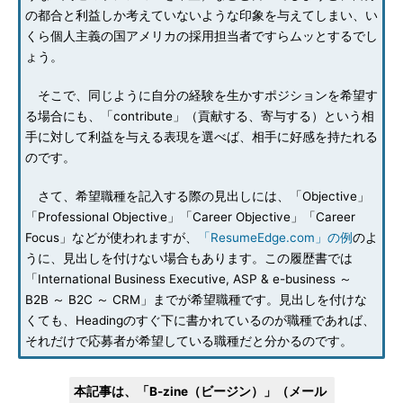
の都合と利益しか考えていないような印象を与えてしまい、い
くら個人主義の国アメリカの採用担当者ですらムッとするでし
ょう。
そこで、同じように自分の経験を生かすポジションを希望す
る場合にも、「contribute」（貢献する、寄与する）という相
手に対して利益を与える表現を選べば、相手に好感を持たれる
のです。
さて、希望職種を記入する際の見出しには、「Objective」
「Professional Objective」「Career Objective」「Career
Focus」などが使われますが、
「ResumeEdge.com」の例
のよ
うに、見出しを付けない場合もあります。この履歴書では
「International Business Executive, ASP & e-business ～
B2B ～ B2C ～ CRM」までが希望職種です。見出しを付けな
くても、Headingのすぐ下に書かれているのが職種であれば、
それだけで応募者が希望している職種だと分かるのです。
本記事は、「B-zine（ビージン）」（メール