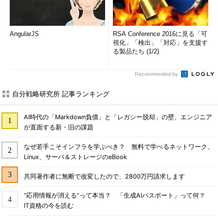
AngularJS
RSA Conference 2016に見る「可
視化」「検出」「対応」を支援す
る製品たち (1/2)
Recommended by
自分戦略研究所 記事ランキング
AI時代の「Markdown負債」と「レガシー脱却」の壁、エンジニア
が直面する新・旧の課題
なぜ若手こそインフラを学ぶべき？ 無料で学べるネットワーク、
Linux、サーバ＆ストレージのeBook
共同著作者に無断で改変したので、2800万円請求します
“応用情報が消える”って本当？ 「生成AIパスポート」って何？
IT資格の今を読む