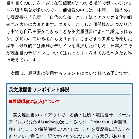
書を書くのは、さまざまな価値観がぶつかる場所で働くポジショ
ンを狙う場合が多いのです。価値観の中には「中庸」「控えめ」
な履歴書を「凡庸」「自信の欠如」として嫌うアメリカ文化の価
値観が大いに含まれます。つまり、こうした価値観がぶつかり合
う中でも自己主張ができることを英文履歴書によって訴えられる
か、が問われている場合もあります。さまざまな要素を考慮した
結果、最終的には無難なデザインを選択したにしろ、日本人こそ
が履歴書のデザインについてはもっとよく考えてみるべきだと私
は考えています。
次回は、履歴書に使用するフォントについて触れる予定です。
英文履歴書ワンポイント解説
■希望職種の記入について
英文履歴書のレイアウトで、名前・住所・電話番号、メール
アドレスなどのHeadingの次にくるのが、Objective（希望職
種）です。この希望職種については、これを履歴書に記入すべ
きだという意見と、記入すべきではないという意見がありま