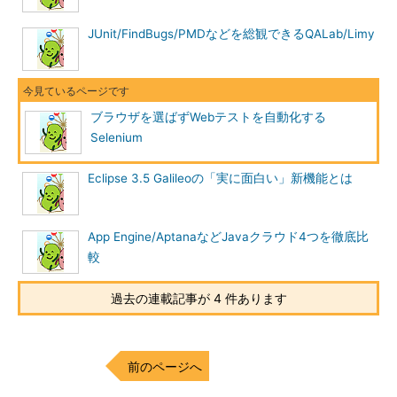
03
:
07
:
26.718
 INFO 
-
 v1
.
0.1
[
2696
],
with
Core
 v@VERSION@ 
[
@REVISION@
]
JUnit/FindBugs/PMDなどを総観できるQALab/Limy
03
:
07
:
26.796
 INFO 
-
Version
Jetty
/
5.1
.
03
:
07
:
26.796
 INFO 
-
Started
HttpContext
[
/selenium-
server/
driver
,
/selenium-server/
driver
]
03
:
07
:
26.796
 INFO 
-
Started
HttpContext
[
/selenium-
ブラウザを選ばずWebテストを自動化する
server,/
selenium
-
server
]
Selenium
03
:
07
:
26.796
 INFO 
-
Started
HttpContext
[
/,/
]
03
:
07
:
26.812
 INFO 
-
Started
SocketListener
 on 
0.0
.
0.0
:
4444
Eclipse 3.5 Galileoの「実に面白い」新機能とは
03
:
07
:
26.812
 INFO 
-
Started
org
.
mortbay
.
jetty
.
Server@1ffb8dc
03
:
07
:
26.953
 INFO 
-
Preparing
Firefox
 profile
...
App Engine/AptanaなどJavaクラウド4つを徹底比
03
:
07
:
29.140
 INFO 
-
Launching
Firefox
...
較
03
:
07
:
30.203
 INFO 
-
Checking
Resource
03
:
07
:
34.546
 INFO 
-
Checking
Resource
過去の連載記事が 4 件あります
03
:
07
:
34.546
 INFO 
-
Received
03
:
07
:
35.171
 INFO 
-
Killing
Firefox
…【省略】…
前のページへ
「-htmlSuite」オプションでは、テストスィートの絶対パスを
指定します。正しく動作しない場合は、テストケースを指定して