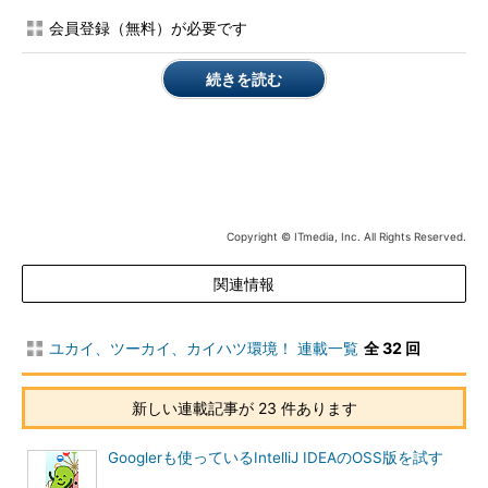
>
 java 
-
jar seleium
-
server
.
jar 
-
htmlSuite 
<
Web
ブラウザ名>
<
Web
アプリケーションの
URL
>
<テストスィートの
URL
>
<テスト結果を出
会員登録（無料）が必要です
力するファイル>
続きを読む
例えば、次のような条件テストを行いたい場合、
Webブラウザ→IE
WebアプリケーションのURL→「http://mywebapp/」
テストスィートのパス
→「C:\Selenium\testcases\TestSuite.html」
Copyright © ITmedia, Inc. All Rights Reserved.
テスト結果を出力するファイル
→「C:\Selenium\results\result1.txt」
関連情報
実行コマンドと実行時のコンソールの出力は、次のようになり
ます。
ユカイ、ツーカイ、カイハツ環境！ 連載一覧
全 32 回
…【省略】…
新しい連載記事が 23 件あります
>
 java 
-
jar selenium
-
server
.
jar 
-
htmlSuite 
*
iexploreproxy 
http
:
//mywebapp/ C:\Selenium\testcases\TestSuite.html
Googlerも使っているIntelliJ IDEAのOSS版を試す
03
:
07
:
26.703
 INFO 
-
Java
:
Sun
Microsystems
Inc
.
11.3
-
03
:
07
:
26.703
 INFO 
-
 OS
:
Windows
 XP 
5.1