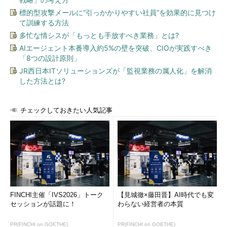
標的型攻撃メールに“引っかかりやすい社員”を効果的に見つけ
*firefoxchrome
て訓練する方法
*opera
多忙な情シスが「もっとも手放すべき業務」とは?
*iehta
AIエージェント本番導入約5%の壁を突破、CIOが実践すべき
*custom
「8つの設計原則」
JR西日本ITソリューションズが「監視業務の属人化」を解消
コラム 「IEで利用する場合の注意」
した方法とは?
IEでキャプチャを取る場合は、*iexploreでは
なく、*iexploreproxyを利用する必要がある
チェックしておきたい人気記事
ことに注意してください。さらに、IEでキャ
プチャを取るためには「
snapsIE
」というツ
ールが必要になります。snapsIEの利用に
は、下記の手順でsnapsIEをインストールす
る必要があります。
Microsoft Visual C++ 2005 SP1 再頒
FINCHI主催「IVS2026」トーク
【見城徹×藤田晋】AI時代でも変
布可能パッケージ
のインストール
セッションが話題に！
わらない経営者の本質
Microsoft Visual C++ 2005 SP1 再頒
布可能パッケージのサイト
からダウン
PR(FINCHI on GOETHE)
PR(FINCHI on GOETHE)