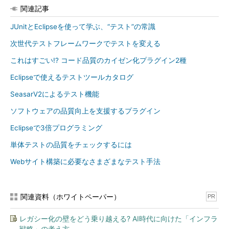
関連記事
いないかどうか、相対パスを指定していないかどうか確認しまし
ょう。また、Webブラウザのオプションには、下記のものが指定
JUnitとEclipseを使って学ぶ、“テスト”の常識
できます。
次世代テストフレームワークでテストを変える
*firefox
これはすごい!? コード品質のカイゼン化プラグイン2種
*mock
Eclipseで使えるテストツールカタログ
*firefoxproxy
SeasarV2によるテスト機能
*pifirefox
*chrome
ソフトウェアの品質向上を支援するプラグイン
*iexploreproxy
Eclipseで3倍プログラミング
*iexplore
単体テストの品質をチェックするには
*firefox3
Webサイト構築に必要なさまざまなテスト手法
*safariproxy
*googlechrome
*konqueror
関連資料（ホワイトペーパー）
PR
*firefox2
*safari
レガシー化の壁をどう乗り越える? AI時代に向けた「インフラ
*piiexplore
戦略」の考え方