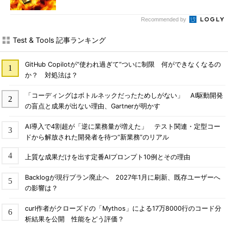
Recommended by
Test & Tools 記事ランキング
GitHub Copilotが“使われ過ぎて”ついに制限 何ができなくなるの
か？ 対処法は？
「コーディングはボトルネックだったためしがない」 AI駆動開発
の盲点と成果が出ない理由、Gartnerが明かす
AI導入で4割超が「逆に業務量が増えた」 テスト関連・定型コー
ドから解放された開発者を待つ“新業務”のリアル
上質な成果だけを出す定番AIプロンプト10例とその理由
Backlogが現行プラン廃止へ 2027年1月に刷新、既存ユーザーへ
の影響は？
curl作者がクローズドの「Mythos」による17万8000行のコード分
析結果を公開 性能をどう評価？