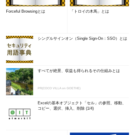
Webアプリケーションのテストはより効率化されました。
Forceful Browsingとは
「トロイの木馬」とは
今回は、HTMLのテストケースによるテストの実行を中心に紹
介しましたが、Selenium RCを利用すれば、JavaやPythonなど
の言語でプログラムとしてテストケースを作成することもできま
すし、
プログラムの合い間にデータベースの初期化や検証なども
シングルサインオン（Single Sign-On：SSO）とは
挟む
ことができるようになります。また、Selenium Gridを使う
と、一度テストを実行すれば、
複数の端末で別々のWebブラウザ
を起動して同時にテストできます
。
Seleniumの基礎をマスターしたら、次はさらに高度な
すべてが絶景、収益も得られるその仕組みとは
Seleniumの使い方をマスターしてみてください。
PR(COCO VILLA on GOETHE)
「次回」へ
Excelの基本オブジェクト「セル」の参照、移動、
コピー、選択、挿入、削除 (1/4)