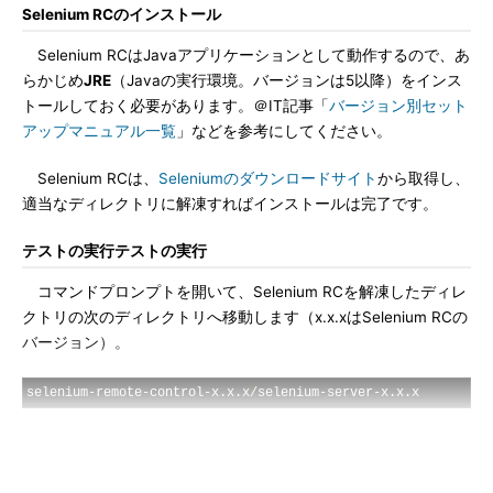
Selenium RCのインストール
Selenium RCはJavaアプリケーションとして動作するので、あ
らかじめ
JRE
（Javaの実行環境。バージョンは5以降）をインス
トールしておく必要があります。＠IT記事「
バージョン別セット
アップマニュアル一覧
」などを参考にしてください。
Selenium RCは、
Seleniumのダウンロードサイト
から取得し、
適当なディレクトリに解凍すればインストールは完了です。
テストの実行テストの実行
コマンドプロンプトを開いて、Selenium RCを解凍したディレ
クトリの次のディレクトリへ移動します（x.x.xはSelenium RCの
バージョン）。
selenium
-
remote
-
control
-
x
.
x
.
x
/
selenium
-
server
-
x
.
x
.
x
下記のコマンドを実行し、Selenium RCを実行します。