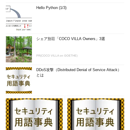
ロードしてインストール
Hello Python (1/3)
snapsIEのインストール
snapsIEのサイ
ト
からsnapsIEをダウンロード、解凍
してSnapsie.dllを「C:\WINDOWS」フ
ォルダにインストール。「regsvr32
シェア別荘「COCO VILLA Owners」3選
Snapsie.dll」コマンドを実行しDLLを
登録C:\WINDOWS」フォルダにインス
トール。「regsvr32 Snapsie.dll」コ
PR(COCO VILLA on GOETHE)
マンドを実行しDLLを登録
Selenium IDEで作成したテストケースはそ
DDoS攻撃（Distributed Denial of Service Attack）
のままではIEでは動作しないことがあるの
とは
で、注意が必要です。下記のサイトなどを
参考にしてください。
「
Selenium IDE のケースを IE でも動
くように
」
Seleniumは、さらに高度な使い方もできる
Selenium IDEやSelenium RCの登場により、Seleniumによる