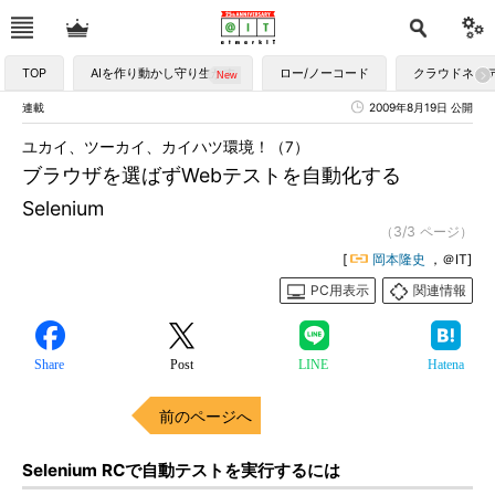
TOP
AIを作り動かし守り生かす
ロー/ノーコード
クラウドネイ
連載
2009年8月19日 公開
ユカイ、ツーカイ、カイハツ環境！（7）
ブラウザを選ばずWebテストを自動化する
Selenium
（3/3 ページ）
[
岡本隆史
，＠IT]
PC用表示
関連情報
Share
Post
LINE
Hatena
前のページへ
Selenium RCで自動テストを実行するには