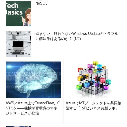
NoSQL
進まない、終わらないWindows Updateのトラブル
に解決策はあるのか？ (1/2)
AWS／Azure上でTensorFlow、C
AzureでIoTプロジェクトを共同検
NTKを――機械学習環境のマネー
証する「IoTビジネス共創ラボ」
ジドサービスが登場