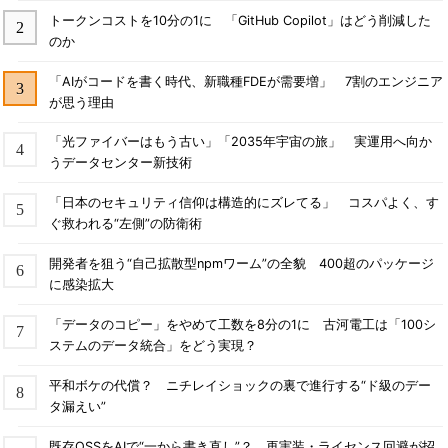
トークンコストを10分の1に 「GitHub Copilot」はどう削減した
のか
「AIがコードを書く時代、新職種FDEが需要増」 7割のエンジニア
が思う理由
「光ファイバーはもう古い」「2035年宇宙の旅」 実運用へ向か
うデータセンター新技術
「日本のセキュリティ信仰は構造的にズレてる」 コスパよく、す
ぐ救われる“左側”の防衛術
開発者を狙う“自己拡散型npmワーム”の全貌 400超のパッケージ
に感染拡大
「データのコピー」をやめて工数を8分の1に 古河電工は「100シ
ステムのデータ統合」をどう実現？
平和ボケの代償？ ニチレイショックの裏で進行する“ド級のデー
タ漏えい”
既存OSSをAIで“一から書き直し”？ 再実装・ライセンス回避が招