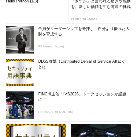
Hello Python (1/3)
「さすが」と言われる驚きや感動
を。新しい価値を生む電通の挑戦
PR(dentsu Japan)
全員がリーダーシップを発揮し、自分より優れた人
財を育成する
PR(dentsu Japan)
DDoS攻撃（Distributed Denial of Service Attack）
とは
FINCHI主催「IVS2026」トークセッションが話題
に！
PR(FINCHI on GOETHE)