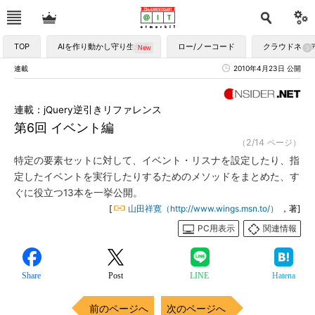
TOP
AIを作り動かし守り生かす
ロー/ノーコード
クラウドネイ
連載
2010年4月23日 公開
連載：jQuery逆引きリファレンス
第6回 イベント編
（2/14 ページ）
特定の要素セットに対して、イベント・リスナを設定したり、指
定したイベントを実行したりするためのメソッドをまとめた、す
ぐに役立つ13本を一挙公開。
[
山田祥寛（http://www.wings.msn.to/）
，著]
PC用表示
関連情報
Share
Post
LINE
Hatena
前のページへ
次のページへ