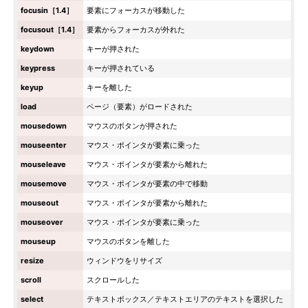
focusin［1.4］
要素にフォーカスが移動した
focusout［1.4］
要素からフォーカスが外れた
keydown
キーが押された
keypress
キーが押されている
keyup
キーを離した
load
ページ（要素）がロードされた
mousedown
マウスのボタンが押された
mouseenter
マウス・ポインタが要素に乗った
mouseleave
マウス・ポインタが要素から離れた
mousemove
マウス・ポインタが要素の中で移動
mouseout
マウス・ポインタが要素から離れた
mouseover
マウス・ポインタが要素に乗った
mouseup
マウスのボタンを離した
resize
ウィンドウをリサイズ
scroll
スクロールした
select
テキストボックス／テキストエリアのテキストを選択した