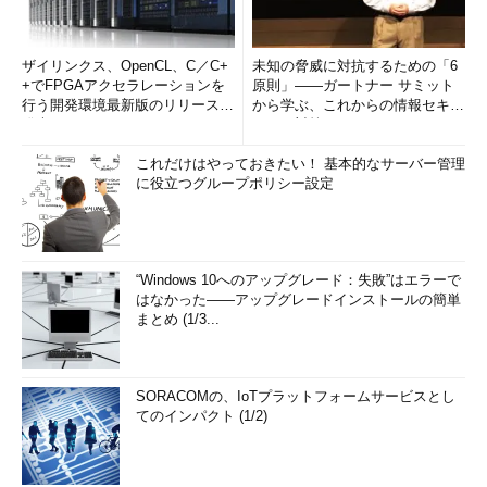
ザイリンクス、OpenCL、C／C+
未知の脅威に対抗するための「6
+でFPGAアクセラレーションを
原則」――ガートナー サミット
行う開発環境最新版のリリースを
から学ぶ、これからの情報セキュ
発表
リティ対策
これだけはやっておきたい！ 基本的なサーバー管理
に役立つグループポリシー設定
“Windows 10へのアップグレード：失敗”はエラーで
はなかった――アップグレードインストールの簡単
まとめ (1/3...
SORACOMの、IoTプラットフォームサービスとし
てのインパクト (1/2)