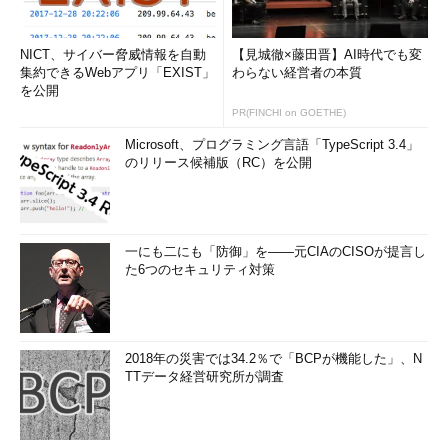
NICT、サイバー脅威情報を自動
【見城徹×藤田晋】AI時代でも変
集約できるWebアプリ「EXIST」
わらない経営者の本質
を公開
PR(FINCHI on GOETHE)
Microsoft、プログラミング言語「TypeScript 3.4」
のリリース候補版（RC）を公開
一にも二にも「防御」を――元CIAのCISOが提言し
た6つのセキュリティ対策
2018年の災害では34.2％で「BCPが機能した」、N
TTデータ経営研究所が調査