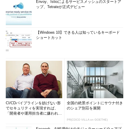
Envoy、Istioによるサービスメッシュのスタートア
ップ、Tetrateが正式デビュー
【Windows 10】できる人は知っているキーボード
ショートカット
CI/CDパイプラインを妨げない形
全国の絶景ポイントにサウナ付き
でセキュリティを実現すれば、
のシェア別荘を展開
「開発者や運用担当者に嫌われな
いWAF」は可能か
PR(COCO VILLA on GOETHE)
Faceook、AI処理向けのモジュラーハードウェアプ