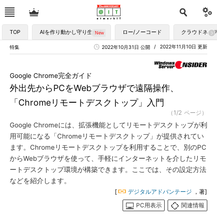
TOP
AIを作り動かし守り生かす
ロー/ノーコード
クラウドネイ
2022年11月10日 更新
特集
2022年10月31日 公開
Google Chrome完全ガイド
外出先からPCをWebブラウザで遠隔操作、
「Chromeリモートデスクトップ」入門
（1/2 ページ）
Google Chromeには、拡張機能としてリモートデスクトップが利
用可能になる「Chromeリモートデスクトップ」が提供されてい
ます。Chromeリモートデスクトップを利用することで、別のPC
からWebブラウザを使って、手軽にインターネットを介したリモ
ートデスクトップ環境が構築できます。ここでは、その設定方法
などを紹介します。
[
デジタルアドバンテージ
，著]
PC用表示
関連情報